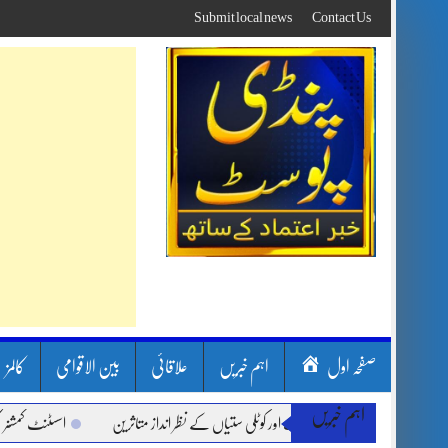
Skip
Submit local news
Contact Us
to
content
صفحہ اول
اہم خبریں
علاقائی
بین الاقوامی
کالمز
اہم خبریں
ون بارشیں، لینڈ سلائیڈنگ اور کوٹلی ستیاں کے نظر انداز متاثرین
اسسٹنٹ کمشنر کلرسید