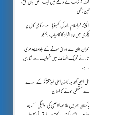
کہوٹہ: فائرنگ کے واقعے میں ایک شخص جاں بحق،
تین زخمی
انجینئر قمراسلام راجہ کی کمبوڈیا سے ہنگامی کال پر
چکری میں 16 افراد کا کامیاب ریسکیو
عمران خان سے دوستی ہونے کے باوجود چودھری
نثار نے تحریک انصاف میں شمولیت سے انکاری
رہے
علی امین گنڈاپور کا وزیراعلیٰ خیبرپختونخوا کے عہدے
سے مستعفی ہونے کا اعلان
پاکستان بھر میں نمازِ عیدالاضحی کی ادائیگی کے بعد
سنتِ ابراہیمی کو زندہ رکھتے ہوئے قربانی کا سلسلہ