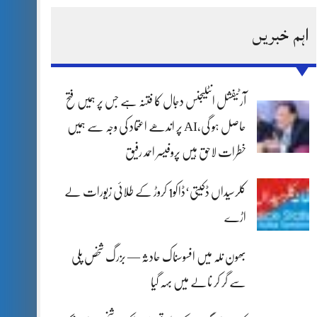
اہم خبریں
آرٹیفشل انٹلیجنس دجال کا فتنہ ہے جس پر ہمیں فتح
حاصل ہو گی،AI پر اندھے اعتماد کی وجہ سے ہمیں
خطرات لاحق ہیں پروفیسر احمد رفیق
کلرسیداں ڈکیتی‘ڈاکو1 کروڑ کے طلائی زیورات لے
اڑے
بھون نلہ میں افسوسناک حادثہ — بزرگ شخص پلی
سے گر کر نالے میں بہہ گیا