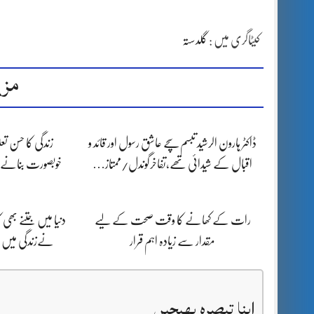
کیٹاگری میں :
گلدستہ
مزی
ڈاکٹر ہارون الرشید تبسم سچے عاشق رسول اور قائد و
زندگی کا حسن تع
اقبال کے شیدائی تھے،تفاخرگوندل/ممتاز…
خوبصورت بنانے
رات کے کھانے کا وقت صحت کے لیے
دنیا میں جتنے بھ
مقدار سے زیادہ اہم قرار
نےزندگی میں ب
اپنا تبصرہ بھیجیں