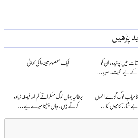
د پڑھیں
لقات میں پوشیدہ, ان کو
ایک معصوم تیندوا کی کہانی
 کے لیے محبت، صبر،…
ی کامیاب لوگ گزرے انہوں
برطانیہ جہاں لوگ مسکراتے کم اور فیصلہ زیادہ
ے شمار ناکامیوں کا…
کرتے ہیں، وہاں پہنچنا میرے لیے…