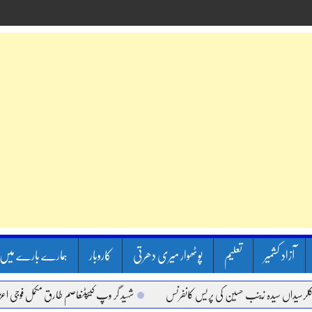
آزاد کشمیر
تعلیم
پوٹھوار میری دھرتی
کاروبار
ہمارے بارے میں
اں سیدہ زینب حسین کی پریس کانفرنس
شہید گر وپ کیپٹنعاصم طارق مکمل فوجی اعزاز کے س