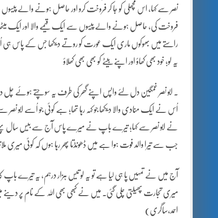
نصر سے کہا، اس مچھلی کو جا کر فروخت کرو اور حاصل ہونے والے پیسوں سے ا
فروخت کی، حاصل ہونے والے پیسوں سے ایک قیمے والا اور ایک میٹھا پراٹ
راستے میں بھوکوں ماری ایک عورت کو روتے دیکھا جس کے پاس ہی اُس کا
یہ لو؛ خود بھی کھاؤ اور اپنے بیٹے کو بھی بھی کھلاؤ
۔ ابو نصر غمگین دل لئے واپس اپنے گھر کی طرف یہ سوچتے ہوئے چل دی
اُس نے ایک منادی والا دیکھا جو کہہ رہا تھا؛ ہے کوئی جو اُسے ابو نصر
نے ابو نصر سے کہا؛ تیرے باپ نے میرے پاس آج سے بیس سال پہلے تیس ہ
جب سے تیرا والد فوت ہوا ہے میں ڈھونڈتا پھر رہا ہوں کہ کوئی میری 
آج میں نے تمہیں پا ہی لیا ہے تو یہ لو تیس ہزار درہم، یہ تیرے باپ کا 
میری تجارت پھیلتی چلی گئی۔ میں نے کبھی بھی اللہ کے نام پر دینے میں
احمد،ساگری)