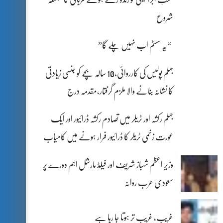
شروع
“یہ سسٹم اب نہیں چلے گا”
جہلم پولیس کی کارروائی،10 سالہ بچے کو جنسی زیادتی
کا نشانہ بنانے والا ملزم گرفتار،مقدمہ درج
جہلم رکشہ اور ٹریلر میں تصادم رکشہ ڈرائیور اور ایک
عورت زخمی ٹریلر کا ڈرائیور فرار ہونے میں کامیاب
وزیر اعظم شہباز شریف اور فیلڈ مارشل اہم دورے پر
سعودی عرب روانہ
غریب، غریب تر ہوتا جا رہا ہے