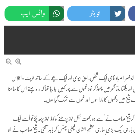
ٹویٹر
واٹس ایپ
یر، ابو نصر الصیاد نامی ایک شخص، اپنی بیوی اور ایک بچے کے ساتھ غربت و افلاس
 بلکتا روتا گھر میں چھوڑ کر خود غموں سے چور کہیں جا رہا تھا کہ راہ چلتے اس کا سامنا
اے شیخ میں دکھوں کا مارا ہوں اور غموں سے تھک گیا ہوں۔
 کر شیخ صاحب نے اُسے دو رکعت نفل نماز پڑھنے کو کہا، نماز پڑھ چکا تو اُسے ایک
ی بار ہی ایک بڑی ساری عظیم الشان مچھلی پھنس کر باہر آ گئی۔ شیخ صاحب نے ابو