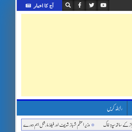
آج کا اخبار
رابطہ کریں
اتھ سپردِ خاک
وزیر اعظم شہباز شریف اور فیلڈ مارشل اہم دورے پر سعودی عرب روانہ