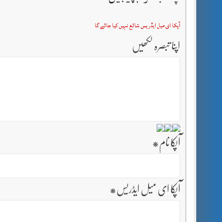
آپکا ای میل ایڈریس شائع نہیں کیا جائے گا
اپنا تبصرہ لکھیں
آپکا نام
*
آپکا ای میل ایڈریس
*