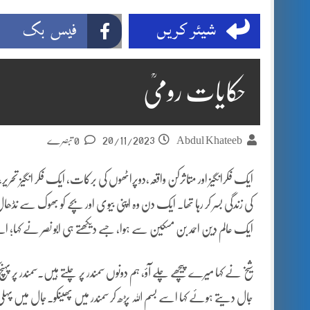
شیئر کریں
فیس بک
حکایات رومیؒ
20/11/2023
Abdul Khateeb
0 تبصرے
ایک فکرانگیز اور متاثرکن واقعہ،دوپراٹھوں کی برکات، ایک فکر انگیز تحر
کی زندگی بسر کر رہا تھا۔ ایک دن وہ اپنی بیوی اور بچے کو بھوک سے نڈھال اور
ایک عالم دین احمد بن مسکین سے ہوا، جسے دیکھتے ہی ابو نصر نے کہا؛ 
شیخ نے کہا میرے پیچھے چلے آؤ، ہم دونوں سمندر پر چلتے ہیں۔سمندر پر پہنچ
جال دیتے ہوئے کہا اسے بسم اللہ پڑھ کر سمندر میں پھینکو۔جال میں پہل