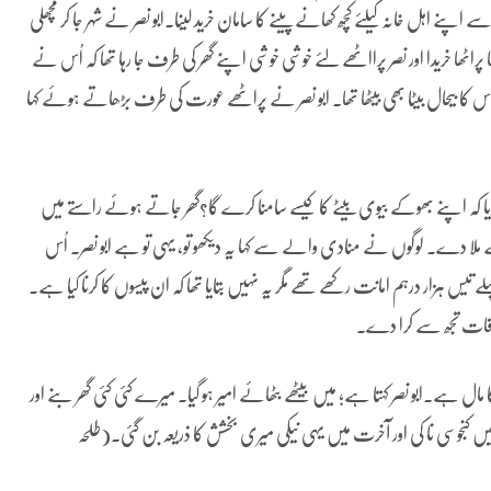
پنے اہل خانہ کیلئے کچھ کھانے پینے کا سامان خرید لینا۔ابو نصر نے شہر جا کر مچھلی
ھا خریدا اور نصر پرااٹھے لئے خوشی خوشی اپنے گھر کی طرف جا رہا تھا کہ اُس نے
 بیحال بیٹا بھی بیٹھا تھا۔ ابو نصر نے پراٹھے عورت کی طرف بڑھاتے ہوئے کہا
ا کہ اپنے بھوکے بیوی بیٹے کا کیسے سامنا کرے گا؟گھر جاتے ہوئے راستے میں
 سے ملا دے۔ لوگوں نے منادی والے سے کہا یہ دیکھو تو، یہی تو ہے ابو نصر۔ اُس
زار درہم امانت رکھے تھے مگر یہ نہیں بتایا تھا کہ ان پیسوں کا کرنا کیا ہے۔
ملاقات تجھ سے کرا دے۔
مال ہے۔ابو نصر کہتا ہے؛ میں بیٹھے بٹھائے امیر ہو گیا۔ میرے کئی کئی گھر بنے اور
 کنجوسی نا کی اور آخرت میں یہی نیکی میری بخشش کا ذریعہ بن گئی۔(طلحہ