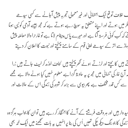
یکایک خلاف توقع ایک انتہائی اور غیر معمولی تجربہ پیش آجانے سے کسی سیدھے
ر میں ہوتے اور اپنے متعلق یہ سوچ رہے ہوتے ہے کہ مجھ جیسے آدمی کو نبی ہونا
ہ کب کوئی فرستہ آتا ہے اور میرے پاس پیغام لاتا ہے تو غارحرا والا معاملہ پیش
 اتر کے سیدھے اپنی قوم کے سامنے پہنچتے اور نبوت کا اعلان کر دیتے
ے ہیں کا نپتے اور لرزتے ہوئے گھر پہنچتے ہیں لحاف اوڑھ کر لیٹ جاتے ہیں زرا
ج غار کی تنہائی میں مجھ پر یہ حادثہ گزراہے معلوم نہیں کیا ہونے والا ہے مجھے
فیت سے کس قدر مختلف ہے پھر بیوی سے بڑھ کر شوہر کی زندگی اس کے حالات اور
 وار ہیں اور ہر وقت فرشتے کے آنے کا انتظار کر رہے ہیں تو ان کا جواب ہرگز وہ
دگی کا جو رنگ دیکھ چکی تھیں اُس کی بنا پر انہیں یہ بات سمجھنے میں ایک لمحہ بھی