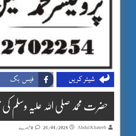
شیئر کریں
فیس بک
حضرت محمد صلی اللہ علیہ وسلم کی
26/04/2024
Abdul Khateeb
0 تبصرے