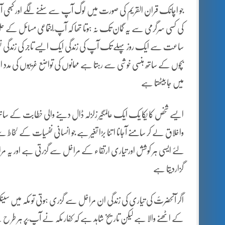
جو اچانک قران القریم کی صورت میں لوگ آپ سے سننے لگے اور کبھی 
کی کسی سرگرمی سے یہ گمان تک نہ ہوتا تھا کہ آپ ؐاجتماعی مسائل کے حل
ساعت سے ایک روز پہلے تک آپ کی زندگی ایک ایسے تاجر کی زندگی نظر 
بچوں کے ساتھ ہنسی خوشی سے رہتا ہے مہمانوں کی تواضع غریبوں کی مد
میں جا بیٹھتا ہے
ایسے شخص کا یکا یک ایک عالمگیر زلزلہ ڈال دینے والی خطابت کے ساتھ 
واخلاق لے کر سامنے آجانا ا تنا بڑا تغیر ہے جو انسانی نفسیات کے لخاط س
لئے ایسی ہر کوشش اور تیاری ارتقاء کے مراخل سے گزرتی ہے اور یہ م
گزاردیتا ہے
اگر آنحضرتؐ کی تیاری کی زندگی ان مراخل سے گزری ہوتی تو مکہ میں سینک
کے اٹھنے والا ہے لیکن تاریخ شاہد ہے کہ کفار مکہ نے آپ ؐپر ہر طر