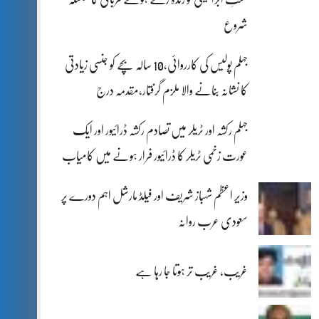
شروع
جہلم پولیس کی کارروائی،10 سالہ بچے کو جنسی زیادتی
کا نشانہ بنانے والا ملزم گرفتار،مقدمہ درج
جہلم رکشہ اور ٹریلر میں تصادم رکشہ ڈرائیور اور ایک
عورت زخمی ٹریلر کا ڈرائیور فرار ہونے میں کامیاب
وزیر اعظم شہباز شریف اور فیلڈ مارشل اہم دورے پر
سعودی عرب روانہ
غریب، غریب تر ہوتا جا رہا ہے