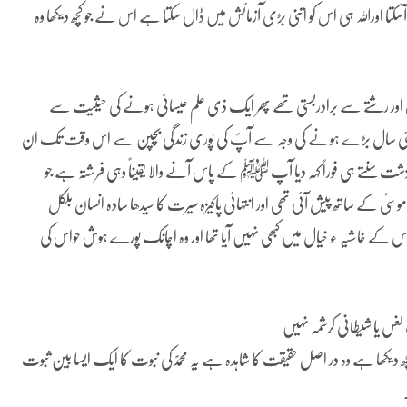
ا اوراللہ ہی اس کو اتنی بڑی آزمائش میں ڈال سکتا ہے اس نے جو کچھ دیکھا وہ
ریبی اور رشتے سے برادربستی تھے پھر ایک ذی علم عیسائی ہونے کی حیثیت سے
ر میں کئی سال بڑے ہونے کی وجہ سے آپؐ کی پوری زندگی بچپن سے اس وقت تک ان
نتے ہی فوراً کہہ دیا آپ ﷺ کے پاس آنے والا یقیناً وہی فرشتہ ہے جو
وسیؑ کے ساتھ پیش آئی تھی اور انتہائی پاکیزہ سیرت کا سیدھا سادہ انسان بلکل
اس کے خاشیہ ء خیال میں کبھی نہیں آیا تھا اور وہ اچانک پورے ہوش حواس کی
ب لغس یا شیطانی کرشمہ نہیں
دیکھا ہے وہ در اصل حقیقت کا شاہدہ ہے یہ محمدؐکی نبوت کا ایک ایسا بین ثبوت