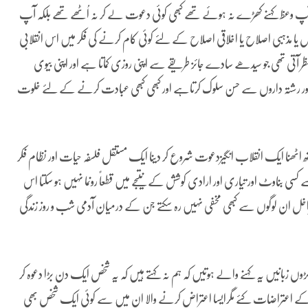
آپ وعظ کہنے کھڑے نہ ہوئے تھے کبھی کوئی دعوت لے کر نہ اُٹھے تھے بلکہ آپ
 یا مذہبی اصلاح یا اخلاقی اصلاح کے لئے کوئی کام کرنے کی فکر میں اس انقلابی
آتی تھی جو سیدھے سادے جائز طریقے سے اپنی روزی کماتا ہے اور اپنی بیوی
د اور رشتہ داروں سے حسن سلوک کرتاہے اور کبھی کبھی عبادت کرنے کے لئے خلوت
اٹھنا ایک انقلاب انگیزدعوت شروع کر دینا ایک مستقل فلسفہ حیات اور نظام فکر
ے کسی بناوٹ اور تیاری اور ارادی کوشش کے نتیجے میں قطعاً رونما نہیں ہو سکتا اس
راخل ان لوگوں سے کبھی مخفی نہیں رہ سکتے جن کے درمیان آدمی شب و روز زندگی
ڑوں زبانیں یہ کہنے والے ہوتیں کہ ہم نہ کہتے ہیں کہ یہ شخص ایک دن بڑا دعوہ کر
 ح کے اعتراضات کئے مگرایسا اعتراض کرنے والا ان میں سے کوئی ایک شخص بھی