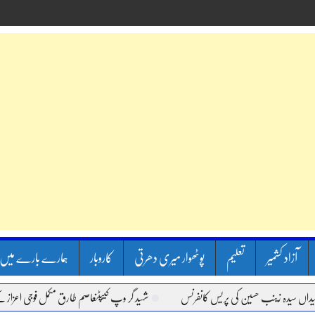
آزاد کشمیر
تعلیم
پوٹھوار میری دھرتی
کاروبار
ہمارے بارے میں
ینب حسین کی پریس کانفرنس
شہید گر وپ کیپٹنعاصم طارق مکمل فوجی اعزاز کے ساتھ سپردِ 