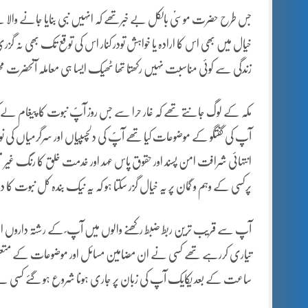
جس طرح حضرت موسیؑ بالکل بے خبرتھے کہ انہیں نبی بنایا جانے والا 
خیال میں بھی اس کا ارادہ یا خواہش تودر کنار اس کی توقع تک بھی نہ گزری
زندگی سے کوئی مناسبت نہیں رکھتا تھا ٹھیک ایسا ہی معاملہ آنحضرت محم
مکہ کے لوگ جانتے تھے کہ غار حرا سے جس روز آپؐ نبوت کا پیغام ل
آپ کی گفتگو کے موضوعات کیا تھے آپؐ کی دلچسپیاں اور سرگرمیاں کی ن
انتہائی شرافت امن پسند اور حقوق پاس عہد اور خدمت خلق کا رنگ غیر معمو
پرکسی کے وہم و گمان پر یہ خیال گزر سکتا ہو کہ یہ نیک بندہ کل نبوت کا 
آپ سے قریب ترین ربط ضبط رکھنے والوں میں آپ ؐ کے رشتہ داروں اور ہم
تیاری کررہے تھے کسی نے ان مضامین مسائل اور موضوعات کے متعلق کب
ساعت کے بعد یکایک آپ کی زبان پر جاری ہونا شروع ہو گئے کسی نے آپ