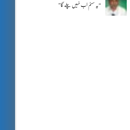
“یہ سسٹم اب نہیں چلے گا”