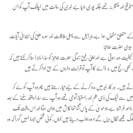
وقع اور منتظر نہ تھے بلکہ پوری دنیا بے خبری کی حالت میں اچانک آپ کو اس
ے متعلق منقول ہوا ہے جبرائیل سے پہلی ملاقات اور سورہ علق کی ابتدائی آیات
۔ بیوی حضرت خدیجہؓ
یفیت دور ہوتی ہے اور اپنی رفیق زندگی حضرت خدیجہؓ کو سارا ماجرا سنا کر کہتے ہیں کہ
 اللہ کبھی رنج میں نہ ڈالے کا آپ تو قرابت داروں کے حق ادا کرتے ہیں
ے ہیں۔ ہر کار خیر میں مدد کرنے کے لیے تیار رہتے ہیں پھر وہ آپ ؐ کو لے کر
 میں سے ایک کی ذی علم اور راستباز آدمی تھے وہ آپ سے سارا واقعہ سننے کے بعد
 پر مامور فرشتہ ہے جو موسیؑ کے پاس آتا تھا کاش میں جوان ہوتا اور اس وقت تک
لوگ مجھے نکال دیں گے؟ وہ جواب دیتے ہیں کہاں، کوئی شخص ایسا نہیں گزرا کہ وہ