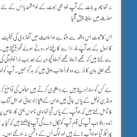
نہ تھا پھر یہ بات کے آپ خود بھی نبوت کے خواہشمند یا اس کے لئے مت
معاملے میں سابقہ پیش آگیا
اس کا ثبوت اس واقعہ سے ملتا ہے جو احادیث میں آغاز وحی کی کیفیت ک
کا نزول کے بعد آپؐ غار حرا سے کا پنتے او رروتے ہوئے گھر پہنچتے ہیں
سے کہتے ہیں کہ مجھے اڑھاؤ مجھے اُڑھاؤ کچھ دیر کے بعد جب ذرا خوفزدگی کی ک
مجھے اپنی جان کا ڈر ہے وہ فوراً جواب دیتی ہیں کہ ہر گز نہیں۔ آپ کو
بے کس کو سہارا دیتے ہیں بے دستگیری کرتے ہیں مہمانوں کی تواضع کر ت
ورقہ بن نوفل کے پاس جاتی ہیں جو ان کے چچا زاد بھائی اور اہل کتاب
بلا تا مل کہتے ہیں کہ جو آپ ؐ کے پاس آیا تھا وہی ناموس یعنی کار خاص
زندہ رہتا جب آپ کی قوم آپ کو نکال دے گی آپ ؐپوچھتے ہیں کہ کیا یہ 
چیز لیکر آیا ہو جو آپ لائے ہیں اور لوگ اُس کے دشمن نہ ہو گئے ہوں۔