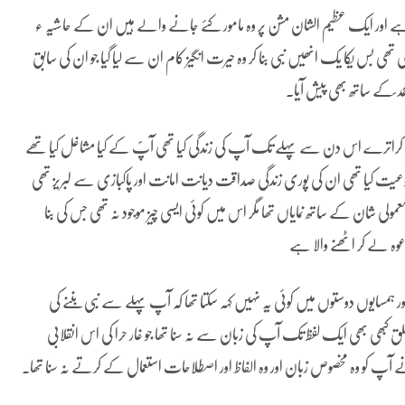
ہے اور ایک عظیم الشان مشن پر وہ مامور کئے جانے والے ہیں ان کے حاشیہ ء
 تھی بس یکا یک انھیں نبی بنا کر وہ حیرت انگیز کام ان سے لیا گیا جو ان کی سابق
د ؐکے ساتھ بھی پیش آیا۔
ے کراترے اس دن سے پہلے تک آپ کی زندگی کیا تھی آپؐ کے کیا مشاغل کیا تھے
وعیت کیا تھی ان کی پوری زندگی صداقت دیانت امانت اور پاکبازی سے لبریز تھی
لی شان کے ساتھ نمایاں تھا مگر اس میں کوئی ایسی چیز موجود نہ تھی جس کی بنا
دعوہ لے کر اٹھنے والا ہے
سایوں دوستوں میں کوئی یہ نہیں کہہ سکتا تھا کہ آپ پہلے سے نبی بننے کی
ھی بھی ایک لفظ تک آپ کی زبان سے نہ سنا تھا جو غار حرا کی اس انقلابی
 کو وہ مخصوص زبان اور وہ الفاظ اور اصطلاحات استعمال کے کرتے نہ سنا تھا۔