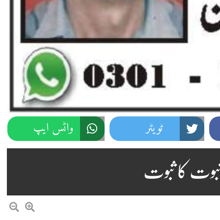
ٹویٹر
واٹس ایپ
 نبوت کا ثبوت