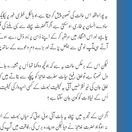
یہ پورا واقعہ اس حالت کی تصویر پیش کر دیتا ہے جو بالکل فطری طور پر 
سادے انسان پر طاری ہو سکتی ہے اگر آنحضرتؐ پہلے سے نبی بننے کی فک
چاہیے اور اس انتظار میں مراقبہ کر کے اپنے ذہن پر زور ڈال رہے ہوتے ک
آتے ہی ٓآپ خوشی سے اچھل پڑتے اور بڑے دم دعوے کے ساتھ پہاڑ سے
لیکن اس کے برعکس حالت یہ ہے کہ جو کچھ دیکھا تھا اُس پر ششدر رہ جات
دل ٹھہرتا ہے تو اپنی رفیق حیات حضرت خدیجہؓ کو چپکے سے بتاتے ہیں کہ آ
اپنی جان کی خیر نظر نہیں آتی یہ کیفیت نبوتؐ کے کسی امیدوار کی کی
اُس کے خیالات کو کون جان سکتا ہے؟
اگر ان کے تجربہ میں پہلے یہ بات آئی ہوئی ہوتی کہ میاں نبوت کے امید
نہ ہوتا جو حضرت خدیجہؓ نے دیا لیکن وہ پندرہ برس کی رفاقت میں آپ کی زن