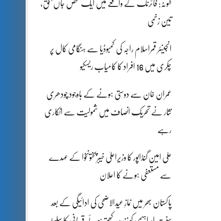
کہوٹہ: فائرنگ کے واقعے میں ایک شخص جاں بحق،
تین زخمی
انجینئر قمراسلام راجہ کی کمبوڈیا سے ہنگامی کال پر
چکری میں 16 افراد کا کامیاب ریسکیو
عمران خان سے دوستی ہونے کے باوجود چودھری
نثار نے تحریک انصاف میں شمولیت سے انکاری
رہے
علی امین گنڈاپور کا وزیراعلیٰ خیبرپختونخوا کے عہدے
سے مستعفی ہونے کا اعلان
پاکستان بھر میں نمازِ عیدالاضحی کی ادائیگی کے بعد
سنتِ ابراہیمی کو زندہ رکھتے ہوئے قربانی کا سلسلہ