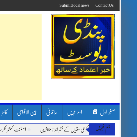
Skip
Submit local news
Contact Us
to
content
صفحہ اول
اہم خبریں
علاقائی
بین الاقوامی
کالمز
اہم خبریں
 لینڈ سلائیڈنگ اور کوٹلی ستیاں کے نظر انداز متاثرین
اسسٹنٹ کمشنر کلرسیداں سیدہ ز