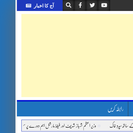
آج کا اخبار
رابطہ کریں
خاک
وزیر اعظم شہباز شریف اور فیلڈ مارشل اہم دورے پر سعودی عرب روانہ
آئی