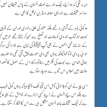
دیر نہ لگی کہ وہ ایسے نیک اور بے لوث انسان کے پاس شیطان نہیں آسکت
سراسر حقیقت ہے اور یہی معاملہ ورقہ بن لوفل کا بھی ہے
وہ کوئی باہر کے آدمی نہ تھے بلکہ حضورؐ کی اپنی برادری اور ان کے ق
نبوت اور کتاب اور وحی کو بناوٹ اور تصنع سے ممیز کر سکتے تھے عم
کے سامنے تھی انھوں نے بھی آپﷺ کی زبان سے غارحرا کی سرگزشت س
موسیؑ پر وحی لاتا تھا کیونکہ یہاں بھی وحی صورت پیش آئی تھی جو حضرت م
بھائی الذہن ہے نبوت کی فکر میں رہتا تو درکنار اس کے حصول کا تصور 
حالت میں اعلانیہ اس تجربہ سے دو چار ہوتا ہے
اسی چیز نے ان کو بلا ادنیٰ تامل اس نتیجہ تک پہنچا دیا کہ یہاں کوئی فری
ہے بلکہ اس سچے انسان نے اپنے کسی ارادے اور خواہش کے بغیر جو کچھ 
ہے کہ ایک حقیقت پسند انسان مشکل ہی سے اس کا انکار کر سکتا ہے۔