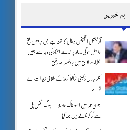
اہم خبریں
آرٹیفشل انٹلیجنس دجال کا فتنہ ہے جس پر ہمیں فتح
حاصل ہو گی،AI پر اندھے اعتماد کی وجہ سے ہمیں
خطرات لاحق ہیں پروفیسر احمد رفیق
کلرسیداں ڈکیتی‘ڈاکو1 کروڑ کے طلائی زیورات لے
اڑے
بھون نلہ میں افسوسناک حادثہ — بزرگ شخص پلی
سے گر کر نالے میں بہہ گیا