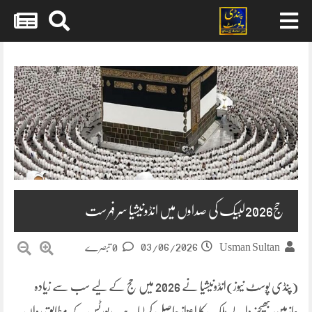
Skip
to
content
حج2026لبیک کی صداوں میں انڈونیشیا سر فہرست
03/06/2026
Usman Sultan
0 تبصرے
(پنڈی پوسٹ نیوز)انڈونیشیا نے 2026 میں حج کے لیے سب سے زیادہ
عازمین بھیجنے والے ملک کا اعزاز حاصل کر لیا ہے۔رپورٹس کے مطابق رواں