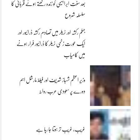
بعد سنتِ ابراہیمی کو زندہ رکھتے ہوئے قربانی کا
سلسلہ شروع
جہلم رکشہ اور ٹریلر میں تصادم رکشہ ڈرائیور اور
ایک عورت زخمی ٹریلر کا ڈرائیور فرار ہونے
میں کامیاب
وزیر اعظم شہباز شریف اور فیلڈ مارشل اہم
دورے پر سعودی عرب روانہ
غریب، غریب تر ہوتا جا رہا ہے