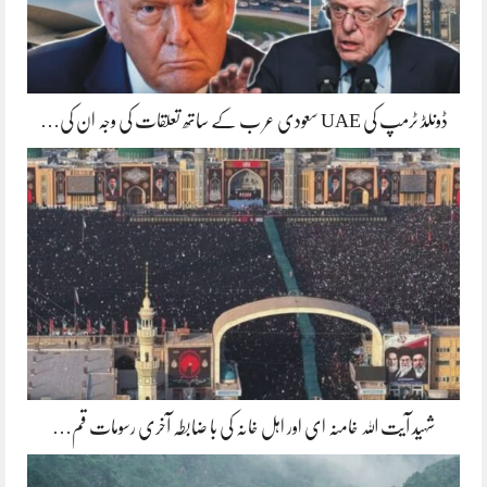
ڈونلڈ ٹرمپ کی UAE سعودی عر ب کے ساتھ تعلقات کی وجہ ان کی…
شہید آیت اللہ خامنہ ای اور اہل خانہ کی با ضابطہ آخری رسومات قم…