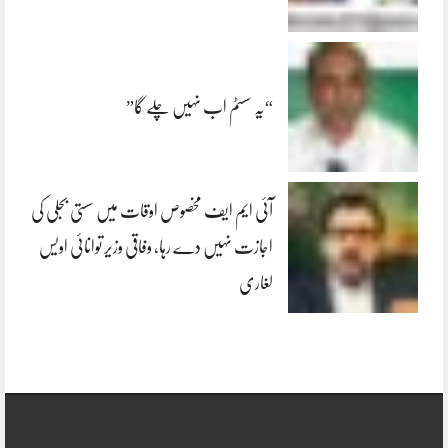
“یہ سسٹم اب نہیں چلے گا”
آئی ایم ایف مخصوص اوقات میں سستی بجلی کی
اجازت نہیں دے رہا، وفاقی وزیر توانائی اویس
لغاری