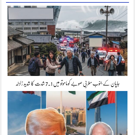
جاپان کے جنوب مغربی صوبے کوماموتو میں 7.1 شدت کا شدید زلزلہ