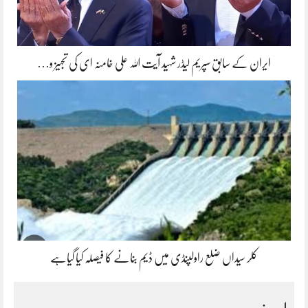
ایران کے سابق سپریم لیڈر شہید آیت اللہ علی خامنہ ای کی تجہیز و…
کلر سیداں ضلع راولپنڈی میں ڈیم بنانے کا فیصلہ کیا گیاہے