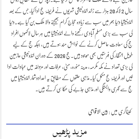
سال 2 لاکھ 20 ہزار سے زائد انڈونیشی شہریوں نے فریضۂ حج ادا کیا، جس کے بعد
انڈونیشیا دنیا بھر میں سب سے زیادہ حجاج کرام بھیجنے والا ملک بن گیا ہے۔دنیا
کی سب سے بڑی مسلم آبادی رکھنے والے انڈونیشیا میں ہر سال لاکھوں افراد
حج کی سعادت حاصل کرنے کے خواہش مند ہوتے ہیں، جبکہ حج کے لیے
طویل انتظار کی فہرستیں بھی موجود ہیں۔حج 2026 کے دوران انڈونیشی عازمین
کی بڑی تعداد نے مکہ مکرمہ، مدینہ منورہ، منیٰ، عرفات اور مزدلفہ میں عبادات ادا
کیں اور فریضۂ حج مکمل کیا۔مذہبی حلقوں کے مطابق یہ اعدادوشمار انڈونیشیا میں
حج سے گہری وابستگی اور مذہبی جذبے کی عکاسی کرتے ہیں۔
کیٹاگری میں :
بین الاقوامی
مزید پڑھیں