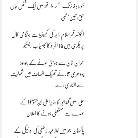
کہوٹہ: فائرنگ کے واقعے میں ایک شخص جاں
بحق، تین زخمی
انجینئر قمراسلام راجہ کی کمبوڈیا سے ہنگامی کال
پر چکری میں 16 افراد کا کامیاب ریسکیو
عمران خان سے دوستی ہونے کے باوجود
چودھری نثار نے تحریک انصاف میں شمولیت
سے انکاری رہے
علی امین گنڈاپور کا وزیراعلیٰ خیبرپختونخوا کے
عہدے سے مستعفی ہونے کا اعلان
پاکستان بھر میں نمازِ عیدالاضحی کی ادائیگی کے