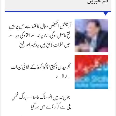
اہم خبریں
آرٹیفشل انٹلیجنس دجال کا فتنہ ہے جس پر ہمیں
فتح حاصل ہو گی،AI پر اندھے اعتماد کی وجہ سے
ہمیں خطرات لاحق ہیں پروفیسر احمد رفیق
کلرسیداں ڈکیتی‘ڈاکو1 کروڑ کے طلائی زیورات
لے اڑے
بھون نلہ میں افسوسناک حادثہ — بزرگ شخص
پلی سے گر کر نالے میں بہہ گیا