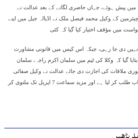
میں پیش ہوئے، جہاں حاضری لگانے کے بعد عدالت نے
ئرمین کے وکیل محمد فیصل ملک نے اڈیالہ جیل میں اپنے
ست میں مؤقف اختیار کیا گیا کہ کئی
 نہیں دی جا رہی، جبکہ اس کیس میں قانونی مشاورت
یا گیا کہ وکلا کی ٹیم میں سلمان اکرم راجہ، سلمان
فوری ملاقات کی اجازت دی جائے عدالت نے وکیل صفائی
کے ابتدائی دلائل سننے کے بعد پراسیکیوشن سے جواب طلب کر لیا ہے اور مزید سماعت 7 اپریل تک ملتوی کر
د پڑھیں