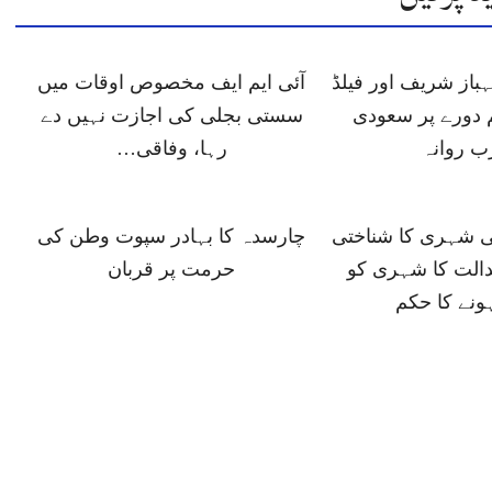
باز شریف اور فیلڈ
آئی ایم ایف مخصوص اوقات میں
 دورے پر سعودی
سستی بجلی کی اجازت نہیں دے
ب روانہ
رہا، وفاقی…
ی شہری کا شناختی
چارسدہ کا بہادر سپوت وطن کی
دالت کا شہری کو
حرمت پر قربان
ونے کا حکم