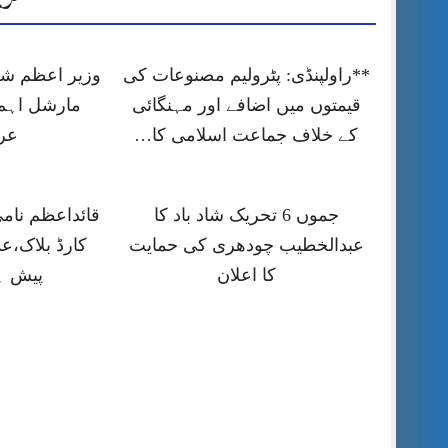
**راولپنڈی: پٹرولیم مصنوعات کی
وزیر اعظم شہ
قیمتوں میں اضافے اور مہنگائی
مارشل اہم
کے خلاف جماعت اسلامی کا…
عر
جموں 6 تحریک شاد باد کا
قائداعظم نام
عبدالخطیب چودھری کی حمایت
کارڈ بلاک،ع
کا اعلان
پیش ہ