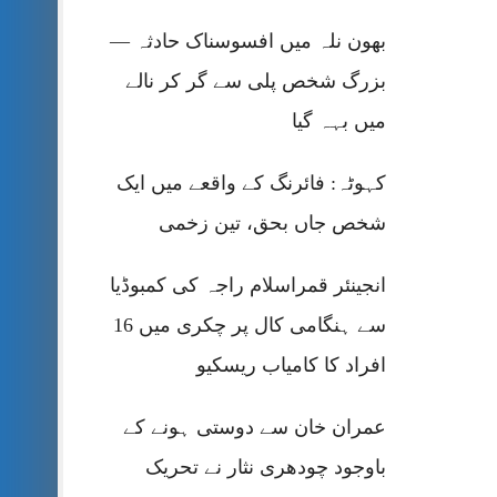
بھون نلہ میں افسوسناک حادثہ —
بزرگ شخص پلی سے گر کر نالے
میں بہہ گیا
کہوٹہ: فائرنگ کے واقعے میں ایک
شخص جاں بحق، تین زخمی
انجینئر قمراسلام راجہ کی کمبوڈیا
سے ہنگامی کال پر چکری میں 16
افراد کا کامیاب ریسکیو
عمران خان سے دوستی ہونے کے
باوجود چودھری نثار نے تحریک