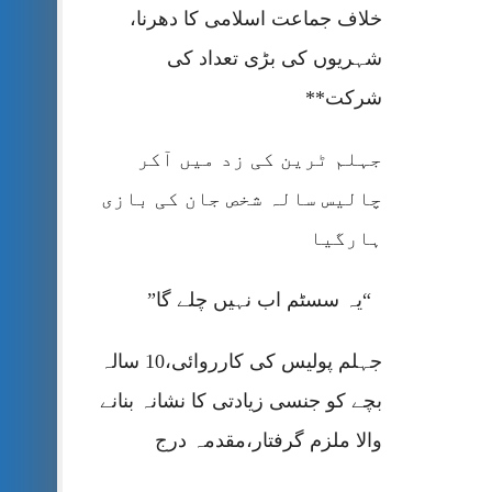
خلاف جماعت اسلامی کا دھرنا،
شہریوں کی بڑی تعداد کی
شرکت**
جہلم ٹرین کی زد میں آکر
چالیس سالہ شخص جان کی بازی
ہارگیا
“یہ سسٹم اب نہیں چلے گا”
جہلم پولیس کی کارروائی،10 سالہ
بچے کو جنسی زیادتی کا نشانہ بنانے
والا ملزم گرفتار،مقدمہ درج