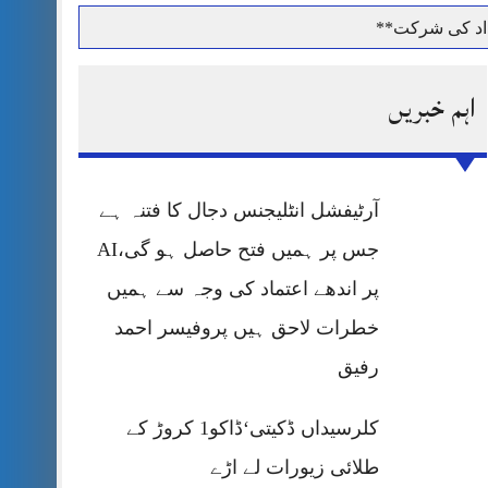
داد کی شرکت**
اہم خبریں
حرمت پر قربان
آرٹیفشل انٹلیجنس دجال کا فتنہ ہے
 کی پریس کانفرنس
جس پر ہمیں فتح حاصل ہو گی،AI
پر اندھے اعتماد کی وجہ سے ہمیں
خطرات لاحق ہیں پروفیسر احمد
رفیق
کلرسیداں ڈکیتی‘ڈاکو1 کروڑ کے
طلائی زیورات لے اڑے