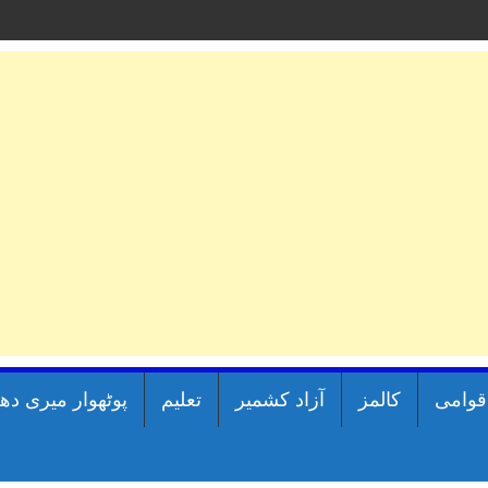
اقوامی
کالمز
آزاد کشمیر
تعلیم
پوٹھوار میری دھ