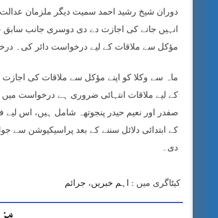
دوران شیخ رشید احمد سمیت دیگر ملزمان عدالت 
انہیں جانے کی اجازت دے دی دوسری جانب سابق چی
مؤکل سے ملاقات کے لیے درخواست دائر کی۔ درخوا
ماہ سے وکلا کو اپنے مؤکل سے ملاقات کی اجازت
کے لیے ملاقات انتہائی ضروری ہے درخواست میں بتا
صفدر اور نعیم حیدر پنجوتھہ شامل ہیں، اس لیے 
دی۔
کیٹاگری میں :
اہم خبریں
،
جرائم
مزی