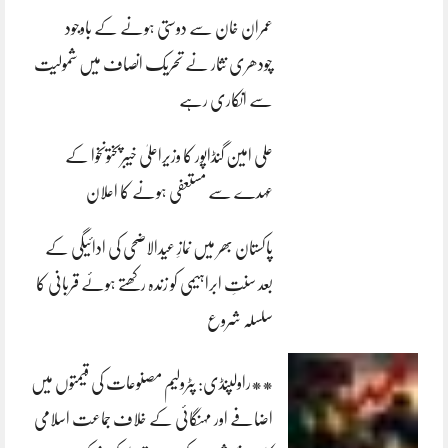
عمران خان سے دوستی ہونے کے باوجود
چودھری نثار نے تحریک انصاف میں شمولیت
سے انکاری رہے
علی امین گنڈاپور کا وزیراعلیٰ خیبرپختونخوا کے
عہدے سے مستعفی ہونے کا اعلان
پاکستان بھر میں نمازِ عیدالاضحی کی ادائیگی کے
بعد سنتِ ابراہیمی کو زندہ رکھتے ہوئے قربانی کا
سلسلہ شروع
**راولپنڈی: پٹرولیم مصنوعات کی قیمتوں میں
اضافے اور مہنگائی کے خلاف جماعت اسلامی