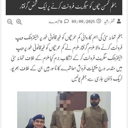
جہلم کمسن بچوں کو سیگریٹ فروخت کرنے پر ایک شخص گرفتار
09/08/2025
ظفر رشید
0 تبصرے
جہلم تھانہ سٹی کی اہم کاروائی کم عمر بچوں کو غیر قانونی طور پر الیکٹرونک ویپ
فروخت کرنے والا ملزم گرفتار ملزم نے کم عمر بچوں کو غیرقانونی طور پر ویپ
الیکٹرونک سگریٹ فروخت کر کے ارتکاب جرم کیا ملزم کے خلاف تھانہ سٹی
میں مقدمہ درج منشیات فروش معاشرے کا ناسور ہیں جن کے خلاف بھر پور
کریک ڈاؤن جاری ہے جہلم پولیس