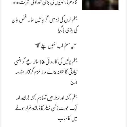
کا دھرنا، شہریوں کی بڑی تعداد کی شرکت**
جہلم ٹرین کی زد میں آکر چالیس سالہ شخص جان
کی بازی ہارگیا
“یہ سسٹم اب نہیں چلے گا”
جہلم پولیس کی کارروائی،10 سالہ بچے کو جنسی
زیادتی کا نشانہ بنانے والا ملزم گرفتار،مقدمہ
درج
جہلم رکشہ اور ٹریلر میں تصادم رکشہ ڈرائیور اور
ایک عورت زخمی ٹریلر کا ڈرائیور فرار ہونے
میں کامیاب