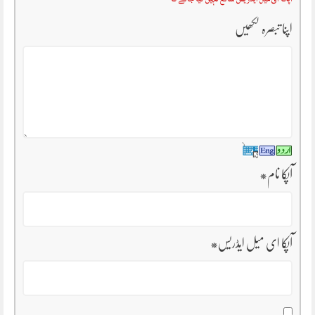
اپنا تبصرہ لکھیں
آپکا نام
*
آپکا ای میل ایڈریس
*