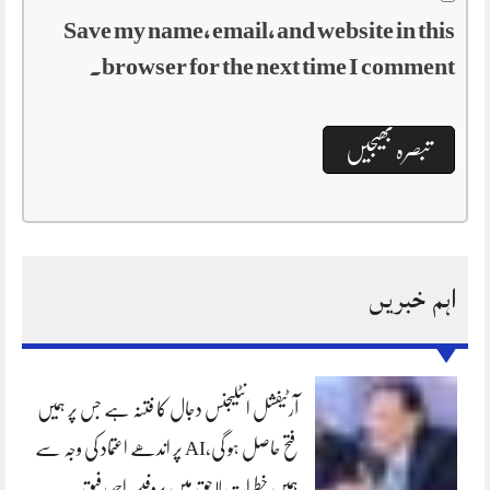
Save my name, email, and website in this
browser for the next time I comment.
اہم خبریں
آرٹیفشل انٹلیجنس دجال کا فتنہ ہے جس پر ہمیں
فتح حاصل ہو گی،AI پر اندھے اعتماد کی وجہ سے
ہمیں خطرات لاحق ہیں پروفیسر احمد رفیق