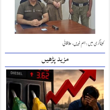
کیٹاگری میں :
اہم خبریں
،
علاقائی
مزید پڑھیں