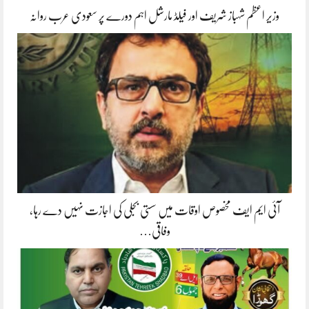
وزیر اعظم شہباز شریف اور فیلڈ مارشل اہم دورے پر سعودی عرب روانہ
آئی ایم ایف مخصوص اوقات میں سستی بجلی کی اجازت نہیں دے رہا،
وفاقی…