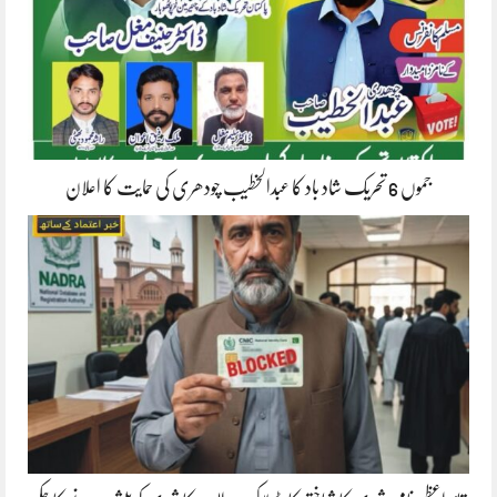
جموں 6 تحریک شاد باد کا عبدالخطیب چودھری کی حمایت کا اعلان