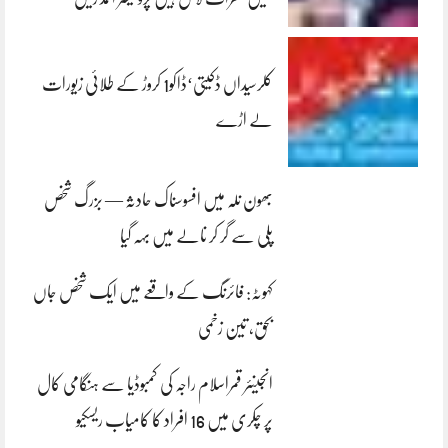
کلرسیداں ڈکیتی‘ڈاکو1 کروڑ کے طلائی زیورات
لے اڑے
بھون نلہ میں افسوسناک حادثہ — بزرگ شخص
پلی سے گر کر نالے میں بہہ گیا
کہوٹہ: فائرنگ کے واقعے میں ایک شخص جاں
بحق، تین زخمی
انجینئر قمراسلام راجہ کی کمبوڈیا سے ہنگامی کال
پر چکری میں 16 افراد کا کامیاب ریسکیو