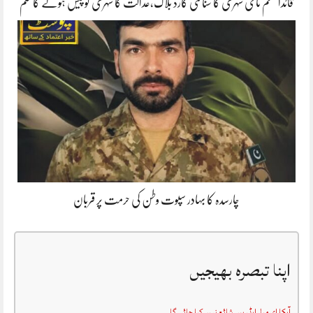
قائداعظم نامی شہری کا شناختی کارڈ بلاک،عدالت کا شہری کو پیش ہونے کا حکم
چارسدہ کا بہادر سپوت وطن کی حرمت پر قربان
اپنا تبصرہ بھیجیں
آپکا ای میل ایڈریس شائع نہیں کیا جائے گا