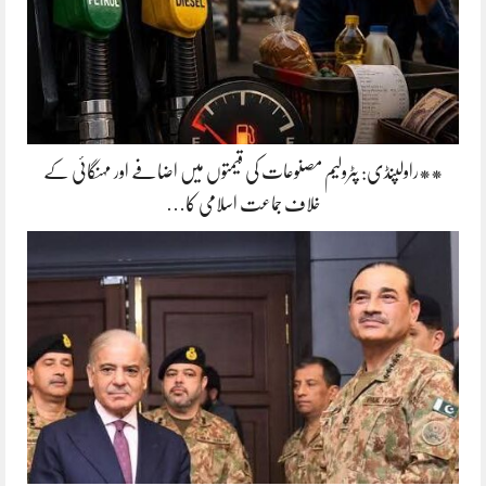
**راولپنڈی: پٹرولیم مصنوعات کی قیمتوں میں اضافے اور مہنگائی کے
خلاف جماعت اسلامی کا…