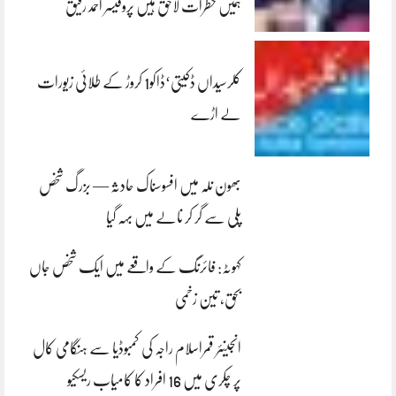
ہمیں خطرات لاحق ہیں پروفیسر احمد رفیق
کلرسیداں ڈکیتی‘ڈاکو1 کروڑ کے طلائی زیورات
لے اڑے
بھون نلہ میں افسوسناک حادثہ — بزرگ شخص
پلی سے گر کر نالے میں بہہ گیا
کہوٹہ: فائرنگ کے واقعے میں ایک شخص جاں
بحق، تین زخمی
انجینئر قمراسلام راجہ کی کمبوڈیا سے ہنگامی کال
پر چکری میں 16 افراد کا کامیاب ریسکیو