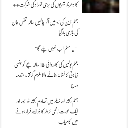
کا دھرنا، شہریوں کی بڑی تعداد کی شرکت**
جہلم ٹرین کی زد میں آکر چالیس سالہ شخص جان
کی بازی ہارگیا
“یہ سسٹم اب نہیں چلے گا”
جہلم پولیس کی کارروائی،10 سالہ بچے کو جنسی
زیادتی کا نشانہ بنانے والا ملزم گرفتار،مقدمہ
درج
جہلم رکشہ اور ٹریلر میں تصادم رکشہ ڈرائیور اور
ایک عورت زخمی ٹریلر کا ڈرائیور فرار ہونے
میں کامیاب