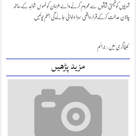
شہریوں کوقیمتی اثاثوں سےمحروم کرنےوالےملزمان کوٹھوس شواہد کےساتھ
چالان عدالت کرکےقرار واقعی سزا دلوائی جائےگی جہلم پولیس
کیٹاگری میں :
جرائم
مزید پڑھیں