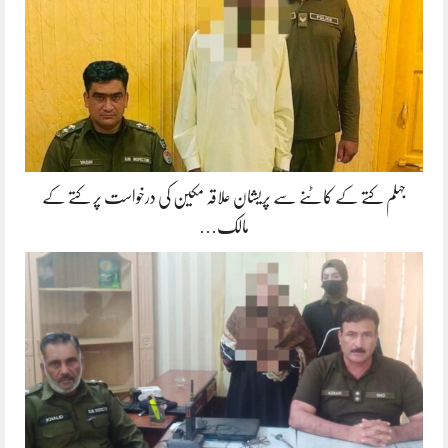
جہلم کتے کے کاٹنے سے پریشان علاقہ مکین کی درخواست پر کتے کے
مالک…