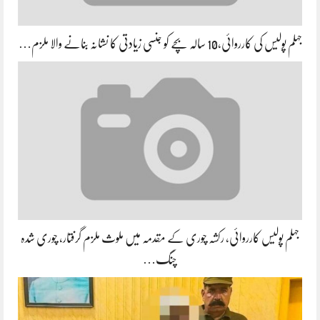
جہلم پولیس کی کارروائی،10 سالہ بچے کو جنسی زیادتی کا نشانہ بنانے والا ملزم…
جہلم پولیس کارروائی، رکشہ چوری کے مقدمہ میں ملوث ملزم گرفتار، چوری شدہ
چنگ…