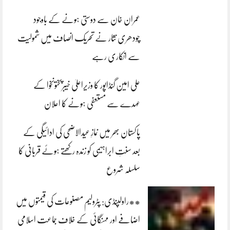
عمران خان سے دوستی ہونے کے باوجود
چودھری نثار نے تحریک انصاف میں شمولیت
سے انکاری رہے
علی امین گنڈاپور کا وزیراعلیٰ خیبرپختونخوا کے
عہدے سے مستعفی ہونے کا اعلان
پاکستان بھر میں نمازِ عیدالاضحی کی ادائیگی کے
بعد سنتِ ابراہیمی کو زندہ رکھتے ہوئے قربانی کا
سلسلہ شروع
**راولپنڈی: پٹرولیم مصنوعات کی قیمتوں میں
اضافے اور مہنگائی کے خلاف جماعت اسلامی