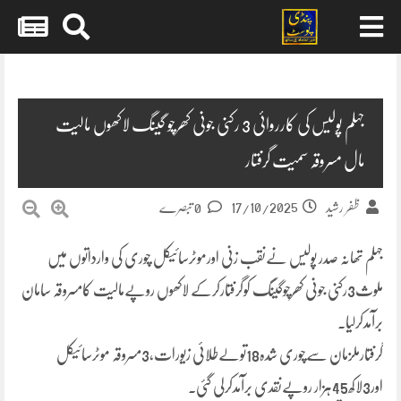
Skip
to
content
جہلم پولیس کی کارروائی 3 رکنی جونی کھرچو گینگ لاکھوں مالیت
مال مسروقہ سمیت گرفتار
17/10/2025
ظفر رشید
0 تبصرے
جہلم تھانہ صدر پولیس نےنقب زنی اورموٹرسائیکل چوری کی وارداتوں میں
ملوث3رکنی جونی کھرچوگینگ کوگرفتارکرکے لاکھوں روپےمالیت کامسروقہ سامان
برآمدکرلیا۔
گرفتارملزمان سےچوری شدہ18تولےطلائی زیورات،3مسروقہ موٹرسائیکل
اور3لاکھ45ہزار روپےنقدی برآمدکرلی گئی۔