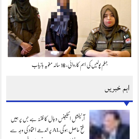
جہلم پولیس کی اہم کاروائی، 16 سالہ مغویہ بازیاب
اہم خبریں
آرٹیفشل انٹلیجنس دجال کا فتنہ ہے جس پر ہمیں
فتح حاصل ہو گی،AI پر اندھے اعتماد کی وجہ سے