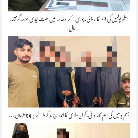
جہلم پولیس کی اہم کارروائی، چوری کے مقدمہ میں ملوث لیڈی ملزمہ گرفتار،
مالِ…
جہلم پولیس کی اہم کارروائی، کرایہ داری کا اندراج نہ کروانے پر 04 ملزمان …