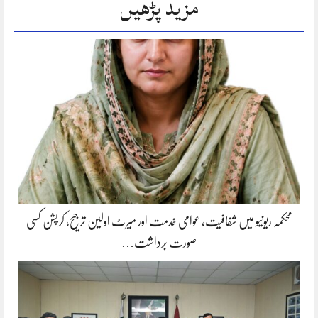
مزید پڑھیں
محکمہ ریونیو میں شفافیت، عوامی خدمت اور میرٹ اولین ترجیح، کرپشن کسی
صورت برداشت…