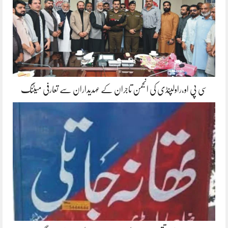
سی پی او،راولپنڈی کی انجمن تاجران کے عہدیداران سے تعارفی میٹنگ