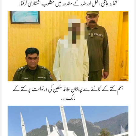
تھانہ جاتلی ،قتل اور ضرر کے مقدمہ میں مطلوب اشتہاری گرفتار
جہلم کتے کے کاٹنے سے پریشان علاقہ مکین کی درخواست پر کتے کے
مالک…