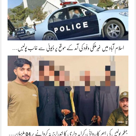
اسلام آباد میں غیرملکی وفود کی آمد کے موقع پر ڈیوٹی سے غائب پولیس…
جہلم پولیس کی اہم کارروائی، کرایہ داری کا اندراج نہ کروانے پر 04 ملزمان …