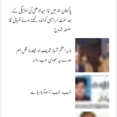
پاکستان بھر میں نمازِ عیدالاضحی کی ادائیگی کے
بعد سنتِ ابراہیمی کو زندہ رکھتے ہوئے قربانی کا
سلسلہ شروع
وزیر اعظم شہباز شریف اور فیلڈ مارشل اہم
دورے پر سعودی عرب روانہ
غریب، غریب تر ہوتا جا رہا ہے