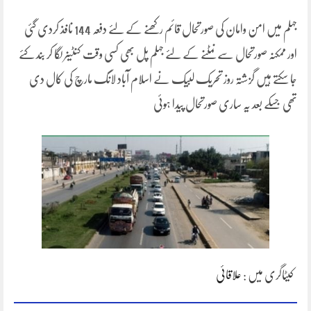
جہلم میں امن وامان کی صورتحال قائم رکھنے کے لئے دفعہ 144 نافذ کردی گئی
اور ممکنہ صورتحال سے نمٹنے کے لئے جہلم پل بھی کسی وقت کنٹینر لگا کر بند کئے
جا سکتے ہیں گزشتہ روز تحریک لبیک نے اسلام آباد لانگ مارچ کی کال دی
تھی جسکے بعد یہ ساری صورتحال پیدا ہوئی
کیٹاگری میں :
علاقائی