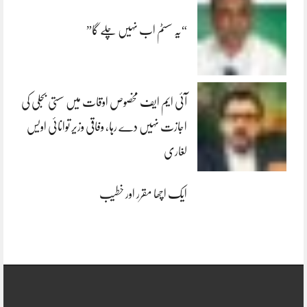
“یہ سسٹم اب نہیں چلے گا”
آئی ایم ایف مخصوص اوقات میں سستی بجلی کی
اجازت نہیں دے رہا، وفاقی وزیر توانائی اویس
لغاری
ایک اچھا مقرر اور خطیب