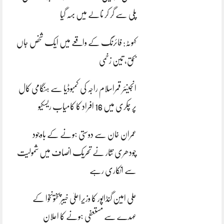
پلی سے گر کر نالے میں بہہ گیا
کہوٹہ: فائرنگ کے واقعے میں ایک شخص جاں
بحق، تین زخمی
انجینئر قمراسلام راجہ کی کمبوڈیا سے ہنگامی کال
پر چکری میں 16 افراد کا کامیاب ریسکیو
عمران خان سے دوستی ہونے کے باوجود
چودھری نثار نے تحریک انصاف میں شمولیت
سے انکاری رہے
علی امین گنڈاپور کا وزیراعلیٰ خیبرپختونخوا کے
عہدے سے مستعفی ہونے کا اعلان