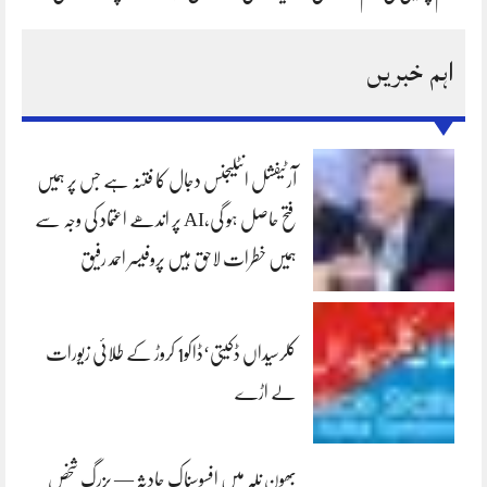
اہم خبریں
آرٹیفشل انٹلیجنس دجال کا فتنہ ہے جس پر ہمیں
فتح حاصل ہو گی،AI پر اندھے اعتماد کی وجہ سے
ہمیں خطرات لاحق ہیں پروفیسر احمد رفیق
کلرسیداں ڈکیتی‘ڈاکو1 کروڑ کے طلائی زیورات
لے اڑے
بھون نلہ میں افسوسناک حادثہ — بزرگ شخص