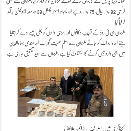
تھانہ دینہ پولیس نے کاروائی کرتے ہوئے ملزمان کو گرفتار کر لیا،ملزمان سے جعلی
کرنسی 02 ہزار ریال،75 ہزار روپے اور ناجائز اسلحہ پسٹل 30 بور معہ ایمونیشن برآمد
کر لیا گیا
ملزمان جی ٹی روڈ کے قریب دکانوں اور ریڑی والوں کو جعلی پیسے دے کر بقایا
لیتے اور واردات کر جاتے ملزمان نے جہلم سمیت گجرات اور منڈی بہاوالدین
میں بھی وارداتیں کرنے کا انکشاف کیا ہے،ملزمان سے مزید تفتیش جاری ہے
کیٹاگری میں :
اہم خبریں
،
جرائم
،
علاقائی