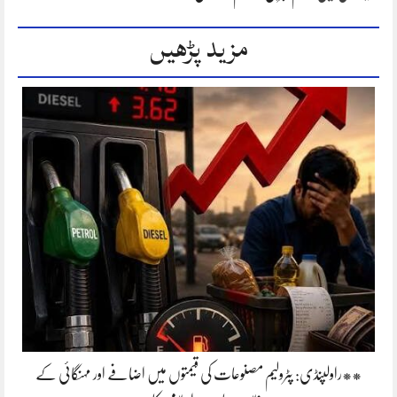
مزید پڑھیں
**راولپنڈی: پٹرولیم مصنوعات کی قیمتوں میں اضافے اور مہنگائی کے