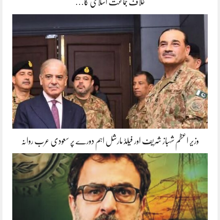
خلاف جماعت اسلامی کا…
وزیر اعظم شہباز شریف اور فیلڈ مارشل اہم دورے پر سعودی عرب روانہ