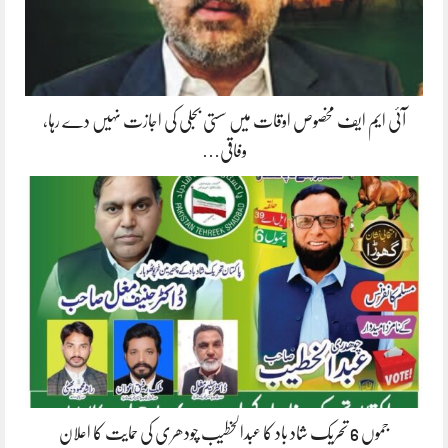
آئی ایم ایف مخصوص اوقات میں سستی بجلی کی اجازت نہیں دے رہا،
وفاقی…
جموں 6 تحریک شاد باد کا عبدالخطیب چودھری کی حمایت کا اعلان