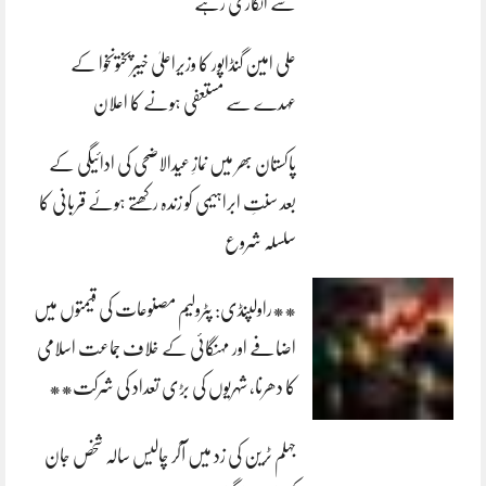
سے انکاری رہے
علی امین گنڈاپور کا وزیراعلیٰ خیبرپختونخوا کے
عہدے سے مستعفی ہونے کا اعلان
پاکستان بھر میں نمازِ عیدالاضحی کی ادائیگی کے
بعد سنتِ ابراہیمی کو زندہ رکھتے ہوئے قربانی کا
سلسلہ شروع
**راولپنڈی: پٹرولیم مصنوعات کی قیمتوں میں
اضافے اور مہنگائی کے خلاف جماعت اسلامی
کا دھرنا، شہریوں کی بڑی تعداد کی شرکت**
جہلم ٹرین کی زد میں آکر چالیس سالہ شخص جان