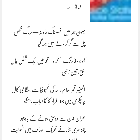
لے اڑے
بھون نلہ میں افسوسناک حادثہ — بزرگ شخص
پلی سے گر کر نالے میں بہہ گیا
کہوٹہ: فائرنگ کے واقعے میں ایک شخص جاں
بحق، تین زخمی
انجینئر قمراسلام راجہ کی کمبوڈیا سے ہنگامی کال
پر چکری میں 16 افراد کا کامیاب ریسکیو
عمران خان سے دوستی ہونے کے باوجود
چودھری نثار نے تحریک انصاف میں شمولیت