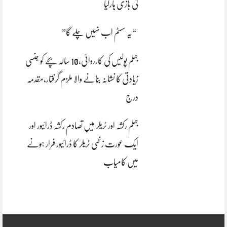
کی بازی ہارگیا
“یہ سسٹم اب نہیں چلے گا”
جہلم پولیس کی کارروائی،10 سالہ بچے کو جنسی
زیادتی کا نشانہ بنانے والا ملزم گرفتار،مقدمہ
درج
جہلم رکشہ اور ٹریلر میں تصادم رکشہ ڈرائیور اور
ایک عورت زخمی ٹریلر کا ڈرائیور فرار ہونے
میں کامیاب