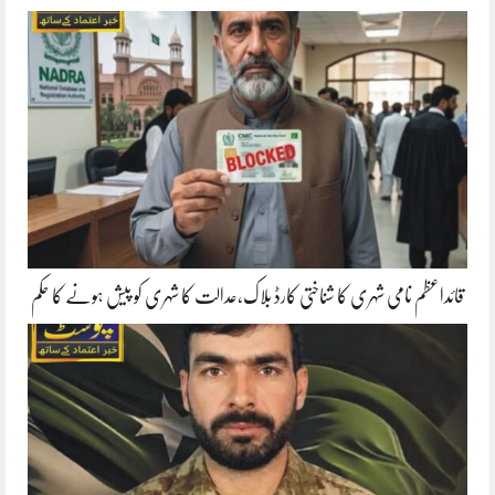
قائداعظم نامی شہری کا شناختی کارڈ بلاک،عدالت کا شہری کو پیش ہونے کا حکم