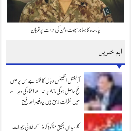
چارسدہ کا بہادر سپوت وطن کی حرمت پر قربان
اہم خبریں
آرٹیفشل انٹلیجنس دجال کا فتنہ ہے جس پر ہمیں
فتح حاصل ہو گی،AI پر اندھے اعتماد کی وجہ سے
ہمیں خطرات لاحق ہیں پروفیسر احمد رفیق
کلرسیداں ڈکیتی‘ڈاکو1 کروڑ کے طلائی زیورات