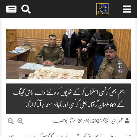
Skip
to
content
جہلم جعلی کرنسی استعمال کر کے شہریوں کو لوٹنے والے حاجی گینگ
کے 02 ملزمان گرفتار،جعلی کرنسی اور ناجائز اسلحہ برآمد کرلیاگیا
29/01/2026
ظفر رشید
0 تبصرے