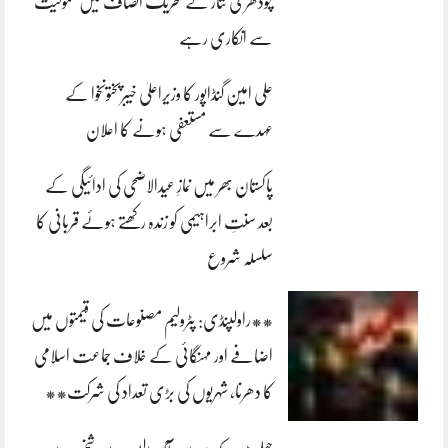
چودھری نثار نے تحریک انصاف میں شمولیت
سے انکاری رہے
علی امین گنڈاپور کا وزیراعلیٰ خیبرپختونخوا کے
عہدے سے مستعفی ہونے کا اعلان
پاکستان بھر میں نمازِ عیدالاضحی کی ادائیگی کے
بعد سنتِ ابراہیمی کو زندہ رکھتے ہوئے قربانی کا
سلسلہ شروع
**راولپنڈی: پٹرولیم مصنوعات کی قیمتوں میں
اضافے اور مہنگائی کے خلاف جماعت اسلامی
کا دھرنا، شہریوں کی بڑی تعداد کی شرکت**