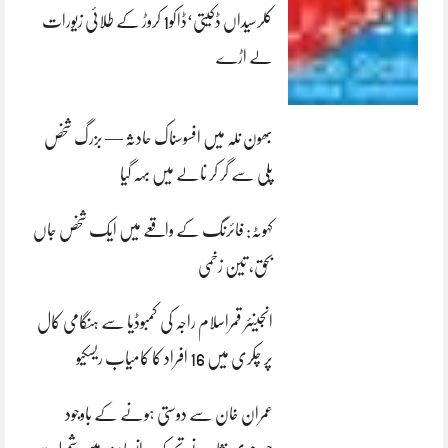
کلرسیداں ڈکیتی‘ڈاکو1 کروڑ کے طلائی زیورات
لے اڑے
بھون نلہ میں افسوسناک حادثہ — بزرگ شخص
پلی سے گر کر نالے میں بہہ گیا
کہوٹہ: فائرنگ کے واقعے میں ایک شخص جاں
بحق، تین زخمی
انجینئر قمراسلام راجہ کی کمبوڈیا سے ہنگامی کال
پر چکری میں 16 افراد کا کامیاب ریسکیو
عمران خان سے دوستی ہونے کے باوجود