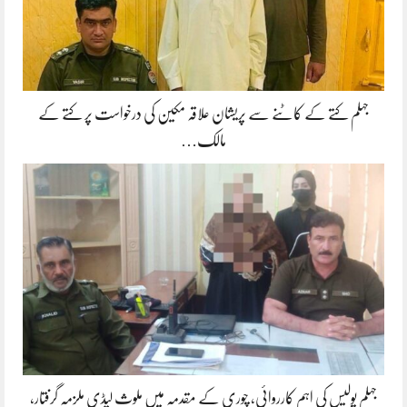
جہلم کتے کے کاٹنے سے پریشان علاقہ مکین کی درخواست پر کتے کے
مالک…
جہلم پولیس کی اہم کارروائی، چوری کے مقدمہ میں ملوث لیڈی ملزمہ گرفتار،