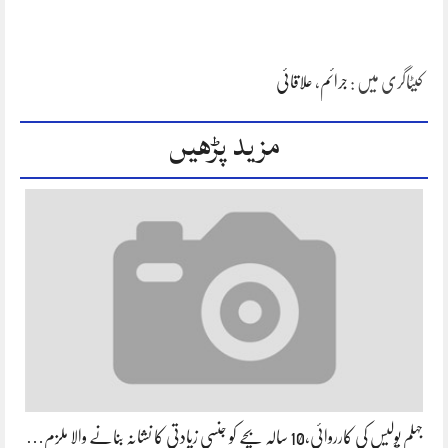
کیٹاگری میں :
جرائم
،
علاقائی
مزید پڑھیں
جہلم پولیس کی کارروائی،10 سالہ بچے کو جنسی زیادتی کا نشانہ بنانے والا ملزم…