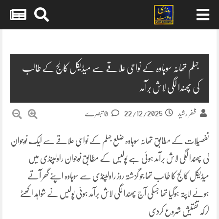
Skip
to
content
جہلم تھانہ سوہاوہ کے نواحی علاقے سے میڈیکل کالج کے طالب
کی پھندا لگی لاش برآمد
22/12/2025
ظفر رشید
0 تبصرے
تفصیلات کے مطابق تھانہ سوہاوہ ضلع جہلم کے نواحی علاقے سے ایک نوجوان
کی پھندا لگی لاش برآمد ہوئی ہے پولیس کے مطابق نوجوان راولپنڈی میں
میڈیکل کالج کا طالب تھا جو گزشتہ روز راولپنڈی سے سوہاوہ اپنے گھر آتے
ہوئے لاپتہ ہوگیا تھا جسکی آج پھندا لگی لاش برآمد ہوئی پولیس نے شواہد اکھٹے
کرکہ تفتیش شروع کردی