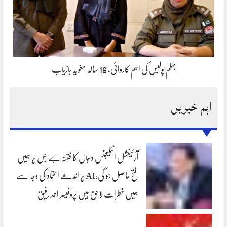
جہلم پولیس کی اہم کاروائی، 16 سالہ مغویہ بازیاب
اہم خبریں
آرٹیفشل انٹلیجنس دجال کا فتنہ ہے جس پر ہمیں
فتح حاصل ہو گی،AI پر اندھے اعتماد کی وجہ سے
ہمیں خطرات لاحق ہیں پروفیسر احمد رفیق