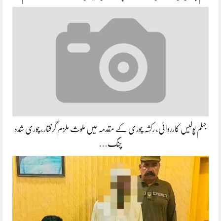
جہلم پولیس کارروائی، رکشہ چوری کے مقدمہ میں ملوث ملزم گرفتار، چوری شدہ
چنگ…