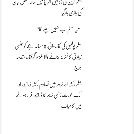
جہلم ٹرین کی زد میں آکر چالیس سالہ شخص جان
کی بازی ہارگیا
“یہ سسٹم اب نہیں چلے گا”
جہلم پولیس کی کارروائی،10 سالہ بچے کو جنسی
زیادتی کا نشانہ بنانے والا ملزم گرفتار،مقدمہ
درج
جہلم رکشہ اور ٹریلر میں تصادم رکشہ ڈرائیور اور
ایک عورت زخمی ٹریلر کا ڈرائیور فرار ہونے
میں کامیاب