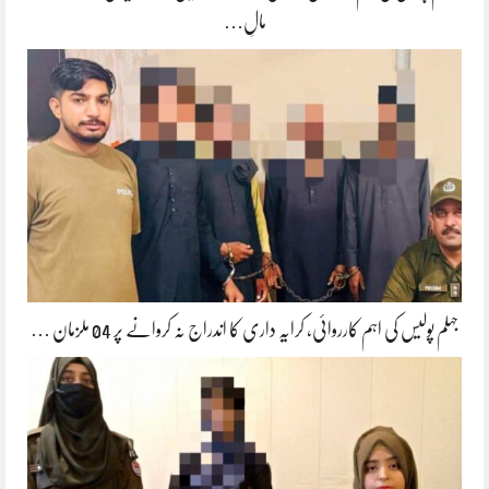
مالِ…
جہلم پولیس کی اہم کارروائی، کرایہ داری کا اندراج نہ کروانے پر 04 ملزمان …