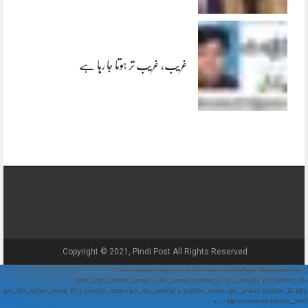
غریب، غریب تر ہوتا جا رہا ہے
Copyright © 2021, Pindi Post All Rights Reserved.
// Show Author Image with Author Name in UrduPaper Theme function
urdu_paper_author_image_with_name($content) { if (is_single()) { $author_id =
get_the_author_meta('ID'); $author_name = get_the_author(); $author_avatar = get_avatar($author_id, 48);
// 48px size image $author_html = '