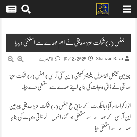
Skip
to
content
جسٹس (ر)شوکت عزیز صدیقی نے اہم عہدے سے استعفیٰ دیدیا
16/12/2025
Shahzad Raza
0 تبصرے
چیئرمین نیشنل انڈسٹریل ریلیشنز کمیشن (این آئی آر سی) جسٹس (ر) شوکت عزیز
صدیقی نے ذاتی وجوہات کی بنا پر اپنے عہدے سے استعفیٰ دے دیا۔
اتوار کو اسلام آباد ہائیکورٹ کے سابق جج جسٹس (ر) شوکت عزیز صدیقی چیئرمین
این آر سی کے عہدے سے مستعفی ہوگئے، انہوں نے ذاتی وجوہات کی بنا پر
عہدے سے استعفیٰ دیا۔