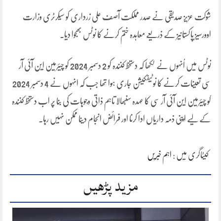
شوکت عزیز صدیقی نے صدر مملکت آصف علی زرداری کو سیکرٹری وزارت
اوورسیز پاکستانیز کے ذریعے معاہدہ ختم کرنے کا نوٹس بھجوا دیا۔
نوٹس میں اُنہوں نے لکھا کہ دستخط کنندہ کو 2 دسمبر 2024 کو چیئرمین این آئی آر
سی تعینات کرنے کا نوٹیفکیشن جاری ہوا تھا جب کہ انہوں نے 4 دسمبر 2024
کو چیئرمین این آئی آر سی کا عہدہ سنبھالا تاہم ذاتی وجوہات کی بنا پر اب دستخط کنندہ
کے لیے اپنی ذمہ داریاں ادا کرنا اور فرائض انجام دینا ممکن نہیں رہا۔
کیٹاگری میں :
اہم خبریں
مزید پڑھیں