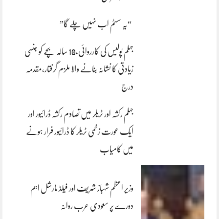
“یہ سسٹم اب نہیں چلے گا”
جہلم پولیس کی کارروائی،10 سالہ بچے کو جنسی
زیادتی کا نشانہ بنانے والا ملزم گرفتار،مقدمہ
درج
جہلم رکشہ اور ٹریلر میں تصادم رکشہ ڈرائیور اور
ایک عورت زخمی ٹریلر کا ڈرائیور فرار ہونے
میں کامیاب
وزیر اعظم شہباز شریف اور فیلڈ مارشل اہم
دورے پر سعودی عرب روانہ