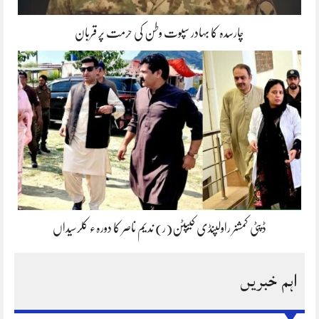
چارسدہ کا بہادر سپوت وطن کی حرمت پر قربان
ڈپٹی کمشنر راولپنڈی کیپٹن(ر) ندیم ناصر کا دورہء کلرسیداں
اہم خبریں