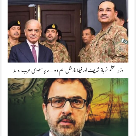
وزیر اعظم شہباز شریف اور فیلڈ مارشل اہم دورے پر سعودی عرب روانہ