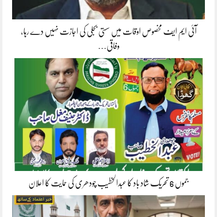
آئی ایم ایف مخصوص اوقات میں سستی بجلی کی اجازت نہیں دے رہا،
وفاقی…
جموں 6 تحریک شاد باد کا عبدالخطیب چودھری کی حمایت کا اعلان