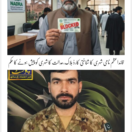
قائداعظم نامی شہری کا شناختی کارڈ بلاک،عدالت کا شہری کو پیش ہونے کا حکم