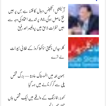
آرٹیفشل انٹلیجنس دجال کا فتنہ ہے جس پر ہمیں
فتح حاصل ہو گی،AI پر اندھے اعتماد کی وجہ سے
ہمیں خطرات لاحق ہیں پروفیسر احمد رفیق
کلرسیداں ڈکیتی‘ڈاکو1 کروڑ کے طلائی زیورات
لے اڑے
بھون نلہ میں افسوسناک حادثہ — بزرگ شخص
پلی سے گر کر نالے میں بہہ گیا
کہوٹہ: فائرنگ کے واقعے میں ایک شخص جاں