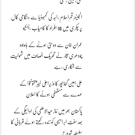
بحق، تین زخمی
انجینئر قمراسلام راجہ کی کمبوڈیا سے ہنگامی کال
پر چکری میں 16 افراد کا کامیاب ریسکیو
عمران خان سے دوستی ہونے کے باوجود
چودھری نثار نے تحریک انصاف میں شمولیت
سے انکاری رہے
علی امین گنڈاپور کا وزیراعلیٰ خیبرپختونخوا کے
عہدے سے مستعفی ہونے کا اعلان
پاکستان بھر میں نمازِ عیدالاضحی کی ادائیگی کے
بعد سنتِ ابراہیمی کو زندہ رکھتے ہوئے قربانی کا
سلسلہ شروع