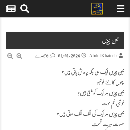
Skip
to
content
تین چیزیں
01/01/2024
Abdul Khateeb
0 تبصرے
تین چیزیں ایک ہی جگہ پرورش پاتی ہیں؟
پھول کانٹے خوشبو
تین چیزیں ہر ایک کو ملتی ہیں؟
خوشی غم موت
تین چیزیں ہر ایک کی الگ الگ ہوتی ہیں؟
صورت سیرت قسمت