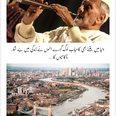
دنیا میں جتنے بھی کامیاب لوگ گزرے انہوں نےزندگی میں بے شمار
ناکامیوں کا…