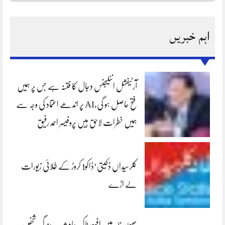
اہم خبریں
آرٹیفشل انٹلیجنس دجال کا فتنہ ہے جس پر ہمیں
فتح حاصل ہو گی،AI پر اندھے اعتماد کی وجہ سے
ہمیں خطرات لاحق ہیں پروفیسر احمد رفیق
کلرسیداں ڈکیتی‘ڈاکو1 کروڑ کے طلائی زیورات
لے اڑے
بھون نلہ میں افسوسناک حادثہ — بزرگ شخص