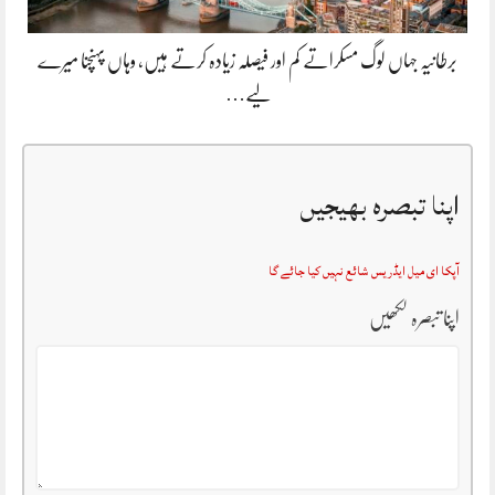
برطانیہ جہاں لوگ مسکراتے کم اور فیصلہ زیادہ کرتے ہیں، وہاں پہنچنا میرے
لیے…
اپنا تبصرہ بھیجیں
آپکا ای میل ایڈریس شائع نہیں کیا جائے گا
اپنا تبصرہ لکھیں