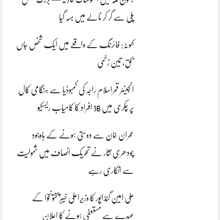
پلی سے گر کر نالے میں بہہ گیا
کہوٹہ: فائرنگ کے واقعے میں ایک شخص جاں
بحق، تین زخمی
انجینئر قمراسلام راجہ کی کمبوڈیا سے ہنگامی کال
پر چکری میں 16 افراد کا کامیاب ریسکیو
عمران خان سے دوستی ہونے کے باوجود
چودھری نثار نے تحریک انصاف میں شمولیت
سے انکاری رہے
علی امین گنڈاپور کا وزیراعلیٰ خیبرپختونخوا کے
عہدے سے مستعفی ہونے کا اعلان