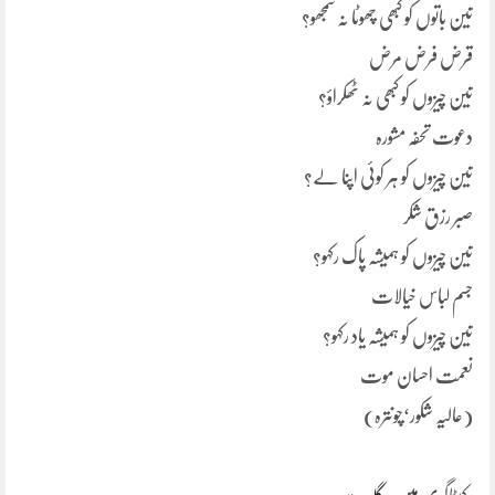
تین باتوں کو کبھی چھوٹا نہ سمجھو؟
قرض فرض مرض
تین چیزوں کو کبھی نہ ٹھکراؤ؟
دعوت تحفہ مشورہ
تین چیزوں کو ہر کوئی اپنا لے؟
صبر رزق شکر
تین چیزوں کو ہمیشہ پاک رکہو؟
جسم لباس خیالات
تین چیزوں کو ہمیشہ یاد رکہو؟
نعمت احسان موت
(عالیہ شکور‘چونترہ)