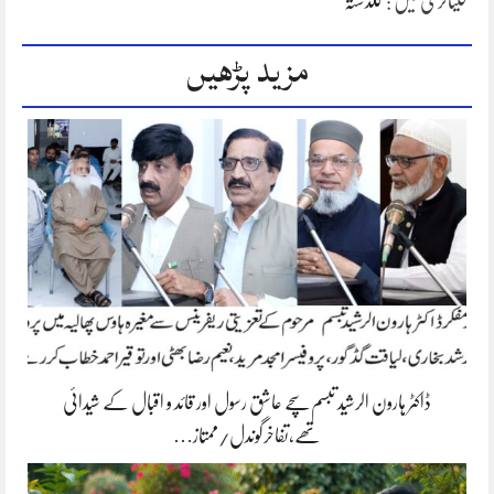
کیٹاگری میں :
گلدستہ
مزید پڑھیں
ڈاکٹر ہارون الرشید تبسم سچے عاشق رسول اور قائد و اقبال کے شیدائی
تھے،تفاخرگوندل/ممتاز…