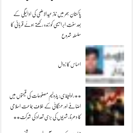
پاکستان بھر میں نمازِ عیدالاضحی کی ادائیگی کے
بعد سنتِ ابراہیمی کو زندہ رکھتے ہوئے قربانی کا
سلسلہ شروع
احساس کا زوال
**راولپنڈی: پٹرولیم مصنوعات کی قیمتوں میں
اضافے اور مہنگائی کے خلاف جماعت اسلامی
کا دھرنا، شہریوں کی بڑی تعداد کی شرکت**