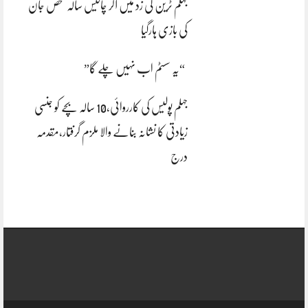
جہلم ٹرین کی زد میں آکر چالیس سالہ شخص جان
کی بازی ہارگیا
“یہ سسٹم اب نہیں چلے گا”
جہلم پولیس کی کارروائی،10 سالہ بچے کو جنسی
زیادتی کا نشانہ بنانے والا ملزم گرفتار،مقدمہ
درج