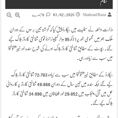
حکام
03/02/2026
Shahzad Raza
0 تبصرے
وزارت داخلہ نے سینیٹ میں ریکارڈ پیش کیا کہ گزشتہ تین برسوں کے دوران
ملک بھر میں مجموعی طور پر 1 لاکھ 95 ہزار کمپیوٹرائزڈ قومی شناختی کارڈز بلاک کیے
گئے۔ رپورٹ کے مطابق شناختی کارڈز بلاک ہونے کی شرح سندھ اور خیبر پختونخوا
میں سب سے زیادہ رہی۔
ریکارڈ کے مطابق خیبر پختونخوا میں سب سے زیادہ 72,703 شناختی کارڈز بلاک
کیے گئے جبکہ سندھ میں تین سال کے دوران 49,666 شناختی کارڈز پر کارروائی
عمل میں آئی، پنجاب میں 29,852 اور بلوچستان میں 34,990 شناختی کارڈز
بلاک کیے گئے۔