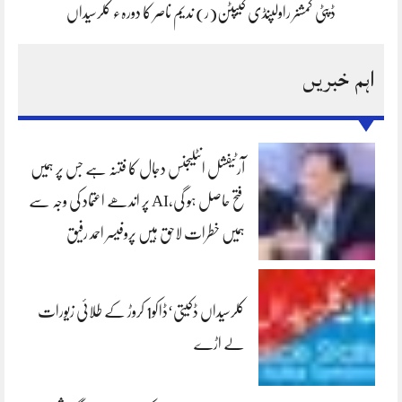
ڈپٹی کمشنر راولپنڈی کیپٹن(ر) ندیم ناصر کا دورہء کلرسیداں
اہم خبریں
آرٹیفشل انٹلیجنس دجال کا فتنہ ہے جس پر ہمیں
فتح حاصل ہو گی،AI پر اندھے اعتماد کی وجہ سے
ہمیں خطرات لاحق ہیں پروفیسر احمد رفیق
کلرسیداں ڈکیتی‘ڈاکو1 کروڑ کے طلائی زیورات
لے اڑے