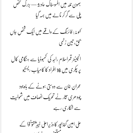
بھون نلہ میں افسوسناک حادثہ — بزرگ شخص
پلی سے گر کر نالے میں بہہ گیا
کہوٹہ: فائرنگ کے واقعے میں ایک شخص جاں
بحق، تین زخمی
انجینئر قمراسلام راجہ کی کمبوڈیا سے ہنگامی کال
پر چکری میں 16 افراد کا کامیاب ریسکیو
عمران خان سے دوستی ہونے کے باوجود
چودھری نثار نے تحریک انصاف میں شمولیت
سے انکاری رہے
علی امین گنڈاپور کا وزیراعلیٰ خیبرپختونخوا کے