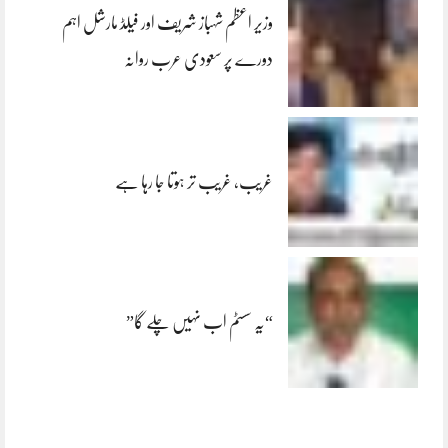
وزیر اعظم شہباز شریف اور فیلڈ مارشل اہم
دورے پر سعودی عرب روانہ
غریب، غریب تر ہوتا جا رہا ہے
“یہ سسٹم اب نہیں چلے گا”