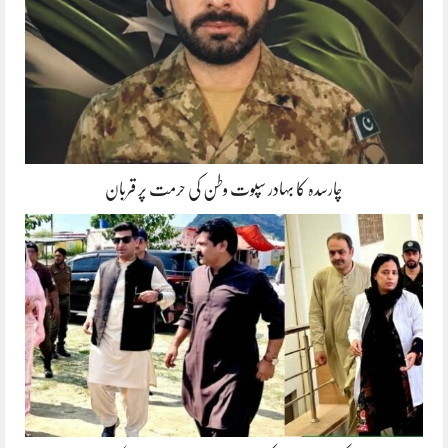
چارسدہ کا بہادر سپوت وطن کی حرمت پر قربان