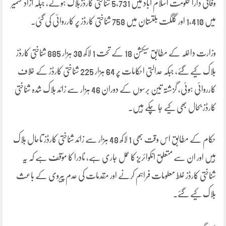
وفاقی دارالحکومت اسلام آباد میں 5,731 شناختی کارڈزبلاک ہوئے، جبکہ آزاد کشمیر
میں 1,410 اور گلگت بلتستان میں 758 شناختی کارڈز پر کارروائی کی گئی۔
وزارت داخلہ کے مطابق سیکشن 18 کے تحت 1 لاکھ 30 ہزار 885 شناختی کارڈز
بلاک کیے گئے، جبکہ عدالتی احکامات پر 64 ہزار 225 شناختی کارڈز کے خلاف
کارروائی ہوئی، گزشتہ تین برسوں کے دوران 46 ہزار سے زائد بلاک شدہ شناختی
کارڈز بحال بھی کیے جا چکے ہیں۔
حکام کے مطابق اس وقت بھی 1 لاکھ 48 ہزار سے زائد شناختی کارڈز تاحال بلاک
ہیں اور ان سے متعلق انکوائریز کا عمل جاری ہے، نادرا کا مؤقف ہے کہ یہ
شناختی کارڈز غلط معلومات فراہم کرنے اور مقدمات کی عدم پیروی کے باعث
بلاک کیے گئے۔