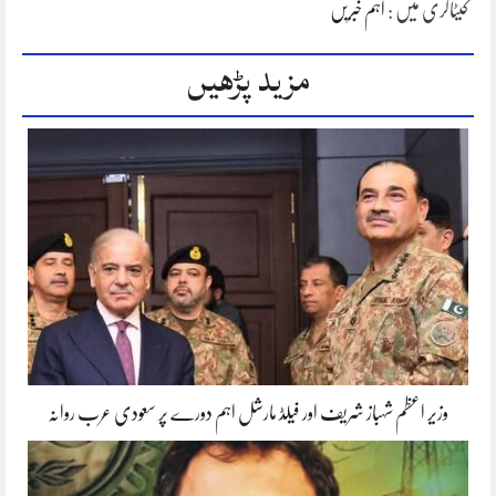
کیٹاگری میں :
اہم خبریں
مزید پڑھیں
وزیر اعظم شہباز شریف اور فیلڈ مارشل اہم دورے پر سعودی عرب روانہ