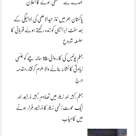
عہدے سے مستعفی ہونے کا اعلان
پاکستان بھر میں نمازِ عیدالاضحی کی ادائیگی کے
بعد سنتِ ابراہیمی کو زندہ رکھتے ہوئے قربانی کا
سلسلہ شروع
جہلم پولیس کی کارروائی،10 سالہ بچے کو جنسی
زیادتی کا نشانہ بنانے والا ملزم گرفتار،مقدمہ
درج
جہلم رکشہ اور ٹریلر میں تصادم رکشہ ڈرائیور اور
ایک عورت زخمی ٹریلر کا ڈرائیور فرار ہونے
میں کامیاب