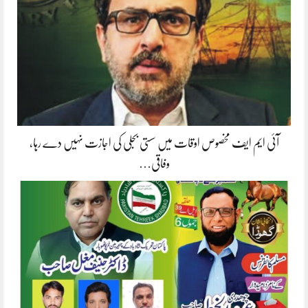
آئی ایم ایف مخصوص اوقات میں سستی بجلی کی اجازت نہیں دے رہا،
وفاقی…