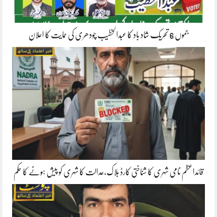
جموں 6 تحریک شاد باد کا عبدالخطیب چودھری کی حمایت کا اعلان
قائداعظم نامی شہری کا شناختی کارڈ بلاک،عدالت کا شہری کو پیش ہونے کا حکم