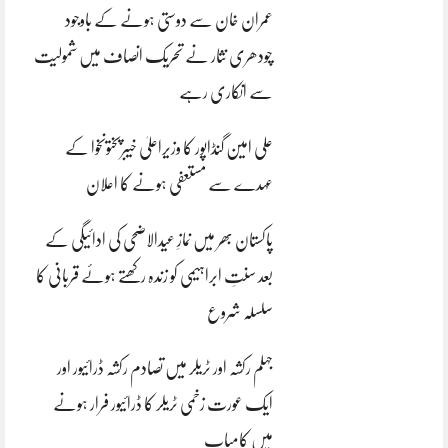
عمران خان سے دوستی ہونے کے باوجود
چودھری نثار نے تحریک انصاف میں شمولیت
سے انکاری رہے
علی امین گنڈاپور کا وزیراعلیٰ خیبرپختونخوا کے
عہدے سے مستعفی ہونے کا اعلان
پاکستان بھر میں نمازِ عیدالاضحی کی ادائیگی کے
بعد سنتِ ابراہیمی کو زندہ رکھتے ہوئے قربانی کا
سلسلہ شروع
جہلم رکشہ اور ٹریلر میں تصادم رکشہ ڈرائیور اور
ایک عورت زخمی ٹریلر کا ڈرائیور فرار ہونے
میں کامیاب