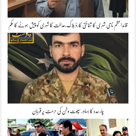
قائداعظم نامی شہری کا شناختی کارڈ بلاک،عدالت کا شہری کو پیش ہونے کا حکم
چارسدہ کا بہادر سپوت وطن کی حرمت پر قربان