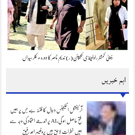
ڈپٹی کمشنر راولپنڈی کیپٹن(ر) ندیم ناصر کا دورہء کلرسیداں
اہم خبریں
آرٹیفشل انٹلیجنس دجال کا فتنہ ہے جس پر ہمیں
فتح حاصل ہو گی،AI پر اندھے اعتماد کی وجہ سے
ہمیں خطرات لاحق ہیں پروفیسر احمد رفیق