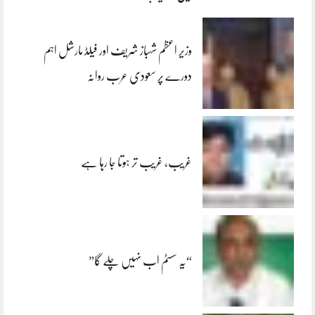
وزیر اعظم شہباز شریف اور فیلڈ مارشل اہم
دورے پر سعودی عرب روانہ
غریب، غریب تر ہوتا جا رہا ہے
“یہ سسٹم اب نہیں چلے گا”