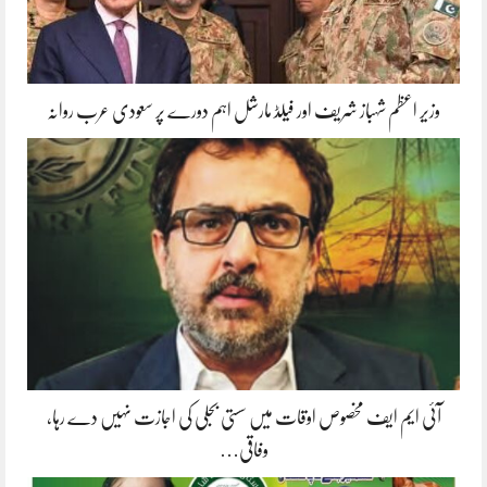
وزیر اعظم شہباز شریف اور فیلڈ مارشل اہم دورے پر سعودی عرب روانہ
آئی ایم ایف مخصوص اوقات میں سستی بجلی کی اجازت نہیں دے رہا،
وفاقی…