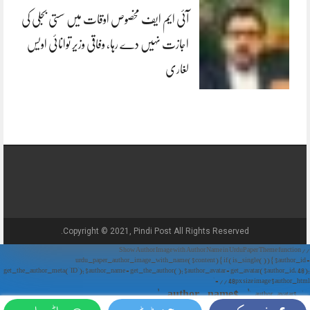
آئی ایم ایف مخصوص اوقات میں سستی بجلی کی
اجازت نہیں دے رہا، وفاقی وزیر توانائی اویس
لغاری
Copyright © 2021, Pindi Post All Rights Reserved.
// Show Author Image with Author Name in UrduPaper Theme function
urdu_paper_author_image_with_name($content) { if (is_single()) { $author_id =
get_the_author_meta('ID'); $author_name = get_the_author(); $author_avatar = get_avatar($author_id, 48);
// 48px size image $author_html = '
' . $author_name . '
' . $author_avatar . '