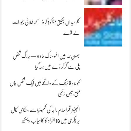
کلرسیداں ڈکیتی‘ڈاکو1 کروڑ کے طلائی زیورات
لے اڑے
بھون نلہ میں افسوسناک حادثہ — بزرگ شخص
پلی سے گر کر نالے میں بہہ گیا
کہوٹہ: فائرنگ کے واقعے میں ایک شخص جاں
بحق، تین زخمی
انجینئر قمراسلام راجہ کی کمبوڈیا سے ہنگامی کال
پر چکری میں 16 افراد کا کامیاب ریسکیو