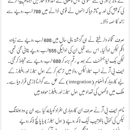
نے تاجر برادری سے مجموعی ٹیکس وصولی کے اعداد و شمار میں ابہام پیدا کرنے
کی کوشش کی اور یہ تاثر دیا کہ انہوں نے قومی خزانے میں 700 ارب روپے سے
زائد کا حصہ ڈالا۔
صرف تنخواہ دار طبقے نے ہی گزشتہ مالی سال میں 600 ارب روپے سے زیادہ
انکم ٹیکس ادا کیا۔ اس سے قبل ان کی ادائیگی 555ارب روپے بتائی گئی تھی،
لیکن بُک ایڈجسٹمنٹ کے بعد یہ رقم بڑھ کر 600 ارب روپے سے تجاوز کر گئی۔
ایف بی آر نے اب سیلز ٹیکس رولز میں ترمیم کر کے ہول سیلرز اور ریٹیلرز کے
لیے کاروبار کو انضمام (integration) کے عمل سے گزارنا لازمی قرار دیا ہے۔
ملک میں لاکھوں کی تعداد میں ہول سیلرز اور ریٹیلرز موجود ہیں
تاہم ایف بی آر نے صرف ان کاروباری افراد کو پابند کیا ہے جن پر ودہولڈنگ
ٹیکس کی کٹوتی بالترتیب ایک لاکھ روپے (ہول سیلرز) یا پانچ لاکھ روپے