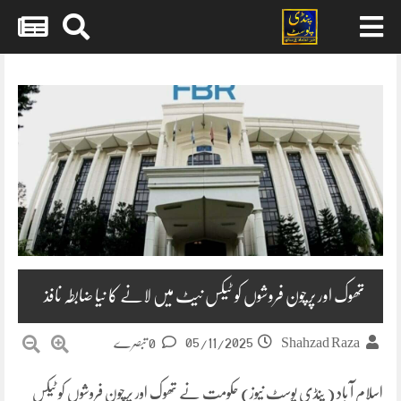
Skip
to
content
تھوک اور پرچون فروشوں کو ٹیکس نیٹ میں لانے کا نیا ضابطہ نافذ
05/11/2025
Shahzad Raza
0 تبصرے
اسلام آ باد ( پنڈی پوسٹ نیوز) حکومت نے تھوک اور پرچون فروشوں کو ٹیکس