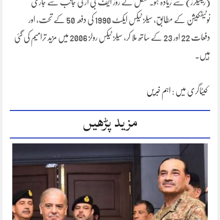
(ریٹیلرز) سے زیادہ ہو۔منگل کے روز ایف بی آر کی جانب سے جاری
نوٹیفکیشن کے مطابق، سیلز ٹیکس ایکٹ 1990 کی دفعہ 50 کے تحت، اور
دفعات 22 اور 23 کے ساتھ ملا کر، سیلز ٹیکس رولز 2006 میں مزید ترامیم کی گئی
ہیں۔
کیٹاگری میں :
اہم خبریں
مزید پڑھیں