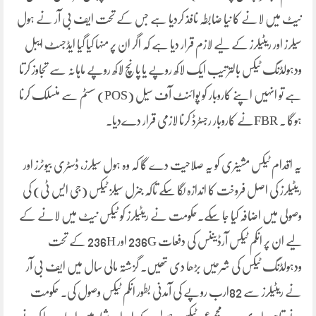
نیٹ میں لانے کا نیا ضابطہ نافذ کردیا ہے جس کے تحت ایف بی آر نے ہول
سیلرز اور ریٹیلرز کے لیے لازم قرار دیا ہے کہ اگر ان پر منہا کیا گیا ایڈجسٹ ایبل
ودہولڈنگ ٹیکس بالترتیب ایک لاکھ روپے یا پانچ لاکھ روپے ماہانہ سے تجاوز کرتا
ہے تو انہیں اپنے کاروبار کو پوائنٹ آف سیل (POS) سسٹم سے منسلک کرنا
ہوگا ۔ FBRنے کاروبار رجسٹرڈ کرنا لازمی قرار دےدیا۔
یہ اقدام ٹیکس مشینری کو یہ صلاحیت دے گا کہ وہ ہول سیلرز، ڈسٹری بیوٹرز اور
ریٹیلرز کی اصل فروخت کا اندازہ لگا سکے تاکہ جنرل سیلز ٹیکس (جی ایس ٹی) کی
وصولی میں اضافہ کیا جا سکے۔حکومت نے ریٹیلرز کو ٹیکس نیٹ میں لانے کے
لیے ان پر انکم ٹیکس آرڈیننس کی دفعات 236G اور 236H کے تحت
ودہولڈنگ ٹیکس کی شرحیں بڑھا دی تھیں۔ گزشتہ مالی سال میں ایف بی آر
نے ریٹیلرز سے 82ارب روپے کی آمدنی بطور انکم ٹیکس وصول کی۔ حکومت