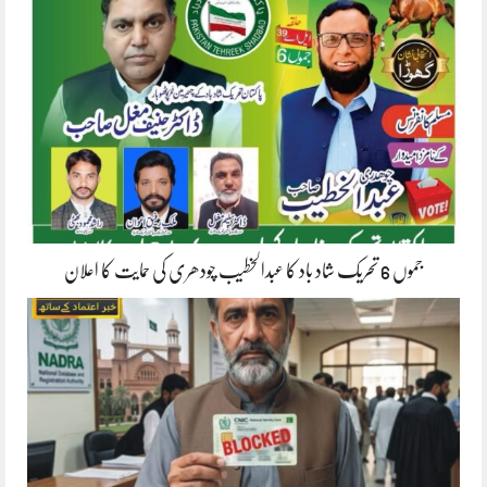
جموں 6 تحریک شاد باد کا عبدالخطیب چودھری کی حمایت کا اعلان