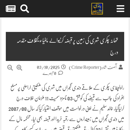
Skip
to
content
تھانہ چکری شہری کی زمین پر قبضہ کرنیوالے مافیاء کیخلاف مقدمہ
درج
03/10/2025
آصف شاہ (Crime Reporter)
0 تبصرے
راولپنڈی چکری کے علاقے دندی گجراں میں شہری کی ملکیتی اراضی پر مسلح
افراد کی جانب سے قبضے کی کوشش،03 نامزد سمیت 11 ملزمان خلاف درج
کرلیاگیا، خالد سلیم نے اپنی درخواست میں موقف اختیار کیا کہ سال 2007/08
میں دندی گجراں میں زمینداروں سے رقبہ خریدا اور قبضہ بھی لیا، محکمہ مال کے
ریکارڈ میں تقریبًا 32 کنال رقبہ ملکیتی رقبہ قبضے میں ہے، لاہور کسی کام کے