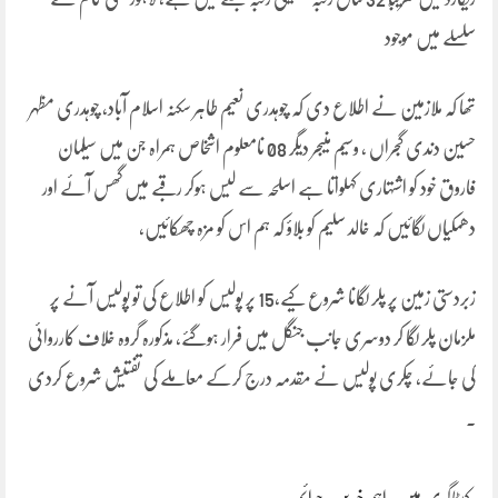
سلسلے میں موجود
تھا کہ ملازمین نے اطلاع دی کہ چوہدری نعیم طاہر سکنہ اسلام آباد، چوہدری مظہر
حسین دندی گجراں ، وسیم منیجر دیگر 08 نامعلوم اشخاص ہمراہ جن میں سیلمان
فاروق خود کو اشتہاری کہلواتا ہے اسلحہ سے لیس ہوکر رقبے میں گھس آئے اور
دھمکیاں لگائیں کہ خالد سلیم کو بلاؤ کہ ہم اس کو مزہ چھکائیں،
زبردستی زمین پر پلر لگانا شروع کیے،15 پر پولیس کو اطلاع کی تو پولیس آنے پر
ملزمان پلر لگا کر دوسری جانب جنگل میں فرار ہوگئے، مذکورہ گروہ خلاف کارروائی
کی جائے، چکری پولیس نے مقدمہ درج کرکے معاملے کی تفتیش شروع کردی
۔