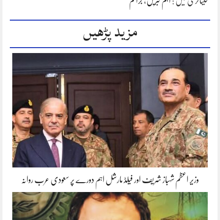
کیٹاگری میں :
اہم خبریں
،
جرائم
مزید پڑھیں
وزیر اعظم شہباز شریف اور فیلڈ مارشل اہم دورے پر سعودی عرب روانہ