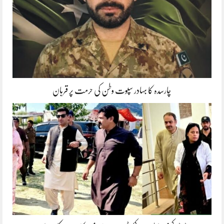
چارسدہ کا بہادر سپوت وطن کی حرمت پر قربان