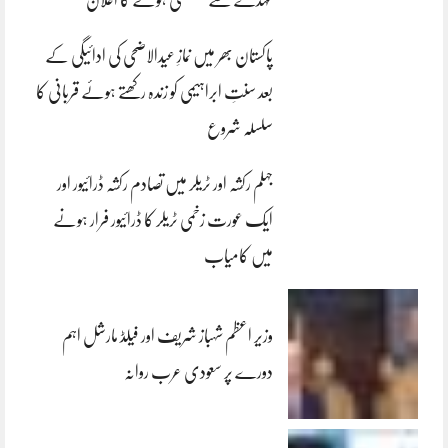
پاکستان بھر میں نمازِ عیدالاضحی کی ادائیگی کے
بعد سنتِ ابراہیمی کو زندہ رکھتے ہوئے قربانی کا
سلسلہ شروع
جہلم رکشہ اور ٹریلر میں تصادم رکشہ ڈرائیور اور
ایک عورت زخمی ٹریلر کا ڈرائیور فرار ہونے
میں کامیاب
وزیر اعظم شہباز شریف اور فیلڈ مارشل اہم
دورے پر سعودی عرب روانہ