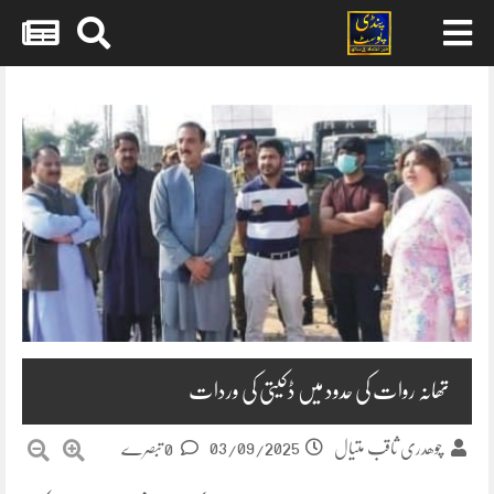
Skip
to
content
تھانہ روات کی حدود میں ڈکیتی کی وردات
03/09/2025
چوھدری ثاقب متیال
0 تبصرے