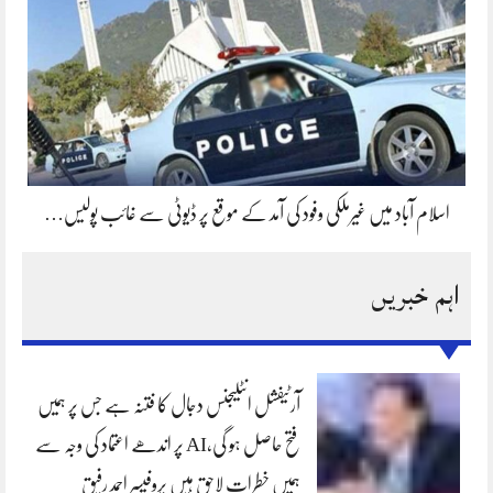
اسلام آباد میں غیرملکی وفود کی آمد کے موقع پر ڈیوٹی سے غائب پولیس…
اہم خبریں
آرٹیفشل انٹلیجنس دجال کا فتنہ ہے جس پر ہمیں
فتح حاصل ہو گی،AI پر اندھے اعتماد کی وجہ سے
ہمیں خطرات لاحق ہیں پروفیسر احمد رفیق