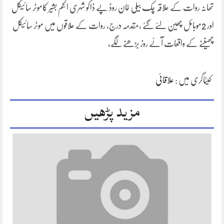
تھانہ روات کے علاقہ چک بیلی خان روڈ پے ڈاکو شہری انجم بشیر کاموٹر سائیکل
اور 2موبائل چھین لئے گئے ،مقدمہ درج، روات کے علاقوں میں موٹر سائیکل
چھیننے کے واقعات آئے روز بڑھنے لگے،
کیٹاگری میں :
علاقائی
مزید پڑھیں