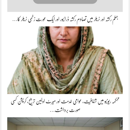
جہلم رکشہ اور ٹریلر میں تصادم رکشہ ڈرائیور اور ایک عورت زخمی ٹریلر کا…
محکمہ ریونیو میں شفافیت، عوامی خدمت اور میرٹ اولین ترجیح، کرپشن کسی
صورت برداشت…