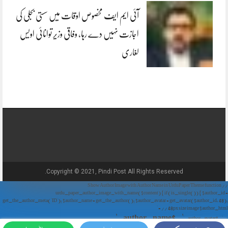
آئی ایم ایف مخصوص اوقات میں سستی بجلی کی
اجازت نہیں دے رہا، وفاقی وزیر توانائی اویس
لغاری
Copyright © 2021, Pindi Post All Rights Reserved.
// Show Author Image with Author Name in UrduPaper Theme function
urdu_paper_author_image_with_name($content) { if (is_single()) { $author_id =
get_the_author_meta('ID'); $author_name = get_the_author(); $author_avatar = get_avatar($author_id, 48);
// 48px size image $author_html = '
' . $author_name . '
' . $author_avatar . '