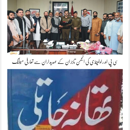
سی پی او،راولپنڈی کی انجمن تاجران کے عہدیداران سے تعارفی میٹنگ