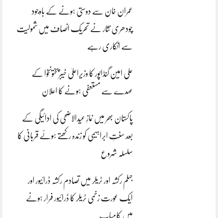
عمران خان سے دوستی ہونے کے باوجود
چودھری نثار نے تحریک انصاف میں شمولیت
سے انکاری رہے
علی امین گنڈاپور کا وزیراعلیٰ خیبرپختونخوا کے
عہدے سے مستعفی ہونے کا اعلان
پاکستان بھر میں نمازِ عیدالاضحی کی ادائیگی کے
بعد سنتِ ابراہیمی کو زندہ رکھتے ہوئے قربانی کا
سلسلہ شروع
جہلم رکشہ اور ٹریلر میں تصادم رکشہ ڈرائیور اور
ایک عورت زخمی ٹریلر کا ڈرائیور فرار ہونے
میں کامیاب