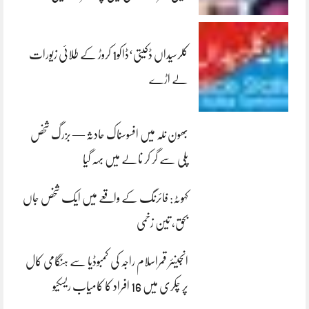
کلرسیداں ڈکیتی‘ڈاکو1 کروڑ کے طلائی زیورات
لے اڑے
بھون نلہ میں افسوسناک حادثہ — بزرگ شخص
پلی سے گر کر نالے میں بہہ گیا
کہوٹہ: فائرنگ کے واقعے میں ایک شخص جاں
بحق، تین زخمی
انجینئر قمراسلام راجہ کی کمبوڈیا سے ہنگامی کال
پر چکری میں 16 افراد کا کامیاب ریسکیو