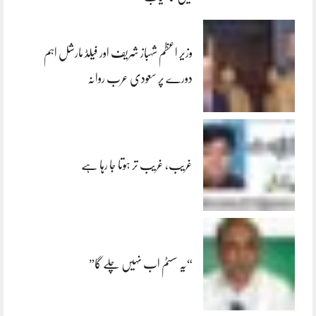
وزیر اعظم شہباز شریف اور فیلڈ مارشل اہم
دورے پر سعودی عرب روانہ
غریب، غریب تر ہوتا جا رہا ہے
“یہ سسٹم اب نہیں چلے گا”