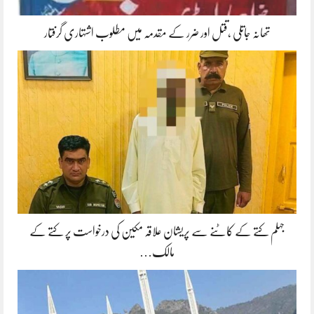
تھانہ جاتلی ،قتل اور ضرر کے مقدمہ میں مطلوب اشتہاری گرفتار
جہلم کتے کے کاٹنے سے پریشان علاقہ مکین کی درخواست پر کتے کے
مالک…