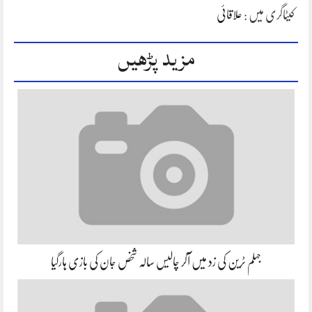
کیٹاگری میں :
علاقائی
مزید پڑھیں
جہلم ٹرین کی زد میں آکر چالیس سالہ شخص جان کی بازی ہارگیا