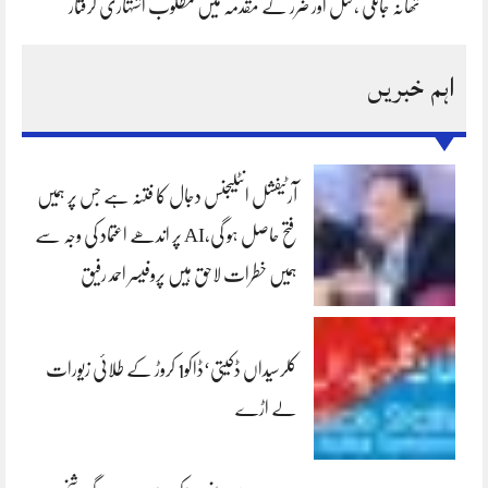
تھانہ جاتلی ،قتل اور ضرر کے مقدمہ میں مطلوب اشتہاری گرفتار
اہم خبریں
آرٹیفشل انٹلیجنس دجال کا فتنہ ہے جس پر ہمیں
فتح حاصل ہو گی،AI پر اندھے اعتماد کی وجہ سے
ہمیں خطرات لاحق ہیں پروفیسر احمد رفیق
کلرسیداں ڈکیتی‘ڈاکو1 کروڑ کے طلائی زیورات
لے اڑے