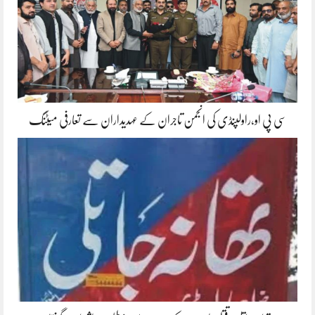
سی پی او،راولپنڈی کی انجمن تاجران کے عہدیداران سے تعارفی میٹنگ