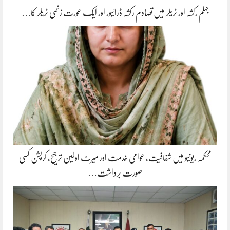
جہلم رکشہ اور ٹریلر میں تصادم رکشہ ڈرائیور اور ایک عورت زخمی ٹریلر کا…
محکمہ ریونیو میں شفافیت، عوامی خدمت اور میرٹ اولین ترجیح، کرپشن کسی
صورت برداشت…