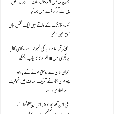
بھون نلہ میں افسوسناک حادثہ — بزرگ شخص
پلی سے گر کر نالے میں بہہ گیا
کہوٹہ: فائرنگ کے واقعے میں ایک شخص جاں
بحق، تین زخمی
انجینئر قمراسلام راجہ کی کمبوڈیا سے ہنگامی کال
پر چکری میں 16 افراد کا کامیاب ریسکیو
عمران خان سے دوستی ہونے کے باوجود
چودھری نثار نے تحریک انصاف میں شمولیت
سے انکاری رہے
علی امین گنڈاپور کا وزیراعلیٰ خیبرپختونخوا کے
عہدے سے مستعفی ہونے کا اعلان