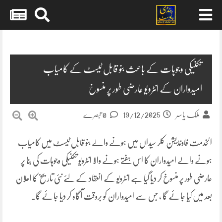
Skip
to
content
تکنیکی وجوہات کے باعث بنو قابل ٹیسٹ کے کامیاب
امیدواران کے انٹرویو عارضی طور پر منسوخ
19/12/2025
ملک یاسر
0 تبصرے
الخدمت فاونڈیشن کلر سیداں میں ہونے والے بنو قابل ٹیسٹ میں کامیاب
ہونے والے امیدواران کا اس ہفتے ہونے والا انٹرویو تکنیکی وجوہات کی بنا پر
عارضی طور پر منسوخ کر دیا گیا ہے انٹرویو کے انعقاد کے لئے نئی تاریخ کا اعلان
بعد میں کیا جائے گا ، جس سے امیدواران کو بروقت آگاہ کر دیا جائے گا۔