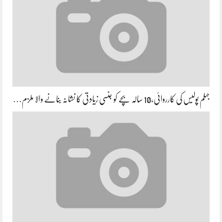
جہلم پولیس کی کارروائی،10 سالہ بچے کو جنسی زیادتی کا نشانہ بنانے والا ملزم…