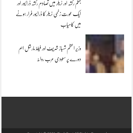
جہلم رکشہ اور ٹریلر میں تصادم رکشہ ڈرائیور اور
ایک عورت زخمی ٹریلر کا ڈرائیور فرار ہونے
میں کامیاب
وزیر اعظم شہباز شریف اور فیلڈ مارشل اہم
دورے پر سعودی عرب روانہ