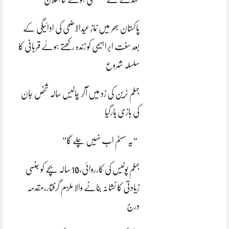
پاکستان بھر میں نمازِ عیدالاضحی کی ادائیگی کے
بعد سنتِ ابراہیمی کو زندہ رکھتے ہوئے قربانی کا
سلسلہ شروع
جہلم ٹرین کی زد میں آکر چالیس سالہ شخص جان
کی بازی ہارگیا
“یہ سسٹم اب نہیں چلے گا”
جہلم پولیس کی کارروائی،10 سالہ بچے کو جنسی
زیادتی کا نشانہ بنانے والا ملزم گرفتار،مقدمہ
درج