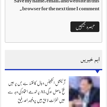
Save my name, email, and website in this
browser for the next time I comment.
اہم خبریں
آرٹیفشل انٹلیجنس دجال کا فتنہ ہے جس پر ہمیں
فتح حاصل ہو گی،AI پر اندھے اعتماد کی وجہ سے
ہمیں خطرات لاحق ہیں پروفیسر احمد رفیق