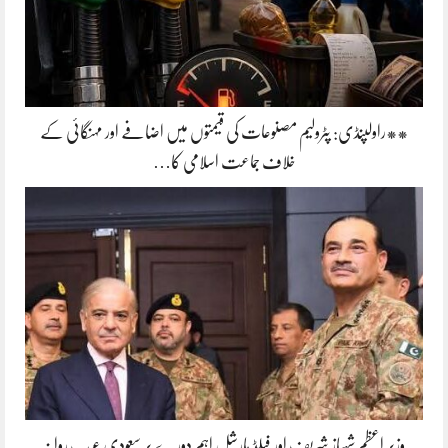
**راولپنڈی: پٹرولیم مصنوعات کی قیمتوں میں اضافے اور مہنگائی کے
خلاف جماعت اسلامی کا…
وزیر اعظم شہباز شریف اور فیلڈ مارشل اہم دورے پر سعودی عرب روانہ