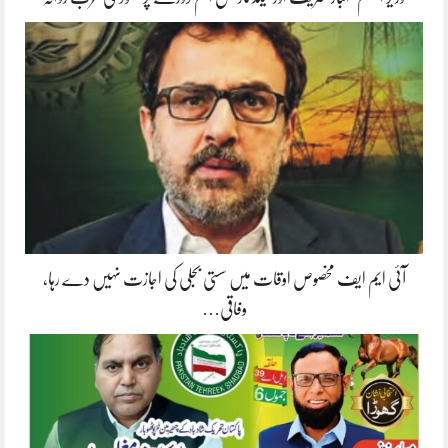
آئی ایم ایف مخصوص اوقات میں سستی بجلی کی اجازت نہیں دے رہا،
وفاقی…