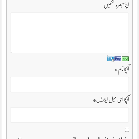
اپنا تبصرہ لکھیں
آپکا نام
*
آپکا ای میل ایڈریس
*