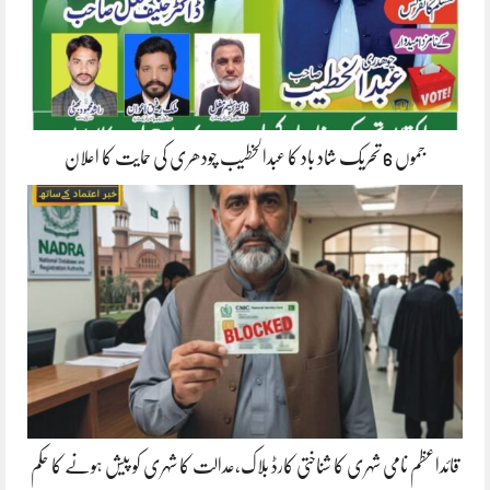
جموں 6 تحریک شاد باد کا عبدالخطیب چودھری کی حمایت کا اعلان
قائداعظم نامی شہری کا شناختی کارڈ بلاک،عدالت کا شہری کو پیش ہونے کا حکم