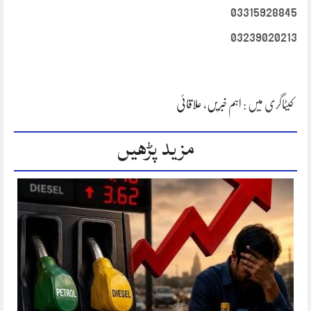
03315928845
03239020213
کیٹاگری میں :
اہم خبریں
،
علاقائی
مزید پڑھیں