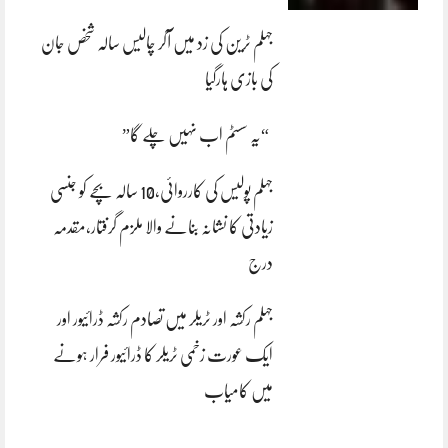
جہلم ٹرین کی زد میں آکر چالیس سالہ شخص جان
کی بازی ہارگیا
“یہ سسٹم اب نہیں چلے گا”
جہلم پولیس کی کارروائی،10 سالہ بچے کو جنسی
زیادتی کا نشانہ بنانے والا ملزم گرفتار،مقدمہ
درج
جہلم رکشہ اور ٹریلر میں تصادم رکشہ ڈرائیور اور
ایک عورت زخمی ٹریلر کا ڈرائیور فرار ہونے
میں کامیاب