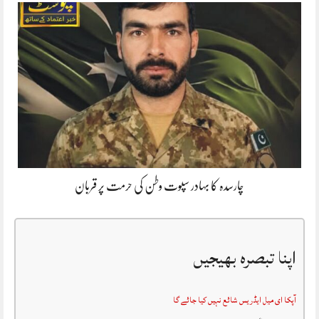
چارسدہ کا بہادر سپوت وطن کی حرمت پر قربان
اپنا تبصرہ بھیجیں
آپکا ای میل ایڈریس شائع نہیں کیا جائے گا