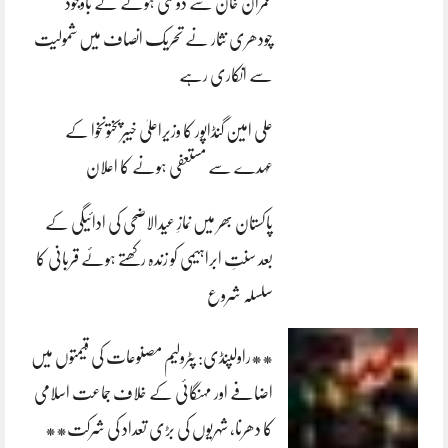
عمران خان سے دوستی ہونے کے باوجود
چودھری نثار نے تحریک انصاف میں شمولیت
سے انکاری رہے
علی امین گنڈاپور کا وزیراعلیٰ خیبرپختونخوا کے
عہدے سے مستعفی ہونے کا اعلان
پاکستان بھر میں نمازِ عیدالاضحی کی ادائیگی کے
بعد سنتِ ابراہیمی کو زندہ رکھتے ہوئے قربانی کا
سلسلہ شروع
**راولپنڈی: پٹرولیم مصنوعات کی قیمتوں میں
اضافے اور مہنگائی کے خلاف جماعت اسلامی
کا دھرنا، شہریوں کی بڑی تعداد کی شرکت**