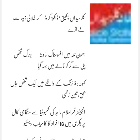
کلرسیداں ڈکیتی‘ڈاکو1 کروڑ کے طلائی زیورات
لے اڑے
بھون نلہ میں افسوسناک حادثہ — بزرگ شخص
پلی سے گر کر نالے میں بہہ گیا
کہوٹہ: فائرنگ کے واقعے میں ایک شخص جاں
بحق، تین زخمی
انجینئر قمراسلام راجہ کی کمبوڈیا سے ہنگامی کال
پر چکری میں 16 افراد کا کامیاب ریسکیو