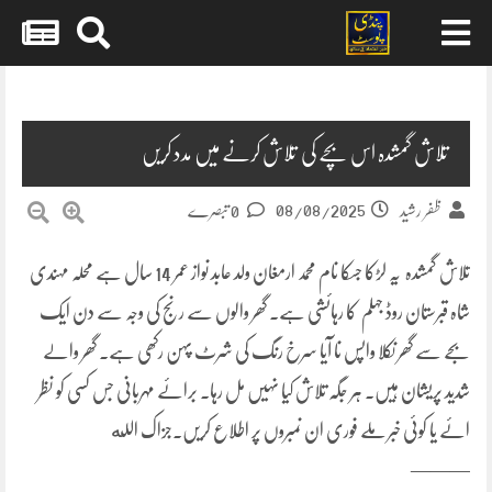
Skip
to
content
تلاش گمشدہ اس بچے کی تلاش کرنے میں مدد کریں
08/08/2025
ظفر رشید
0 تبصرے
تلاش گمشدہ یہ لڑکا جسکا نام محمد ارمغان ولد عابد نواز عمر 14 سال ہے محلہ مہندی
شاہ قبرستان روڈ جہلم کا رہائشی ہے۔ گھر والوں سے رنج کی وجہ سے دن ایک
بجے سے گھر نکلا واپس نا آیا سرخ رنگ کی شرٹ پہن رکھی ہے۔ گھر والے
شدید پریشان ہیں۔ ہر جگہ تلاش کیا نہیں مل رہا۔ برائے مہربانی جس کسی کو نظر
ائے یا کوئی خبر ملے فوری ان نمبروں پر اطلاع کریں۔جزاک الله
———