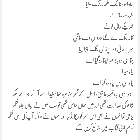
ساواسو ہنارنگ منٹھار رنگ لوٹیا
نفرت ساڑتے
شریکے والی لونے
کالا رنگ لے گئے درداں دے ماتمی
میرے نی دو پٹے لئی رنگ کہڑا بچیا
چٹا سی دو پٹہ میر اچٹا رہ گیا اے
چاہ میرا
چاہ سی بس چاہ رہ گیا اے
لاہور میں پروفیسر عاشق راحیل کے گھر مشاعرہ تھا کینیڈا سے آئے ہوئے سکھ
شاعر کی صدارت تھی اور میں مہمان خاص تھی تو جب میں نے وہاں چاہ نظم
پڑھی تو انہوں نے بھی اس نظم کو ریکارڈ کیا اور انہوں نے کہا کہ آپ کی اس نظم
کو ہم اپنی کتاب میں شائع کریں گے