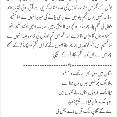
یونس کے گھر میں مشاعرہ تھا جس کی صدر مشاعرہ کراچی سے آئی ہوئی محترمہ فاطمہ
صاحبہ تھیں جہاں نظم چاہ میں نے پڑھی چائے کی میز پر انہوں نے کہا تسنیم
پنجابی کی نظم چاہ پھر سناؤ۔ وہ کچھ دیر خاموش رہیں اور جب بولیں تو کہا تسنیم، انور
مسعود مردوں کا مزاحیہ شاعر ہے اور نظم میں تم عورتوں کی شاعرہ ہو۔ انہوں نے
کہا تسنیم اس نظم کو تیسری بار پھر سناؤ انہوں نے کہا اس نظم کو ریکارڈ کر کے بھیجو
پھر میں نے ان کو یہ نظم ریکارڈ کر کے بھیجی۔
۔۔۔۔۔۔۔۔۔۔۔۔۔۔۔۔۔چاہ۔۔۔۔۔۔۔۔۔۔۔۔۔۔۔۔۔۔۔
رنگاں میں دو پٹہ کہڑے رنگ دا سہلیو
پیلا رنگ پکھ نہیں چہراں نوں دیتا اے
نیلا رنگ ہجر دیاں سٹاں لے گئیاں نیں
سو ہارنگ روڑ پڑ گیا وے پسینے وچ
لے گئے گلابی رنگ قبراں دے پھل نی