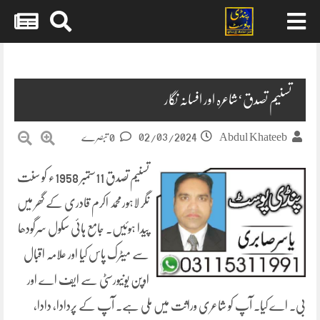
Skip
to
content
تسنیم تصدق‘شاعرہ اور افسانہ نگار
02/03/2024
Abdul Khateeb
0 تبصرے
تسنیم تصدق 11ستمبر 1958ء کو سنت
نگر لاہورمحمد اکرم قادری کے گھر میں
پیدا ہوئیں۔ جامع ہائی سکول سرگودھا
سے میٹرک پاس کیا اور علامہ اقبال
اوپن یونیورسٹی سے ایف اے اور
بی۔ اے کیا۔ آپ کو شاعری وراثت میں ملی ہے۔ آپ کے پردادا، دادا،