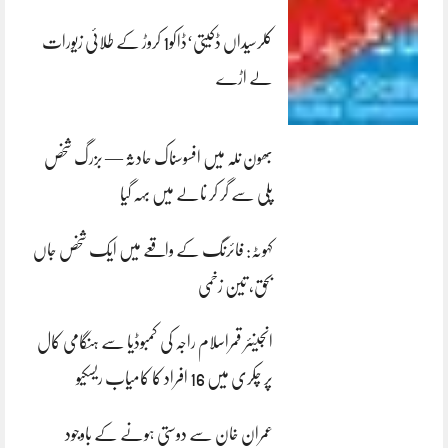
کلرسیداں ڈکیتی‘ڈاکو1 کروڑ کے طلائی زیورات
لے اڑے
بھون نلہ میں افسوسناک حادثہ — بزرگ شخص
پلی سے گر کر نالے میں بہہ گیا
کہوٹہ: فائرنگ کے واقعے میں ایک شخص جاں
بحق، تین زخمی
انجینئر قمراسلام راجہ کی کمبوڈیا سے ہنگامی کال
پر چکری میں 16 افراد کا کامیاب ریسکیو
عمران خان سے دوستی ہونے کے باوجود