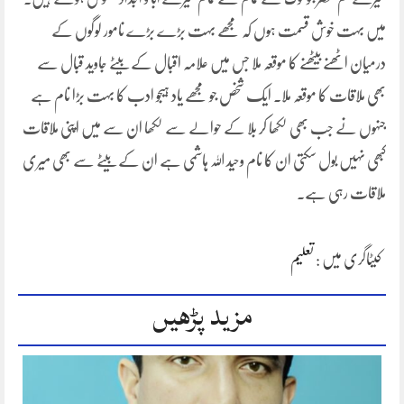
میں بہت خوش قسمت ہوں کہ مجھے بہت بڑے بڑے نامور لوگوں کے
درمیان اٹھنے بیٹھنے کا موقعہ ملا جس میں علامہ اقبال کے بیٹے جاوید قبال سے
بھی ملاقات کا موقعہ ملا۔ ایک شخص جو مجھے یاد ہیجو ادب کا بہت بڑا نام ہے
جنہوں نے جب بھی لکھا کر بلا کے حوالے سے لکھا ان سے میں اپنی ملاقات
کبھی نہیں بول سکتی ان کا نام وحید اللہ ہاشمی ہے ان کے بیٹے سے بھی میری
ملاقات رہی ہے۔
کیٹاگری میں :
تعلیم
مزید پڑھیں