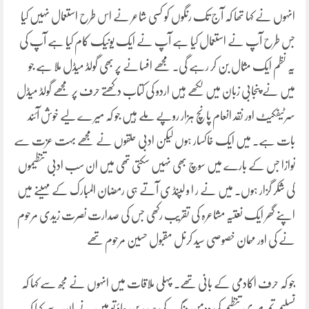
انہوں نے کہا تھا کہ آج تک رنگوں کو کسی شاعر نے اس طرح استعمال نہیں کیا
جس طرح آپ نے استعمال کیا ہے آپ نے ایک یونیک کام کیا ہے آپ کی
یہ نظم ایک مثال بن کر رہے گی۔ مجھے افسانے پر بھی گولڈ میڈل ملا ہے جو
میں نے پنجابی زبان میں لکھے ہیں اردو کی کتاب دکھتے حرف پر مجھے گولڈ میڈل
سرٹیفکیٹ اور نقد انعام پانچ ہزار روپے ملے ہیں جو کہ میر ے لیے خوش آئند
بات ہے۔ میں ایک خاکسار ہوں لیکن ادبی حلقوں نے مجھے بہت عزت سے
نوازا جس کے بارے میں سوچ بھی نہیں سکتی تھی میں ان سب ادبی تنظیموں
کی شکر گزار ہوں۔ میں نے ر ا و لپنڈ ی آتے ہی رمضان المبارک کے مہینے میں
اپنے گھر ایک نعتیہ مشاعرہ کی تقریب رکھی جس کی صدارت نصرت زیدی مرحوم
نے کی اور مہمان خصوصی سید کرنل مقبول حسین مرحوم تھے
جو کہ حرف اکادمی کے بانی تھے۔ پہلی ملاقات میں انہوں نے مجھ سے کہا کہ
تسلیم تم میری تنظیم کی وومن ونگ کی صدر بن جاؤ تو میں نے ان سے کہا کہ