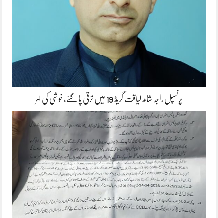
پرنسپل راجہ شاہد لیاقت گریڈ 19 میں ترقی پا گئے، خوشی کی لہر