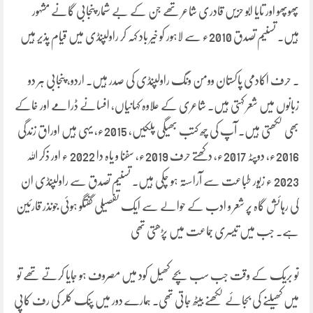
پھوپھو اور تایا ابو حزیں قادری شاعر تھے جن کے بے شمار پنجابی گانے مشہور
ہیں۔ تسنیم تصدق 2010ء سے لاہور کو خیر باد کہہ کر راولپنڈی میں قیام پذیر ہیں
۔ حرف اکادمی پاکستان وومن ونگ راولپنڈی کی صدر ہیں۔ اردو، پنجابی ہر دو
زبانوں میں شعر کہتی ہیں۔ شاعری کے علاوہ کہانیاں، افسانے ڈرامے اور خاکے
بھی لکھتی ہیں۔ آپ کی چھ کتب بھیگی پلکیں، 2015ء، یہی ہیں اوراق زندگی
2016ء، دوپٹہ 2017ء، دکھتے حرف 2019ء، سفنا و یاہ دا 2022 ء اور ذکر اللہ
2023 ء زیور طباعت سے آراستہ ہو چکی ہیں۔ تسنیم تصدق سے راولپنڈی ان
کی رہائش گاہ پر شعر و ادب کے حوالے سے ایک تفصیلی گفتگو ہوئی جونذر قارئین
ہے۔ جب میں تیسری جماعت میں پڑھتی تھی
تو بریک کے وقت جب سب بچے کھیل کود میں مصروف ہو جایا کرتے تھے تو
میں کھیلنے کی بجائے لکھنے بیٹھ جاتی تھی۔ ہمارے دور میں پنک کلر کی رف کاپی