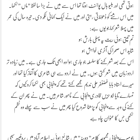
ہوتی تھی اور بلیو بال پوائنٹ ہوتا تھا اس سے میں نے بڑا سا لفظ ”ماں ”لکھا۔
میں اس رشتے کو ڈھونڈتی رہتی اور میں نے ایک کہانی لکھ دی۔ تیرہ سال کی عمر
میں پہلا شعر کہا جو یوں ہے:
تم تپتی ہوئی ریت پہ پہلی بارش ہو
شاید اس صحرا کی آخری خواہش ہو
اس کے بعد شعر کہنے کا سلسلہ جو جاری ہوا وہ ابھی تک جاری ہے۔ میں زیادہ تر
اردو زبان میں شعر کہتی ہوں۔ میں نے اردو سے ہی شاعری کا آغاز کیا تھا اور
میرے استاد بابا غضنفر علی ندیم مجھے کہتے تھے کہ پنجابی بھی لکھا کرو کیوں کہ
تمہارے تایا ابو حزیں قادری پنجابی کے نامور شاعر ہیں۔ میں نے پھر ان کے
کہنے کی وجہ سے پنجابی کو پڑھنا شروع کیا پھر میں نے سب سے پہلے وہ نظم
لکھی جس کا عنوان چاہ ہے
جو میرے پنچابی مجموعہ کلام” دوپٹہ” میں شائع ہوئی۔ اسلام آباد میں پروفیسر سبھی