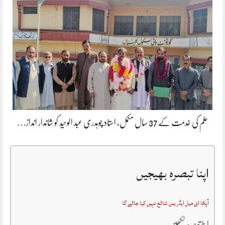
علم کی خدمت کے 37 سال مکمل، استاد چوہدری عبد الوحید کو شاندار انداز…
اپنا تبصرہ بھیجیں
آپکا ای میل ایڈریس شائع نہیں کیا جائے گا
اپنا تبصرہ لکھیں