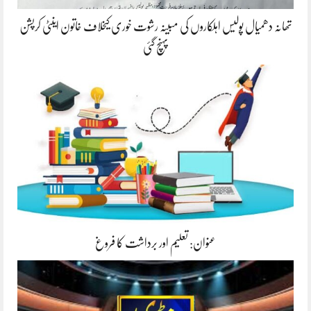
تھانہ دھمیال پولیس اہلکاروں کی مبینہ رشوت خوری کیخلاف خاتون اینٹی کرپشن
پہنچ گئی
عنوان: تعلیم اور برداشت کا فروغ