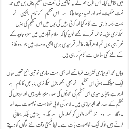
میں شامل کیا۔ اس طرح ہم نے یہ خواتین کی نعت کی تنظیم بنائی جس میں حمد،
نعت منقبت، نوحہ اور قصیدہ پڑھا جاتا ہے۔ اس تنظیم کے تمام اراکین نے
بہت ذمہ داری سے کام کیا اور کرتی رہیں گی یوں میں اس تنظیم کی جنرل
سیکرٹری بنی۔ فاطمہ قمر نے مجھے فون کیا کہ اسلام آباد میں میں منزہ جاوید کے
گھر آرہی ہوں تم ادھر آجاؤ، فاطمہ قمر میری بڑی اچھی دوست ہیں جو اردو نفاذ
کے لئے کئی سالوں سے کام کر رہی ہیں
وہاں محمد اکبر نیازی تشریف فرما تھے اور بھی بہت ساری خواتین جمع تھیں وہاں
ایک میٹنگ ہوئی اس تنظیم نے بھی مجھے جنرل سیکرٹری بنایا جس کا نام ہے
اردو ہے پہچان میری اس تنظیم کی عورتوں کی صد ر منزہ جاوید ہیں اور مردوں کی
تنظیم کے صدر محمد اکبر نیازی ہیں۔ لاہور کی ادبی فضا بہت خوبصورت ہے اور
مددگار ہے۔ وہ نئے لکھنے والوں کو کھلے دل سے جگہ دیتے ہیں بلکہ رہنمائی
کرتے ہیں جو کہ ایک خوبصورت بات ہے۔ اپنا قیمتی وقت نئے لوگوں کو دیتے