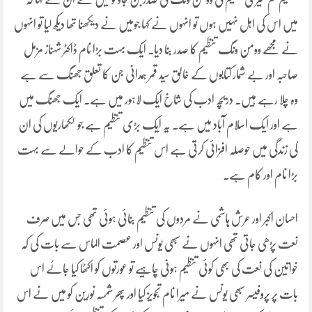
میں اس کی اہل نہیں ہوں تو انہوں نے کہا جومیں نے دیکھنا تھا دیکھ لیا تو انہوں
نے مجھے وومن ونگ تنظیم کا صدر بنا دیا۔ ایک بہت بڑا نام ڈاکٹر شہناز مزمل
صاحبہ اور بے شمار کتابوں کے خالق سید قمر ہمدانی جن کا تعلق جھنگ سے ہے
وہ چلا رہے ہیں۔ دریچہ ادب کی شاخ ایک لاہور میں ہے۔ ایک جھنگ میں
ہے اور ایک اسلام آباد میں ہے۔ یہ ایک بڑی تنظیم ہے جو لکھاریوں کی ان
کی زندگی میں حوصلہ افزائی کرتی ہے اس تنظیم کا ادب کے حوالے سے بہت
بڑا نام اور کام ہے۔
احسان اکبر اور عرش ہاشمی نے مردوں کی تنظیم بنائی ہوئی تھی جس میں صرف
نعت پڑھی جاتی تھی انہوں نے سبھی یونس اور عصمت الماس سے بات کی کہ
خواتین کی نعت کی بھی کوئی تنظیم ہونی چاہیے تو عورتوں کو اکٹھا کیا جائے اس
بات پر پروفیسر سبھی یونس نے میرا نام تجویز کیا اور پھر شمسہ نورین کو میں نے اس