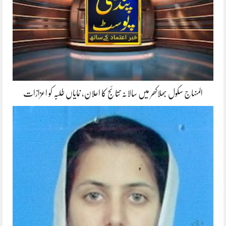
المنہاج سکول بھلاکھر میں سالانہ نتائج کا اعلان، نمایاں طلبہ کو اعزازات