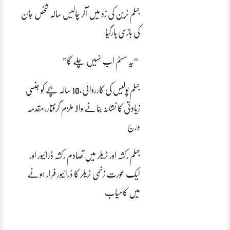
جہلم ٹرین کی زد میں آکر چالیس سالہ شخص جان
کی بازی ہارگیا
“یہ سسٹم اب نہیں چلے گا”
جہلم پولیس کی کارروائی،10 سالہ بچے کو جنسی
زیادتی کا نشانہ بنانے والا ملزم گرفتار،مقدمہ
درج
جہلم رکشہ اور ٹریلر میں تصادم رکشہ ڈرائیور اور
ایک عورت زخمی ٹریلر کا ڈرائیور فرار ہونے
میں کامیاب