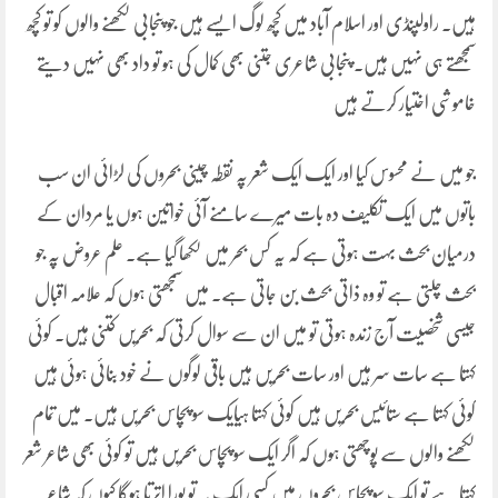
ہیں۔ راولپنڈی اور اسلام آباد میں کچھ لوگ ایسے ہیں جو پنجابی لکھنے والوں کو تو کچھ
سمجھتے ہی نہیں ہیں۔ پنجابی شاعری جتنی بھی کمال کی ہو تو داد بھی نہیں دیتے
خاموشی اختیار کرتے ہیں
جو میں نے محسوس کیا اور ایک ایک شعر پہ نقطہ چینی بحروں کی لڑائی ان سب
باتوں میں ایک تکلیف دہ بات میرے سامنے آئی خواتین ہوں یا مردان کے
درمیان بحث بہت ہوتی ہے کہ یہ کس بحر میں لکھا گیا ہے۔ علم عروض پہ جو
بحث چلتی ہے تو وہ ذاتی بحث بن جاتی ہے۔ میں سمجھتی ہوں کہ علامہ اقبال
جیسی شخصیت آج زندہ ہوتی تو میں ان سے سوال کرتی کہ بحریں کتنی ہیں۔ کوئی
کہتا ہے سات سر ہیں اور سات بحریں ہیں باقی لوگوں نے خود بنائی ہوئی ہیں
کوئی کہتا ہے ستائیس بحریں ہیں کوئی کہتا ہیایک سو پچاس بحریں ہیں۔ میں تمام
لکھنے والوں سے پوچھتی ہوں کہ اگر ایک سو پچاس بحریں ہیں تو کوئی بھی شاعر شعر
کہتا ہے تو ایک سو پچاس بحروں میں کسی ایک پہ تو پورا اترتا ہوگا کیوں کہ شاعر