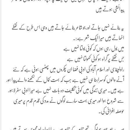
پیدائشی ہوتے ہیں
یہ بنائے نہیں جاتے اور جو شاعر بنائے جاتے ہیں وہی اس طرح کے نقطے
اٹھاتے ہیں میرا ایک شعر ہے:۔
میں بول رہی ہوں کہ کوئی بولتا نہیں ہے
جس نقطے پر گراہ ہو کوئی کھولتا نہیں ہے
راولپنڈی اور اسلام آباد کی ادبی فضا ان چکروں میں پھنسی ہوئی ہے کہ نئے
آنے والوں کوسراہنا ہی نہیں ہے جب کہ بہت کمال کے لکھنے والے پیدا ہور
ہے ہیں۔ میری زندگی میں کوئی تکلیف دہ بات نہیں ہے میرا ادبی سفر لاہور
سے شروع ہوا اور میری بہت سارے لوگوں نے مدد کی قدم قدم پر میری
حوصلہ افزائی کی۔
میرے ہم عصر جو لوگ تھے تمام کے تمام میرے ابا و اجداد محسوس ہوتے ہیں۔