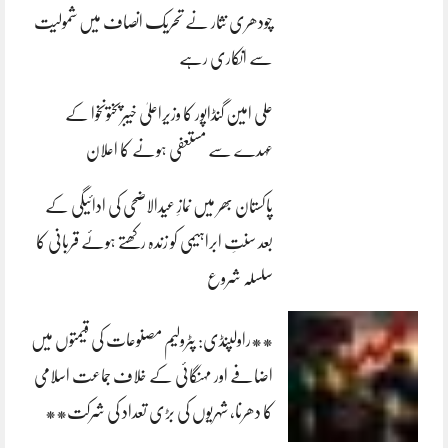
چودھری نثار نے تحریک انصاف میں شمولیت
سے انکاری رہے
علی امین گنڈاپور کا وزیراعلیٰ خیبرپختونخوا کے
عہدے سے مستعفی ہونے کا اعلان
پاکستان بھر میں نمازِ عیدالاضحی کی ادائیگی کے
بعد سنتِ ابراہیمی کو زندہ رکھتے ہوئے قربانی کا
سلسلہ شروع
**راولپنڈی: پٹرولیم مصنوعات کی قیمتوں میں
اضافے اور مہنگائی کے خلاف جماعت اسلامی
کا دھرنا، شہریوں کی بڑی تعداد کی شرکت**