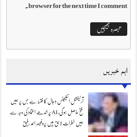
browser for the next time I comment.
اہم خبریں
آرٹیفشل انٹلیجنس دجال کا فتنہ ہے جس پر ہمیں
فتح حاصل ہو گی،AI پر اندھے اعتماد کی وجہ سے
ہمیں خطرات لاحق ہیں پروفیسر احمد رفیق