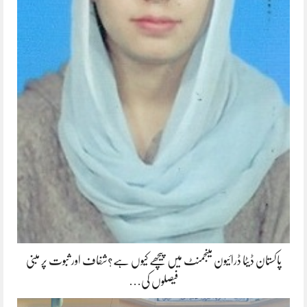
پاکستان ڈیٹا ڈرائیون مینجمنٹ میں پیچھے کیوں ہے؟شفاف اور ثبوت پر مبنی
فیصلوں کی…