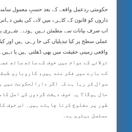
حکومتی ردعمل واقعے کے بعد حسبِ معمول سامنے آ
داروں کو قانون کے کٹہرے میں لانے کی یقین دہا
اب صرف بیانات سے مطمئن نہیں ہوتے۔ شہری یہ جا
عملی سطح پر کیا تبدیلیاں کی جا رہی ہیں اور کی
واقعی زمینی حقیقت میں بھی ڈھلتی ہیں یا نہیں۔
ترلائی کے عوام میں خوف کے ساتھ ساتھ غص
کے بارے میں فکر مند ہیں، کاروباری طبقہ
سوال کر رہا ہے کہ اگر دارالحکومت میں یہ
حال ہوگا؟ یہ خوف دہشت گردوں کی اصل کام
طور پر مفلوج کرنا چاہتے ہیں۔ اس خوف کا
مسلسل بہتری ہے۔