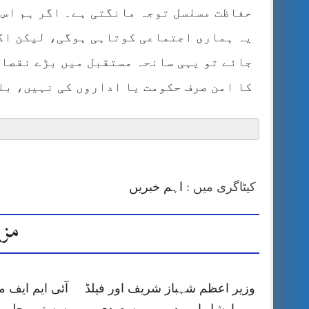
حفاظت مسلسل توجہ مانگتی ہے۔ اگر ہم اس و
یہ ہماری اجتماعی کوتاہی ہوگی، لیکن اگر
جائے تو یہی سانحہ مستقبل میں بڑے نقصان
کا امن صرف حکومت یا اداروں کی نہیں، بل
کیٹاگری میں :
اہم خبریں
مزی
وزیر اعظم شہباز شریف اور فیلڈ
آئی ایم ایف