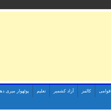
اقوامی
کالمز
آزاد کشمیر
تعلیم
پوٹھوار میری دھ