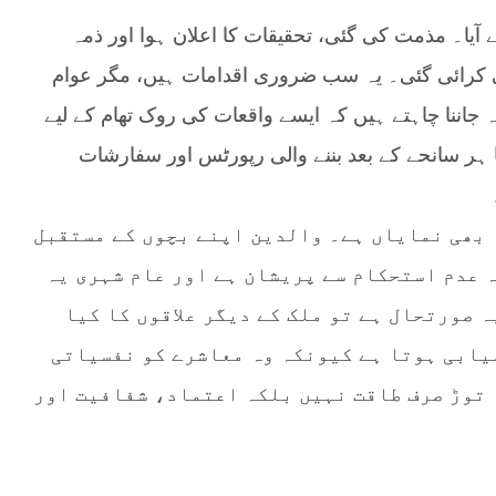
یا۔ مذمت کی گئی، تحقیقات کا اعلان ہوا اور ذمہ
نی کرائی گئی۔ یہ سب ضروری اقدامات ہیں، مگر عوام
ننا چاہتے ہیں کہ ایسے واقعات کی روک تھام کے لیے
ا ہر سانحے کے بعد بننے والی رپورٹس اور سفارشات
ہ بھی نمایاں ہے۔ والدین اپنے بچوں کے مستقبل
 عدم استحکام سے پریشان ہے اور عام شہری یہ
 صورتحال ہے تو ملک کے دیگر علاقوں کا کیا
یابی ہوتا ہے کیونکہ وہ معاشرے کو نفسیاتی
 توڑ صرف طاقت نہیں بلکہ اعتماد، شفافیت اور