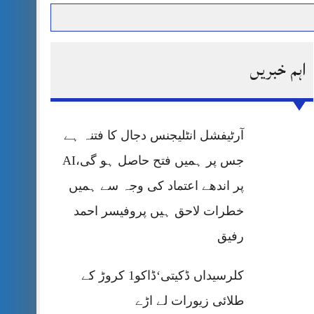
اہم خبریں
حرمت پر قربان
 کی پریس کانفرنس
آرٹیفشل انٹلیجنس دجال کا فتنہ ہے
جس پر ہمیں فتح حاصل ہو گی،AI
پر اندھے اعتماد کی وجہ سے ہمیں
خطرات لاحق ہیں پروفیسر احمد
رفیق
کلرسیداں ڈکیتی‘ڈاکو1 کروڑ کے
طلائی زیورات لے اڑے