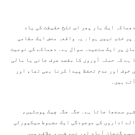
م دھماکہ ایک بار پھر اس تلخ حقیقت کی یاد
 پر ختم نہیں ہوا۔ یہ واقعہ محض ایک مقامی
ان پر ایک سنجیدہ سوال ہے۔ دھماکے کی نوعیت
 ہے کہ حملہ آوروں کا مقصد صرف جانی یا مالی
 خوف اور عدم تحفظ پیدا کرنا بھی تھا، اور
آتے ہیں۔
 شہر سمجھا جاتا ہے۔ جگہ جگہ چیک پوسٹیں،
الے اداروں کی موجودگی ایک مضبوط سیکیورٹی
یسے گنجان آباد اور نیم شہری علاقے میں