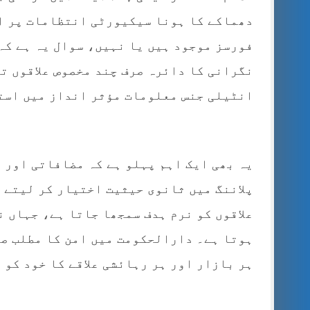
دھماکے کا ہونا سیکیورٹی انتظامات پر از
فورسز موجود ہیں یا نہیں، سوال یہ ہے کہ
نگرانی کا دائرہ صرف چند مخصوص علاقوں ت
انٹیلی جنس معلومات مؤثر انداز میں است
یہ بھی ایک اہم پہلو ہے کہ مضافاتی اور ن
پلاننگ میں ثانوی حیثیت اختیار کر لیتے 
علاقوں کو نرم ہدف سمجھا جاتا ہے، جہاں ن
ہوتا ہے۔ دارالحکومت میں امن کا مطلب صر
ہر بازار اور ہر رہائشی علاقے کا خود کو 