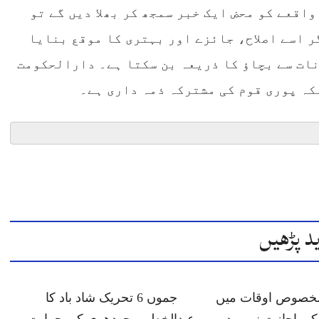
اقعے کو محض ایک خبر سمجھ کر بھلا دیں گے تو
 اسے اصلاح، جائزے اور بہتری کا موقع بنایا
ات سے بچاؤ کا ذریعہ بن سکتا ہے۔ دارالحکومت
کہ پوری قوم کی مشترکہ ذمہ داری ہے۔
د پڑھیں
 مخصوص اوقات میں
جموں 6 تحریک شاد باد کا