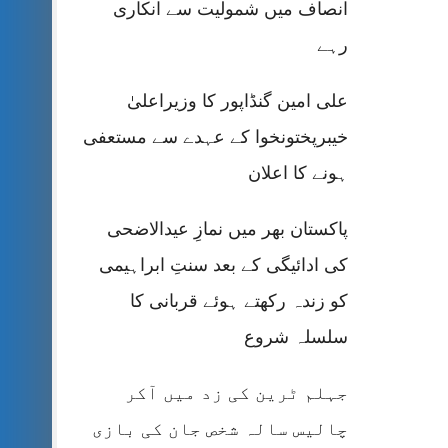
انصاف میں شمولیت سے انکاری
رہے
علی امین گنڈاپور کا وزیراعلیٰ
خیبرپختونخوا کے عہدے سے مستعفی
ہونے کا اعلان
پاکستان بھر میں نمازِ عیدالاضحی
کی ادائیگی کے بعد سنتِ ابراہیمی
کو زندہ رکھتے ہوئے قربانی کا
سلسلہ شروع
جہلم ٹرین کی زد میں آکر
چالیس سالہ شخص جان کی بازی