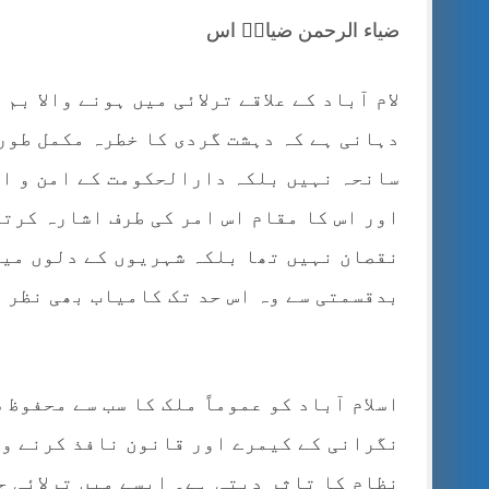
ضیاء الرحمن ضیاءؔ اس
لام آباد کے علاقے ترلائی میں ہونے والا ب
دہانی ہے کہ دہشت گردی کا خطرہ مکمل طور
سانحہ نہیں بلکہ دارالحکومت کے امن و ام
اور اس کا مقام اس امر کی طرف اشارہ کرتا
نقصان نہیں تھا بلکہ شہریوں کے دلوں میں
بدقسمتی سے وہ اس حد تک کامیاب بھی نظر 
اسلام آباد کو عموماً ملک کا سب سے محفوظ
نگرانی کے کیمرے اور قانون نافذ کرنے و
نظام کا تاثر دیتی ہے۔ ایسے میں ترلائی ج