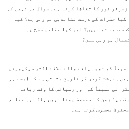
سرِنو غور کا تقاضا کرتا ہے۔ سوال یہ نہیں کہ
 کیا خطرات کی درست نشاندہی ہو رہی ہے؟ کیا
ک محدود تو نہیں؟ اور کیا مقامی سطح پر
عمال ہو رہی ہیں؟
سبتاً کم توجہ پانے والے علاقے اکثر سیکیورٹی
ہیں۔ دہشت گردی کی تاریخ بتاتی ہے کہ ایسے ہی
گرانی نسبتاً کم اور رسپانس کا وقت زیادہ
ف ریڈ زون کا محفوظ ہونا نہیں بلکہ ہر محلہ،
محفوظ محسوس کرنا ہے۔