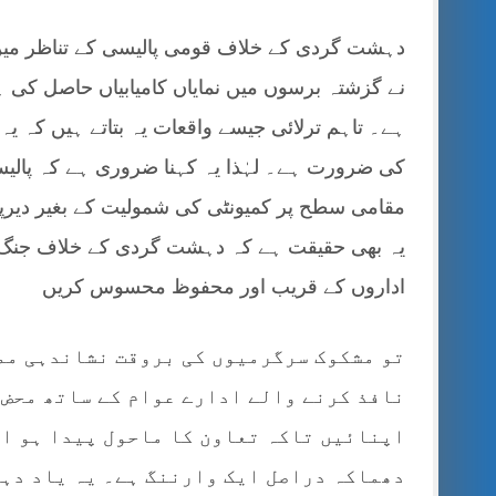
دہشت گردی کے خلاف قومی پالیسی کے تناظر میں د
نے گزشتہ برسوں میں نمایاں کامیابیاں حاصل کی 
ہے۔ تاہم ترلائی جیسے واقعات یہ بتاتے ہیں کہ 
کی ضرورت ہے۔ لہٰذا یہ کہنا ضروری ہے کہ پالیسیو
مقامی سطح پر کمیونٹی کی شمولیت کے بغیر دیرپا
یہ بھی حقیقت ہے کہ دہشت گردی کے خلاف جنگ می
اداروں کے قریب اور محفوظ محسوس کریں
تو مشکوک سرگرمیوں کی بروقت نشاندہی ممک
نافذ کرنے والے ادارے عوام کے ساتھ محض 
اپنائیں تاکہ تعاون کا ماحول پیدا ہو او
دھماکہ دراصل ایک وارننگ ہے۔ یہ یاد دہا