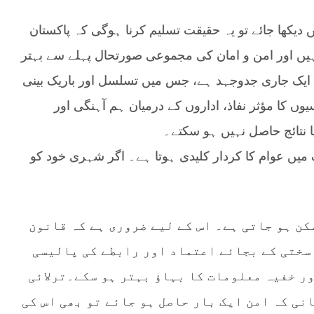
یکھا جائے تو یہ حقیقت تسلیم کرنا ہوگی کہ پاکستان
ہیں اور امن و امان کی مجموعی صورتحال پہلے سے بہتر
یہ ایک جاری جدوجہد ہے، جس میں تسلسل اور باریک بینی
ں کا مؤثر نفاذ، اداروں کے درمیان ہم آہنگی اور
 نتائج حاصل نہیں ہو سکتے۔
ں عوام کا کردار کلیدی ہوتا ہے۔ اگر شہری خود کو
ن ہو جاتی ہے۔ اس کے لیے ضروری ہے کہ قانون
سختی کے بجائے اعتماد اور رابطے کی پالیسی
ر خفیہ معلومات کا بہاؤ بہتر ہو سکے۔ترلائی
نی کہ امن ایک بار حاصل ہو جائے تو بھی اس کی