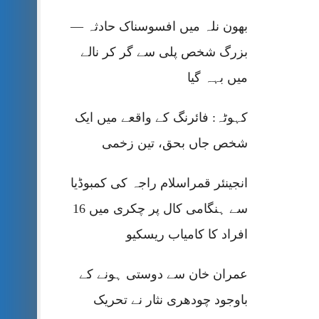
بھون نلہ میں افسوسناک حادثہ —
بزرگ شخص پلی سے گر کر نالے
میں بہہ گیا
کہوٹہ: فائرنگ کے واقعے میں ایک
شخص جاں بحق، تین زخمی
انجینئر قمراسلام راجہ کی کمبوڈیا
سے ہنگامی کال پر چکری میں 16
افراد کا کامیاب ریسکیو
عمران خان سے دوستی ہونے کے
باوجود چودھری نثار نے تحریک