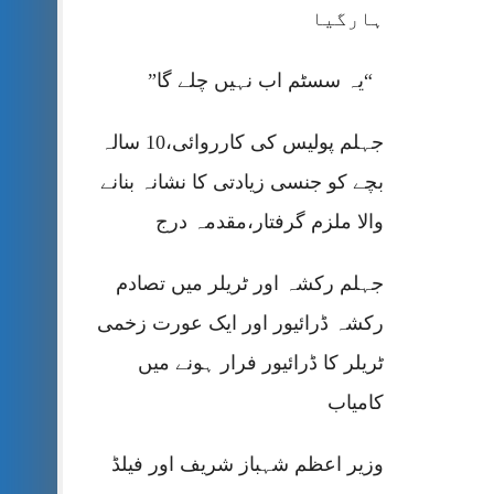
ہارگیا
“یہ سسٹم اب نہیں چلے گا”
جہلم پولیس کی کارروائی،10 سالہ
بچے کو جنسی زیادتی کا نشانہ بنانے
والا ملزم گرفتار،مقدمہ درج
جہلم رکشہ اور ٹریلر میں تصادم
رکشہ ڈرائیور اور ایک عورت زخمی
ٹریلر کا ڈرائیور فرار ہونے میں
کامیاب
وزیر اعظم شہباز شریف اور فیلڈ