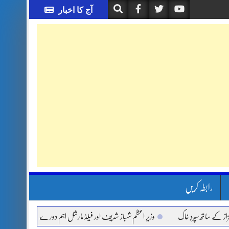
آج کا اخبار
رابطہ کریں
ساتھ سپردِ خاک
وزیر اعظم شہباز شریف اور فیلڈ مارشل اہم دورے پر سعودی عرب روانہ