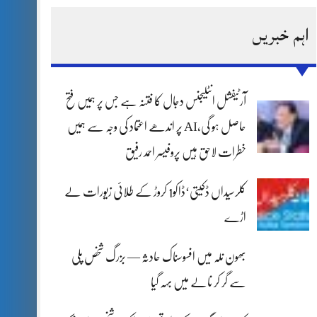
اہم خبریں
آرٹیفشل انٹلیجنس دجال کا فتنہ ہے جس پر ہمیں فتح
حاصل ہو گی،AI پر اندھے اعتماد کی وجہ سے ہمیں
خطرات لاحق ہیں پروفیسر احمد رفیق
کلرسیداں ڈکیتی‘ڈاکو1 کروڑ کے طلائی زیورات لے
اڑے
بھون نلہ میں افسوسناک حادثہ — بزرگ شخص پلی
سے گر کر نالے میں بہہ گیا