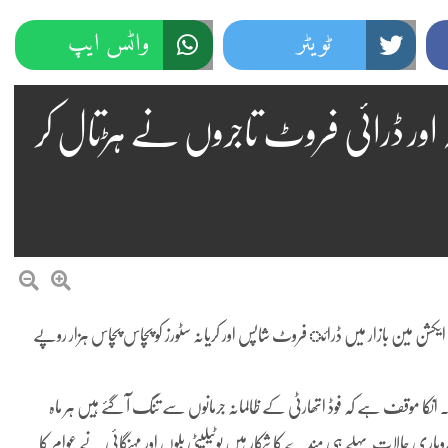
ٹویٹر
واٹس ایپ
 اور ڈرائی فروٹ تاجروں نے ہڑتال کر
ایکشن مین بازار میں ڈرائ فروٹ شاپس اور کریانہ سٹورز کو پچاس پچاس ہزار روپے
نکا موقف ہے کہ فوڈ اتھارٹی کے ظالمانہ جرمانوں سے تنگ آ گئے ہیں ہر ماہ
وباری حالات پہلے ہی مندے کا شکار ہیں یوٹیلیٹی بلوں اور مہنگائی نے عوام کا