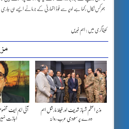
بھرکس نکال رکھا ہے اوپر سے فوڈ اتھارٹی کے جرمانے ایسے ہی جاری رہے 
کیٹاگری میں :
اہم خبریں
مزی
وزیر اعظم شہباز شریف اور فیلڈ مارشل اہم
آئی ایم ایف مخصوص
دورے پر سعودی عرب روانہ
اجازت نہیں