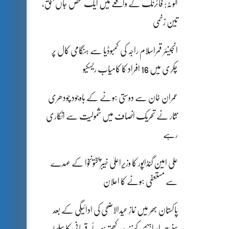
کہوٹہ: فائرنگ کے واقعے میں ایک شخص جاں بحق،
تین زخمی
انجینئر قمراسلام راجہ کی کمبوڈیا سے ہنگامی کال پر
چکری میں 16 افراد کا کامیاب ریسکیو
عمران خان سے دوستی ہونے کے باوجود چودھری
نثار نے تحریک انصاف میں شمولیت سے انکاری
رہے
علی امین گنڈاپور کا وزیراعلیٰ خیبرپختونخوا کے عہدے
سے مستعفی ہونے کا اعلان
پاکستان بھر میں نمازِ عیدالاضحی کی ادائیگی کے بعد
سنتِ ابراہیمی کو زندہ رکھتے ہوئے قربانی کا سلسلہ