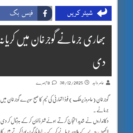
شیئر کریں
فیس بک
بھاری جرمانے گوجرخان میں کریانہ
دی
30/12/2025
عامر واجد
0 تبصرے
گوجرخان (عامروزیرملک ) فوڈ اتھارٹی کی ٹیم کا صبح سویرے گوجرخان میں 
جرمانے ۔
دکانداروں نے شدید احتجاج کرتے ہوئے شٹر ڈاؤن کر کے ہڑتال کر دی۔ ا
لاکھوں روپے کے بلاوجہ جرمانے کر کے یہ اپنا ٹارگٹ پورا کرتے ہیں کار