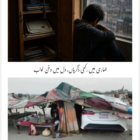
الماری میں رکھی ڈگریاں، دل میں دفن خواب