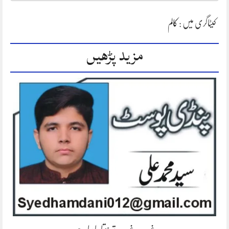
کیٹاگری میں :
کالم
مزید پڑھیں
غریب، غریب تر ہوتا جا رہا ہے