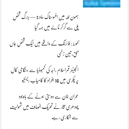
بھون نلہ میں افسوسناک حادثہ — بزرگ شخص
پلی سے گر کر نالے میں بہہ گیا
کہوٹہ: فائرنگ کے واقعے میں ایک شخص جاں
بحق، تین زخمی
انجینئر قمراسلام راجہ کی کمبوڈیا سے ہنگامی کال
پر چکری میں 16 افراد کا کامیاب ریسکیو
عمران خان سے دوستی ہونے کے باوجود
چودھری نثار نے تحریک انصاف میں شمولیت
سے انکاری رہے