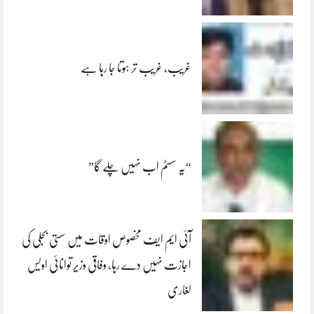
غریب، غریب تر ہوتا جا رہا ہے
“یہ سسٹم اب نہیں چلے گا”
آئی ایم ایف مخصوص اوقات میں سستی بجلی کی
اجازت نہیں دے رہا، وفاقی وزیر توانائی اویس
لغاری