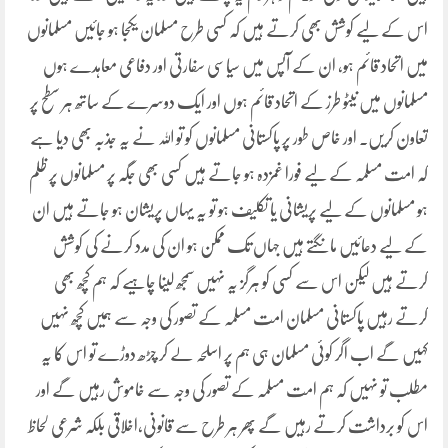
اس کے لیے کوشش بھی کرتے ہیں کہ کسی طرح مسلمان یکجا ہو جائیں مسلمانوں
میں اتحاد قائم ہو، ان کے آپس میں سیاسی سفارتی اور دفاعی معاہدے ہوں
مسلمانوں میں نیٹو طرز کے اتحاد قائم ہوں اور ایک دوسرے کے ساتھ ہر سطح پر
تعاون کریں۔ اور خاص طور پر پاکستانی مسلمانوں کو تو اللہ نے یہ جذبہ بھی دیا ہے
کہ امت مسلمہ کے لیے فورا غمزدہ ہو جاتے ہیں کسی بھی جگہ پر مسلمانوں پر ظلم
ہو مسلمانوں کے لیے پریشانی یا تکلیف ہو تو یہ یہاں پریشان ہو جاتے ہیں ان
کے لیے دعائیں مانگتے ہیں جہاں تک ممکن ہو ان کی مدد کرنے کی کوشش
کرتے ہیں لیکن اس سے کسی کو ہرگز یہ نہیں سمجھ لینا چاہیے کہ ہم کچھ بھی
کرتے رہیں پاکستانی مسلمان امت مسلمہ کے تصور کی وجہ سے ہمیں کچھ نہیں
کہیں گے اب اگر کوئی مسلمان ہی ہم پر اسلحہ لے کر چڑھ دوڑے تو اس کا یہ
مطلب تو نہیں کہ ہم امت مسلمہ کے تصور کی وجہ سے خاموش رہیں گے اور
اس کو برداشت کرتے رہیں گے پھر ہر طرح سے قانونی،اخلاقی بلکہ شرعی لحاظ