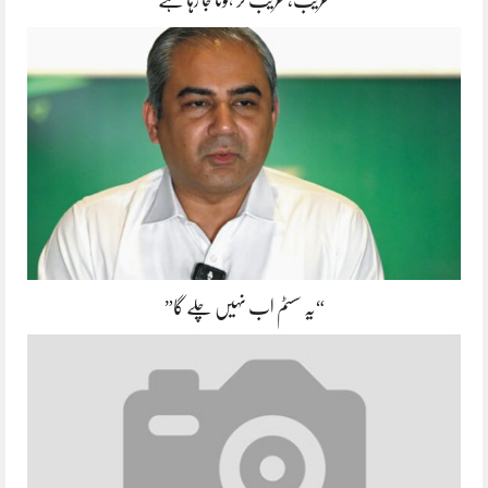
“یہ سسٹم اب نہیں چلے گا”