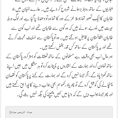
پجاریوں کے ساتھ روبط بڑھانے شروع کر دیے ہیں۔ ہمارے اذہان میں جو
طالبان کا ایک تصور تھا جو ملا عمرؒ کے دور کا تھا وہ تو دھندلا پڑ گیا ہے اور لوگ ورطہ
حیرت میں ڈوبے ہوئے ہیں کہ وہ کون سے طالبان تھے اور اب کون سے
طالبان افغانستان پر قابض ہو گئے ہیں۔ وہ تو پاکستان سے نہایت محبت کرتے
تھے اور یہ پاکستان کے ساتھ کس قدر بغض رکھتے ہیں۔
بہر حال اب بھی وقت ہے مسلمانوں کے ساتھ تعلقات کو بہتر کرو، پاکستان کے
ساتھ تعاون کرو اور بھارت کے اشاروں پر ناچنا بند کرو تو ہر مشکل میں ہمیں اپنے
ساتھ کھڑا پاؤ گے، اگر ایسا نہیں کرو گے اور بھارت کے کہنے پر پاکستان کو نقصان
پہنچانے کی کوشش کرو گے تو پھر یاد رکھو ہم بھی جواب دینے کا پورا حق رکھتے ہیں
اور پھر ایسا جواب دیں گے کہ دنیا میں کہیں چھپنے کی جگہ نہیں ملے گی۔