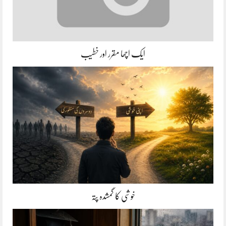
ایک اچھا مقرر اور خطیب
خوشی کا گمشدہ پتہ