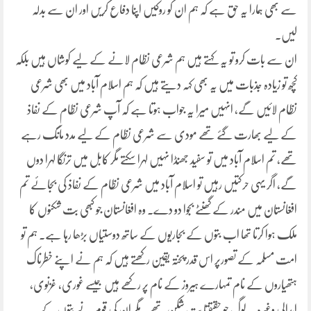
سے بھی ہمارا یہ حق ہے کہ ہم ان کو روکیں اپنا دفاع کریں اور ان سے بدلہ
لیں۔
ان سے بات کرو تو یہ کہتے ہیں ہم شرعی نظام لانے کے لیے کوشاں ہیں بلکہ
کچھ تو زیادہ جذبات میں یہ بھی کہہ دیتے ہیں کہ ہم اسلام آباد میں بھی شرعی
نظام لائیں گے، انہیں میرا یہ جواب ہوتا ہے کہ آپ شرعی نظام کے نفاذ
کے لیے بھارت گئے تھے مودی سے شرعی نظام کے لیے مدد مانگ رہے
تھے، تم اسلام آباد میں تو سفید جھنڈا نہیں لہرا سکتے مگر کابل میں ترنگا لہرا دوں
گے، اگر یہی حرکتیں رہیں تو اسلام آباد میں شرعی نظام کے نفاذ کی بجائے تم
افغانستان میں مندر کے گھنٹے بجوا دو دے۔ وہ افغانستان جو کبھی بت شکنوں کا
ملک ہوا کرتا تھا اب بتوں کے بجاریوں کے ساتھ دوستیاں بڑھا رہا ہے۔ ہم تو
امت مسلمہ کے تصورپر اس قدر پختہ یقین رکھتے ہیں کہ ہم نے اپنے خطرناک
ہتھیاروں کے نام تمہارے ہیروز کے نام پر رکھے ہیں جیسے غوری، غزنوی،
ابدالی وغیرہ یہ لوگ جو حقیقتا بت شکن تھے۔ مگر ان کی قوم نے بتوں کے