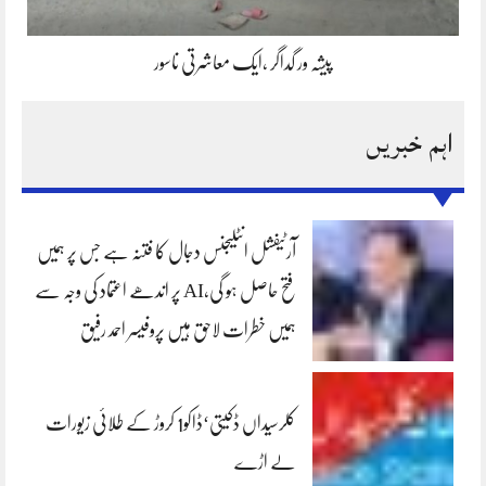
پیشہ ور گداگر ،ایک معاشرتی ناسور
اہم خبریں
آرٹیفشل انٹلیجنس دجال کا فتنہ ہے جس پر ہمیں
فتح حاصل ہو گی،AI پر اندھے اعتماد کی وجہ سے
ہمیں خطرات لاحق ہیں پروفیسر احمد رفیق
کلرسیداں ڈکیتی‘ڈاکو1 کروڑ کے طلائی زیورات
لے اڑے