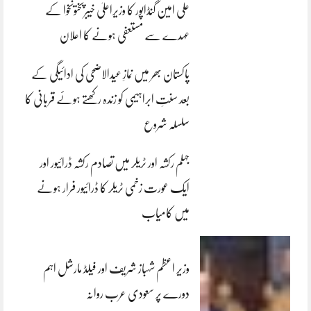
علی امین گنڈاپور کا وزیراعلیٰ خیبرپختونخوا کے
عہدے سے مستعفی ہونے کا اعلان
پاکستان بھر میں نمازِ عیدالاضحی کی ادائیگی کے
بعد سنتِ ابراہیمی کو زندہ رکھتے ہوئے قربانی کا
سلسلہ شروع
جہلم رکشہ اور ٹریلر میں تصادم رکشہ ڈرائیور اور
ایک عورت زخمی ٹریلر کا ڈرائیور فرار ہونے
میں کامیاب
وزیر اعظم شہباز شریف اور فیلڈ مارشل اہم
دورے پر سعودی عرب روانہ