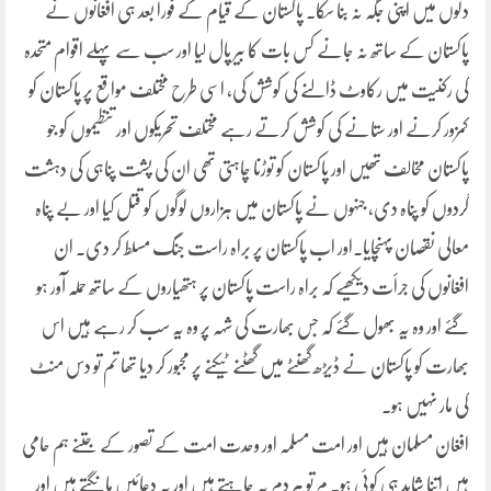
دلوں میں اپنی جگہ نہ بنا سکا۔ پاکستان کے قیام کے فورا بعد ہی افغانوں نے
پاکستان کے ساتھ نہ جانے کس بات کا بیر پال لیا اور سب سے پہلے اقوام متحدہ
کی رکنیت میں رکاوٹ ڈالنے کی کوشش کی، اسی طرح مختلف مواقع پر پاکستان کو
کمزور کرنے اور ستانے کی کوشش کرتے رہے مختلف تحریکوں اور تنظیموں کو جو
پاکستان مخالف تھیں اور پاکستان کو توڑنا چاہتی تھی ان کی پشت پناہی کی دہشت
گردوں کو پناہ دی، جنہوں نے پاکستان میں ہزاروں لوگوں کو قتل کیا اور بے پناہ
معالی نقصان پہنچایا۔اور اب پاکستان پر براہ راست جنگ مسلط کر دی۔ ان
افغانوں کی جرأت دیکھیے کہ براہ راست پاکستان پر ہتھیاروں کے ساتھ حملہ آور ہو
گئے اور وہ یہ بھول گئے کہ جس بھارت کی شہہ پر وہ یہ سب کر رہے ہیں اس
بھارت کو پاکستان نے ڈیڑھ گھنٹے میں گھٹنے ٹیکنے پر مجبور کر دیا تھا تم تو دس منٹ
کی مار نہیں ہو۔
افغان مسلمان ہیں اور امت مسلمہ اور وحدت امت کے تصور کے جتنے ہم حامی
ہیں اتنا شاید ہی کوئی ہو۔ م تو ہر دم یہ چاہتے ہیں اور یہ دعائیں مانگتے ہیں اور