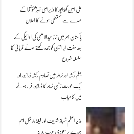
علی امین گنڈاپور کا وزیراعلیٰ خیبرپختونخوا کے
عہدے سے مستعفی ہونے کا اعلان
پاکستان بھر میں نمازِ عیدالاضحی کی ادائیگی کے
بعد سنتِ ابراہیمی کو زندہ رکھتے ہوئے قربانی کا
سلسلہ شروع
جہلم رکشہ اور ٹریلر میں تصادم رکشہ ڈرائیور اور
ایک عورت زخمی ٹریلر کا ڈرائیور فرار ہونے
میں کامیاب
وزیر اعظم شہباز شریف اور فیلڈ مارشل اہم
دورے پر سعودی عرب روانہ