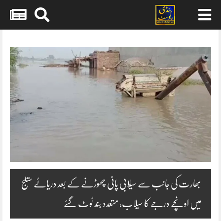
Skip
to
content
بھارت کی جانب سے سیلابی پانی چھوڑنے کے بعد دریائے ستلج
میں اونچے درجے کا سیلاب، متعدد بند ٹوٹ گئے