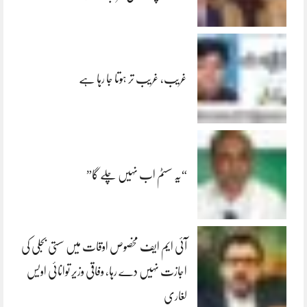
غریب، غریب تر ہوتا جا رہا ہے
“یہ سسٹم اب نہیں چلے گا”
آئی ایم ایف مخصوص اوقات میں سستی بجلی کی
اجازت نہیں دے رہا، وفاقی وزیر توانائی اویس
لغاری