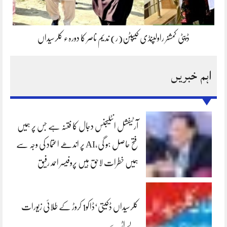
ڈپٹی کمشنر راولپنڈی کیپٹن(ر) ندیم ناصر کا دورہء کلرسیداں
اہم خبریں
آرٹیفشل انٹلیجنس دجال کا فتنہ ہے جس پر ہمیں
فتح حاصل ہو گی،AI پر اندھے اعتماد کی وجہ سے
ہمیں خطرات لاحق ہیں پروفیسر احمد رفیق
کلرسیداں ڈکیتی‘ڈاکو1 کروڑ کے طلائی زیورات
لے اڑے