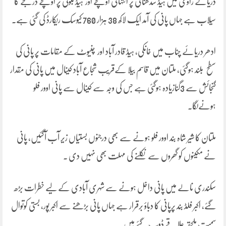
دریائے راوی میں ہیڈ سدھنائی پر انتہائی اونچے اور ہیڈ بلوکی پر اونچے درجے کا
سیلاب ہے جہاں پانی کی آمد ایک لاکھ 38 ہزار 760 کیوسک ریکارڈ کی گئی ہے۔
ادھر دریائے چناب میں خانکی، ہیڈ قادر آباد اور چنیوٹ کے مقامات پر پانی کی
سطح بلند ہوگئی، ملتان میں قاسم بیلا کےقریب شجاع آباد کینال میں پانی کی مقدار
گنجائش سے 3گنازیادہ ہوگئی ہے جس کی وجہ سے کینال سے پانی اوور فلو
ہونےلگا۔
ملتان کا شیر شاہ بند اوور فلو ہونے سے بھی درجنوں بستیاں زیر آب آگئیں، پانی
نے مکینوں کو گھروں سے نکلنے کی مہلت بھی نہیں دی ۔
سکندری نالے میں پانی داخل ہونے سے شہری آبادی کے لیے خطرات بڑھ
گئے، اکبر فلڈ بند پرپانی کا دباؤ برقرار ہے جہاں پانی بڑھنے سے اکبر پور، بستی کوتوال
سمیت ملحقہ علاقے ڈوب گئے ہیں۔