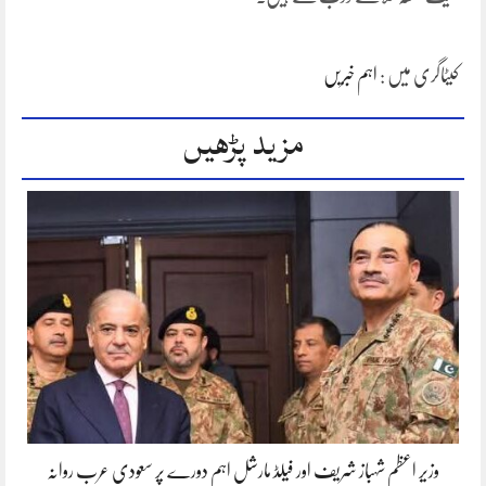
کیٹاگری میں :
اہم خبریں
مزید پڑھیں
وزیر اعظم شہباز شریف اور فیلڈ مارشل اہم دورے پر سعودی عرب روانہ