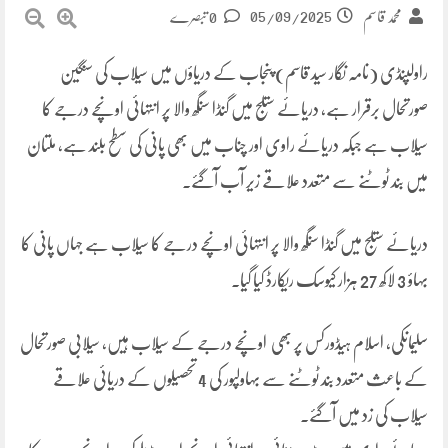
05/09/2025
محمد قاسم
0 تبصرے
راولپنڈی (نامہ نگار سید قاسم) پنجاب کے دریاؤں میں سیلاب کی سنگین
صورتحال برقرار ہے، دریائے ستلج میں گنڈا سنگھ والا پر انتہائی اونچے درجے کا
سیلاب ہے جبکہ دریائے راوی اور چناب میں بھی پانی کی سطح بلند ہے، ملتان
میں بند ٹوٹنے سے متعدد علاقے زیر آب آگئے۔
دریائے ستلج میں گنڈا سنگھ والا پر انتہائی اونچے درجے کا سیلاب ہے جہاں پانی کا
بہاؤ 3 لاکھ 27 ہزار کیوسک ریکارڈ کیا گیا۔
سلیمانکی، اسلام ہیڈورکس پر بھی اونچے درجے کے سیلاب ہیں، سیلابی صورتحال
کے باعث متعدد بند ٹوٹنے سے بہاولپور کی 4 تحصیلوں کے دریائی علاقے
سیلاب کی زد میں آگئے.