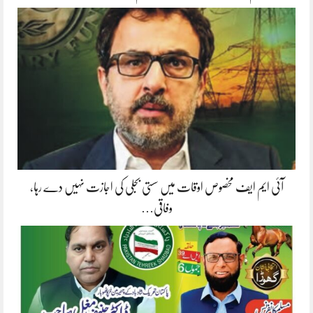
آئی ایم ایف مخصوص اوقات میں سستی بجلی کی اجازت نہیں دے رہا،
وفاقی…