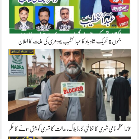
جموں 6 تحریک شاد باد کا عبدالخطیب چودھری کی حمایت کا اعلان
قائداعظم نامی شہری کا شناختی کارڈ بلاک،عدالت کا شہری کو پیش ہونے کا حکم