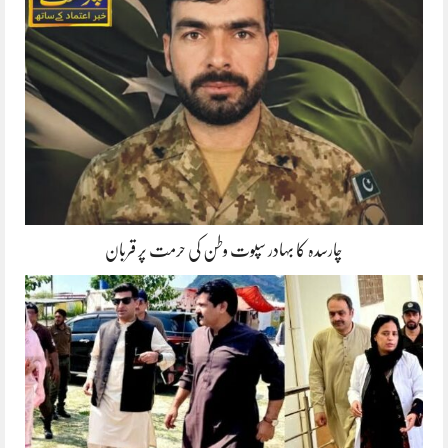
چارسدہ کا بہادر سپوت وطن کی حرمت پر قربان