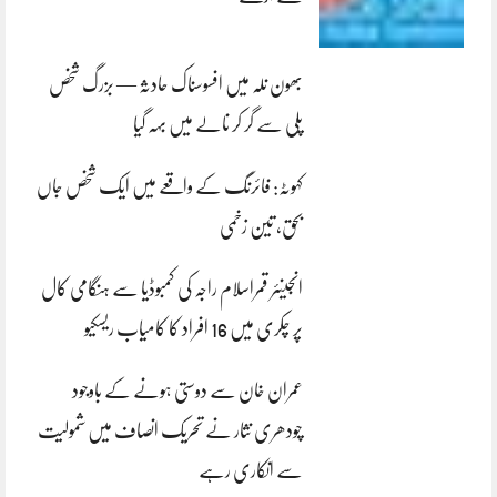
بھون نلہ میں افسوسناک حادثہ — بزرگ شخص
پلی سے گر کر نالے میں بہہ گیا
کہوٹہ: فائرنگ کے واقعے میں ایک شخص جاں
بحق، تین زخمی
انجینئر قمراسلام راجہ کی کمبوڈیا سے ہنگامی کال
پر چکری میں 16 افراد کا کامیاب ریسکیو
عمران خان سے دوستی ہونے کے باوجود
چودھری نثار نے تحریک انصاف میں شمولیت
سے انکاری رہے