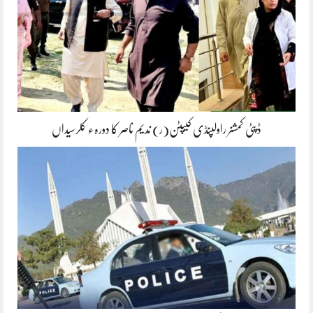
ڈپٹی کمشنر راولپنڈی کیپٹن(ر) ندیم ناصر کا دورہء کلرسیداں