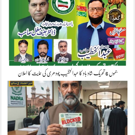
جموں 6 تحریک شاد باد کا عبدالخطیب چودھری کی حمایت کا اعلان