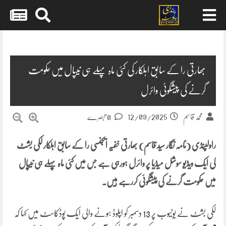
Skip
to
content
بھارتی را کے سابق اہلکار کی کئی ماہ پہلے ہی نیپال میں حکومت
گرنے کی پیشگوئی وائرل
12/09/2025
محمد قاسم
0 تبصرے
راولپنڈی (نامہ نگار سید قاسم) بھارتی خفیہ ایجنسی را کے سابق اہلکار لکی بِشٹ
کی ایک ویڈیو سوشل میڈیا پر وائرل ہورہی ہے جس میں کئی ماہ پہلے ہی نیپال
میں حکومت گرنے کی پیشگوئی کررہے ہیں۔
لکی بِشٹ نے یوٹیوب پر 13 دسمبر کو اپلوڈ ہونے والی ایک پوڈکاسٹ میں کہا کہ