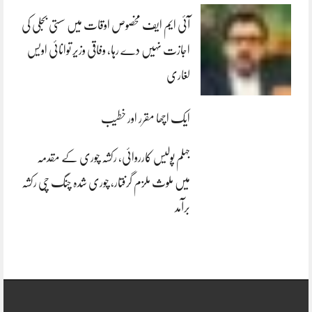
آئی ایم ایف مخصوص اوقات میں سستی بجلی کی
اجازت نہیں دے رہا، وفاقی وزیر توانائی اویس
لغاری
ایک اچھا مقرر اور خطیب
جہلم پولیس کارروائی، رکشہ چوری کے مقدمہ
میں ملوث ملزم گرفتار، چوری شدہ چنگ چی رکشہ
برآمد