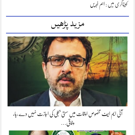
کیٹاگری میں :
اہم خبریں
مزید پڑھیں
آئی ایم ایف مخصوص اوقات میں سستی بجلی کی اجازت نہیں دے رہا،
وفاقی…