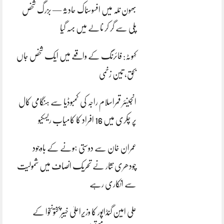
بھون نلہ میں افسوسناک حادثہ — بزرگ شخص
پلی سے گر کر نالے میں بہہ گیا
کہوٹہ: فائرنگ کے واقعے میں ایک شخص جاں
بحق، تین زخمی
انجینئر قمراسلام راجہ کی کمبوڈیا سے ہنگامی کال
پر چکری میں 16 افراد کا کامیاب ریسکیو
عمران خان سے دوستی ہونے کے باوجود
چودھری نثار نے تحریک انصاف میں شمولیت
سے انکاری رہے
علی امین گنڈاپور کا وزیراعلیٰ خیبرپختونخوا کے