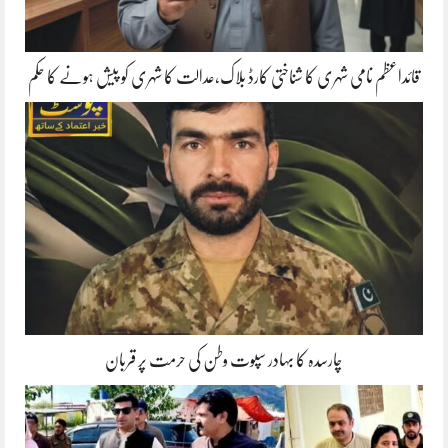
قائداعظم نامی شہری کا شناختی کارڈ بلاک،عدالت کا شہری کو پیش ہونے کا حکم
چارسدہ کا بہادر سپوت وطن کی حرمت پر قربان