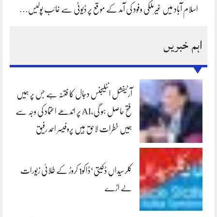
اسلام آباد میں غیرملکی وفود کی آمد کے موقع پر ڈیوٹی سے غائب پولیس…
اہم خبریں
آرٹیفشل انٹلیجنس دجال کا فتنہ ہے جس پر ہمیں
فتح حاصل ہو گی،AI پر اندھے اعتماد کی وجہ سے
ہمیں خطرات لاحق ہیں پروفیسر احمد رفیق
کلرسیداں ڈکیتی‘ڈاکو1 کروڑ کے طلائی زیورات
لے اڑے