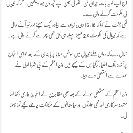
آج آپ کو یہ بات حیران کن لگے گی لیکن آپ کچھ دن بعد دیکھیں گے کہ نیپال
کی حکومت گرنے والی ہے۔
لکی بِشٹ نے کہا کہ 10، 15 دن یا زیادہ سے زیادہ ایک مہینے بعد خبر آنے والی
ہے کہ نیپال کی حکومت جو 2 مہینے پہلے ہی بنی تھی پھر سے گرنے والی ہے۔
خیال رہےکہ رواں ہفتے نیپال میں سوشل میڈیا پر پابندی کے بعد عوامی احتجاج
پر تشدد رنگ اختیار کرگیا جس کے نتیجے میں وزیر اعظم کے پی شرما اولی نے
عہدے سے استعفیٰ دے دیا۔
وزیر اعظم کے مستعفی ہونے کے بعد بھی مظاہرین نے احتجاج جاری رکھا اور
متعدد سرکاری اور نجی عمارتوں اور سیاستدانوں کے مکانات پر حملے کیے توڑ پھوڑ
کی۔