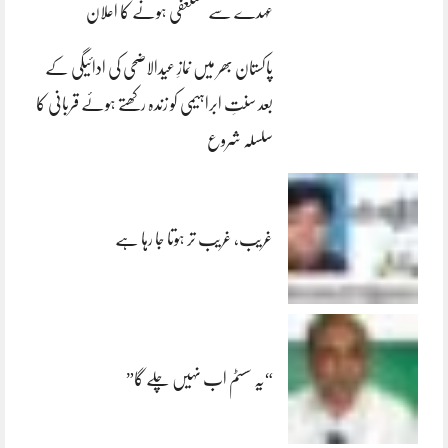
عہدے سے مستعفی ہونے کا اعلان
پاکستان بھر میں نمازِ عیدالاضحی کی ادائیگی کے
بعد سنتِ ابراہیمی کو زندہ رکھتے ہوئے قربانی کا
سلسلہ شروع
غریب، غریب تر ہوتا جا رہا ہے
“یہ سسٹم اب نہیں چلے گا”