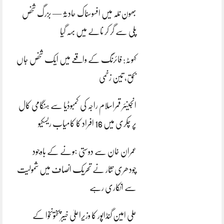
بھون نلہ میں افسوسناک حادثہ — بزرگ شخص
پلی سے گر کر نالے میں بہہ گیا
کہوٹہ: فائرنگ کے واقعے میں ایک شخص جاں
بحق، تین زخمی
انجینئر قمراسلام راجہ کی کمبوڈیا سے ہنگامی کال
پر چکری میں 16 افراد کا کامیاب ریسکیو
عمران خان سے دوستی ہونے کے باوجود
چودھری نثار نے تحریک انصاف میں شمولیت
سے انکاری رہے
علی امین گنڈاپور کا وزیراعلیٰ خیبرپختونخوا کے