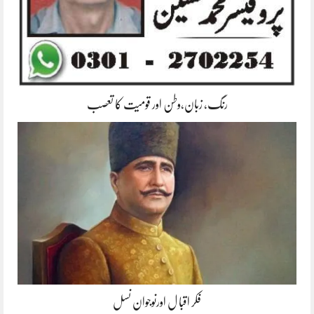
رنگ، زبان،وطن اور قومیت کا تعصب
فکر اقبا ل اورنوجوان نسل