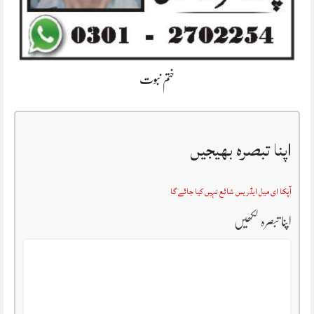
ختم نبوت
اپنا تبصرہ بھیجیں
آپکا ای میل ایڈریس شائع نہیں کیا جائے گا
اپنا تبصرہ لکھیں