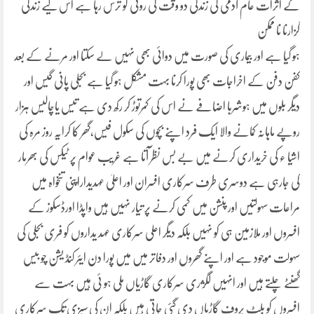
کے اثرات عام آدمی کی زندگی دو وقت کی روٹی کو ترس رہا ہے اس لیے زندگی
گزارنا نا ممکن
ہو گیا ہے اور بیماری کی صورت میں دوائی بھی نہیں لے سکتا اور مرنے کے بعد
کفن دفن کے اخراجات بھی پورا کرنا بہت مشکل ہو گیا ہے بجلی پانی گیس اور
دیگر بلوں میں ہوشربا اضافے نے اس کی کمرتوڑ کر رکھ دی ہے تیس یاچالیس ہزار
روپے ماہانہ کمانے والا ایک فرد اپنے بچوں کی سکول فیس،گھر کا کرایہ روز مرہ کی
اشیا ء کی خریداری کرنے میں بے بس نظر آتا ہے غریب عوام پر ٹیکس کی بھرمار
کی جارہی ہے دوسری طرف سرکاری افسران اور اعلیٰ عہدیداراپنی تنخواہ میں
مراعات سہولتیں اور پنشن میں کمی کرنے پر تیار نہیں ہیں واپڈا اورڈسکوز کے
افسروں اور ملازمین ہی کو نہیں بلکہ دیگر اعلی سرکاری عہد یداروں کو فری بجلی کی
سہولت موجود ہے اور اپنے گھروں اور دفاتر میں میں پورا دن ایئر کنڈ یشن چو بیس
گھنٹے چلتے ہیں اور انہیں لگژری سرکاری گاڑیاں ملی ہو ئی ہیں بہت سے
افسروں کو بلٹ پروف گاڑیاں دی گئی جاتی ہیں بلکہ ان کی سبزی تک سرکاری