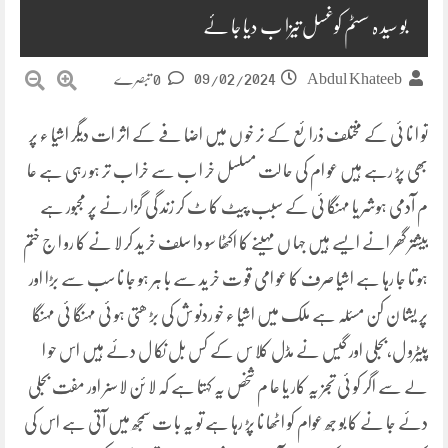
بو سید ہ سسٹم کوغسل تیزا ب دیا جا ئے
09/02/2024
Abdul Khateeb
0 تبصرے
تو ا نا ئی کے مختلف ذرا ئع کے نر خو ں میں اضا فے کے اثر ات دیگر اشیا ء پر
بھی پڑ رہے ہیں عو ام کی حا لت مسلسل خر ا ب سے خرا ب تر ہو رہی ہے عا
م آدمی ہوشر یا مہنگا ئی کے سبب پیٹ کا ٹ کر زند گی گزا رنے پر مجبور ہے
بیشتر گھر انے ایسے ہیں جہا ں مہینے کا اکٹھا سو دا سلف خر ید کر لا نے کا رو ا ج ختم
ہو تا جا رہا ہے اشیا صرف کا عو امی قو ت خر ید سے با ہر ہو جا نا سب سے بڑا اور
پر یشا ن کن مسئلہ ہے ملک میں اشیا ء خو ردنو ش کی بڑ ھتی ہو ئی مہنگا ئی مہنگا
پیٹرو ل،بجلی اور گیس نے مڈل کلا س کے کس بل نکا ل دئے ہیں اس حو ا
لے سے اگر کو ئی تجز یہ کار یا عا م شخص یہ کہتا ہے کہ لا ئن لا سنر اور مفت بجلی
دئے جا نے کا بو جھ عوام کو اٹھا نا پڑ رہا ہے تو یہ با ت سمجھ میں آتی ہے اس کی