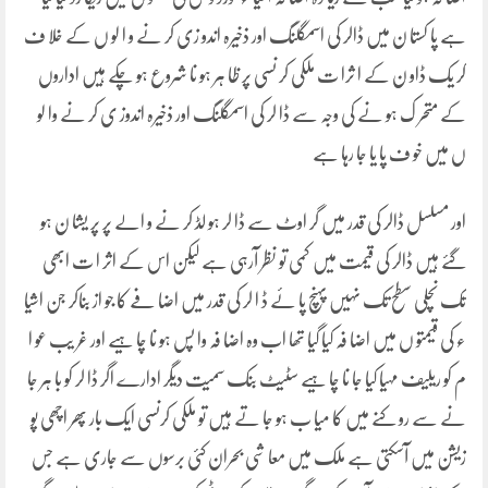
ہے پا کستا ن میں ڈالر کی اسمگلنگ اور ذخیرہ اندو زی کر نے و ا لو ں کے خلا ف
کر یک ڈاو ن کے ا ثرا ت ملکی کر نسی پر ظا ہر ہو نا شروع ہو چکے ہیں اداروں
کے متحر ک ہو نے کی وجہ سے ڈا لر کی اسمگلنگ اور ذخیرہ اندوز ی کر نے وا لو
ں میں خو ف پا یا جا رہا ہے
اور مسلسل ڈالر کی قدر میں گر اوٹ سے ڈا لر ہو لڈ کر نے و الے پر پر یشا ن ہو
گئے ہیں ڈالر کی قیمت میں کمی تو نظر آرہی ہے لیکن اس کے اثر ا ت ابھی
تک نچلی سطح تک نہیں پہنچ پا ئے ڈ ا لر کی قدر میں اضا فے کا جو از بناکر جن اشیا
ء کی قیمتو ں میں اضا فہ کیا گیا تھا اب وہ اضا فہ وا پس ہو نا چا ہیے اور غر یب عو ا
م کو ریلیف مہیا کیا جا نا چا ہیے سٹیٹ بنک سمیت دیگر ادارے اگر ڈا لر کو با ہر جا
نے سے رو کنے میں کا میا ب ہو جا تے ہیں تو ملکی کرنسی ایک بار پھر اچھی پو
زیشن میں آسکتی ہے ملک میں معا شی بحران کئی برسوں سے جاری ہے جس