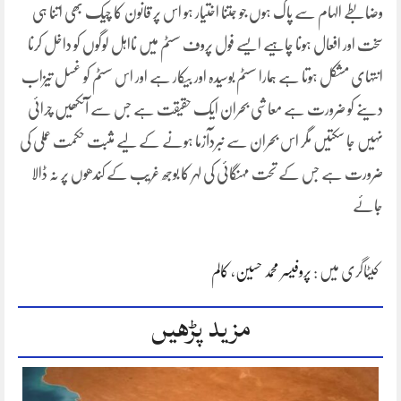
وضابطے الہام سے پاک ہوں جو جتنا اختیار ہو اس پر قانون کا چیک بھی اتنا ہی
سخت اور افعال ہونا چاہیے ایسے فول پروف سسٹم میں نااہل لوگوں کو داخل کرنا
انتہای مشکل ہوتا ہے ہمارا سسٹم بوسیدہ اور بیکار ہے اور اس سسٹم کو غسل تیزاب
دینے کو ضرورت ہے معاشی بحران ایک حقیقت ہے جس سے آنکھیں چرائی
نہیں جا سکتیں مگر اس بحران سے نبردآزما ہونے کے لیے مثبت حکمت عملی کی
ضرورت ہے جس کے تحت مہنگائی کی لہر کا بوجھ غریب کے کندھوں پر نہ ڈالا
جائے
کیٹاگری میں :
پروفیسر محمد حسین
،
کالم
مزید پڑھیں