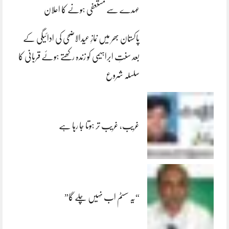
عہدے سے مستعفی ہونے کا اعلان
پاکستان بھر میں نمازِ عیدالاضحی کی ادائیگی کے
بعد سنتِ ابراہیمی کو زندہ رکھتے ہوئے قربانی کا
سلسلہ شروع
غریب، غریب تر ہوتا جا رہا ہے
“یہ سسٹم اب نہیں چلے گا”