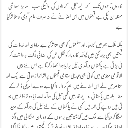
کا روں تا جرو ں تک کے لیے بجلی کے بلو ں کی ادائیگی سب سے بڑ ا معا شی
مسئلہ بن چکی ہے قیمتو ں میں اس اضا فے نے نہ صر ف عا م آدمی کو متا ثر کیا
ہے
بلکہ ملک بھر میں کاروبار اور صنعتو ں کو بھی متا ثر کیا ہے ساما ن اور خدما ت کی
قیمتیں بھی بڑھ گئی ہیں کیو نکہ کارو با ر کو نقل حمل کی اضا فی لاگت بر دا شت کر
نی پڑ تی ہے پاکستا ن درآمد ی تیل پر زیا دہ انحصا ر کر تا ہے اس لئے بین
الاقوامی منڈی میں کو ئی بھی تبد یلی مقا می قیمتوں پر اثر اندا ز ہو تی ہے ایک اور
عنا صر جس نے اس اضا فے میں اہم کر دار ادا کیا ہے وہ ہے امریکی ڈا لر کے
مقا بلے میں پاکستا نی رو پے قدرمیں کمی تیل کی درآمد ات زیا دہ تر ڈا لر میں ہو
تی ہیں رو پے کی قدر میں کمی نے پا کستا ن کے لئے تیل کی در آمد کے مز ید
مہنگا کر دیا گیا ہے ملک میں گذشتہ تین بر سو ں کے دو را ن مہنگا ئی میں دگنا
اضا فہ ہو گیا سب سے زیا دہ اضا فہ اشیا ء خوردنو ش کی قیمتو ں میں ریکا رڈ کیا گیا