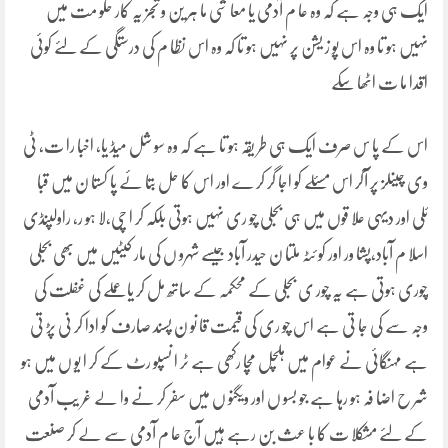
ایک ہی وجہ ہے کہ وہ عا م آدمی یا معا شی ما ہر ین و تجز یہ کار حکو مت میں
نہیں ہو تا وہ اس پو ز یشن پر نہیں ہو تا کہ وہ اس نظا م کی درستگی کے لئے کوئی
اقدا ما ت اٹھا سکے
اس کے پا س صرف ایک ہی طر یقہ ہو تا ہے کہ وہ سو شل میڈ یا، اخبا را ت، ٹی
وی چینلز پر آکر اس مسئلے کو اجا گر کر ے اور اس کا حل بتا ئے پا کستا ن میں قبا
ئلی اور دیہی علا قوں میں ہی بجلی چو ری نہیں ہوتی بلکہ کر ا چی،لا ہو ر، راولپنڈی
اسلا م آباد،پشا ور اور کو ئٹہ ملتا ن حیدر آباد جیسے شہرو ں کی مار کیٹیں میں بھی بجلی
چوری ہوتی ہے یہ چور ی بجلی کے محکمہ کے ساتھ مل کر یا عملے کی غفلت کی
وجہ سے کی جا تی ہے اس چو ری کی قیمت قا نو ن پسند صارف کو ادا کر نی پڑ تی
ہے مہنگائی نے عوام میں ہلچل مچا رکھی ہے ٹر ا نسپو رٹ کے کر ا یو ں میں ہو
شر ح اضا فہ ہو رہا ہے جو بسو ں اور ویگنو ں میں سفر کر نے وا لے غر یب آدمی
کے لئے مشکلا ت کا با عث بن رہے ہیں آج عا م آدمی سے لے کر صنعت