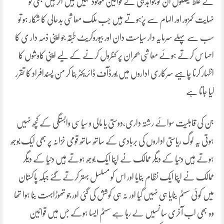
کے غلط فیصلوں ان کو جوابدہی کے قوانین موجود نہیں ہیں اگر ہیں بھی تو
نہایت کمزور اور الہام سے پرُہوتے ہیں جب ملک معاشی بدحالی کا شکار ہو تو
سب سے پہلے سرمایہ دار سیاست دان اور بیوروکریٹ طبقہ جو اپنی ذمہ دار ی کا
احسا س کرتے ہوئے معاشی بحران پر کنٹرول کرنے کے لیے اپنی کاوشوں کا
اظہار کرنا چاہیے سرکاری اداروں میں بورڈآف ڈائریکٹر بنا کر من پسندافراد کا تقرر
کیا جاتا ہے
جن کی قابلیت سوائے رشتہ داری،دوستی یا مالی و سیاسی وابستگی کے کچھ نہیں
ہوتی یہ لوگ ریاستی اداروں کی بربادی کے ساتھ ساتھ قومی خزانہ پر بھی ایک بوجھ
ہوتے ہیں دنیا کے دیگر ممالک نے اپنا ایک بوجھ ہوتے ہیں دنیا کے دیگر
ممالک نے اپنا ایک نظام بنایا اور اس کو مسلسل بہتر کرتے گئے جبکہ پاکستان
میں کوئی سسٹم بنایا ہی نہیں گیا اور نہ ہی کوشش کی گئی اور جو تھوڑابہت بنا ہوا تھا
وہ بھی اب آخری سا نسیں لے رہا ہے سسٹم ایسا ہوکے جس میں قوانین