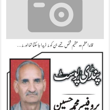
قائداعظم وہ عظیم شخص تھے جن کو نہ خریدا جا سکتا تھا اور نہ…