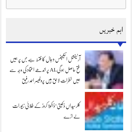
اہم خبریں
آرٹیفشل انٹلیجنس دجال کا فتنہ ہے جس پر ہمیں
فتح حاصل ہو گی،AI پر اندھے اعتماد کی وجہ سے
ہمیں خطرات لاحق ہیں پروفیسر احمد رفیق
کلرسیداں ڈکیتی‘ڈاکو1 کروڑ کے طلائی زیورات
لے اڑے