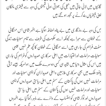
گاڑیوں میں لائی جاتی ہیں بجلی کی بھڑتی ہوئی قیمتوں کی وجہ سے فیکٹری مالکان
اپنی فیکٹریاں بندکرنے پر مجبور ہو گئے ہیں
جس کی وجہ بے روزگاری میں بے پناہ اضافہ ہوگیا ہے افسر شاہی اس مہنگائی
کے طوفان سے مبرا ہے کیونکہ اسے حکومت کی طرف سے تمام سہولیات زندگی
مفت فراہم کی جا رہی ہیں اسے مہنگائی کے طوفان کا کچھ علم نہیں جیسی
سہولیات مراعات اوراختیارات میں اعلیٰ سرکاری عہدیداروں کو فراہم کی جا رہی
ہیں اس کی مثال دنیا میں شاید ہی کسی دوسرے ملک میں ہو امریکہ جیسے ترقی
یافتہ ملک میں بھی سرکاری ملازمین و اعلیٰ عہدیداران کو ایسی سہولیات اور
مراعات نہیں ہوں گی پاکستان کے سسٹم میں اعلیٰ ریاستی عہدیداروں کو ایسی
سہولیات اورمراعات نہیں ہوں گی پاکستان کے سسٹم میں اعلیٰ ریا ستی
عہدیداروں اور نوکر شاہی کو احتساب کے دائرے سے ماہر رکھا گیا ہے افسروں