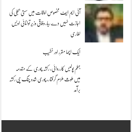
آئی ایم ایف مخصوص اوقات میں سستی بجلی کی
اجازت نہیں دے رہا، وفاقی وزیر توانائی اویس
لغاری
ایک اچھا مقرر اور خطیب
جہلم پولیس کارروائی، رکشہ چوری کے مقدمہ
میں ملوث ملزم گرفتار، چوری شدہ چنگ چی رکشہ
برآمد