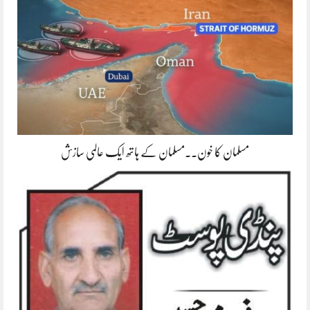
مسلمان کا خون۔۔مسلمان کے ہاتھ ایک عالمی سازش