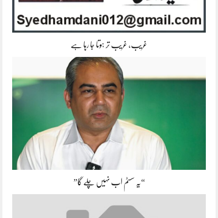
غریب، غریب تر ہوتا جا رہا ہے
“یہ سسٹم اب نہیں چلے گا”