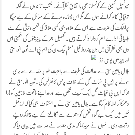
میونسپل کمیٹی کے کونسلرز بھی با اتفاق نظرآئے۔ منتخب نمائندوں نے گوکہ
ترقیاتی کام کرائے ہوں گے مگر اس پسماندہ علاقے کے مسائل کے لیے میگا
پراجیکٹ کی ضرورت ہے اس کے علاوہ بھی کسی علاقہ کی تعمیر و ترقی کے لیے
بلدیاتی ادارے اہم کردار ادا کرتے ہیں۔ تحصیل بھر کے چیئرمینوں کی یکجہتی اس
دن بھی نظر آئی جس دن چند روز قبل مسلم لیگ ن کی ایم پی اے ثوبیہ انور ستی
اور چیئرمین
یوسی نرڑ
بلا ل یامین ستی نے عدالت کی طرف سے باعزت طور پر مقدمے سے بری
ہونے پر ایس پی غیاث گل کے خلاف پریس کانفرنس کی ۔ثوبیہ انو ر ستی نے
کہا کہ ایس پی غیاث گل ایک کرپٹ شخص ہے اور وہ اپنے ماتحت ملازمین کو ڈرا
دھمکا کر غلط کام کرتا ہے۔بلال یامین ستی نے یہ انکشاف بھی کیا کہ نرڑ قتل
کیس میں ایک بے گناہ شخص کو مقدمے سے نکالنے کے لیے 5لاکھ روپے
رشوت دی۔ انہوں نے مزید کہا کہ مدعی مقدمہ نے عدالت میں بیان دیا کہ