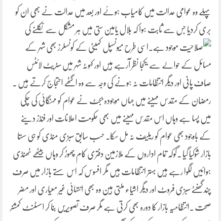
پہلے وہ عوامی عدالت میں کامیاب ہوئے اور بعد میں عدالت نے بھی ان کو
بری کردیا جس سے ثابت ہوا کہ بلال یامین ستی میں ہر مشکل سے نکلنے کی
صلاحیت موجود ہے۔اسی طرح میونسپل کمیٹی کے کونسلرز بھی شہر کے
مسائل کے حوالے سے یکجا نظر آرہے ہیں اور کہوٹہ شہر میں سٹریٹ لائٹس
صاف پانی اور دیگر انتظامات نہ ہونے کی وجہ سے وہ اگٹھے احتجاج کرتے ہیں ۔
رمضان کے مقدس مہینے میں جہاں موجودہ بجٹ نے عوام کو مہنگائی کی چکی
میں پسا ہے وہاں اس مقدس مہینے میں بھی حکومت اعلانات اور فنڈز دینے
کے باوجود بھی عوام کو ریلیف نہ مل سکا۔ حسب سابق سبزی منڈی کو ہی سستا
بازار شوکیا گیا ۔گوکہ تمام اداروں کے ملازمین دفتری کام چھوڑ کر وہاں بیٹھے ٹھنڈی
ہوائیں لگوا رہے ہیں بہتر انتظامات ہیں مگر افسوس کہ اس سستے بازار میں صرف
چند گھنٹے سبزی فروٹ اور دیگر اشیاء ملتی ہین وہ بھی انتہائی غیر معیاری اور مضر
صحت ۔انتظامیہ بازار کا دورہ بھی کرتی ہے مگر صرف تصویریں بنا کر اسسٹنٹ کمشنر