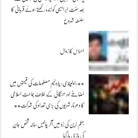
بعد سنتِ ابراہیمی کو زندہ رکھتے ہوئے قربانی کا
سلسلہ شروع
احساس کا زوال
**راولپنڈی: پٹرولیم مصنوعات کی قیمتوں میں
اضافے اور مہنگائی کے خلاف جماعت اسلامی
کا دھرنا، شہریوں کی بڑی تعداد کی شرکت**
جہلم ٹرین کی زد میں آکر چالیس سالہ شخص جان
کی بازی ہارگیا