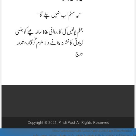
“یہ سسٹم اب نہیں چلے گا”
جہلم پولیس کی کارروائی،10 سالہ بچے کو جنسی
زیادتی کا نشانہ بنانے والا ملزم گرفتار،مقدمہ
درج
Copyright © 2021, Pindi Post All Rights Reserved.
// Show Author Image with Author Name in UrduPaper Theme function
urdu_paper_author_image_with_name($content) { if (is_single()) { $author_id =