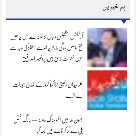
اہم خبریں
آرٹیفشل انٹلیجنس دجال کا فتنہ ہے جس پر ہمیں
فتح حاصل ہو گی،AI پر اندھے اعتماد کی وجہ سے
ہمیں خطرات لاحق ہیں پروفیسر احمد رفیق
کلرسیداں ڈکیتی‘ڈاکو1 کروڑ کے طلائی زیورات
لے اڑے
بھون نلہ میں افسوسناک حادثہ — بزرگ شخص
پلی سے گر کر نالے میں بہہ گیا