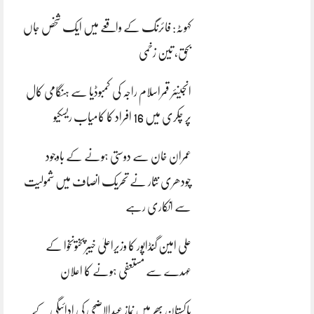
کہوٹہ: فائرنگ کے واقعے میں ایک شخص جاں
بحق، تین زخمی
انجینئر قمراسلام راجہ کی کمبوڈیا سے ہنگامی کال
پر چکری میں 16 افراد کا کامیاب ریسکیو
عمران خان سے دوستی ہونے کے باوجود
چودھری نثار نے تحریک انصاف میں شمولیت
سے انکاری رہے
علی امین گنڈاپور کا وزیراعلیٰ خیبرپختونخوا کے
عہدے سے مستعفی ہونے کا اعلان
پاکستان بھر میں نمازِ عیدالاضحی کی ادائیگی کے