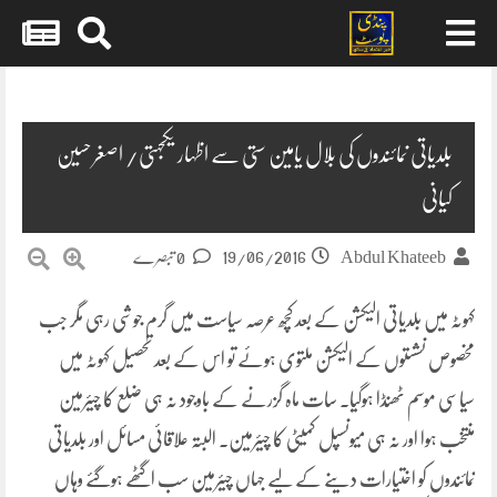
Skip
to
content
بلدیاتی نمائندوں کی بلال یامین ستی سے اظہار یکجہتی/ اصغر حسین
کیانی
19/06/2016
Abdul Khateeb
0 تبصرے
کہوٹہ میں بلدیاتی الیکشن کے بعد کچھ عرصہ سیاست میں گرم جوشی رہی مگر جب
مخصوص نشستوں کے الیکشن ملتوی ہوئے تو اس کے بعد تحصیل کہوٹہ میں
سیاسی موسم ٹھنڈا ہوگیا۔ سات ماہ گزرنے کے باوجود نہ ہی ضلع کا چیئرمین
منتخب ہوا اور نہ ہی میونسپل کمیٹی
کا چیئرمین۔ البتہ علاقائی مسائل اور بلدیاتی
نمائندوں کو اختیارات دینے کے لیے جہاں چیئرمین سب اگٹھے ہوگئے وہاں