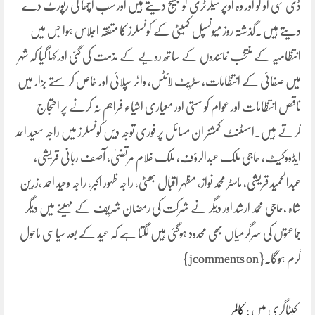
ڈی سی او کو اور وہ اوپر سیکرٹری کو بھیج دیتے ہیں اور سب اچھا کی رپورٹ دے
دیتے ہیں ۔گذشتہ روز میونسپل کمیٹی کے کونسلرز کا متفقہ اجلاس ہوا جس میں
انتظامیہ کے منتخب نمائندوں کے ساتھ رویے کے مذمت کی گئی اور کہا گیا کہ شہر
میں صفائی کے انتظامات، سٹریٹ لائٹس، واٹر سپلائی اور خاص کر سستے بزار میں
ناقص انتظامات اور عوام کو سستی اور معیاری اشیاء فراہم نہ کرنے پر احتجاج
کرتے ہیں۔اسسٹنٹ کمشنر ان مسائل پر فوری توجہ دیں کونسلرز میں راجہ سعید احمد
ایڈووکیٹ، حاجی ملک عبدالرؤف، ملک غلام مرتضیٰ، آصف ربانی قریشی،
عبدالحمید قریشی، ماسٹر محمد نواز، مظہر اقبال بھٹی، راجہ ظہور اکبر، راجہ وحید احمد ،زرین
شاہ ،حاجی محمد ارشد اور دیگر نے شرکت کی رمضان شریف کے مہینے میں دیگر
جماعتوں کی سرگرمیاں بھی محدود ہوگئی ہیں لگتا ہے کہ عید کے بعد سیاسی ماحول
گرم ہوگا۔{jcomments on}
کیٹاگری میں :
کالم