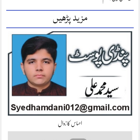
مزید پڑھیں
احساس کا زوال