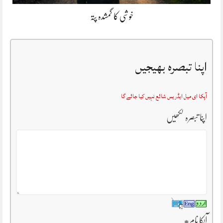
خوشی کا گمشدہ پتہ
اپنا تبصرہ بھیجیں
آپکا ای میل ایڈریس شائع نہیں کیا جائے گا
اپنا تبصرہ لکھیں
آپکا نام
*