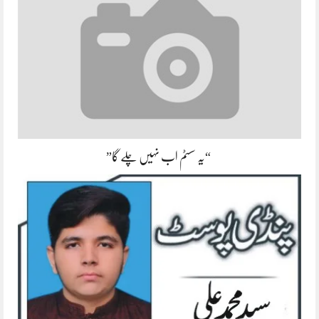
“یہ سسٹم اب نہیں چلے گا”