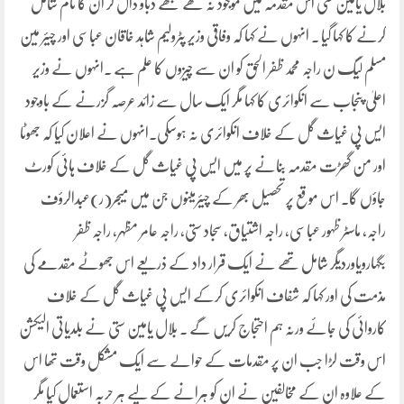
بلال یامین ستی اس مقدمہ میں موجود نہ تھے مجھے دباؤ ڈال کر ان کا نام شامل
کرنے کا کہا گیا ۔ انہوں نے کہا کہ وفاقی وزیر پٹرولیم شاہد خاقان عباسی اور چیئر مین
مسلم لیگ ن راجہ محمد ظفر الحق کو ان سے چیزوں کا علم ہے ۔انہوں نے وزیر
اعلیٰ پنجاب سے انکوائری کا کہا مگر ایک سال سے زائد عرصہ گزرنے کے باوجود
ایس پی غیاث گل کے خلاف انکوائری نہ ہوسکی۔انہوں نے اعلان کیا کہ جھوٹا
اور من گھڑت مقدمہ بنانے پر میں ایس پی غیاث گل کے خلاف ہائی کورٹ
جاؤں گا۔ اس موقع پر تحصیل بھر کے چیئرمینوں جن میں میجر(ر)عبدالرؤف
راجہ، ماسٹر ظہور عباسی، راجہ اشتیاق، سجاد ستی، راجہ عامر مظہر، راجہ ظفر
بگہارویاوردیگر شامل تھے نے ایک قرار داد کے ذریعے اس جھوٹے مقدمے کی
مذمت کی اور کہا کہ شفاف انکوائری کرکے ایس پی غیاث گل کے خلاف
کاروائی کی جائے ورنہ ہم احتجاج کریں گے ۔ بلال یامین ستی نے بلدیاتی الیکشن
اس وقت لڑا جب ان پر مقدمات کے حوالے سے ایک مشکل وقت تھا اس
کے علاوہ ان کے مخالفین نے ان کو ہرانے کے لیے ہر حربہ استعمال کیا مگر