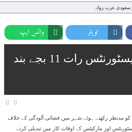
ر سعودی عرب روانہ
نہیں دے رہا، وفاقی وزیر توانائی اویس لغاری
جموں 6 تحریک شاد باد کا عبدالخطیب چودھری کی حمایت کا اعلان
 شہری کو پیش ہونے کا حکم
چارسدہ کا بہادر سپوت وطن کی 
ٹویٹر
واٹس ایپ
رسیداں
خلاف سخت ایکشن، 2 اے ایس آئی سمیت 12 اہلکاروں کو نوکری سے فارغ کردیا گیا۔
ر انداز متاثرین
اسسٹنٹ کمشنر کلرسیداں سیدہ زینب حسین
بغیر فٹنس گاڑیاں بند،ریسٹورنٹس رات 11 بجے بند
اتھ سپردِ خاک
کو مدنظر رکھتے ہوئے شہر میں فضائی آلودگی کے خلاف
ٹورنٹس اور مارکیٹس کے اوقات کار میں تبدیلی کرتے