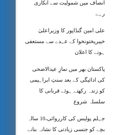
انصاف میں شمولیت سے انکاری
رہے
علی امین گنڈاپور کا وزیراعلیٰ
خیبرپختونخوا کے عہدے سے مستعفی
ہونے کا اعلان
پاکستان بھر میں نمازِ عیدالاضحی
کی ادائیگی کے بعد سنتِ ابراہیمی
کو زندہ رکھتے ہوئے قربانی کا
سلسلہ شروع
جہلم پولیس کی کارروائی،10 سالہ
بچے کو جنسی زیادتی کا نشانہ بنانے