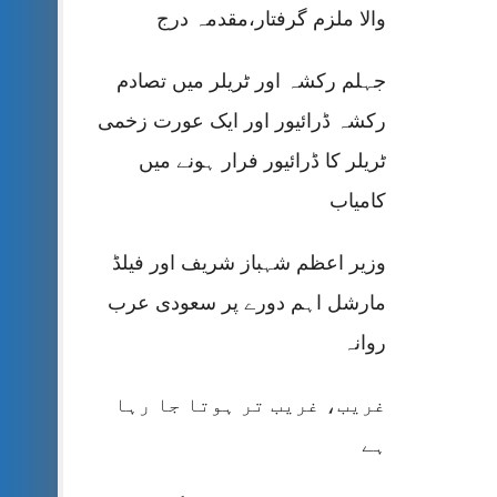
والا ملزم گرفتار،مقدمہ درج
جہلم رکشہ اور ٹریلر میں تصادم
رکشہ ڈرائیور اور ایک عورت زخمی
ٹریلر کا ڈرائیور فرار ہونے میں
کامیاب
وزیر اعظم شہباز شریف اور فیلڈ
مارشل اہم دورے پر سعودی عرب
روانہ
غریب، غریب تر ہوتا جا رہا
ہے