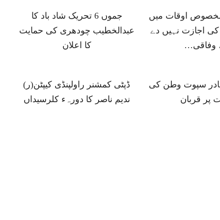
 مخصوص اوقات میں
جموں 6 تحریک شاد باد کا
ی اجازت نہیں دے
عبدالخطیب چودھری کی حمایت
 وفاقی…
کا اعلان
ہادر سپوت وطن کی
ڈپٹی کمشنر راولپنڈی کیپٹن(ر)
 پر قربان
ندیم ناصر کا دورہء کلرسیداں