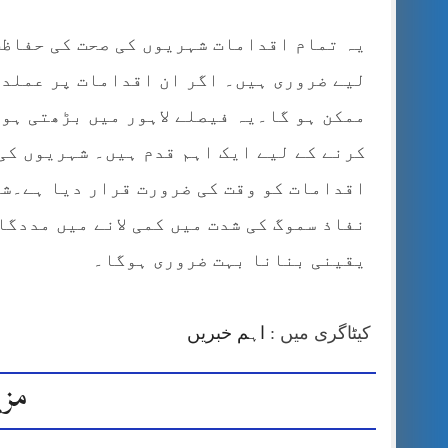
یہ تمام اقدامات شہریوں کی صحت کی حفاظت
لیے ضروری ہیں۔ اگر ان اقدامات پر عملدر
ممکن ہو گا۔یہ فیصلے لاہور میں بڑھتی ہو
کرنے کے لیے ایک اہم قدم ہیں۔ شہریوں کی 
اقدامات کو وقت کی ضرورت قرار دیا ہے۔شہ
نفاذ سموگ کی شدت میں کمی لانے میں مددگا
یقینی بنانا بہت ضروری ہوگا۔
کیٹاگری میں :
اہم خبریں
مزی