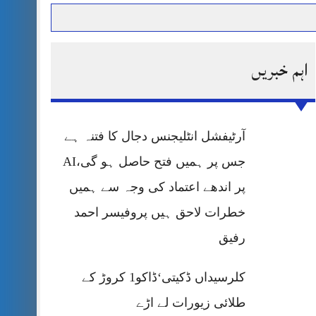
اہم خبریں
حرمت پر قربان
 کی پریس کانفرنس
آرٹیفشل انٹلیجنس دجال کا فتنہ ہے
جس پر ہمیں فتح حاصل ہو گی،AI
پر اندھے اعتماد کی وجہ سے ہمیں
خطرات لاحق ہیں پروفیسر احمد
رفیق
کلرسیداں ڈکیتی‘ڈاکو1 کروڑ کے
طلائی زیورات لے اڑے