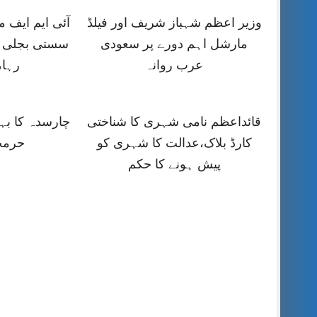
وزیر اعظم شہباز شریف اور فیلڈ
آئی ایم ایف
مارشل اہم دورے پر سعودی
سستی بجلی ک
عرب روانہ
رہا،
قائداعظم نامی شہری کا شناختی
چارسدہ کا ب
کارڈ بلاک،عدالت کا شہری کو
حرمت
پیش ہونے کا حکم