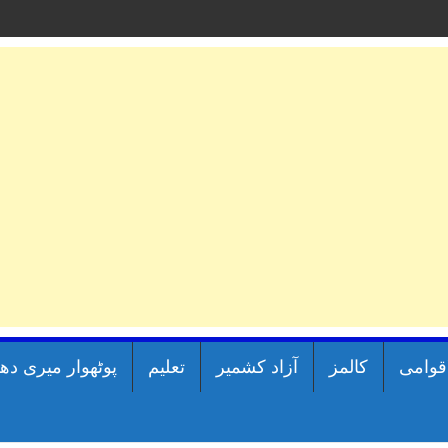
اقوامی
کالمز
آزاد کشمیر
تعلیم
پوٹھوار میری دھ