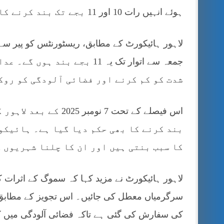
ہوئے انہیں رات 10 اور 11 بجے تک بند کرنے کا حکم دیا ہے۔
جمعہ سے اتوار تک یہ 11 بجے 
شدت کو کم کرنے اور فضائی آلودگی کو روک
اس فیصلے کے تحت 7 نو
بند کرنے کا بھی حکم دیا گیا ہے۔ ہائیکو
کا سبب بنتی ہیں اور ان کا چلنا شہریوں 
سرگرمیاں معطل کی جائیں۔ اس تجویز کے مطابق ات
کی سفارش کی گئی ہے تاکہ فضائی آلودگی میں 