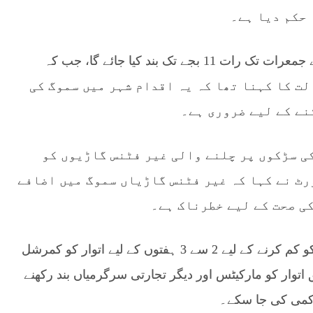
لاہور ہائیکورٹ کے مطابق، ریسٹورنٹس کو پیر سے جمعرات تک رات 11 بجے تک بند کیا جائے گا، جب کہ
بند ہوں گے۔ عدالت کا کہنا تھا کہ یہ اقدام شہر میں سموگ کی
نے کے لیے ضروری ہے۔
مبر 2025 کے بعد لاہور کی سڑکوں پر چلنے والی غیر فٹنس گاڑیوں کو
رٹ نے کہا کہ غیر فٹنس گاڑیاں سموگ میں اضافے
کی صحت کے لیے خطرناک ہے۔
لاہور ہائیکورٹ نے مزید کہا کہ سموگ کے اثرات کو کم کرنے کے لیے 2 سے 3 ہفتوں کے لیے اتوار کو کمرشل
وار کو مارکیٹس اور دیگر تجارتی سرگرمیاں بند رکھنے
کمی کی جا سکے۔