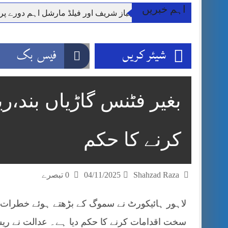
اہم خبریں
وزیر اعظم شہباز شریف اور فیلڈ مارشل اہم دورے پ
آئی ایم ایف مخصوص اوقات میں سستی بجلی کی اجازت 
قائداعظم نامی شہری کا شناختی کارڈ بلاک،عدالت کا
شیئر کریں
فیس بک
ڈپٹی کمشنر راولپنڈی کیپٹن(ر) ندیم ناصر کا دورہء کل
اسلام آباد میں غیرملکی وفود کی آمد کے موقع پر ڈیوٹی سے غائب پولیس اہلکاروں کی
مون سون بارشیں، لینڈ سلائیڈنگ اور کوٹلی ستیاں کے نظ
شہید گر وپ کیپٹنعاصم طارق مکمل فوجی اعزاز کے س
کرنے کا حکم
Shahzad Raza
04/11/2025
0 تبصرے
لاہور ہائیکورٹ نے سموگ کے بڑھتے ہوئے خطرات 
سخت اقدامات کرنے کا حکم دیا ہے۔ عدالت نے ریس