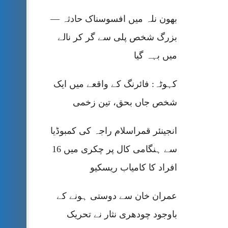
بھون نلہ میں افسوسناک حادثہ —
بزرگ شخص پلی سے گر کر نالے
میں بہہ گیا
کہوٹہ: فائرنگ کے واقعے میں ایک
شخص جاں بحق، تین زخمی
انجینئر قمراسلام راجہ کی کمبوڈیا
سے ہنگامی کال پر چکری میں 16
افراد کا کامیاب ریسکیو
عمران خان سے دوستی ہونے کے
باوجود چودھری نثار نے تحریک