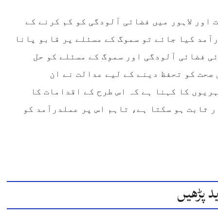
 اور لاہور میں فضائی آلودگی کو کم کرنے کے
آمد کیا جائے تو سموگ کے مسئلے پر قابو پانا
ئی فضائی آلودگی اور سموگ کے مسئلے کو حل
صحت کو تحفظ دینے کے لیے عدالت نے ان
ریوں کا کہنا ہے کہ اس طرح کے اقدامات کا
ر ثابت ہو سکتا ہے، تاہم اس پر عملدرآمد کو
د پڑھیں