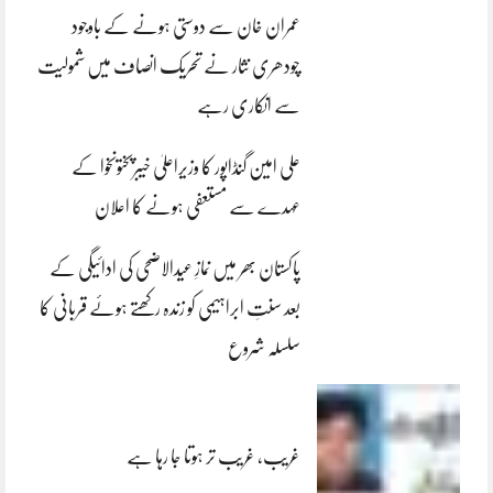
عمران خان سے دوستی ہونے کے باوجود
چودھری نثار نے تحریک انصاف میں شمولیت
سے انکاری رہے
علی امین گنڈاپور کا وزیراعلیٰ خیبرپختونخوا کے
عہدے سے مستعفی ہونے کا اعلان
پاکستان بھر میں نمازِ عیدالاضحی کی ادائیگی کے
بعد سنتِ ابراہیمی کو زندہ رکھتے ہوئے قربانی کا
سلسلہ شروع
غریب، غریب تر ہوتا جا رہا ہے