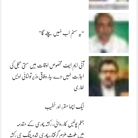
“یہ سسٹم اب نہیں چلے گا”
آئی ایم ایف مخصوص اوقات میں سستی بجلی کی
اجازت نہیں دے رہا، وفاقی وزیر توانائی اویس
لغاری
ایک اچھا مقرر اور خطیب
جہلم پولیس کارروائی، رکشہ چوری کے مقدمہ
میں ملوث ملزم گرفتار، چوری شدہ چنگ چی رکشہ