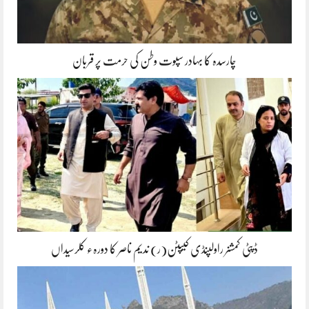
چارسدہ کا بہادر سپوت وطن کی حرمت پر قربان
ڈپٹی کمشنر راولپنڈی کیپٹن(ر) ندیم ناصر کا دورہء کلرسیداں