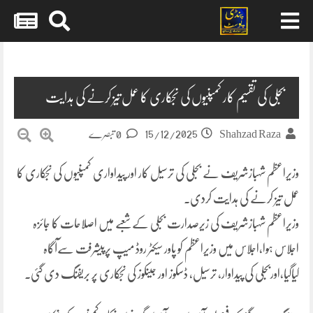
Skip
to
content
بجلی کی تقسیم کار کمپنیوں کی نجکاری کا عمل تیز کرنے کی ہدایت
15/12/2025
Shahzad Raza
0 تبصرے
وزیراعظم شہبازشریف نے بجلی کی ترسیل کار اور پیداواری کمپنیوں کی نجکاری کا
عمل تیز کرنے کی ہدایت کردی۔
وزیراعظم شہبازشریف کی زیرصدارت بجلی کےشعبے میں اصلاحات کا جائزہ
اجلاس ہوا،اجلاس میں وزیراعظم کو پاور سیکٹر روڈ میپ پرپیشرفت سےآگاہ
کیاگیا،اوربجلی کی پیداوار، ترسیل، ڈسکوز اور جینکوز کی نجکاری پر بریفنگ دی گئی۔