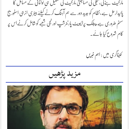
مارکیٹ بنےگی،بجلی کی مسابقتی مارکیٹ کی تشکیل ہی توانائی کے مسائل کا
پائیدارحل ہے،نظام کو جدید دور سے ہم آہنگ کرنےکیلئے بیٹری انرجی اسٹوریج
سسٹم ضروری ہے،پبلک پرائیویٹ پارٹنرشپ اور نجی شعبے کو شامل کرنےاس پر
کام شروع کیا جائے۔
کیٹاگری میں :
اہم خبریں
مزید پڑھیں