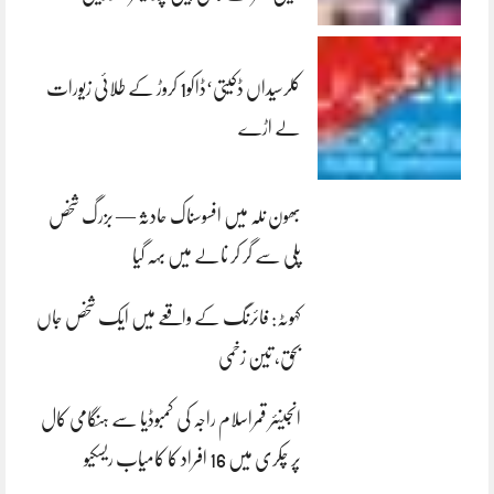
کلرسیداں ڈکیتی‘ڈاکو1 کروڑ کے طلائی زیورات
لے اڑے
بھون نلہ میں افسوسناک حادثہ — بزرگ شخص
پلی سے گر کر نالے میں بہہ گیا
کہوٹہ: فائرنگ کے واقعے میں ایک شخص جاں
بحق، تین زخمی
انجینئر قمراسلام راجہ کی کمبوڈیا سے ہنگامی کال
پر چکری میں 16 افراد کا کامیاب ریسکیو