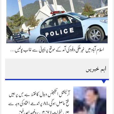
اسلام آباد میں غیرملکی وفود کی آمد کے موقع پر ڈیوٹی سے غائب پولیس…
اہم خبریں
آرٹیفشل انٹلیجنس دجال کا فتنہ ہے جس پر ہمیں
فتح حاصل ہو گی،AI پر اندھے اعتماد کی وجہ سے
ہمیں خطرات لاحق ہیں پروفیسر احمد رفیق