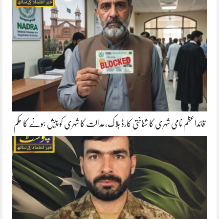
قائداعظم نامی شہری کا شناختی کارڈ بلاک،عدالت کا شہری کو پیش ہونے کا حکم