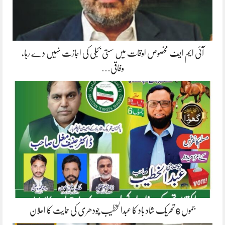
آئی ایم ایف مخصوص اوقات میں سستی بجلی کی اجازت نہیں دے رہا،
وفاقی…
جموں 6 تحریک شاد باد کا عبدالخطیب چودھری کی حمایت کا اعلان