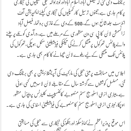
بریفنگ دی گئی کہ فیصل آباد،اسلام آباداورگوجرنوالہ بجلی کمپنیوں کی نجکاری
پرکام جاری ہے،تینوں ترسیل کارکمپنیوں کی نجکاری کیلئےایکسپریشن آف
انٹرسٹ جلدشائع ہوں گے،500 کےوی کےغازی بروتھا، فیصل آباد
ٹرانسمشن لائن کا پی سی ون منظوری کےمرحلےمیں ہے،درآمدی کوئلےپرچلنے
والےپلانٹس تھرکول پرمنتقل کرنےکی تیکنکی فیزیبیلیٹی مکمل ہوچکی،تھرکول کی
پلانٹس تک منتقلی کےلیےریلوے لائن بچھانےکا کام بھی جاری ہے۔
اجلاس میں مسابقت پرمبنی بجلی کی مارکیٹ کی آپریشنلائزیشن پر بھی بریفنگ دی
گئی، مسلسل کوششوں سےگزشتہ سال کےمقابلے لائن لاسزمیں کمی ہوئی
ہے،بیٹری انرجی اسٹوریج سسٹم منصوبے کاکنسییپٹ کلیئرنس پروپوزل منظور
ہوچکا، نیٹری انرجی اسٹوریج سسٹم کا منصوبے کی فیزیبیلیٹی اسٹڈی کی جاری ہے۔
اس موقع پروزیراعظم نےکہاڈسکوز اورجنکوزکی نجکاری سے بجلی کی مسابقتی