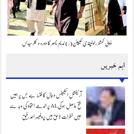
ڈپٹی کمشنر راولپنڈی کیپٹن(ر) ندیم ناصر کا دورہء کلرسیداں
اہم خبریں
آرٹیفشل انٹلیجنس دجال کا فتنہ ہے جس پر ہمیں
فتح حاصل ہو گی،AI پر اندھے اعتماد کی وجہ سے
ہمیں خطرات لاحق ہیں پروفیسر احمد رفیق