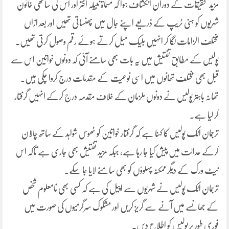
مزید تحقیقات کے دوران انکشاف ہوا کہ مسماۃ نبیلہ اختر اور اس کی ساتھی خاتون
شہریوں کو ہنی ٹریپ کے ذریعے اپنے جال میں پھنساتی تھیں اور بعد ازاں
مختلف الزامات لگا کر انہیں بلیک میل کرتے ہوئے رقم وصول کرتی تھیں۔
پولیس کے مطابق تفتیش میں یہ بات بھی سامنے آئی کہ دونوں خواتین اس سے
قبل بھی مختلف تھانوں میں اسی نوعیت کے مقدمات درج کروا چکی ہیں۔
تھانہ باہتر پولیس نے دونوں ملزمان کے خلاف مقدمہ درج کرکے انہیں گرفتار
کر لیا ہے۔
ترجمان اٹک پولیس کا کہنا ہے کہ گرفتار خواتین کو ٹھوس شواہد کے ساتھ چالان
کرکے عدالت میں پیش کیا جا رہا ہے، جبکہ مزید تفتیش بھی جاری ہے تاکہ اس
نیٹ ورک کے دیگر ممکنہ پہلوؤں کو بھی سامنے لایا جا سکے۔
ترجمان اٹک پولیس نے شہریوں سے اپیل کی ہے کہ کسی بھی نامعلوم شخص
کے جھانسے میں آنے سے گریز کریں اور مشکوک سرگرمیوں کی صورت میں
فوری طور پر پولیس کو اطلاع دیں۔