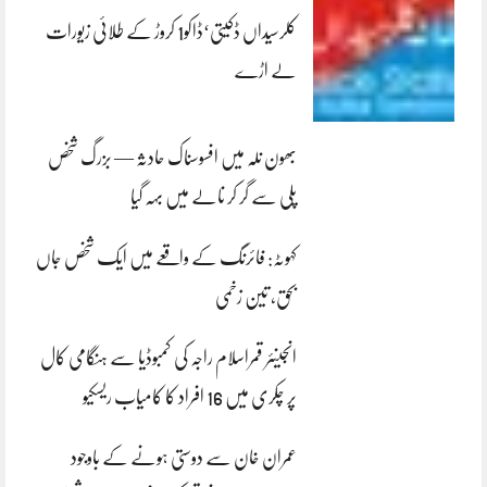
کلرسیداں ڈکیتی‘ڈاکو1 کروڑ کے طلائی زیورات
لے اڑے
بھون نلہ میں افسوسناک حادثہ — بزرگ شخص
پلی سے گر کر نالے میں بہہ گیا
کہوٹہ: فائرنگ کے واقعے میں ایک شخص جاں
بحق، تین زخمی
انجینئر قمراسلام راجہ کی کمبوڈیا سے ہنگامی کال
پر چکری میں 16 افراد کا کامیاب ریسکیو
عمران خان سے دوستی ہونے کے باوجود