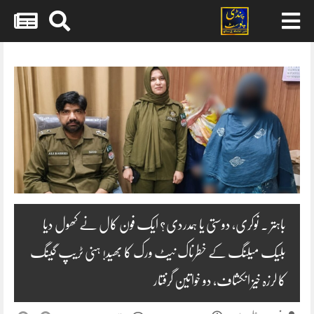
Skip
to
content
باہتر ۔ نوکری، دوستی یا ہمدردی؟ ایک فون کال نے کھول دیا
بلیک میلنگ کے خطرناک نیٹ ورک کا بھید! ہنی ٹریپ گینگ
کا لرزہ خیز انکشاف، دو خواتین گرفتار