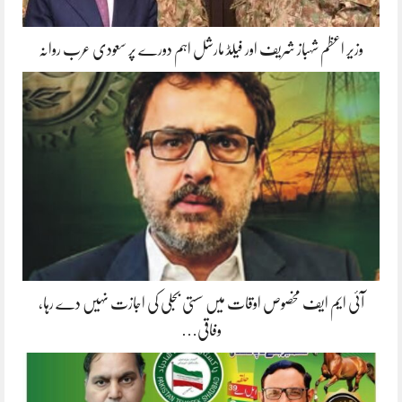
وزیر اعظم شہباز شریف اور فیلڈ مارشل اہم دورے پر سعودی عرب روانہ
آئی ایم ایف مخصوص اوقات میں سستی بجلی کی اجازت نہیں دے رہا،
وفاقی…