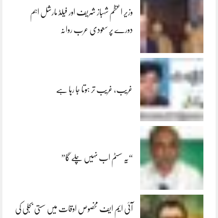
وزیر اعظم شہباز شریف اور فیلڈ مارشل اہم
دورے پر سعودی عرب روانہ
غریب، غریب تر ہوتا جا رہا ہے
“یہ سسٹم اب نہیں چلے گا”
آئی ایم ایف مخصوص اوقات میں سستی بجلی کی