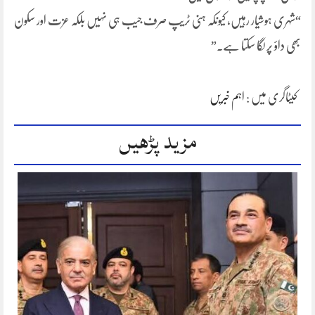
“شہری ہوشیار رہیں، کیونکہ ہنی ٹریپ صرف جیب ہی نہیں بلکہ عزت اور سکون
بھی داؤ پر لگا سکتا ہے۔”
کیٹاگری میں :
اہم خبریں
مزید پڑھیں