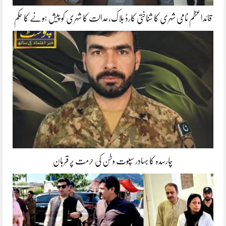
قائداعظم نامی شہری کا شناختی کارڈ بلاک،عدالت کا شہری کو پیش ہونے کا حکم
چارسدہ کا بہادر سپوت وطن کی حرمت پر قربان