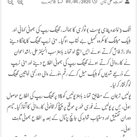
09/06/2026
نصرت علی خان
0 تبصرے
اٹک (نمائندہ پنڈی پوسٹ) نوکری کا جھانسہ، گینگ ریپ کی جھوٹی کہانی اور
بلیک میلنگ کا مکروہ کھیل بے نقاب ہو گیا۔ ہنی ٹریپ گینگ کا چونکا دینے
والا راز فاش کرتے ہوئے ایس ایچ او تھانہ باہتر سب انسپکٹر علی راشد اعوان
نے کارروائی کرتے ہوئے گینگ ریپ کی جھوٹی اطلاع دینے اور ہنی ٹریپ
کے ذریعے شہریوں کو بلیک میل کرکے رقم بٹورنے والی دو رکنی خواتین گینگ
کو گرفتار کر لیا۔
پولیس ترجمان کے مطابق تھانہ باہتر پولیس کو 15 پر گینگ ریپ کی اطلاع موصول
ہوئی، جس پر پولیس نے فوری طور پر موقع پر پہنچ کر قانونی کارروائی کا آغاز کیا۔ تاہم
دورانِ تفتیش اور دستیاب شواہد کی جانچ پڑتال کے بعد یہ اطلاع جھوٹی ثابت
ہوئی۔