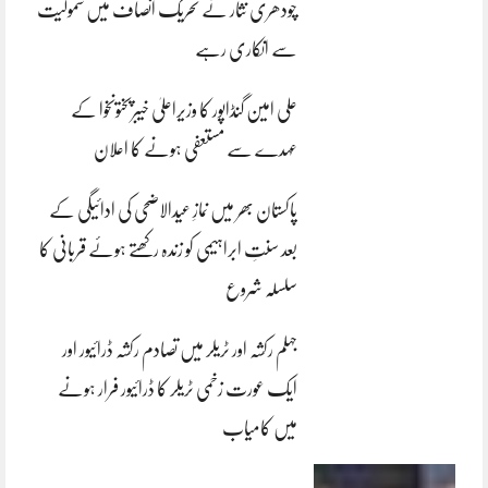
چودھری نثار نے تحریک انصاف میں شمولیت
سے انکاری رہے
علی امین گنڈاپور کا وزیراعلیٰ خیبرپختونخوا کے
عہدے سے مستعفی ہونے کا اعلان
پاکستان بھر میں نمازِ عیدالاضحی کی ادائیگی کے
بعد سنتِ ابراہیمی کو زندہ رکھتے ہوئے قربانی کا
سلسلہ شروع
جہلم رکشہ اور ٹریلر میں تصادم رکشہ ڈرائیور اور
ایک عورت زخمی ٹریلر کا ڈرائیور فرار ہونے
میں کامیاب