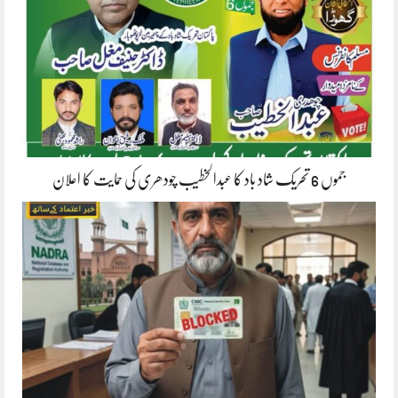
جموں 6 تحریک شاد باد کا عبدالخطیب چودھری کی حمایت کا اعلان