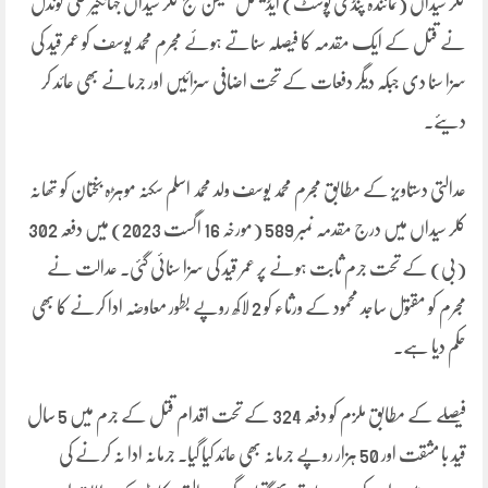
کلر سیداں (نمائندہ پنڈی پوسٹ) ایڈیشنل سیشن جج کلر سیداں جہانگیر علی گوندل
نے قتل کے ایک مقدمہ کا فیصلہ سناتے ہوئے مجرم محمد یوسف کو عمر قید کی
سزا سنا دی جبکہ دیگر دفعات کے تحت اضافی سزائیں اور جرمانے بھی عائد کر
دیئے۔
عدالتی دستاویز کے مطابق مجرم محمد یوسف ولد محمد اسلم سکنہ موہڑہ بختان کو تھانہ
کلر سیداں میں درج مقدمہ نمبر 589 (مورخہ 16 اگست 2023) میں دفعہ 302
(بی) کے تحت جرم ثابت ہونے پر عمر قید کی سزا سنائی گئی۔ عدالت نے
مجرم کو مقتول ساجد محمود کے ورثاء کو 2 لاکھ روپے بطور معاوضہ ادا کرنے کا بھی
حکم دیا ہے۔
فیصلے کے مطابق ملزم کو دفعہ 324 کے تحت اقدام قتل کے جرم میں 5 سال
قید با مشقت اور 50 ہزار روپے جرمانہ بھی عائد کیا گیا۔ جرمانہ ادا نہ کرنے کی