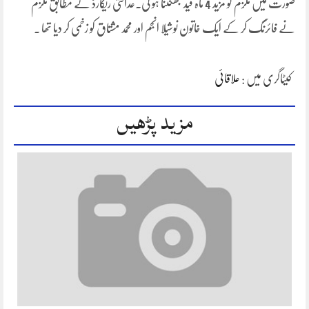
صورت میں ملزم کو مزید 4 ماہ قید بھگتنا ہو گی۔عدالتی ریکارڈ کے مطابق ملزم
نے فائرنگ کر کے ایک خاتون نوشیلا انجم اور محمد مشتاق کو زخمی کر دیا تھا ۔
کیٹاگری میں :
علاقائی
مزید پڑھیں