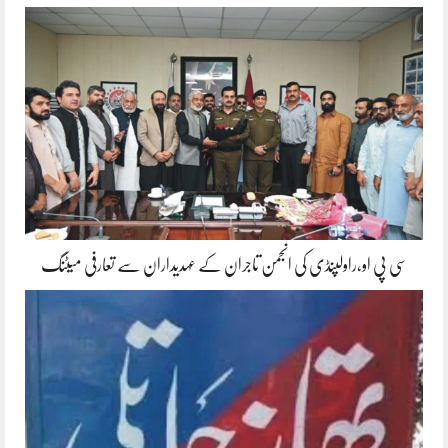
سی پی او،راولپنڈی کی انجمن تاجران کے عہدیداران سے تعارفی میٹنگ