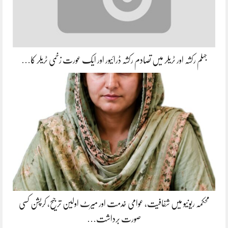
جہلم رکشہ اور ٹریلر میں تصادم رکشہ ڈرائیور اور ایک عورت زخمی ٹریلر کا…
محکمہ ریونیو میں شفافیت، عوامی خدمت اور میرٹ اولین ترجیح، کرپشن کسی
صورت برداشت…