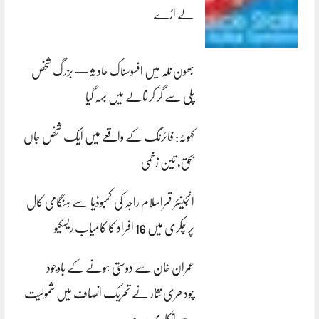
لے اڑے
بھون نلہ میں افسوسناک حادثہ — بزرگ شخص
پلی سے گر کر نالے میں بہہ گیا
کہوٹہ: فائرنگ کے واقعے میں ایک شخص جاں
بحق، تین زخمی
انجینئر قمراسلام راجہ کی کمبوڈیا سے ہنگامی کال
پر چکری میں 16 افراد کا کامیاب ریسکیو
عمران خان سے دوستی ہونے کے باوجود
چودھری نثار نے تحریک انصاف میں شمولیت
سے انکاری رہے