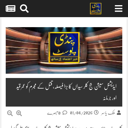
Skip
to
content
ایڈیشنل سیشن جج کلر سیداں کا بڑا فیصلہ، قتل کے مجرم کو عمر قید
اور جرمانہ
01/04/2026
ملک یاسر
0 تبصرے