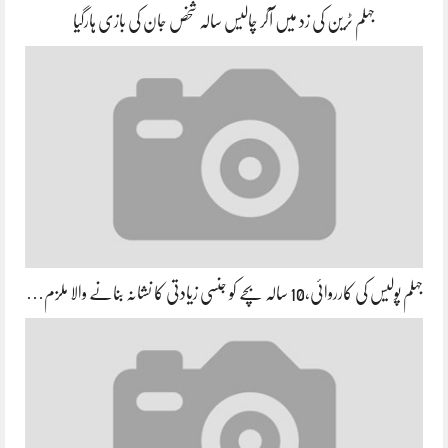
جہلم ٹرین کی زد میں آکر چالیس سالہ شخص جان کی بازی ہارگیا
جہلم پولیس کی کارروائی،10 سالہ بچے کو جنسی زیادتی کا نشانہ بنانے والا ملزم…