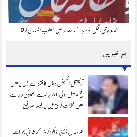
تھانہ جاتلی ،قتل اور ضرر کے مقدمہ میں مطلوب اشتہاری گرفتار
اہم خبریں
آرٹیفشل انٹلیجنس دجال کا فتنہ ہے جس پر ہمیں
فتح حاصل ہو گی،AI پر اندھے اعتماد کی وجہ سے
ہمیں خطرات لاحق ہیں پروفیسر احمد رفیق
کلرسیداں ڈکیتی‘ڈاکو1 کروڑ کے طلائی زیورات