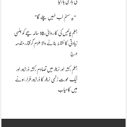
کی بازی ہارگیا
“یہ سسٹم اب نہیں چلے گا”
جہلم پولیس کی کارروائی،10 سالہ بچے کو جنسی
زیادتی کا نشانہ بنانے والا ملزم گرفتار،مقدمہ
درج
جہلم رکشہ اور ٹریلر میں تصادم رکشہ ڈرائیور اور
ایک عورت زخمی ٹریلر کا ڈرائیور فرار ہونے
میں کامیاب