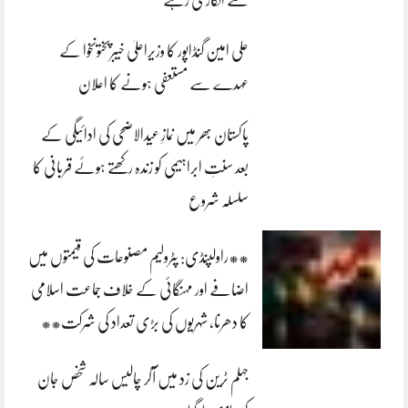
علی امین گنڈاپور کا وزیراعلیٰ خیبرپختونخوا کے
عہدے سے مستعفی ہونے کا اعلان
پاکستان بھر میں نمازِ عیدالاضحی کی ادائیگی کے
بعد سنتِ ابراہیمی کو زندہ رکھتے ہوئے قربانی کا
سلسلہ شروع
**راولپنڈی: پٹرولیم مصنوعات کی قیمتوں میں
اضافے اور مہنگائی کے خلاف جماعت اسلامی
کا دھرنا، شہریوں کی بڑی تعداد کی شرکت**
جہلم ٹرین کی زد میں آکر چالیس سالہ شخص جان