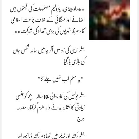
**راولپنڈی: پٹرولیم مصنوعات کی قیمتوں میں
اضافے اور مہنگائی کے خلاف جماعت اسلامی
کا دھرنا، شہریوں کی بڑی تعداد کی شرکت**
جہلم ٹرین کی زد میں آکر چالیس سالہ شخص جان
کی بازی ہارگیا
“یہ سسٹم اب نہیں چلے گا”
جہلم پولیس کی کارروائی،10 سالہ بچے کو جنسی
زیادتی کا نشانہ بنانے والا ملزم گرفتار،مقدمہ
درج
جہلم رکشہ اور ٹریلر میں تصادم رکشہ ڈرائیور اور