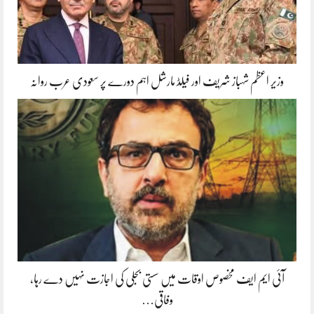
وزیر اعظم شہباز شریف اور فیلڈ مارشل اہم دورے پر سعودی عرب روانہ
آئی ایم ایف مخصوص اوقات میں سستی بجلی کی اجازت نہیں دے رہا،
وفاقی…