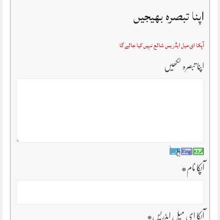
اپنا تبصرہ بھیجیں
آپکا ای میل ایڈریس شائع نہیں کیا جائے گا
اپنا تبصرہ لکھیں
آپکا نام
*
آپکا ای میل ایڈریس
*