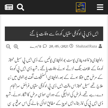
Skip
to
content
ایس ڈی پی او کوٹلی ستیاں کورونا سے وفات پا گئے
20/05/2021
Shahzad Raza
0 تبصرے
راولپنڈی(نمائندہ پنڈی پوسٹ)راولپنڈی پولیس کے ڈی ایس پی سہیل ممتاز
کورونا کے خلاف جنگ لڑتے ہوئے وفات پا گئے ۔شہید ڈی ایس پی کورونا
کے مرض میں مبتلا ہونے کے بعد راولپنڈی انسٹیٹیوٹ آف یورالوجی میں زیر
علاج تھے سہیل ممتاز اس وقت ایس ڈی پی او کوٹلی ستیاں فرائض سرانجام
دے رہے تھے، فرض کی ادائیگی کے دوران موذی مرض کا شکار ہوئے، شہید
ڈی ایس پی کی نماز جنازہ ایس او پیز کے مطابق ادا کی جاۓ گی اس موقع پر سی