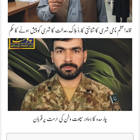
قائداعظم نامی شہری کا شناختی کارڈ بلاک،عدالت کا شہری کو پیش ہونے کا حکم
چارسدہ کا بہادر سپوت وطن کی حرمت پر قربان