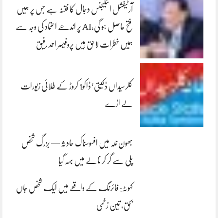
آرٹیفشل انٹلیجنس دجال کا فتنہ ہے جس پر ہمیں
فتح حاصل ہو گی،AI پر اندھے اعتماد کی وجہ سے
ہمیں خطرات لاحق ہیں پروفیسر احمد رفیق
کلرسیداں ڈکیتی‘ڈاکو1 کروڑ کے طلائی زیورات
لے اڑے
بھون نلہ میں افسوسناک حادثہ — بزرگ شخص
پلی سے گر کر نالے میں بہہ گیا
کہوٹہ: فائرنگ کے واقعے میں ایک شخص جاں
بحق، تین زخمی