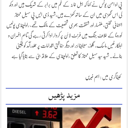
پی او احسن یونس نے کہا کہ اہل خانہ کے غم میں برابر کے شریک ہیں اور دکھ
کی اس گھڑی میں ان کے ساتھ کھڑے ہیں،شہید ڈی ایس پی سہیل ممتاز
انتہائی محنتی، ملنسار اور شفقت بھری شخصیت کے مالک تھے، راولپنڈی پولیس
کورونا کے خلاف جنگ میں فرنٹ لائن پر کردار ادا کرتی رہے گی تاہم افسران و
اہلکار فیس ماسک، گلوز، سینیٹائزر اور دیگر حفاظتی اقدامات پر عملدرآمد کو یقینی
بناۓ۔ شہید سید سہیل ممتاز کا تعلق راولپنڈی کے علاقہ بنی سے بتایا گیا ہے
کیٹاگری میں :
اہم خبریں
مزید پڑھیں