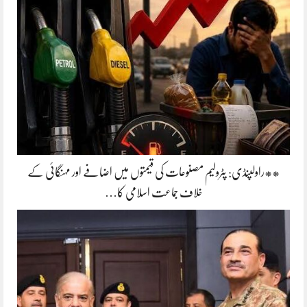
**راولپنڈی: پٹرولیم مصنوعات کی قیمتوں میں اضافے اور مہنگائی کے
خلاف جماعت اسلامی کا…