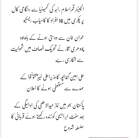
انجینئر قمراسلام راجہ کی کمبوڈیا سے ہنگامی کال
پر چکری میں 16 افراد کا کامیاب ریسکیو
عمران خان سے دوستی ہونے کے باوجود
چودھری نثار نے تحریک انصاف میں شمولیت
سے انکاری رہے
علی امین گنڈاپور کا وزیراعلیٰ خیبرپختونخوا کے
عہدے سے مستعفی ہونے کا اعلان
پاکستان بھر میں نمازِ عیدالاضحی کی ادائیگی کے
بعد سنتِ ابراہیمی کو زندہ رکھتے ہوئے قربانی کا
سلسلہ شروع