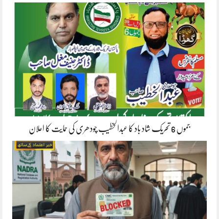
جموں 6 تحریک شاد باد کا عبدالخطیب چودھری کی حمایت کا اعلان