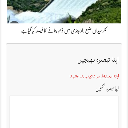
کلر سیداں ضلع راولپنڈی میں ڈیم بنانے کا فیصلہ کیا گیاہے
اپنا تبصرہ بھیجیں
آپکا ای میل ایڈریس شائع نہیں کیا جائے گا
اپنا تبصرہ لکھیں