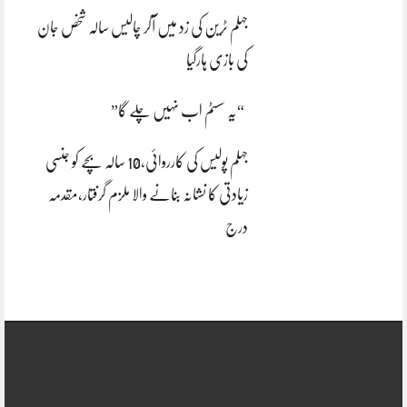
جہلم ٹرین کی زد میں آکر چالیس سالہ شخص جان
کی بازی ہارگیا
“یہ سسٹم اب نہیں چلے گا”
جہلم پولیس کی کارروائی،10 سالہ بچے کو جنسی
زیادتی کا نشانہ بنانے والا ملزم گرفتار،مقدمہ
درج