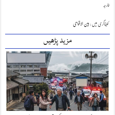
خارجہ
کیٹاگری میں :
بین الاقوامی
مزید پڑھیں