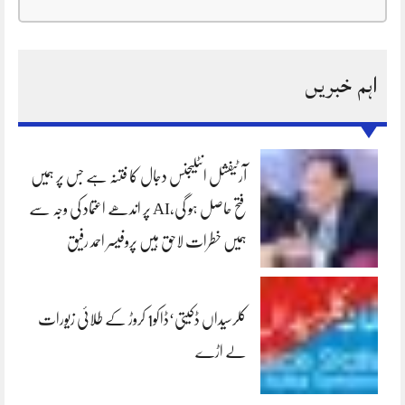
اہم خبریں
آرٹیفشل انٹلیجنس دجال کا فتنہ ہے جس پر ہمیں
فتح حاصل ہو گی،AI پر اندھے اعتماد کی وجہ سے
ہمیں خطرات لاحق ہیں پروفیسر احمد رفیق
کلرسیداں ڈکیتی‘ڈاکو1 کروڑ کے طلائی زیورات
لے اڑے