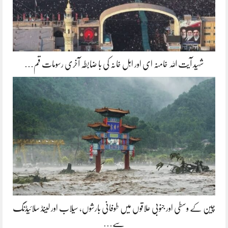
شہید آیت اللہ خامنہ ای اور اہل خانہ کی با ضابطہ آخری رسومات قم…
چین کے وسطی اور جنوبی علاقوں میں طوفانی بارشوں، سیلاب اور لینڈ سلائیڈنگ
سے…