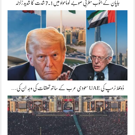
جاپان کے جنوب مغربی صوبے کوماموتو میں 7.1 شدت کا شدید زلزلہ
ڈونلڈ ٹرمپ کی UAE سعودی عر ب کے ساتھ تعلقات کی وجہ ان کی…