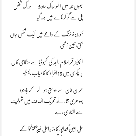
بھون نلہ میں افسوسناک حادثہ — بزرگ شخص
پلی سے گر کر نالے میں بہہ گیا
کہوٹہ: فائرنگ کے واقعے میں ایک شخص جاں
بحق، تین زخمی
انجینئر قمراسلام راجہ کی کمبوڈیا سے ہنگامی کال
پر چکری میں 16 افراد کا کامیاب ریسکیو
عمران خان سے دوستی ہونے کے باوجود
چودھری نثار نے تحریک انصاف میں شمولیت
سے انکاری رہے
علی امین گنڈاپور کا وزیراعلیٰ خیبرپختونخوا کے