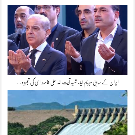
ایران کے سابق سپریم لیڈر شہید آیت اللہ علی خامنہ ای کی تجہیز و…