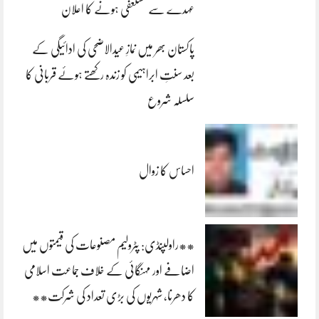
عہدے سے مستعفی ہونے کا اعلان
پاکستان بھر میں نمازِ عیدالاضحی کی ادائیگی کے
بعد سنتِ ابراہیمی کو زندہ رکھتے ہوئے قربانی کا
سلسلہ شروع
احساس کا زوال
**راولپنڈی: پٹرولیم مصنوعات کی قیمتوں میں
اضافے اور مہنگائی کے خلاف جماعت اسلامی
کا دھرنا، شہریوں کی بڑی تعداد کی شرکت**