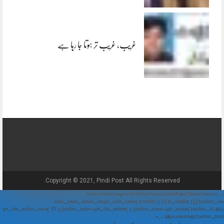
غریب، غریب تر ہوتا جا رہا ہے
Copyright © 2021, Pindi Post All Rights Reserved.
// Show Author Image with Author Name in UrduPaper Theme function
urdu_paper_author_image_with_name($content) { if (is_single()) { $author_id =
get_the_author_meta('ID'); $author_name = get_the_author(); $author_avatar = get_avatar($author_id, 48);
// 48px size image $author_html = '