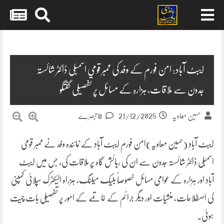
Skip
to
content
ایبٹ آباد: امن فورم کے وفد کی ممبر قومی اسمبلی ڈاکٹر شائستہ
جدون سے ملاقات، ہزارہ کے مسائل پر تفصیلی گفتگو
21/12/2025
حسین معاویہ
0 تبصرے
ایبٹ آباد (حسین معاویہ)امن فورم ایبٹ آباد کے نمائندہ وفد نے ممبر قومی
اسمبلی ڈاکٹر شائستہ جدون سے ان کی رہائش گاہ پر ملاقات کی، جس میں ایبٹ
آباد اور ہزارہ کے عوامی مسائل خصوصاً بلیک میلنگ، ہزراہ الیکٹرک سپلائی کمپنی
کی اصطلاحات، منشیات اور دیگر جرائم کے خاتمے کے امور پر تفصیلی بات چیت
ہوئی۔