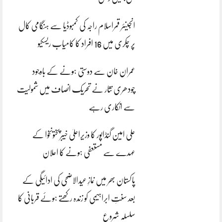
انجینئر قمراسلام راجہ کی کمبوڈیا سے ہنگامی کال
پر چکری میں 16 افراد کا کامیاب ریسکیو
عمران خان سے دوستی ہونے کے باوجود
چودھری نثار نے تحریک انصاف میں شمولیت
سے انکاری رہے
علی امین گنڈاپور کا وزیراعلیٰ خیبرپختونخوا کے
عہدے سے مستعفی ہونے کا اعلان
پاکستان بھر میں نمازِ عیدالاضحی کی ادائیگی کے
بعد سنتِ ابراہیمی کو زندہ رکھتے ہوئے قربانی کا
سلسلہ شروع