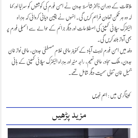
ملاقات کے دوران ڈاکٹر شائستہ جدون نے امن فورم کی کوششوں کو سراہا اور کہا
کہ وہ ہر ممکن تعاون فراہم کریں گی۔ انہوں نے یقین دہانی کروائی کہ ہزراہ
الیکٹرک سپلائی کمپنی کی اصطلاحات اور دیگر جرائم کے حوالے سے اسمبلی فورم پر
بھی آواز بلند کریں گی۔
وفد میں امن فورم ایبٹ آباد کے کنوینر حاجی غلام مصطفیٰ جدون، حاجی نواز خان
جدون، ملک سجاد، حاجی نعیم، راجہ منیر اور ہزراہ الیکٹرک سپلائی کمپنی کے بانی
جمیل خان تنولی سمیت دیگر شامل تھے۔
کیٹاگری میں :
اہم خبریں
مزید پڑھیں