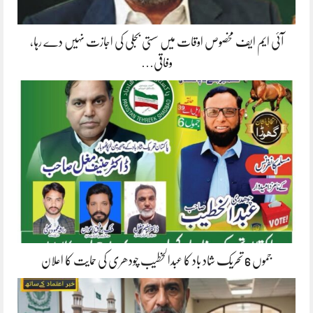
آئی ایم ایف مخصوص اوقات میں سستی بجلی کی اجازت نہیں دے رہا،
وفاقی…
جموں 6 تحریک شاد باد کا عبدالخطیب چودھری کی حمایت کا اعلان