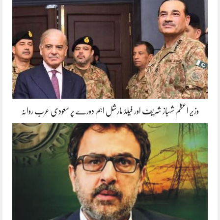
وزیر اعظم شہباز شریف اور فیلڈ مارشل اہم دورے پر سعودی عرب روانہ