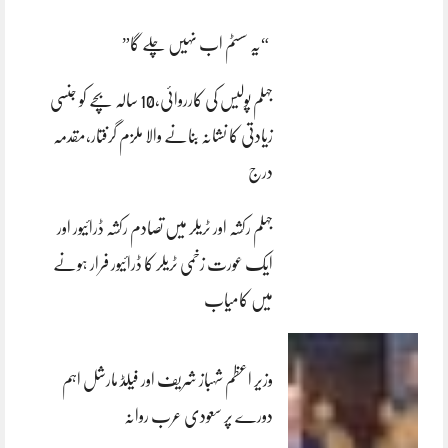
“یہ سسٹم اب نہیں چلے گا”
جہلم پولیس کی کارروائی،10 سالہ بچے کو جنسی
زیادتی کا نشانہ بنانے والا ملزم گرفتار،مقدمہ
درج
جہلم رکشہ اور ٹریلر میں تصادم رکشہ ڈرائیور اور
ایک عورت زخمی ٹریلر کا ڈرائیور فرار ہونے
میں کامیاب
وزیر اعظم شہباز شریف اور فیلڈ مارشل اہم
دورے پر سعودی عرب روانہ