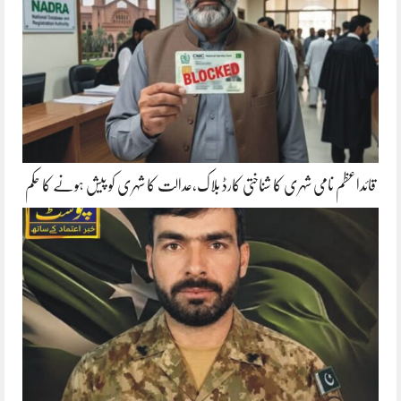
قائداعظم نامی شہری کا شناختی کارڈ بلاک،عدالت کا شہری کو پیش ہونے کا حکم