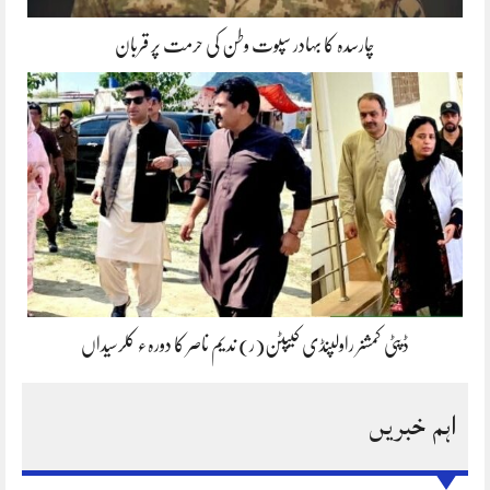
چارسدہ کا بہادر سپوت وطن کی حرمت پر قربان
ڈپٹی کمشنر راولپنڈی کیپٹن(ر) ندیم ناصر کا دورہء کلرسیداں
اہم خبریں