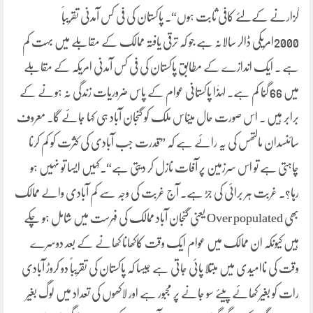
گزارنے کےلئے کافی ثابت ہوں“۔ پاکستان کی فی کس آمدنی تقریباََ
2000امریکی ڈالر سالانہ ہے جو کہ ترقی یافتہ ممالک کے مقابلے میں بہت کم
ہے ۔ ایک اندازے کے مطابق پاکستان کی فی کس آمدنی امریکہ کے مقابلے
میں 66 گُنا کم ہے۔ لہذٰا پاکستانی عوام کے پاس ضروریات زندگی نہ ہونے کے
برابر ہیں ۔ اس صورت حال میںاس ملک کو گنجان آباد ہی کہا جائے گا۔ معروف
سائنسدان مالتھس کی یہ رائے ہے کہ ”قدرت جب آبادی کی کثرت کو کم کرنا
چاہتی ہے تو اس سرزمین پر آفات نازل کر دیتی ہے“۔کہیں ایسا تو نہیں ہو
رہا؟۔ غربت ہر برائی کی جڑ ہے۔ آج غربت کی وجہ سے کم آبادی والے ممالک
بھی Over populated یعنی گنجان آباد ممالک کی فہرست میں شامل ہو چکے
ہیں کیونکہ ان ممالک میں عوام ایک وقت کاکھانا کھانے کے بعد دوسرے
وقت کی ناامیدی میں مبتلا پائی جاتی ہے جیسا کہ پاکستان کی تقریباً دو کروڑ آبادی
رات کو بغیر کھائے پیئے سو جانے پر مجبور ہے اور لاکھوں کی تعداد میں لوگ بغیر