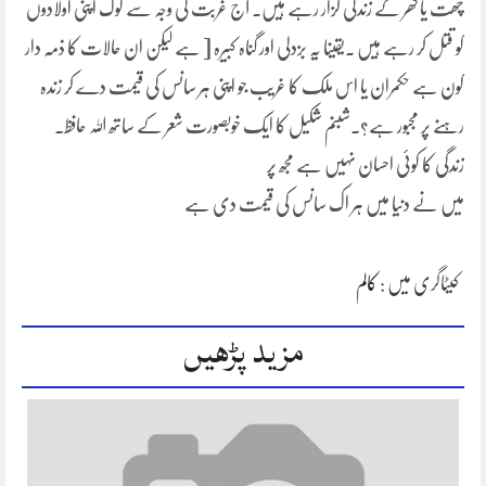
چھت یا گھر کے زندگی گزار رہے ہیں۔ آج غربت کی وجہ سے لوگ اپنی اولادوں
کو قتل کر رہے ہیں ۔یقینا یہ بزدلی اور گناہ کبیرہ [ ہے لیکن ان حالات کا ذمہ دار
کون ہے حکمران یا اس ملک کا غریب جو اپنی ہر سانس کی قیمت دے کر زندہ
رہنے پر مجبور ہے؟۔شبنم شکیل کا ایک خوبصورت شعر کے ساتھ اللہ حافظ۔
زندگی کا کوئی احسان نہیں ہے مجھ پر
میں نے دنیا میں ہر اک سانس کی قیمت دی ہے
کیٹاگری میں :
کالم
مزید پڑھیں