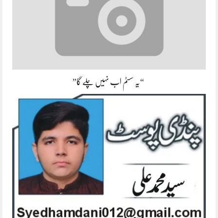
“یہ سسٹم اب نہیں چلے گا”