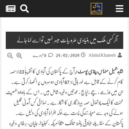
Skip
to
content
اگر کسی ملک میں بنیادی ضروریات میسر نہیں تو اسے کہا جائے
24/02/2020
Abdul Khateeb
0 تبصرے
شاہدجمیل منہاس،پنڈی پوسٹ/
آج کے پاکستان کی آبادی کا تقریباً 33%حصہ
کام کرنے کے قابل ہے اور باقی% 67 آبادی دوسروں پر انحصار کرتی ہے۔
جن میں بوڑھے ، بچے ،اپاہج ، عورتیں وغیرہ شامل ہیں ۔ اس کے باوجود جمعیت
محنت کا ایک چوتھائی حصہ بیروزگاری کا شکار ہے ۔ لہذٰا فی کس آمدنی قلیل
ہونے کی وجہ سے معیار زندگی پست ہے جوکہ افراط آبادی کی دلیل ہے۔
پاکستان کے مقابلے میںترقی یافتہ ممالک مثلاًامریکہ ، کینیڈا، جاپان، برطانیہ وغیرہ