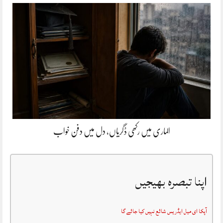
الماری میں رکھی ڈگریاں، دل میں دفن خواب
اپنا تبصرہ بھیجیں
آپکا ای میل ایڈریس شائع نہیں کیا جائے گا