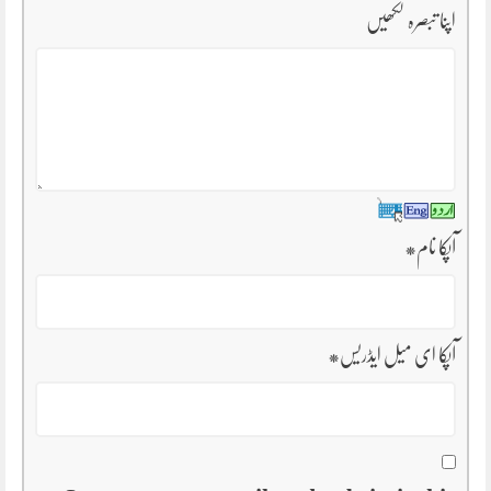
اپنا تبصرہ لکھیں
آپکا نام
*
آپکا ای میل ایڈریس
*