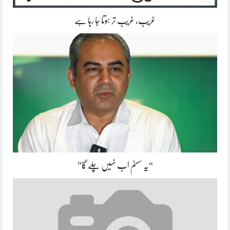
غریب، غریب تر ہوتا جا رہا ہے
“یہ سسٹم اب نہیں چلے گا”