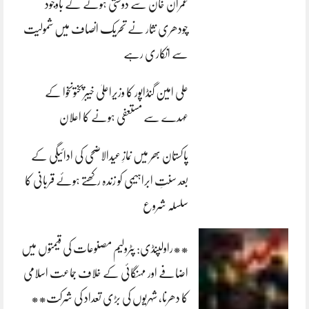
عمران خان سے دوستی ہونے کے باوجود
چودھری نثار نے تحریک انصاف میں شمولیت
سے انکاری رہے
علی امین گنڈاپور کا وزیراعلیٰ خیبرپختونخوا کے
عہدے سے مستعفی ہونے کا اعلان
پاکستان بھر میں نمازِ عیدالاضحی کی ادائیگی کے
بعد سنتِ ابراہیمی کو زندہ رکھتے ہوئے قربانی کا
سلسلہ شروع
**راولپنڈی: پٹرولیم مصنوعات کی قیمتوں میں
اضافے اور مہنگائی کے خلاف جماعت اسلامی
کا دھرنا، شہریوں کی بڑی تعداد کی شرکت**