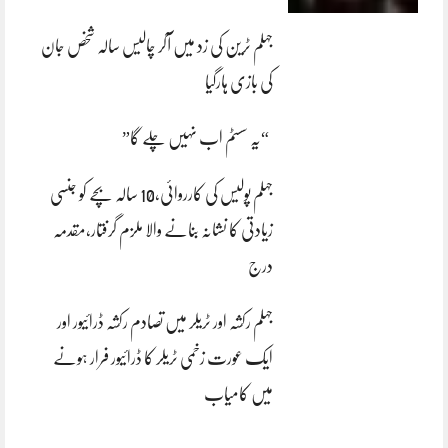
جہلم ٹرین کی زد میں آکر چالیس سالہ شخص جان
کی بازی ہارگیا
“یہ سسٹم اب نہیں چلے گا”
جہلم پولیس کی کارروائی،10 سالہ بچے کو جنسی
زیادتی کا نشانہ بنانے والا ملزم گرفتار،مقدمہ
درج
جہلم رکشہ اور ٹریلر میں تصادم رکشہ ڈرائیور اور
ایک عورت زخمی ٹریلر کا ڈرائیور فرار ہونے
میں کامیاب