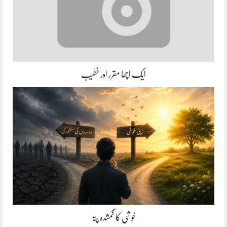
ایک اچھا مقرر اور خطیب
خوشی کا گمشدہ پتہ