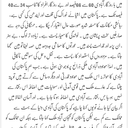
میں با روزگار آبادی 60سے 66فیصد اور بے روزگار افراد کا تناسب 34سے40
فیصد تک ہے۔پاکستان میں اشیائے خوراک کی قلت اور ایندھن کی کمی ہے،
رہائشی مکانات کا مسئلہ شدید صورت حال اختیار کر چکا ہے ۔مہنگائی کی وجہ سے
صارفیں سخت پریشان ہیں ۔ خواندگی کا معیار پست ہے۔ زیادہ تر لوگ ، بے ہنر
، ان پڑھ اور قدامت پسند ہیں۔ عورتوں کا معاشی جدوجہد میں حصہ لینا تو ہین سمجھا
جاتا ہے۔ مزدوروں کی استعداد کا ر پست ہے۔ نقل و حمل کی سہولتیں ناکافی
ہیں۔ لہذٰا موجودہ آبادی ملکی ذرائع پر بوجھ بنی ہوئی ہے۔جب ہم پاکستان کی
آبادی کا موازنہ اس ملک میں موجود قدرتی اور دیگر وسائل سے کرتے ہیں تو پتہ
چلتا ہے کہ ہمارے ملک میں قومی آمدنی او ر سہولیات میں اضافہ اس رفتار سے
نہیں ہو رہا جس رفتار سے آبادی میں اضافہ ہو تا جارہا ہے۔ اور آسان الفاظ میں
اگر بیان کیا جائے تو یوں کہنا چاہیے کہ پاکستان کی آبادی دنیا کے بہت سے
ممالک سے کم ہے لیکن پاکستان کو گنجان آباد ملک کہا جاتا ہے جبکہ ان ممالک کو