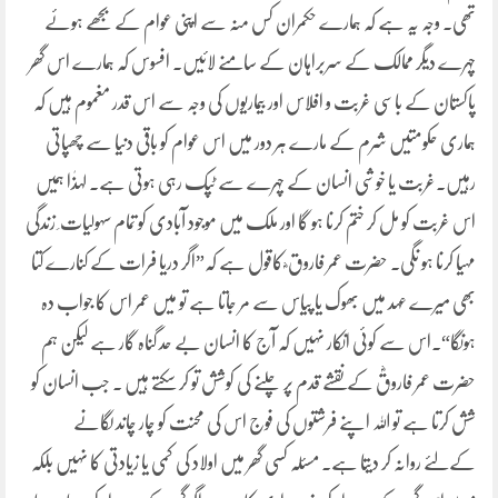
تھی۔ وجہ یہ ہے کہ ہمارے حکمران کس منہ سے اپنی عوام کے بجھے ہوئے
چہرے دیگر ممالک کے سربراہان کے سامنے لائیں۔ افسوس کہ ہمارے اس گھر
پاکستان کے باسی غربت و افلاس اور بیماریوں کی وجہ سے اس قدر مغموم ہیں کہ
ہماری حکومتیں شرم کے مارے ہر دور میں اس عوام کو باقی دنیا سے چھپاتی
رہیں۔غربت یا خوشی انسان کے چہرے سے ٹپک رہی ہوتی ہے۔ لہذٰا ہمیں
اس غربت کو مل کر ختم کرنا ہو گا اور ملک میں موجود آبادی کو تمام سہولیات ِ زندگی
مہیا کرنا ہو نگی۔ حضرت عمر فاروق ؓ کاقول ہے کہ”اگر دریا فرات کے کنارے کتا
بھی میرے عہد میں بھوک یا پیاس سے مر جاتا ہے تو میں عمر اس کا جواب دہ
ہونگا“۔اس سے کوئی انکار نہیں کہ آج کا انسان بے حد گناہ گار ہے لیکن ہم
حضرت عمر فاروقؓ کے نقشے قدم پر چلنے کی کوشش تو کر سکتے ہیں ۔ جب انسان کو
شش کرتا ہے تو اللہ اپنے فرشتوں کی فوج اس کی محنت کو چار چاند لگانے
کےلئے روانہ کر دیتا ہے۔ مسئلہ کسی گھر میں اولاد کی کمی یا زیادتی کا نہیں بلکہ