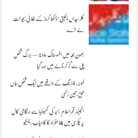
کلرسیداں ڈکیتی‘ڈاکو1 کروڑ کے طلائی زیورات
لے اڑے
بھون نلہ میں افسوسناک حادثہ — بزرگ شخص
پلی سے گر کر نالے میں بہہ گیا
کہوٹہ: فائرنگ کے واقعے میں ایک شخص جاں
بحق، تین زخمی
انجینئر قمراسلام راجہ کی کمبوڈیا سے ہنگامی کال
پر چکری میں 16 افراد کا کامیاب ریسکیو