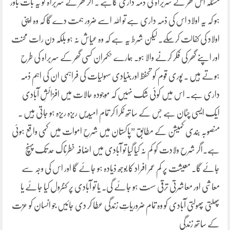
مسئلہ اس گھر کے سربراہ کی ذمہ داری کاہے ۔ اگر گھر کے سربراہ کو یہ بات باور
ہو کہ یہ اولاد اس کی ذمہ داری ہے تو اللہ اسے ضرور ہمت دے گا کہ وہ اپنی
اولاد کی کفالت کرسکے۔ لیکن شرط یہ ہے کہ وہ عیاش نہ ہو بلکہ دن رات محنت
اور اپنے گھر کی فکر کرنے والا ہو۔ ہمارے حکمران کسی گھر کے سربراہ کی طرح
ہوتے ہیں ۔ پوری قوم کو تحفظ اور بنیادی سہولیات کی فراہمی ان کی اہم ذمہ
داری ہے۔ اس میں کوئی شک نہیں کہ موجودہ حالات میں افزائشِ آبادی
ایک ایسی چٹان ہے جس کے ساتھ ٹکرا کر تمام امیدیں ریزہ ریزہ ہو جاتی ہیں ۔
منصوبہ بندی کمیشن کے مطابق ”پاکستان میں شرحِ اموات میں کمی واقع ہوئی
ہے۔اگر شرح ولادت کو کم نہ کیا گیا تو آبادی میں اضافہ خطرناک حد تک پہنچ
جائے گا۔ معیشت پر کم عمر افراد کا بوجھ ذیادہ ہو جائے گا اور اس کی وجہ سے
معاشی اور معاشرتی ترقی سست ہو جائے گی۔ یا تو آبادی پر کنٹرول کیا جائے یا
پھلتی پھولتی آبادی کو وہ تمام ضروریاتِ زندگی عطا کر دی جائیں جو انسان کو عزت
کے ساتھ زندگی