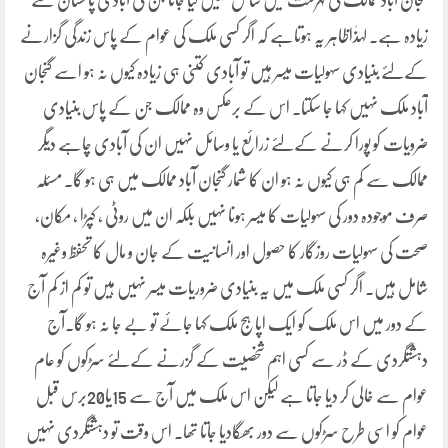
گنجان آباد ممالک کی فہرست میں شامل نہیں کیا جاتا جن کی آبادی پاکستان سے
زیادہ ہے۔ لہذٰاظاہر یہ ہوتاہے کہ اگر کسی ملک کی عوام کے پاس زندگی گزارنے
کےلئے بنیادی سہولیات میسر ہیں تو آبادی کتنی ہی زیادہ کیوں نہ ہو اسے گنجان
آباد ملک نہیں کہا جا سکتا۔ اس کے برعکس وہ ممالک جن کے پاس بنیادی
ضرویات کو پورا کرنے کےلئے زرائع یا وسائل نہیں ان کی آبادی چاہے دیگر
ممالک سے کم ہی کیوں نہ ہو ان کا شمار گنجان آباد ممالک میں ہی ہو گا۔ مسئلہ
صرف موجودہ دور کی سہولیات کا میسر ہونا نہیں بلکہ ان میں روٹی ، کپڑا ، مکان،
صحت کی سہولیات روزگار کا حصول اور انسانیت کے جان و مال کا تحفظ وغیرہ
شامل ہیں۔ اگر کسی ملک میں یہ بنیادی ضروریات میسر نہیں ہیں تو کم از کم آج
کے دور میں اس ملک کو ایک اپاہج ملک کہا جائے تو بے جا نہ ہو گا۔آج
دہشتگردی کے ڈر سے کسی اہم شخصیت کے گزرنے کےلئے سڑکوں کو عام
عوام سے خالی کر دیا جاتا ہے لیکن اس ملک میں آج سے 15یا20برس قبل
عوام کو اسی طرح سڑکوں سے دور بھگادیا جاتا تھا۔ اس وقت تو دہشتگردی نہیں