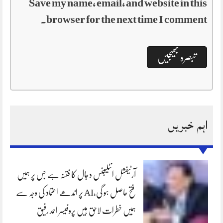
Save my name, email, and website in this
browser for the next time I comment.
اہم خبریں
آرٹیفشل انٹلیجنس دجال کا فتنہ ہے جس پر ہمیں
فتح حاصل ہو گی،AI پر اندھے اعتماد کی وجہ سے
ہمیں خطرات لاحق ہیں پروفیسر احمد رفیق