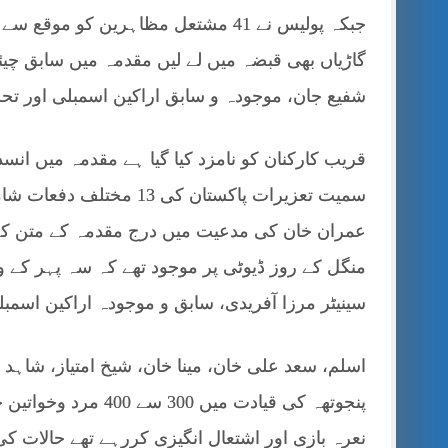
جبکہ پولیس نے 41 مشتعل مظاہرین کو 
گاڑیاں بھی قبضہ میں لے لیں مقدمہ میں سابق چیئر
شفیع جان، موجودہ و سابق اراکین اسمبلی اور تحریک
قریب کارکنان کو نامزد کیا گیا ہے مقدمہ میں ان
سمیت تعزیرات پاکستان کی
عمران خان کی مدعیت میں درج مقدمہ کے متن کے 
منگل کے روز ڈیوٹی پر موجود تھے کہ سہ پہر کے و
سینیٹر مرزا آفریدی، سابق و موجودہ اراکین اسمبل
اسلم، سعد علی خان، مینا خان، شیخ امتیاز، شاہد 
پنجوتھہ کی قیادت میں
نعرہ بازی اور اشتعال انگیزی کررہے تھے حالات ک