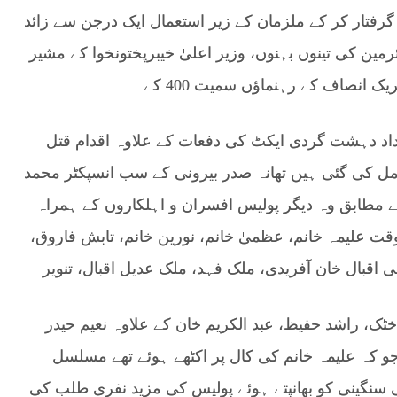
موقع سے گرفتار کر کے ملزمان کے زیر استعمال ایک درجن سے زائد
مین کی تینوں بہنوں، وزیر اعلیٰ خیبرپختونخوا کے مشیر
 انصاف کے رہنماؤں سمیت 400 کے
سداد دہشت گردی ایکٹ کی دفعات کے علاوہ اقدام قتل
 13 مختلف دفعات شامل کی گئی ہیں تھانہ صدر بیرونی کے سب انسپکٹر محمد
مطابق وہ دیگر پولیس افسران و اہلکاروں کے ہمراہ
قت علیمہ خانم، عظمیٰ خانم، نورین خانم، تابش فاروق،
ی اقبال خان آفریدی، ملک فہد، ملک عدیل اقبال، تنویر
خٹک، راشد حفیظ، عبد الکریم خان کے علاوہ نعیم حیدر
 300 سے 400 مرد وخواتین جو کہ علیمہ خانم کی کال پر اکٹھے ہوئے تھے مسلسل
ی سنگینی کو بھانپتے ہوئے پولیس کی مزید نفری طلب کی