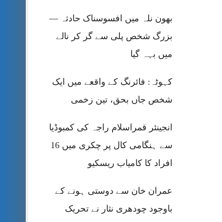
بھون نلہ میں افسوسناک حادثہ —
بزرگ شخص پلی سے گر کر نالے
میں بہہ گیا
کہوٹہ: فائرنگ کے واقعے میں ایک
شخص جاں بحق، تین زخمی
انجینئر قمراسلام راجہ کی کمبوڈیا
سے ہنگامی کال پر چکری میں 16
افراد کا کامیاب ریسکیو
عمران خان سے دوستی ہونے کے
باوجود چودھری نثار نے تحریک