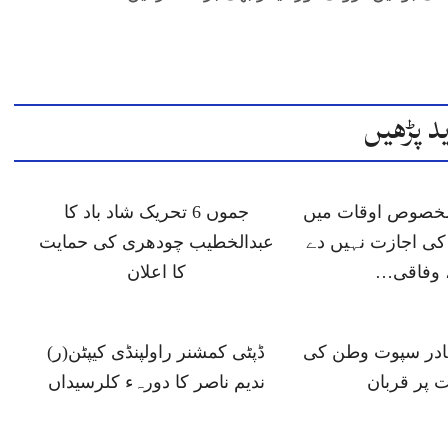
د پڑھیں
 مخصوص اوقات میں
جموں 6 تحریک شاد باد کا
ی اجازت نہیں دے
عبدالخطیب چودھری کی حمایت
 وفاقی…
کا اعلان
ہادر سپوت وطن کی
ڈپٹی کمشنر راولپنڈی کیپٹن(ر)
 پر قربان
ندیم ناصر کا دورہء کلرسیداں