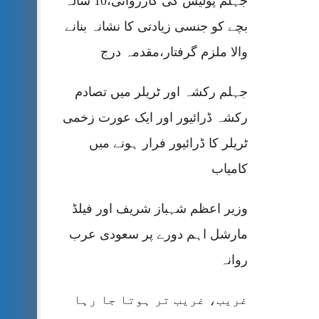
جہلم پولیس کی کارروائی،10 سالہ
بچے کو جنسی زیادتی کا نشانہ بنانے
والا ملزم گرفتار،مقدمہ درج
جہلم رکشہ اور ٹریلر میں تصادم
رکشہ ڈرائیور اور ایک عورت زخمی
ٹریلر کا ڈرائیور فرار ہونے میں
کامیاب
وزیر اعظم شہباز شریف اور فیلڈ
مارشل اہم دورے پر سعودی عرب
روانہ
غریب، غریب تر ہوتا جا رہا