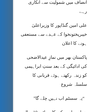
انصاف میں شمولیت سے انکاری
رہے
علی امین گنڈاپور کا وزیراعلیٰ
خیبرپختونخوا کے عہدے سے مستعفی
ہونے کا اعلان
پاکستان بھر میں نمازِ عیدالاضحی
کی ادائیگی کے بعد سنتِ ابراہیمی
کو زندہ رکھتے ہوئے قربانی کا
سلسلہ شروع
“یہ سسٹم اب نہیں چلے گا”