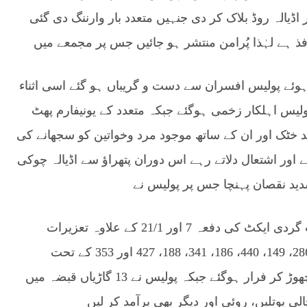
 اڈیالہ روڈ بلاک کر دی جنہیں متعدد بار وارننگ دی گئی
ہوئے پولیس افسران سے دست و گریباں ہو گئے اسی اثناء
 مظاہرین نے پتھراؤ شروع کر دیا جس سے 9 پولیس اہلکار زخمی ہوگئے جبکہ متعدد کے یونیفارم پھٹ
د خٹک اور ان کے ساتھ موجود مرد وخواتین کو سجھانے کی
اور اشتعال دلاتے رہے اس دوران پتھراؤ سے اڈیالہ چوکی
موقع سے 41 افراد کو گرفتار کر کے انسداد دہشت گردی ایکٹ کی دفعہ 7 اور 21/1 کے علاوہ تعزیرات
پاکستان کی دفعات 324، 120 بی، 147، 109، 285، 286، 149، 440، 186، 341، 188، 427 اور 353 کے تحت
مقدمہ درج کرلیا اس دوران بعض ملزمان گاڑیاں چھوڑ کر فرار ہوگئے جبکہ پولیس نے 13 گاڑیاں قبضہ میں