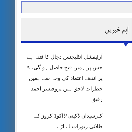
اہم خبریں
حرمت پر قربان
 کی پریس کانفرنس
آرٹیفشل انٹلیجنس دجال کا فتنہ ہے
جس پر ہمیں فتح حاصل ہو گی،AI
پر اندھے اعتماد کی وجہ سے ہمیں
خطرات لاحق ہیں پروفیسر احمد
رفیق
کلرسیداں ڈکیتی‘ڈاکو1 کروڑ کے
طلائی زیورات لے اڑے