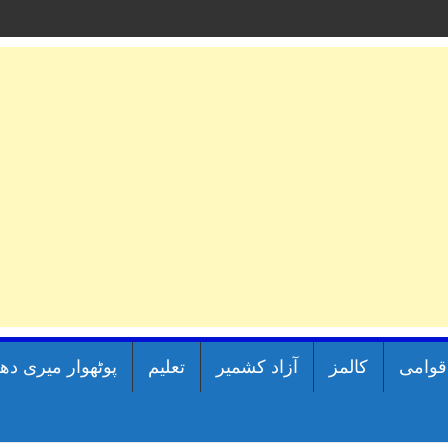
اقوامی
کالمز
آزاد کشمیر
تعلیم
پوٹھوار میری دھ