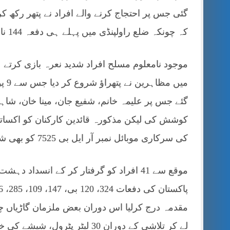
گئی جس پر احتجاج کرنے والے افراد نے پتھر رکھ کر
کہ چونکہ ضلع راولپنڈی میں پہلے ہی دفعہ 144 نافذ ہے لہٰذا پُرامن منتشر ہو جائیں جس پر مجمعے میں
موجود نامعلوم مسلح افراد شدید نعرہ بازی کرتے 
میں
گئے جس پر علیمہ خانم، شفیع جان، مینا خان، شاہ
کوشش کی لیکن مذکورہ قائدین کارکنان کو اکساتے 
کی سرکاری موبائل نمبر آر ایل بی 7525 کو بھی شدید نقصان پہنچا جس پر پولیس نے
لے کر تلاشی کے دوران 30 لیٹر پٹرول، شیشے کی خالی بوتلیں، روئی اور دیگر بھی برآمد کر لیں