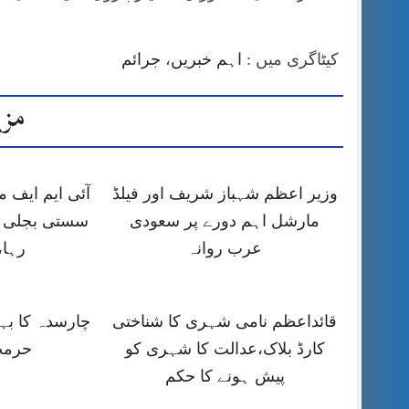
کیٹاگری میں :
اہم خبریں
،
جرائم
مزی
وزیر اعظم شہباز شریف اور فیلڈ
آئی ایم ایف
مارشل اہم دورے پر سعودی
سستی بجلی ک
عرب روانہ
رہا،
قائداعظم نامی شہری کا شناختی
چارسدہ کا ب
کارڈ بلاک،عدالت کا شہری کو
حرمت
پیش ہونے کا حکم