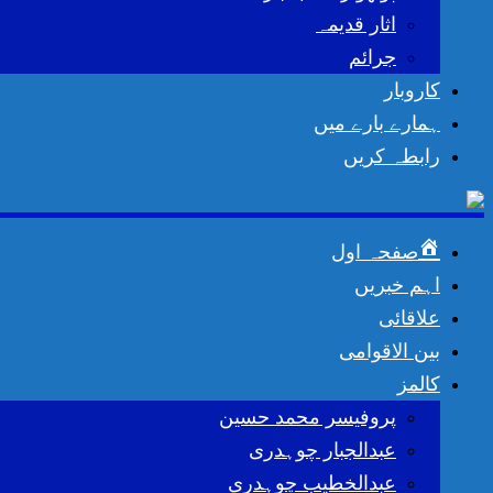
اثار قدیمہ
جرائم
کاروبار
ہمارے بارے میں
رابطہ کریں
صفحہ اول
اہم خبریں
علاقائی
بین الاقوامی
کالمز
پروفیسر محمد حسین
عبدالجبار چوہدری
عبدالخطیب چوہدری