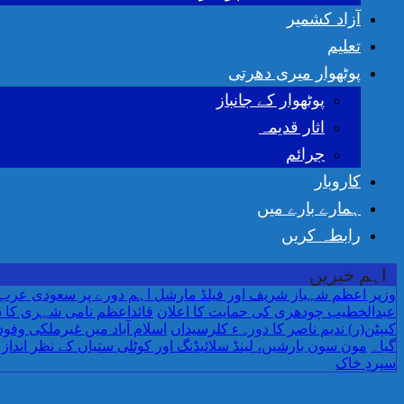
آزاد کشمیر
تعلیم
پوٹھوار میری دھرتی
پوٹھوار کے جانباز
اثار قدیمہ
جرائم
کاروبار
ہمارے بارے میں
رابطہ کریں
اہم خبریں
وزیر اعظم شہباز شریف اور فیلڈ مارشل اہم دورے پر سعودی عرب 
عبدالخطیب چودھری کی حمایت کا اعلان
قائداعظم نامی شہری کا ش
کیپٹن(ر) ندیم ناصر کا دورہء کلرسیداں
گیا۔
مون سون بارشیں، لینڈ سلائیڈنگ اور کوٹلی ستیاں کے نظر انداز 
سپردِ خاک