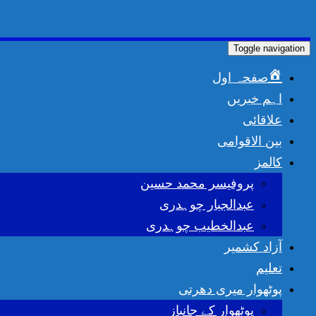
Toggle navigation
صفحہ اول
اہم خبریں
علاقائی
بین الاقوامی
کالمز
پروفیسر محمد حسین
عبدالجبار چوہدری
عبدالخطیب چوہدری
آزاد کشمیر
تعلیم
پوٹھوار میری دھرتی
پوٹھوار کے جانباز