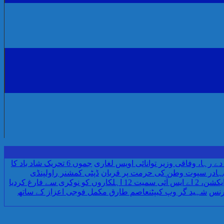
رہا، وفاقی وزیر توانائی اویس لغاری
جموں 6 تحریک شاد باد کا
بہادر سپوت وطن کی حرمت پر قربان
ڈپٹی کمشنر راولپنڈی
اسلام آباد میں غیرملکی وفود کی آمد کے موقع پر ڈیوٹی سے غائب پولیس اہلکاروں کیخلاف سخت ایکشن، 2 اے ایس آئی سمیت 12 اہلکاروں کو نوکری سے فارغ کردیا
رنس
شہید گر وپ کیپٹنعاصم طارق مکمل فوجی اعزاز کے ساتھ