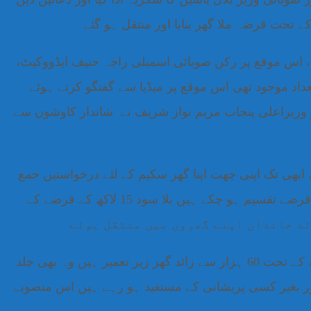
 تحت قرضہ ملا گھر بنایا اور منتقل ہو گئے
، اس موقع پر رکن صوبائی اسمبلی راجہ حنیف ایڈووکیٹ،
اد موجود تھی اس موقع پر میڈیا سے گفتگو کرتے ہوئے
 وزیراعلی پنجاب مریم نواز شریف نے شاندار کاوشوں سے
 زائد لوگ رجسٹر ہو چکے ہیں جبکہ پنجاب سے 10 لاکھ سے زائد افراد نے ابھی تک اپنی چھت اپنا گھر سکیم کے لئے درخواستیں جمع
کروائی ہیں انہوں نے کہا کہ وزیراعلی پنجاب کے اس منصوبے کے تحت ابھی تک 1 لاکھ 21 ہزار لوگوں میں اس سکیم کے قرضے تقسیم ہو چکے ہیں بلا سود 15 لاکھ کے قرضے کے
ہیں جو دربدر تھے کرائے پر تھے وہ الحمدللہ عزت کے ساتھ اب اپنے گھروں میں اپنی چھت کے نیچے ہیں اس شاندار منصوبے کے تحت 60 ہزار سے زائد گھر زیر تعمیر ہیں وہ بھی جلد
ر بغیر کسی پریشانی کے مستفید ہو رہے ہیں اس منصوبے