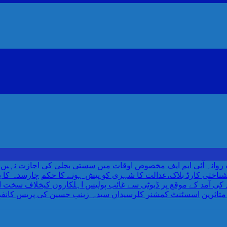
روانہ
آئی ایم ایف مخصوص اوقات میں سستی بجلی کی اجازت نہیں دے 
ناختی کارڈ بلاک،عدالت کا شہری کو پیش ہونے کا حکم
چارسدہ کا 
متاثرین
اسسٹنٹ کمشنر کلرسیداں سیدہ زینب حسین کی پریس کانف