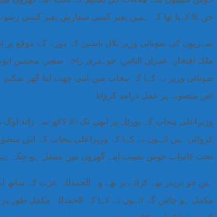
جن کا کہنا تھا کہ ہمیں بغیر کسی سفارش بغیر کسی رشوت او
شہریوں کی صوبائی وزیر بلال یاسین کے دورے کے موقع پر 
ملک افتخار، عمران الیاس، چوہدری راجہ صغیر، محسن ایوب خ
صوبائی وزیر نے کہا کہ پنجاب میں اپنی چھت اپنا گھر سک
اس منصوبے پر عمل درامد کروایا
تحت کامیاب خوش نصیب اپنے گھروں میں منتقل ہو چکے ہیں اپنی چھت اپنا گھر سکیم کے تح
مکمل ہو جائیں گے انہوں نے کہا کہ الحمدللہ مکمل طور 