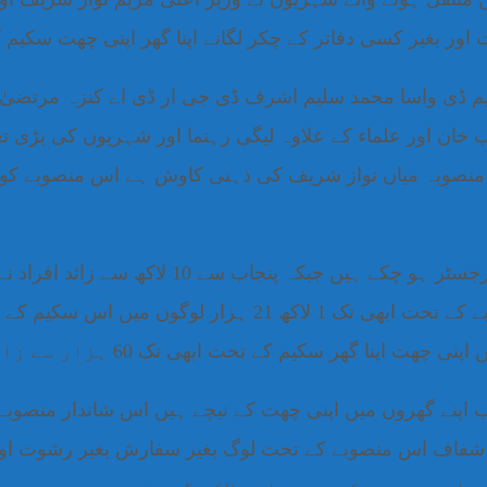
ر بغیر کسی دفاتر کے چکر لگانے اپنا گھر اپنی چھت سکیم کے
ایم ڈی واسا محمد سلیم اشرف ڈی جی ار ڈی اے کنزہ مرتضیٰ
ان اور علماء کے علاوہ لیگی رہنما اور شہریوں کی بڑی تعد
یم منصوبہ میاں نواز شریف کی ذہنی کاوش ہے اس منصوبے کو
وزیراعلی پنجاب کے پورٹل پر ابھی تک 20 لاکھ سے
ت ابھی تک 60 ہزار سے زائد خاندان اپنے گھروں میں منتقل ہوئے
پر شفاف اس منصوبے کے تحت لوگ بغیر سفارش بغیر رشوت او