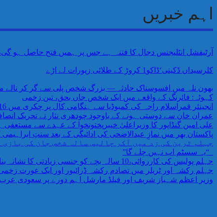
اہم خبریں
آرٹیفشل انٹلیجنس دجال کا فتنہ ہے جس پر ہمیں فتح حاصل ہو گی،AI پر اندھے اعتماد کی وجہ سے ہمیں خطرات لاحق ہیں پروفیسر احمد رفیق
کلرسیداں ڈکیتی‘ڈاکو1 کروڑ کے طلائی زیورات لے اڑے
بھون نلہ میں افسوسناک حادثہ — بزرگ شخص پلی سے گر کر نالے می
کہوٹہ: فائرنگ کے واقعے میں ایک شخص جاں بحق، تین زخمی
انجینئر قمراسلام راجہ کی کمبوڈیا سے ہنگامی کال پر چکری میں 16 افراد کا کامیاب ریسکیو
عمران خان سے دوستی ہونے کے باوجود چودھری نثار نے تحریک انص
علی امین گنڈاپور کا وزیراعلیٰ خیبرپختونخوا کے عہدے سے مستعفی ہو
پاکستان بھر میں نمازِ عیدالاضحی کی ادائیگی کے بعد سنتِ ابراہیمی
جہلم ٹرین کی زد میں آکر چالیس سالہ شخص جان کی بازی 
“یہ سسٹم اب نہیں چلے گا”
جہلم پولیس کی کارروائی،10 سالہ بچے کو جنسی زیادتی کا نشانہ بنانے والا ملزم گرفتار،مقدمہ درج
جہلم رکشہ اور ٹریلر میں تصادم رکشہ ڈرائیور اور ایک عورت زخمی ٹر
وزیر اعظم شہباز شریف اور فیلڈ مارشل اہم دورے پر سعودی عرب 