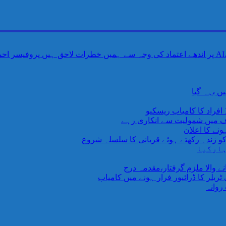
ں بہہ گیا
اف میں شمولیت سے انکاری رہے
نے کا اعلان
 کو زندہ رکھتے ہوئے قربانی کا سلسلہ شروع
ہارگیا
یلر کا ڈرائیور فرار ہونے میں کامیاب
روانہ