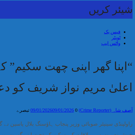
شیئر کریں
فیس بک
ٹویٹر
واٹس ایپ
“اپنا گھر اپنی چھت سکیم” ک
اعلیٰ مریم نواز شریف کو دع
آصف شاہ (Crime Reporter)
0 تبصرے
09/01/2026
09/01/2026
راولپنڈی سینیئر صوبائی وزیر پنجاب ہاؤسنگ بلال یاسین نے 
خوش نصیبوں سے ملاقات کی سکیم کے تحت اپنے گھروں میں منت