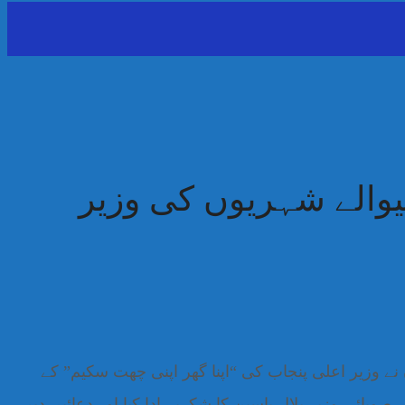
یوالے شہریوں کی وزیر
 نے وزیر اعلی پنجاب کی “اپنا گھر اپنی چھت سکیم” کے
بائی وزیر بلال یاسین کا شکریہ ادا کیا اور دعائیں دیں