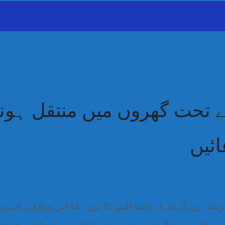
ے تحت گھروں میں منتقل ہون
ائیں
گزشتہ روز آر ڈی اے واسا آفس کا دورہ کیا اس موقع پر انہوں
قل ہونے والے شہریوں نے وزیر اعلیٰ مریم نواز شریف اور صو