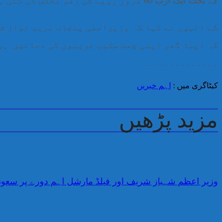
کے تحت ایک ارب 60 کروڑ روپے کی رقم مختص کی گئی ہے اس منصوبے کے تحت پانچ لاکھ گھر تعمیر ہوں
گے انہوں نے کہا کہ وزیراعلی پنجاب مریم نواز ش
کہ اپنا گھر اپنی چھت سکیم غریبوں کی دعائیں ہی
۔۔۔۔۔۔۔۔۔۔۔۔۔۔
کیٹاگری میں :
اہم خبریں
مزید پڑھیں
وزیر اعظم شہباز شریف اور فیلڈ مارشل اہم دورے پر سعو