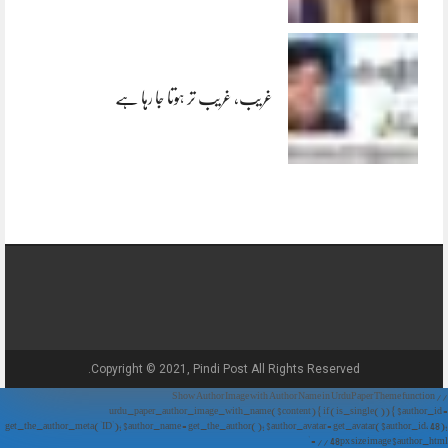
غریب، غریب تر ہوتا جا رہا ہے
Copyright © 2021, Pindi Post All Rights Reserved.
// Show Author Image with Author Name in UrduPaper Theme function
urdu_paper_author_image_with_name($content) { if (is_single()) { $author_id =
get_the_author_meta('ID'); $author_name = get_the_author(); $author_avatar = get_avatar($author_id, 48);
// 48px size image $author_html = '