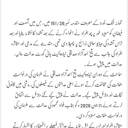
تھانہ اٹک خورد کے معروف مقدمہ نمبر 151/26 میں، جس میں آصف اور
فیضان کو مبینہ طور پر چھ افراد نے اغواء کرنے کے بعد تشدد کا نشانہ بنایا اور بعد
ازاں تشدد کی ویڈیو سماجی ذرائع پر پھیلا دی تھی، مقدمے کے مدعی اور متاثرہ
افراد کی جانب سے شیخ احمد آزاد صدیقی ایڈووکیٹ ہائی کورٹ عدالتِ عالیہ،
عدالت میں پیش ہوئے۔
سماعت کے دوران ایڈووکیٹ شیخ احمد آزاد صدیقی نے ملزمان کی درخواستِ
ضمانت کی مخالفت کرتے ہوئے اعلیٰ عدالتوں کے فیصلوں کی روشنی میں قانونی
نکات اور دلائل پیش کیے۔ عدالت نے پیش کیے گئے دلائل سے اتفاق
کرتے ہوئے 11 جون 2026ء کو جناب فواد محمود کی عدالت سے ملزمان کی
درخواستِ ضمانت مسترد کر دی۔
متاثرہ افراد اور ان کے اہلِ خانہ نے عدالتی فیصلے پر اطمینان کا اظہار کرتے