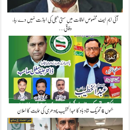
آئی ایم ایف مخصوص اوقات میں سستی بجلی کی اجازت نہیں دے رہا،
وفاقی…
جموں 6 تحریک شاد باد کا عبدالخطیب چودھری کی حمایت کا اعلان