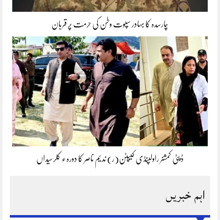
چارسدہ کا بہادر سپوت وطن کی حرمت پر قربان
ڈپٹی کمشنر راولپنڈی کیپٹن(ر) ندیم ناصر کا دورہء کلرسیداں
اہم خبریں