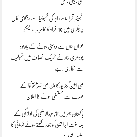
بحق، تین زخمی
انجینئر قمراسلام راجہ کی کمبوڈیا سے ہنگامی کال
پر چکری میں 16 افراد کا کامیاب ریسکیو
عمران خان سے دوستی ہونے کے باوجود
چودھری نثار نے تحریک انصاف میں شمولیت
سے انکاری رہے
علی امین گنڈاپور کا وزیراعلیٰ خیبرپختونخوا کے
عہدے سے مستعفی ہونے کا اعلان
پاکستان بھر میں نمازِ عیدالاضحی کی ادائیگی کے
بعد سنتِ ابراہیمی کو زندہ رکھتے ہوئے قربانی کا
سلسلہ شروع