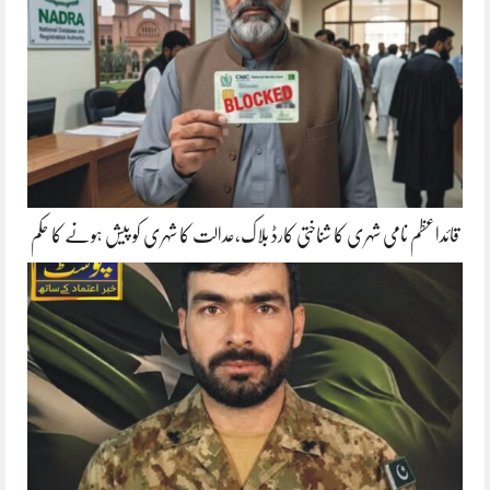
قائداعظم نامی شہری کا شناختی کارڈ بلاک،عدالت کا شہری کو پیش ہونے کا حکم