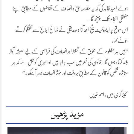
ہوئے امید ظاہر کی کہ یہ مقدمہ حق و انصاف کے تقاضوں کے مطابق اپنے
منطقی انجام تک پہنچے گا۔
اس موقع پر ایڈووکیٹ شیخ احمد آزاد صدیقی نے ذرائع ابلاغ سے گفتگو کرتے
ہوئے کہا:
“میں ہر مظلوم کے حقوق کے تحفظ اور انصاف کی فراہمی کے لیے ہمیشہ آواز
بلند کرتا رہوں گا۔ قانون کی نظر میں سب برابر ہیں اور میری کوشش ہے کہ ہر
متاثرہ شخص کو قانون کے مطابق بروقت اور مؤثر انصاف میسر آ سکے۔”
کیٹاگری میں :
اہم خبریں
مزید پڑھیں