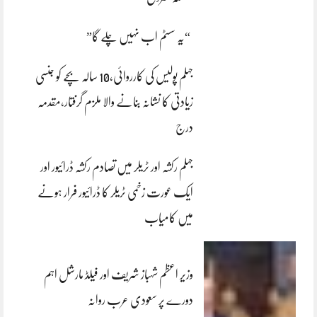
“یہ سسٹم اب نہیں چلے گا”
جہلم پولیس کی کارروائی،10 سالہ بچے کو جنسی
زیادتی کا نشانہ بنانے والا ملزم گرفتار،مقدمہ
درج
جہلم رکشہ اور ٹریلر میں تصادم رکشہ ڈرائیور اور
ایک عورت زخمی ٹریلر کا ڈرائیور فرار ہونے
میں کامیاب
وزیر اعظم شہباز شریف اور فیلڈ مارشل اہم
دورے پر سعودی عرب روانہ