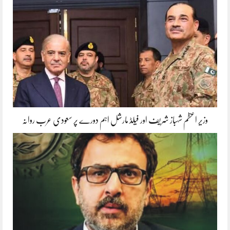
وزیر اعظم شہباز شریف اور فیلڈ مارشل اہم دورے پر سعودی عرب روانہ