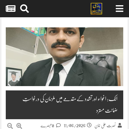
Skip
to
content
اٹک: اغواء اور تشدد کے مقدمے میں ملزمان کی درخواستِ
ضمانت مسترد
11/06/2026
نصرت علی خان
0 تبصرے