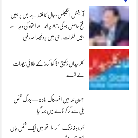
آرٹیفشل انٹلیجنس دجال کا فتنہ ہے جس پر ہمیں
فتح حاصل ہو گی،AI پر اندھے اعتماد کی وجہ سے
ہمیں خطرات لاحق ہیں پروفیسر احمد رفیق
کلرسیداں ڈکیتی‘ڈاکو1 کروڑ کے طلائی زیورات
لے اڑے
بھون نلہ میں افسوسناک حادثہ — بزرگ شخص
پلی سے گر کر نالے میں بہہ گیا
کہوٹہ: فائرنگ کے واقعے میں ایک شخص جاں