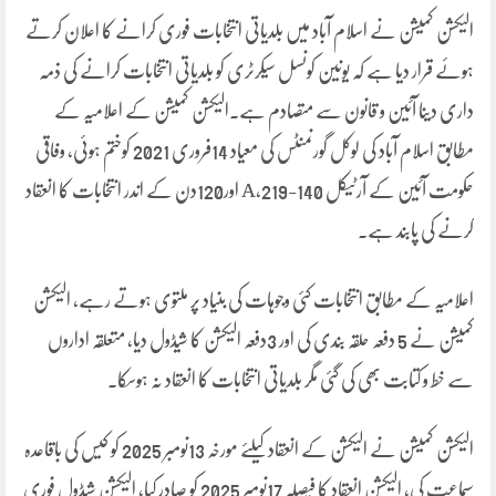
الیکشن کمیشن نے اسلام آباد میں بلدیاتی انتخابات فوری کرانے کا اعلان کرتے
ہوئے قرار دیا ہے کہ یونین کونسل سیکرٹری کو بلدیاتی انتخابات کرانے کی ذمہ
داری دینا آئین و قانون سے متصادم ہے۔الیکشن کمیشن کے اعلامیہ کے
مطابق اسلام آباد کی لوکل گورنمنٹس کی معیاد 14فروری 2021 کوختم ہوئی، وفاقی
حکومت آئین کے آرٹیکل 140-A،219 اور120دن کے اندر انتخابات کا انعقاد
کرنے کی پابند ہے۔
اعلامیہ کے مطابق انتخابات کئی وجوہات کی بنیاد پر ملتوی ہوتے رہے، الیکشن
کمیشن نے 5 دفعہ حلقہ بندی کی اور 3دفعہ الیکشن کا شیڈول دیا، متعلقہ اداروں
سے خط و کتابت بھی کی گئی مگر بلدیاتی انتخابات کا انعقاد نہ ہوسکا۔
الیکشن کمیشن نے الیکشن کے انعقاد کیلئے مورخہ 13نومبر 2025 کو کیس کی باقاعدہ
سماعت کی، الیکشن انعقاد کا فیصلہ 17نومبر 2025 کو صادر کیا، الیکشن شیڈول فوری