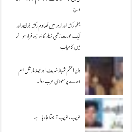
درج
جہلم رکشہ اور ٹریلر میں تصادم رکشہ ڈرائیور اور
ایک عورت زخمی ٹریلر کا ڈرائیور فرار ہونے
میں کامیاب
وزیر اعظم شہباز شریف اور فیلڈ مارشل اہم
دورے پر سعودی عرب روانہ
غریب، غریب تر ہوتا جا رہا ہے