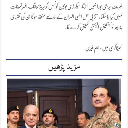
تعریف پربھی پورا نہیں اترتا، سیکرٹری یونین کونسل کو پریذائنڈنگ افسرتعینات
نہیں کیا جا سکتا، انتخابی عمل انہی افسران کے ذریعے منعقد ہوگا جن کی تقرری
بذریعہ نوٹیفکیشن الیکشن کمیشن کرے گا۔
کیٹاگری میں :
اہم خبریں
مزید پڑھیں