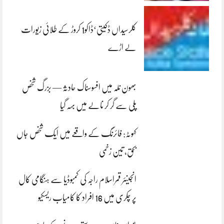
کلرسیداں ڈکیتی‘ڈاکو1 کروڑ کے طلائی زیورات
لے اڑے
بھون نلہ میں افسوسناک حادثہ — بزرگ شخص
پلی سے گر کر نالے میں بہہ گیا
کہوٹہ: فائرنگ کے واقعے میں ایک شخص جاں
بحق، تین زخمی
انجینئر قمراسلام راجہ کی کمبوڈیا سے ہنگامی کال
پر چکری میں 16 افراد کا کامیاب ریسکیو