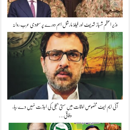
وزیر اعظم شہباز شریف اور فیلڈ مارشل اہم دورے پر سعودی عرب روانہ
آئی ایم ایف مخصوص اوقات میں سستی بجلی کی اجازت نہیں دے رہا،
وفاقی…