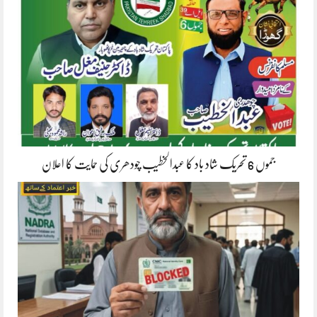
جموں 6 تحریک شاد باد کا عبدالخطیب چودھری کی حمایت کا اعلان