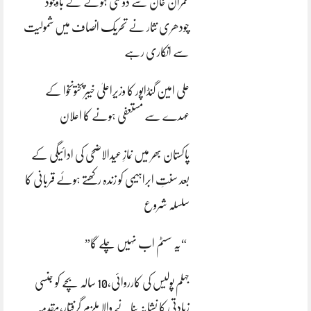
عمران خان سے دوستی ہونے کے باوجود
چودھری نثار نے تحریک انصاف میں شمولیت
سے انکاری رہے
علی امین گنڈاپور کا وزیراعلیٰ خیبرپختونخوا کے
عہدے سے مستعفی ہونے کا اعلان
پاکستان بھر میں نمازِ عیدالاضحی کی ادائیگی کے
بعد سنتِ ابراہیمی کو زندہ رکھتے ہوئے قربانی کا
سلسلہ شروع
“یہ سسٹم اب نہیں چلے گا”
جہلم پولیس کی کارروائی،10 سالہ بچے کو جنسی
زیادتی کا نشانہ بنانے والا ملزم گرفتار،مقدمہ