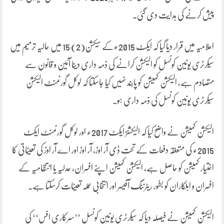
پیش کرنے کی ہدایت دی گئی۔
اعلامیہ میں قرار دیا گیا کہ ایکٹ 2015ءکے سیکشن(2) 15 میں حالیہ ترمیم میں
سیکرٹری یونین کونسل کو الیکشن کرانے کی ذمہ داری دینا آئین و قانون سے
متصادم ہے، الیکشن کمیشن کو پابند نہیں کیا جاسکتا کہ لوکل گورنمنٹ الیکشن
سیکرٹری یونین کونسل کی ذمہ داری ہو۔
الیکشن کمیشن نے واضح کیا کہ الیکشنز ایکٹ 2017ء اور لوکل گورنمنٹ ایکٹ
2015ء کی متعلقہ دفعات کے تحت ڈی آر اوز، آر اوز اور اے آر اوز کی تعیناتی کا
اختیار کمیشن کو حاصل ہے، الیکشن کمیشن اپنے افسران، عدلیہ یا انتظامیہ کے
افسران و اہلکاران کو بطور ریٹرننگ آفیسر اور انتخابی عملہ تعینات کرسکتا ہے۔
الیکشن کمیشن نے فیصلہ دیا کہ سیکرٹری یونین کونسل ’’سرکاری افس‘‘ کی