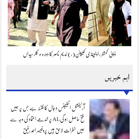
ڈپٹی کمشنر راولپنڈی کیپٹن(ر) ندیم ناصر کا دورہء کلرسیداں
اہم خبریں
آرٹیفشل انٹلیجنس دجال کا فتنہ ہے جس پر ہمیں
فتح حاصل ہو گی،AI پر اندھے اعتماد کی وجہ سے
ہمیں خطرات لاحق ہیں پروفیسر احمد رفیق