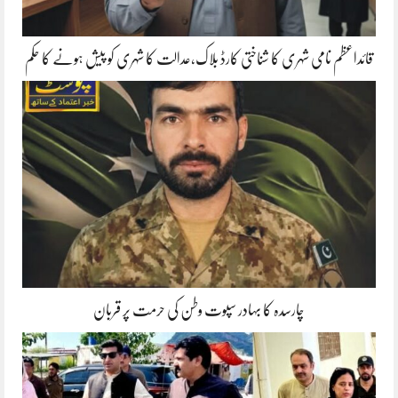
قائداعظم نامی شہری کا شناختی کارڈ بلاک،عدالت کا شہری کو پیش ہونے کا حکم
چارسدہ کا بہادر سپوت وطن کی حرمت پر قربان