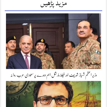
مزید پڑھیں
وزیر اعظم شہباز شریف اور فیلڈ مارشل اہم دورے پر سعودی عرب روانہ