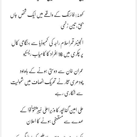
کہوٹہ: فائرنگ کے واقعے میں ایک شخص جاں
بحق، تین زخمی
انجینئر قمراسلام راجہ کی کمبوڈیا سے ہنگامی کال
پر چکری میں 16 افراد کا کامیاب ریسکیو
عمران خان سے دوستی ہونے کے باوجود
چودھری نثار نے تحریک انصاف میں شمولیت
سے انکاری رہے
علی امین گنڈاپور کا وزیراعلیٰ خیبرپختونخوا کے
عہدے سے مستعفی ہونے کا اعلان