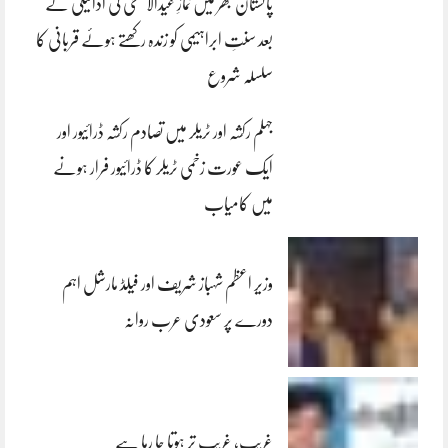
پاکستان بھر میں نمازِ عیدالاضحی کی ادائیگی کے
بعد سنتِ ابراہیمی کو زندہ رکھتے ہوئے قربانی کا
سلسلہ شروع
جہلم رکشہ اور ٹریلر میں تصادم رکشہ ڈرائیور اور
ایک عورت زخمی ٹریلر کا ڈرائیور فرار ہونے
میں کامیاب
وزیر اعظم شہباز شریف اور فیلڈ مارشل اہم
دورے پر سعودی عرب روانہ
غریب، غریب تر ہوتا جا رہا ہے