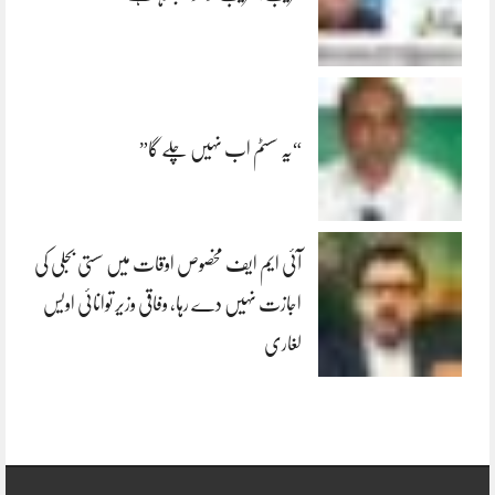
“یہ سسٹم اب نہیں چلے گا”
آئی ایم ایف مخصوص اوقات میں سستی بجلی کی
اجازت نہیں دے رہا، وفاقی وزیر توانائی اویس
لغاری