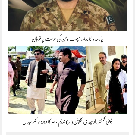
چارسدہ کا بہادر سپوت وطن کی حرمت پر قربان
ڈپٹی کمشنر راولپنڈی کیپٹن(ر) ندیم ناصر کا دورہء کلرسیداں