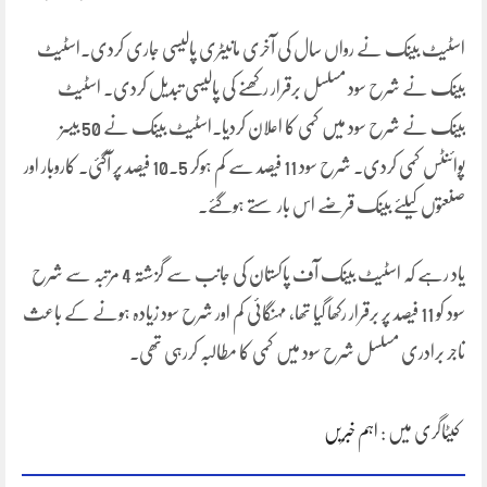
اسٹیٹ بینک نے رواں سال کی آخری مانیٹری پالیسی جاری کردی۔اسٹیٹ
بینک نے شرح سود مسلسل برقرار رکھنے کی پالیسی تبدیل کردی۔ اسٹیٹ
بینک نے شرح سود میں کمی کا اعلان کردیا۔اسٹیٹ بینک نے 50 بیسز
پوائنٹس کمی کردی۔ شرح سود 11 فیصد سے کم ہوکر 10.5 فیصد پر آگئی۔ کاروبار اور
صنعتوں کیلئے بینک قرضے اس بار سستے ہوگئے۔
یاد رہے کہ اسٹیٹ بینک آف پاکستان کی جانب سے گزشتہ 4 مرتبہ سے شرح
سود کو 11 فیصد پر برقرار رکھا گیا تھا، مہنگائی کم اور شرح سود زیادہ ہونے کے باعث
تاجر برادری مسلسل شرح سود میں کمی کا مطالبہ کررہی تھی۔
کیٹاگری میں :
اہم خبریں