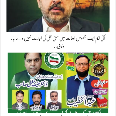
آئی ایم ایف مخصوص اوقات میں سستی بجلی کی اجازت نہیں دے رہا،
وفاقی…