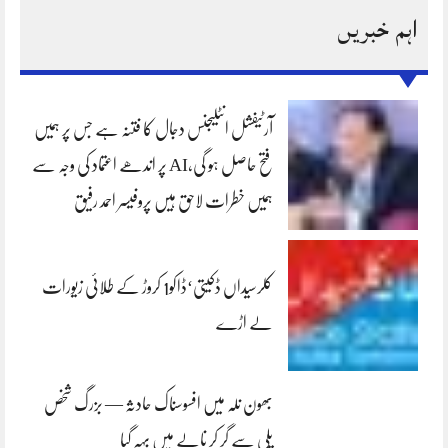
اہم خبریں
آرٹیفشل انٹلیجنس دجال کا فتنہ ہے جس پر ہمیں
فتح حاصل ہو گی،AI پر اندھے اعتماد کی وجہ سے
ہمیں خطرات لاحق ہیں پروفیسر احمد رفیق
کلرسیداں ڈکیتی‘ڈاکو1 کروڑ کے طلائی زیورات
لے اڑے
بھون نلہ میں افسوسناک حادثہ — بزرگ شخص
پلی سے گر کر نالے میں بہہ گیا