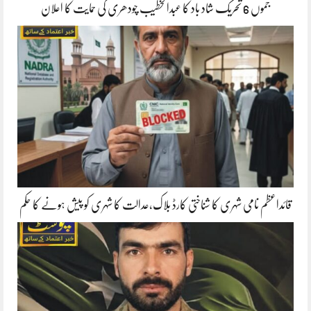
جموں 6 تحریک شاد باد کا عبدالخطیب چودھری کی حمایت کا اعلان
قائداعظم نامی شہری کا شناختی کارڈ بلاک،عدالت کا شہری کو پیش ہونے کا حکم