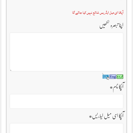
آپکا ای میل ایڈریس شائع نہیں کیا جائے گا
اپنا تبصرہ لکھیں
آپکا نام
*
آپکا ای میل ایڈریس
*