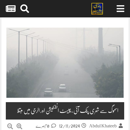
Skip
to
content
اسموگ سے شہری پنک آئی ،چیسٹ انفکیشن اور الرجی میں مبتلا
12/11/2024
Abdul Khateeb
0 تبصرے