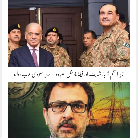
وزیر اعظم شہباز شریف اور فیلڈ مارشل اہم دورے پر سعودی عرب روانہ