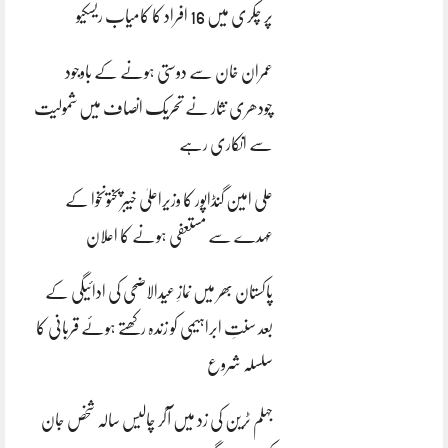
پر چکری میں 16 افراد کا کامیاب ریسکیو
عمران خان سے دوستی ہونے کے باوجود
چودھری نثار نے تحریک انصاف میں شمولیت
سے انکاری رہے
علی امین گنڈاپور کا وزیراعلیٰ خیبرپختونخوا کے
عہدے سے مستعفی ہونے کا اعلان
پاکستان بھر میں نمازِ عیدالاضحی کی ادائیگی کے
بعد سنتِ ابراہیمی کو زندہ رکھتے ہوئے قربانی کا
سلسلہ شروع
جہلم ٹرین کی زد میں آکر چالیس سالہ شخص جان