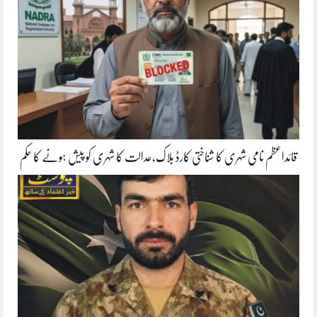
قائداعظم نامی شہری کا شناختی کارڈ بلاک،عدالت کا شہری کو پیش ہونے کا حکم