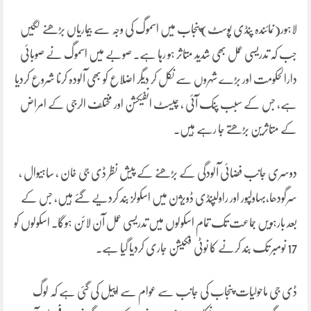
لاہور(نمائندہ پنڈی پوسٹ)پنجاب میں اسموگ کی وجہ سے بیماریاں بڑھنے لگیں
جب کہ تدریسی عمل بھی شدید متاثر ہو رہا ہے۔ صوبے میں اسموگ نے صوبائی
دارالحکومت اور بڑے شہروں سے نکل کر دیگر اضلاع کو بھی آلودہ کرنا شروع کردیا
ہے، جس کے سبب پنک آئی ، چیسٹ انفیکشن اور مختلف الرجی کے امراض
کے متاثرین بڑھتے جا رہے ہیں۔
دوسری جانب فضائی آلودگی کے بڑھنے کے پیش نظر ڈی جی خان ، ساہیوال ،
سرگودھا،بہاولپور اور راولپنڈی ڈویژن میں اسکولز بند کردیے گئے ہیں، جس کے
بعد بارہویں جماعت تک تمام اسکولوں میں تدریسی عمل آن لائن ہوگا۔ اسکولوں کو
17 نومبر تک بند کرنے کا نوٹی فکیشن جاری کردیا گیا ہے۔
ڈی جی ماحولیات پنجاب کی جانب سے عوام سے اپیل کی گئی ہے کہ لوگ