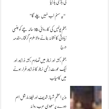
کی بازی ہارگیا
“یہ سسٹم اب نہیں چلے گا”
جہلم پولیس کی کارروائی،10 سالہ بچے کو جنسی
زیادتی کا نشانہ بنانے والا ملزم گرفتار،مقدمہ
درج
جہلم رکشہ اور ٹریلر میں تصادم رکشہ ڈرائیور اور
ایک عورت زخمی ٹریلر کا ڈرائیور فرار ہونے
میں کامیاب
وزیر اعظم شہباز شریف اور فیلڈ مارشل اہم
دورے پر سعودی عرب روانہ