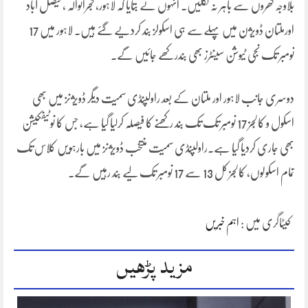
بلاوجہ گھروں سے باہر نہ نکلیں۔ انہوں نے بتایا کہ لاہور، گجرانوالہ ، فیصل آباد
اورملتان ڈویژن میں پہلےسے ہی اسکولز بند کردیے گئے ہیں۔ لاہور میں 17
نومبر تک نجی ٹیوشن سینٹرز بھی بندرکھے جائیں گے۔
دوسری جانب لاہور اور ملتان کے بعد راولپنڈی سمیت دیگر ڈویژنز میں بھی
اسکول و کالجز 17 نومبر تک تک بند رکھنے کا فیصلہ کرلیا گیا ہے، جس کا نوٹیفکیشن
بھی جاری کردیا گیا ہے۔راولپنڈی سمیت منتخب ڈویژنز میں بارہویں کلاس تک
تمام اسکولوں، کالجز کل 13 سے 17 نومبر تک لیے بند رہیں گے۔
کیٹاگری میں :
اہم خبریں
مزید پڑھیں