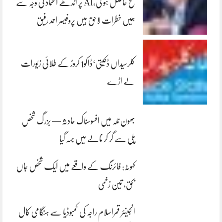
فتح حاصل ہو گی،AI پر اندھے اعتماد کی وجہ سے
ہمیں خطرات لاحق ہیں پروفیسر احمد رفیق
کلرسیداں ڈکیتی‘ڈاکو1 کروڑ کے طلائی زیورات
لے اڑے
بھون نلہ میں افسوسناک حادثہ — بزرگ شخص
پلی سے گر کر نالے میں بہہ گیا
کہوٹہ: فائرنگ کے واقعے میں ایک شخص جاں
بحق، تین زخمی
انجینئر قمراسلام راجہ کی کمبوڈیا سے ہنگامی کال