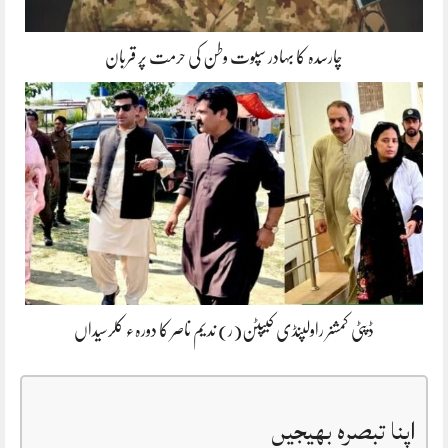
چارسدہ کا بہادر سپوت وطن کی حرمت پر قربان
ڈپٹی کمشنر راولپنڈی کیپٹن(ر) ندیم ناصر کا دورہء کلرسیداں
اپنا تبصرہ بھیجیں