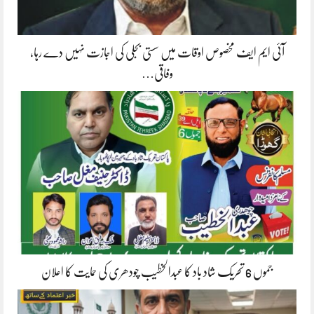
آئی ایم ایف مخصوص اوقات میں سستی بجلی کی اجازت نہیں دے رہا،
وفاقی…
جموں 6 تحریک شاد باد کا عبدالخطیب چودھری کی حمایت کا اعلان