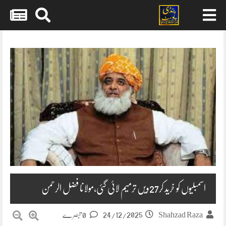
Skip
to
content
اسمبلیوں کو خرید کر27ویں ترمیم لائی گئی،مولانا فضل الرحمن
24/12/2025
Shahzad Raza
0 تبصرے