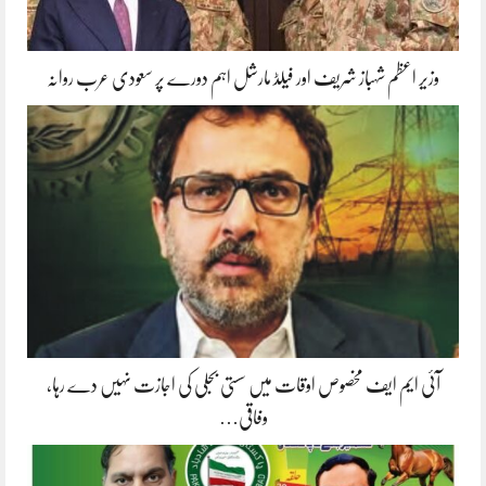
وزیر اعظم شہباز شریف اور فیلڈ مارشل اہم دورے پر سعودی عرب روانہ
آئی ایم ایف مخصوص اوقات میں سستی بجلی کی اجازت نہیں دے رہا،
وفاقی…