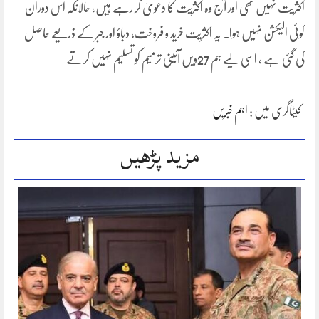
اکثریت نہیں تھی اور آج وہ اکثریت کا دعویٰ کر رہے ہیں، حالانکہ اس دوران
کوئی الیکشن نہیں ہوا۔ یہ اکثریت خرید و فروخت، دباؤ اور جبر کے ذریعے حاصل
کی گئی ہے ، اسی لیے ہم 27ویں آئینی ترمیم کو تسلیم نہیں کرتے
کیٹاگری میں :
اہم خبریں
مزید پڑھیں