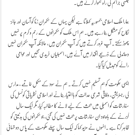
جنسی جرائم کی راہ ہموار کرتے ہیں۔
ہمارا ملک اسلامی جمہوریہ کہلاتا ہے لیکن یہاں کے حکمران زنا کو آسان اور جائز
نکاح کو مشکل بنا رہے ہیں۔ ہم اس ملک کو حکمرانوں کے رحم و کرم پر نہیں
چھوڑ سکتے ۔ آپ غرور کرتے ہیں کہ آپ حکمران ہیں، حالانکہ آپ حکمران نہیں
دھاندلی کے ذریعے اقتدار میں آئے ہیں، اسمبلیاں خریدی گئیں اور عوامی
رائے کو تبدیل کیا گیا۔
ایسی حکومت کو ہم تسلیم نہیں کرتے ۔ ہم نے سود کے مکمل خاتمے ، مدارس
کی رجسٹریشن، وفاقی شرعی عدالت کو بااختیار بنانے اور اسلامی نظریاتی کونسل کی
سفارشات کو اسمبلی میں بحث کے لیے لانے کا مطالبہ کیا، مگر ایک سال
گزرنے کے باوجود ان سفارشات پر بحث نہیں کی گئی، جو حکمرانوں کی بدنیتی کو
ظاہر کرتا ہے ۔انہوں نے مزید کہا کہ ایک سال پہلے حکومت کے پاس دو تہائی