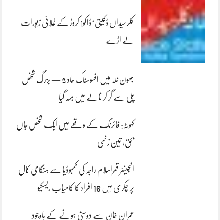
کلرسیداں ڈکیتی‘ڈاکو1 کروڑ کے طلائی زیورات
لے اڑے
بھون نلہ میں افسوسناک حادثہ — بزرگ شخص
پلی سے گر کر نالے میں بہہ گیا
کہوٹہ: فائرنگ کے واقعے میں ایک شخص جاں
بحق، تین زخمی
انجینئر قمراسلام راجہ کی کمبوڈیا سے ہنگامی کال
پر چکری میں 16 افراد کا کامیاب ریسکیو
عمران خان سے دوستی ہونے کے باوجود