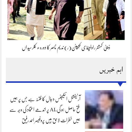
ڈپٹی کمشنر راولپنڈی کیپٹن(ر) ندیم ناصر کا دورہء کلرسیداں
اہم خبریں
آرٹیفشل انٹلیجنس دجال کا فتنہ ہے جس پر ہمیں
فتح حاصل ہو گی،AI پر اندھے اعتماد کی وجہ سے
ہمیں خطرات لاحق ہیں پروفیسر احمد رفیق