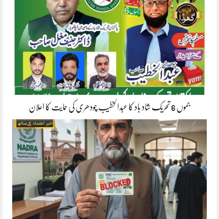
جموں 6 تحریک شاد باد کا عبدالخطیب چودھری کی حمایت کا اعلان