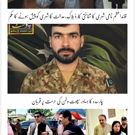
قائداعظم نامی شہری کا شناختی کارڈ بلاک،عدالت کا شہری کو پیش ہونے کا حکم
چارسدہ کا بہادر سپوت وطن کی حرمت پر قربان