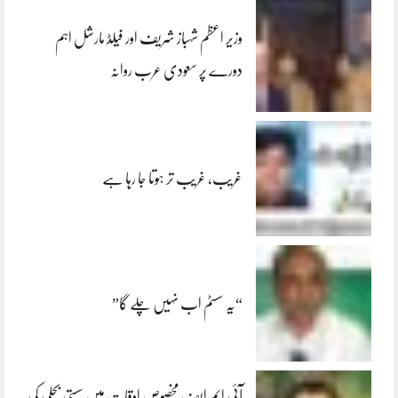
وزیر اعظم شہباز شریف اور فیلڈ مارشل اہم
دورے پر سعودی عرب روانہ
غریب، غریب تر ہوتا جا رہا ہے
“یہ سسٹم اب نہیں چلے گا”
آئی ایم ایف مخصوص اوقات میں سستی بجلی کی