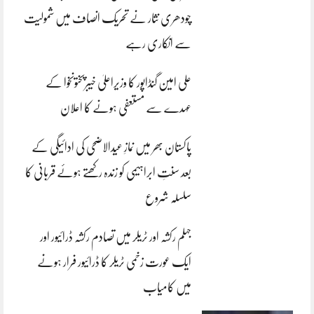
چودھری نثار نے تحریک انصاف میں شمولیت
سے انکاری رہے
علی امین گنڈاپور کا وزیراعلیٰ خیبرپختونخوا کے
عہدے سے مستعفی ہونے کا اعلان
پاکستان بھر میں نمازِ عیدالاضحی کی ادائیگی کے
بعد سنتِ ابراہیمی کو زندہ رکھتے ہوئے قربانی کا
سلسلہ شروع
جہلم رکشہ اور ٹریلر میں تصادم رکشہ ڈرائیور اور
ایک عورت زخمی ٹریلر کا ڈرائیور فرار ہونے
میں کامیاب