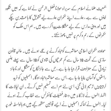
جمعیت علمائے اسلام کے سربراہ مولانا فضل الرحمن نے کہا ہے کہ ہمیں شکوہ
اپنوں سے ہے ، ہمارے اپنے حکمران ہمارے لیے تشویش کا باعث بن چکے
ہیں اور دینی مدارس کے لیے مشکلات پیدا کر رہے ہیں۔ ہم اس ملک کو
حکمرانوں کے رحم و کرم پر نہیں چھوڑ سکتے ۔
موجودہ حکمران اسلامی معاشرے کو تباہ کرنے پر تلے ہوئے ہیں۔ حالیہ قانون
سازی کے تحت 18 سال سے کم عمر بچوں کی شادی کو 18 سال سے پہلے جنسی
زیادتی کے مترادف قرار دیا جا رہا ہے ، جس سے جائز نکاح کو مشکل اور ناجائز
راستوں کو آسان بنایا جا رہا ہے ،اس سے معاشرہ تباہ ہوگا۔ اسمبلیوں کو خرید
کر27ویں ترمیم لائی گئی، اسی لئے ہم اسے تسلیم نہیں کرتے ۔ ان خیالات کا
اظہار انہوں نے لاڑکانہ میں دستار فضیلت کانفرنس سے خطاب کرتے ہوئے
کیا۔ انہوں نے کہا کہ اسمبلیوں نے ایسے قوانین منظور کیے ہیں جو بالواسطہ طور پر