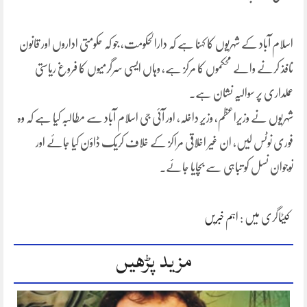
اسلام آباد کے شہریوں کا کہنا ہے کہ دارالحکومت، جو کہ حکومتی اداروں اور قانون
نافذ کرنے والے محکموں کا مرکز ہے، وہاں ایسی سرگرمیوں کا فروغ ریاستی
عملداری پر سوالیہ نشان ہے۔
شہریوں نے وزیراعظم، وزیرِ داخلہ، اور آئی جی اسلام آباد سے مطالبہ کیا ہے کہ وہ
فوری نوٹس لیں، ان غیر اخلاقی مراکز کے خلاف کریک ڈاؤن کیا جائے اور
نوجوان نسل کو تباہی سے بچایا جائے۔
کیٹاگری میں :
اہم خبریں
مزید پڑھیں