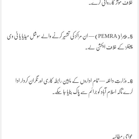
خلاف مؤثر کارروائی کرے۔
5. پیمرا (PEMRA) — ان مراکز کی تشہیر کرنے والے سوشل میڈیا یا ٹی وی
چینلز کے خلاف ایکشن لے۔
6. وزارتِ داخلہ — تمام اداروں کے مابین رابطہ کاری اور نگران کردار ادا
کرے تاکہ اسلام آباد کو جرائم سے پاک بنایا جا سکے۔
عوامی مطالبہ