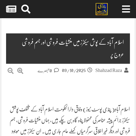
Skip
to
content
اسلام آباد کے پوش سیکٹرز میں منشیات فروشی اور جسم فروشی
عروج پر
09/10/2025
Shahzad Raza
0 تبصرے
اسلام آباد( پنڈی پوسٹ نیوز) وفاقی دارالحکومت اسلام آباد کے مختلف پوشش
سیکٹرز جرائم پیشہ عناصر کی محفوظ پناہ گاہ بن چکے ہیں، جہاں منشیات فروشی، جسم
فروشی اور دیگر غیر اخلاقی سرگرمیاں کھلے عام جاری ہیں۔ ان سیکٹرز میں موجود