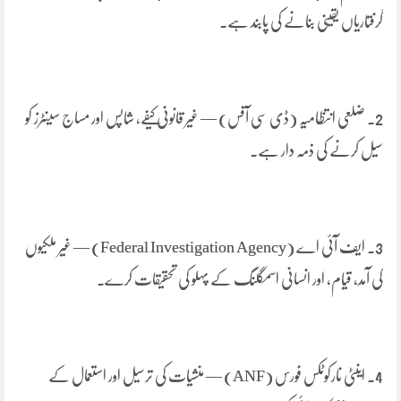
گرفتاریاں یقینی بنانے کی پابند ہے۔
2. ضلعی انتظامیہ (ڈی سی آفس) — غیر قانونی کیفے، شاپس اور مساج سینٹرز کو
سیل کرنے کی ذمہ دار ہے۔
3. ایف آئی اے (Federal Investigation Agency) — غیر ملکیوں
کی آمد، قیام، اور انسانی اسمگلنگ کے پہلو کی تحقیقات کرے۔
4. اینٹی نارکوٹکس فورس (ANF) — منشیات کی ترسیل اور استعمال کے