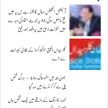
آرٹیفشل انٹلیجنس دجال کا فتنہ ہے جس پر ہمیں
فتح حاصل ہو گی،AI پر اندھے اعتماد کی وجہ سے
ہمیں خطرات لاحق ہیں پروفیسر احمد رفیق
کلرسیداں ڈکیتی‘ڈاکو1 کروڑ کے طلائی زیورات
لے اڑے
بھون نلہ میں افسوسناک حادثہ — بزرگ شخص
پلی سے گر کر نالے میں بہہ گیا
کہوٹہ: فائرنگ کے واقعے میں ایک شخص جاں