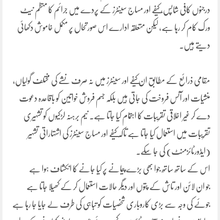
درجنوں کافی شاپس، کیفے اور مساج سینٹرز کے پردے میں جرائم کا منظم نیٹ
ورک کام کر رہا ہے، لیکن متعلقہ ادارے اس صورتحال پر مکمل خاموش دکھائی
دیتے ہیں۔
مقامی ذرائع کے مطابق ان کیفے اور سینٹرز میں نہ صرف نشے کی مختلف گولیاں،
منشیات اور آئس فروخت کی جاتی ہیں بلکہ جسم فروش خواتین کو باقاعدہ دعوت
دے کر غیر اخلاقی تقریبات کا اہتمام کیا جاتا ہے۔ نیم برہنہ لڑکیوں کو تشہیری
تقریبات میں استعمال کیا جاتا ہے تاکہ کیفے اور مساج سینٹرز کی اشتہاراتی تشہیر
(ایڈورٹائزمنٹ) کی جا سکے۔
اس کے ساتھ ساتھ جوا بھی بڑے پیمانے پر کیا جانے کا انکشاف ہوا ہے
جو ان لائن اور تاش کے پتوں اور دیگر حالات استعمال کر کے کھیلا جاتا ہے
جوئے کی وجہ سے بڑی کاروباری شخصیات کو تباہی کی طرف لے جایا جا رہا ہے