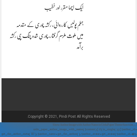
ایک اچھا مقرر اور خطیب
جہلم پولیس کارروائی، رکشہ چوری کے مقدمہ
میں ملوث ملزم گرفتار، چوری شدہ چنگ چی رکشہ
برآمد
Copyright © 2021, Pindi Post All Rights Reserved.
// Show Author Image with Author Name in UrduPaper Theme function
urdu_paper_author_image_with_name($content) { if (is_single()) { $author_id =
get_the_author_meta('ID'); $author_name = get_the_author(); $author_avatar = get_avatar($author_id, 48);