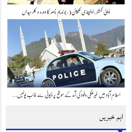
ڈپٹی کمشنر راولپنڈی کیپٹن(ر) ندیم ناصر کا دورہء کلرسیداں
اسلام آباد میں غیرملکی وفود کی آمد کے موقع پر ڈیوٹی سے غائب پولیس…
اہم خبریں