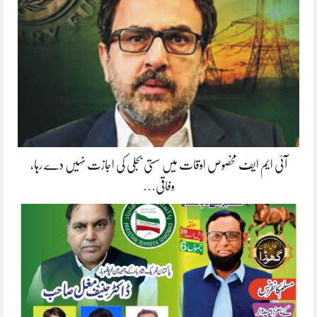
آئی ایم ایف مخصوص اوقات میں سستی بجلی کی اجازت نہیں دے رہا،
وفاقی…