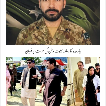
چارسدہ کا بہادر سپوت وطن کی حرمت پر قربان