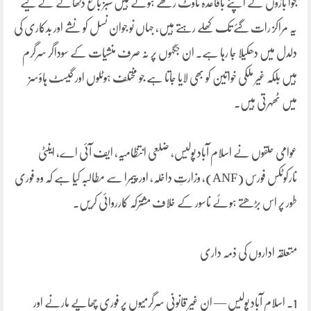
جوا بازوں نے اپنے باقاعدہ ٹاؤٹ رکھے ہوئے ہیں سبز باغ دکھانے کے لیے
یہ مراکز رات گئے تک کھلے رہتے ہیں، جہاں نو جوان نسل کو نشے اور بدکاری کی
دلدل میں دھکیلا جا رہا ہے۔ ان جگہوں پر نہ صرف منشیات کے سوداگر سرگرم
ہیں بلکہ غیر ملکی خواتین کو بھی لایا جاتا ہے جو مختلف ہوٹلوں اور گیسٹ ہاؤسز
میں ٹھہرتی ہیں۔
عوامی حلقوں نے اسلام آباد پولیس، ضلعی انتظامیہ، ایف آئی اے، اینٹی
نارکوٹکس فورس (ANF)، وزارتِ داخلہ، اور پیمرا سے مطالبہ کیا ہے کہ وہ فوری
طور پر اس بڑھتے ہوئے ناسور کے خلاف مشترکہ کارروائی کریں۔
متعلقہ اداروں کی ذمہ داری
1. اسلام آباد پولیس — ان غیر قانونی سرگرمیوں پر فوری چھاپے مارنے اور