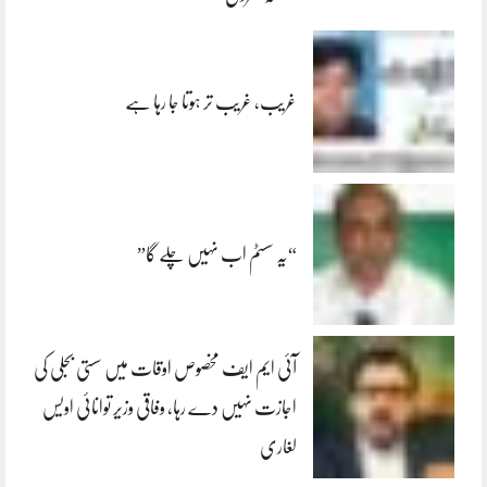
غریب، غریب تر ہوتا جا رہا ہے
“یہ سسٹم اب نہیں چلے گا”
آئی ایم ایف مخصوص اوقات میں سستی بجلی کی
اجازت نہیں دے رہا، وفاقی وزیر توانائی اویس
لغاری