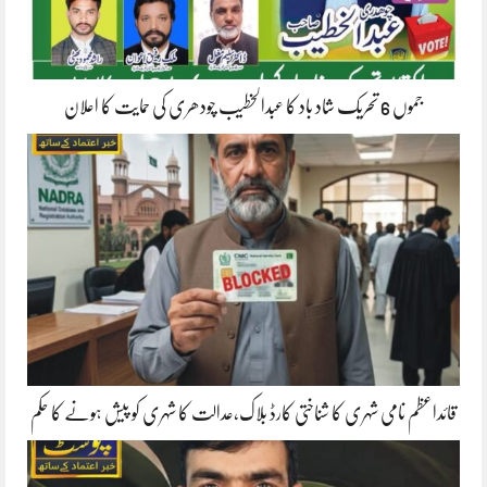
جموں 6 تحریک شاد باد کا عبدالخطیب چودھری کی حمایت کا اعلان
قائداعظم نامی شہری کا شناختی کارڈ بلاک،عدالت کا شہری کو پیش ہونے کا حکم