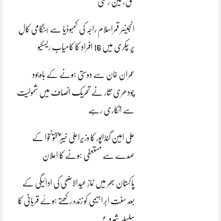
بحق، تین زخمی
انجینئر قمراسلام راجہ کی کمبوڈیا سے ہنگامی کال
پر چکری میں 16 افراد کا کامیاب ریسکیو
عمران خان سے دوستی ہونے کے باوجود
چودھری نثار نے تحریک انصاف میں شمولیت
سے انکاری رہے
علی امین گنڈاپور کا وزیراعلیٰ خیبرپختونخوا کے
عہدے سے مستعفی ہونے کا اعلان
پاکستان بھر میں نمازِ عیدالاضحی کی ادائیگی کے
بعد سنتِ ابراہیمی کو زندہ رکھتے ہوئے قربانی کا
سلسلہ شروع