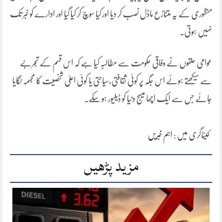
منظوری کے یہ متنازع ماڈل نصب کر دیا اور کیا سوچ کر کیا گیا اور ادارے کو خبر تک
نہیں ہوتی.
عوامی حلقوں نے وفاقی حکومت سے مطالبہ کیا ہے کہ اس قسم کے تجربے
سے سیکھتے ہوئے اس جگہ پر کوئی ثقافتی،سیاحتی یا کوئی اعلیٰ شخصیت کا مجسمہ لگایا
جائے جس سے ایک اچھا میسج دنیا کو ڈیلیور ہو سکے۔
کیٹاگری میں :
اہم خبریں
مزید پڑھیں