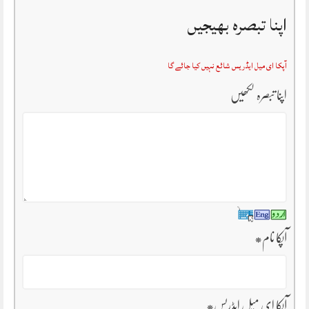
اپنا تبصرہ بھیجیں
آپکا ای میل ایڈریس شائع نہیں کیا جائے گا
اپنا تبصرہ لکھیں
آپکا نام
*
آپکا ای میل ایڈریس
*