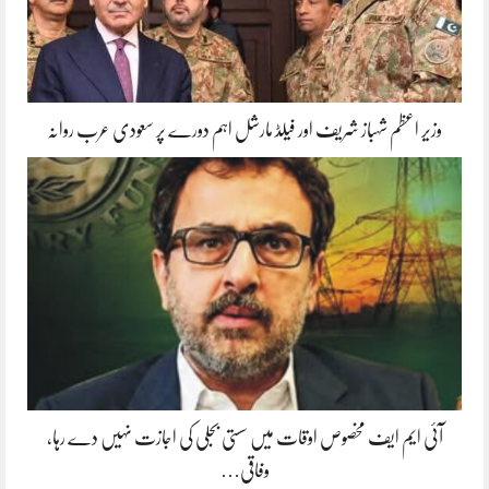
وزیر اعظم شہباز شریف اور فیلڈ مارشل اہم دورے پر سعودی عرب روانہ
آئی ایم ایف مخصوص اوقات میں سستی بجلی کی اجازت نہیں دے رہا،
وفاقی…