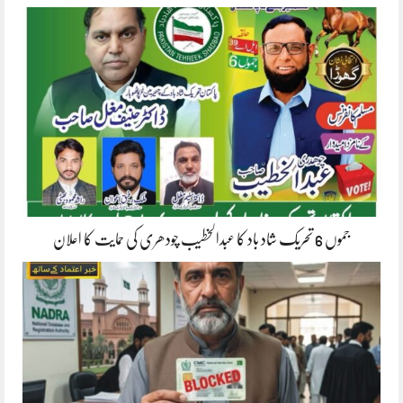
جموں 6 تحریک شاد باد کا عبدالخطیب چودھری کی حمایت کا اعلان