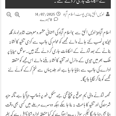
کے احکامات جاری کر دئے گئے۔
14/07/2025
اویس الحق پنڈی پوسٹ،اسلام آباد
0 تبصرے
اسلام آباد(اویس الحق سے )اسلام آباد کی انتہائی مشہور و معروف شاہراہ مارگلہ
ایونیو پر نصب کئے جانے والے مجسمے کو عوام کی جانب سے کڑی تنقید کا نشانہ
بنانے کے بعد اتارنے کے احکامات جاری کر دئے گئے ہیں۔سوشل میڈیا پر
ملک بھر میں تیزی کے وائرل اور تنقید کا نشانہ بننے والے اس مجسے کو متعلقہ
ادارے کی جانب سے ہٹایا جا رہا ہے اور جلد یہاں سے ختم کرکے کوئے نئے
مجمسے کو بنا کر لگایا جائیگا۔
مجسمہ اتارنے والی ٹیم موقع پر پہنچ گئی جسے مکمل طور پر ڈھانپ دیا گیا ہے تاکہ مزید
شرمندگی اور تنقید کا باعث نہ بنا جا سکے جبکہ دوسرے مرحلے میں کسی بھی وقت
ہٹا بھی دیا جائیگا لیکن سوال یہ پیدا ہوتا ہے کہ کیا متعلقہ ادارہ اتنا نااہل ہے کہ بغیر