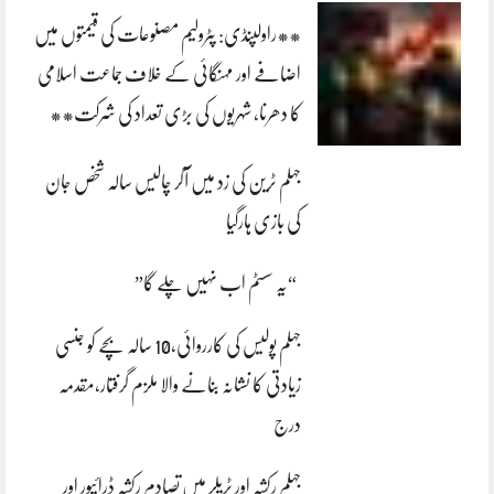
**راولپنڈی: پٹرولیم مصنوعات کی قیمتوں میں
اضافے اور مہنگائی کے خلاف جماعت اسلامی
کا دھرنا، شہریوں کی بڑی تعداد کی شرکت**
جہلم ٹرین کی زد میں آکر چالیس سالہ شخص جان
کی بازی ہارگیا
“یہ سسٹم اب نہیں چلے گا”
جہلم پولیس کی کارروائی،10 سالہ بچے کو جنسی
زیادتی کا نشانہ بنانے والا ملزم گرفتار،مقدمہ
درج
جہلم رکشہ اور ٹریلر میں تصادم رکشہ ڈرائیور اور