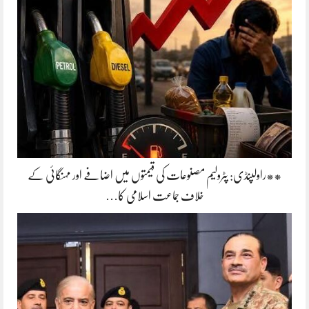
**راولپنڈی: پٹرولیم مصنوعات کی قیمتوں میں اضافے اور مہنگائی کے
خلاف جماعت اسلامی کا…