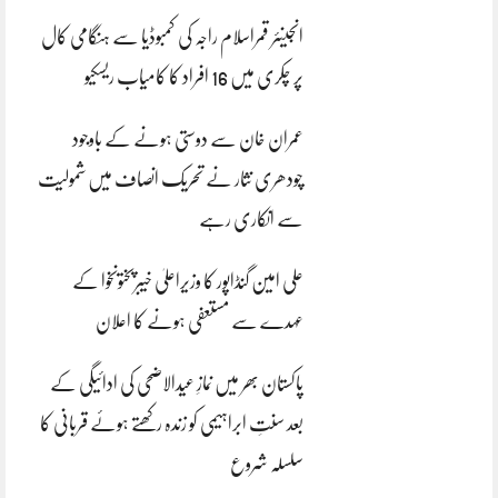
انجینئر قمراسلام راجہ کی کمبوڈیا سے ہنگامی کال
پر چکری میں 16 افراد کا کامیاب ریسکیو
عمران خان سے دوستی ہونے کے باوجود
چودھری نثار نے تحریک انصاف میں شمولیت
سے انکاری رہے
علی امین گنڈاپور کا وزیراعلیٰ خیبرپختونخوا کے
عہدے سے مستعفی ہونے کا اعلان
پاکستان بھر میں نمازِ عیدالاضحی کی ادائیگی کے
بعد سنتِ ابراہیمی کو زندہ رکھتے ہوئے قربانی کا
سلسلہ شروع