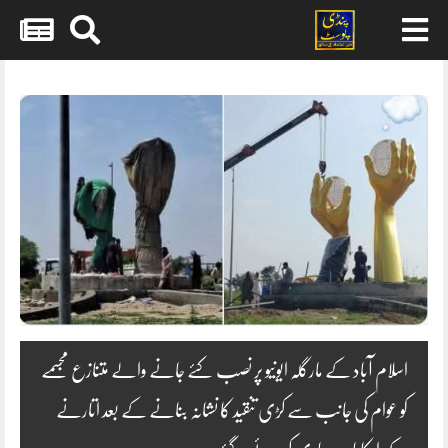
Skip
to
content
اسلام آباد کے مارگلہ ایونیو پر نصب کئے جانے والے متنازع مجسمے
کو عوام کی جانب سے کڑی تنقید کا نشانہ بنانے کے بعد اتارنے