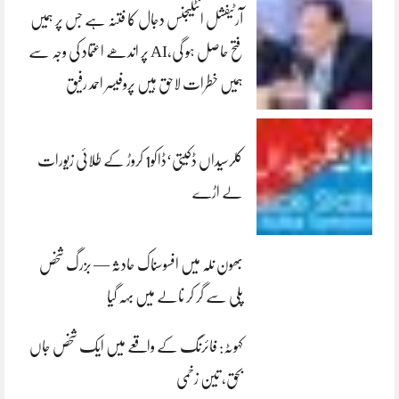
آرٹیفشل انٹلیجنس دجال کا فتنہ ہے جس پر ہمیں
فتح حاصل ہو گی،AI پر اندھے اعتماد کی وجہ سے
ہمیں خطرات لاحق ہیں پروفیسر احمد رفیق
کلرسیداں ڈکیتی‘ڈاکو1 کروڑ کے طلائی زیورات
لے اڑے
بھون نلہ میں افسوسناک حادثہ — بزرگ شخص
پلی سے گر کر نالے میں بہہ گیا
کہوٹہ: فائرنگ کے واقعے میں ایک شخص جاں
بحق، تین زخمی