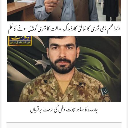
قائداعظم نامی شہری کا شناختی کارڈ بلاک،عدالت کا شہری کو پیش ہونے کا حکم
چارسدہ کا بہادر سپوت وطن کی حرمت پر قربان