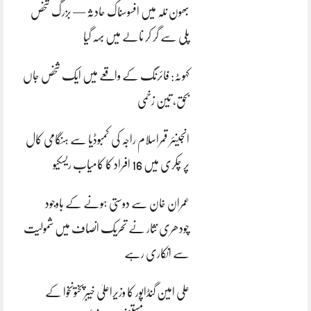
بھون نلہ میں افسوسناک حادثہ — بزرگ شخص
پلی سے گر کر نالے میں بہہ گیا
کہوٹہ: فائرنگ کے واقعے میں ایک شخص جاں
بحق، تین زخمی
انجینئر قمراسلام راجہ کی کمبوڈیا سے ہنگامی کال
پر چکری میں 16 افراد کا کامیاب ریسکیو
عمران خان سے دوستی ہونے کے باوجود
چودھری نثار نے تحریک انصاف میں شمولیت
سے انکاری رہے
علی امین گنڈاپور کا وزیراعلیٰ خیبرپختونخوا کے