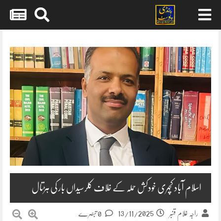
Skip
to
content
اسلام آباد کچہری خودکش حملہ کے خلاف کلرسیداں بار کی ہڑتال
13/11/2025
راجہ غلام قنبر
0 تبصرے