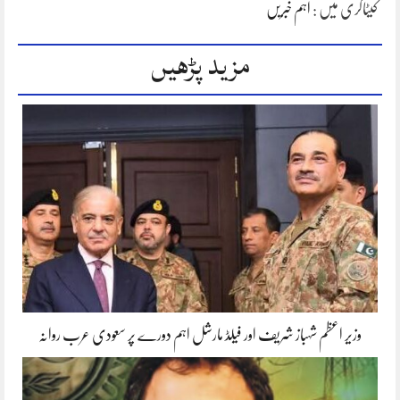
کیٹاگری میں :
اہم خبریں
مزید پڑھیں
وزیر اعظم شہباز شریف اور فیلڈ مارشل اہم دورے پر سعودی عرب روانہ