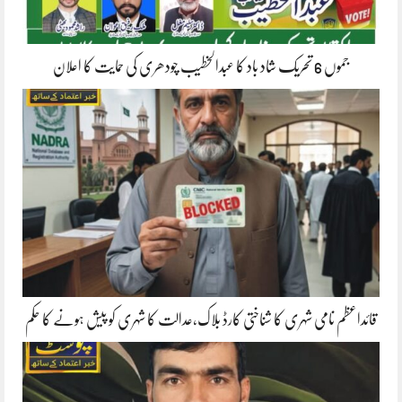
جموں 6 تحریک شاد باد کا عبدالخطیب چودھری کی حمایت کا اعلان
قائداعظم نامی شہری کا شناختی کارڈ بلاک،عدالت کا شہری کو پیش ہونے کا حکم