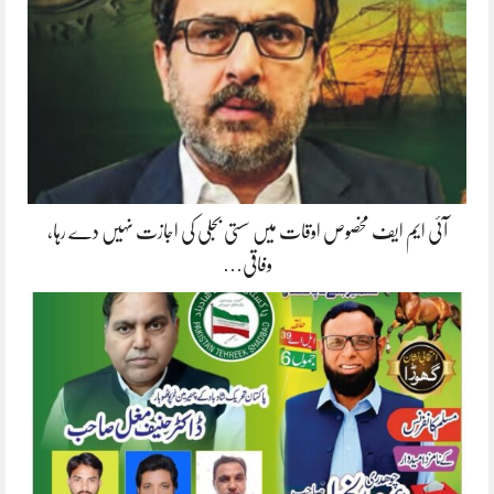
آئی ایم ایف مخصوص اوقات میں سستی بجلی کی اجازت نہیں دے رہا،
وفاقی…