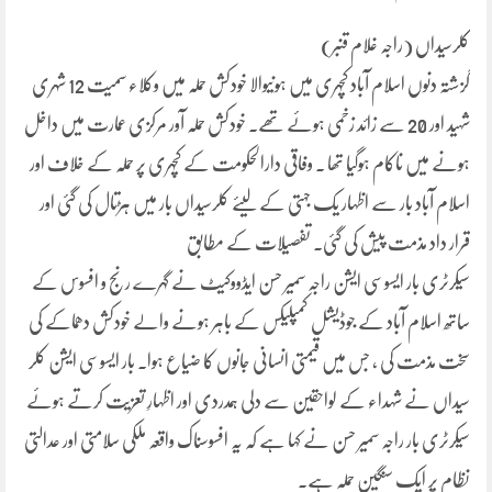
کلرسیداں (راجہ غلام قنبر)
گزشتہ دنوں اسلام آباد کچہری میں ہونیوالا خودکش حملہ میں وکلاء سمیت 12 شہری
شہید اور 20 سے زائد زخمی ہوئے تھے۔ خودکش حملہ آور مرکزی عمارت میں داخل
ہونے میں ناکام ہوگیا تھا ۔ وفاقی دارالحکومت کے کچہری پر حملہ کے خلاف اور
اسلام آباد بار سے اظہار یک جہتی کے لیئے کلرسیداں بار میں ہڑتال کی گئی اور
قرار داد مذمت پیش کی گئی۔ تفصیلات کے مطابق
سیکرٹری بار ایسوسی ایشن راجہ سمیر حسن ایڈووکیٹ نے گہرے رنج و افسوس کے
ساتھ اسلام آباد کے جوڈیشل کمپلیکس کے باہر ہونے والے خودکش دھماکے کی
سخت مذمت کی ، جس میں قیمتی انسانی جانوں کا ضیاع ہوا۔ بار ایسوسی ایشن کلر
سیداں نے شہداء کے لواحقین سے دلی ہمدردی اور اظہارِ تعزیت کرتے ہوئے
سیکرٹری بار راجہ سمیر حسن نے کہا ہے کہ یہ افسوسناک واقعہ ملکی سلامتی اور عدالتی
نظام پر ایک سنگین حملہ ہے۔