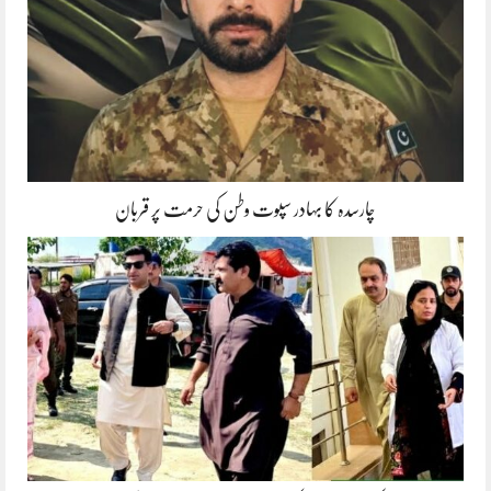
چارسدہ کا بہادر سپوت وطن کی حرمت پر قربان