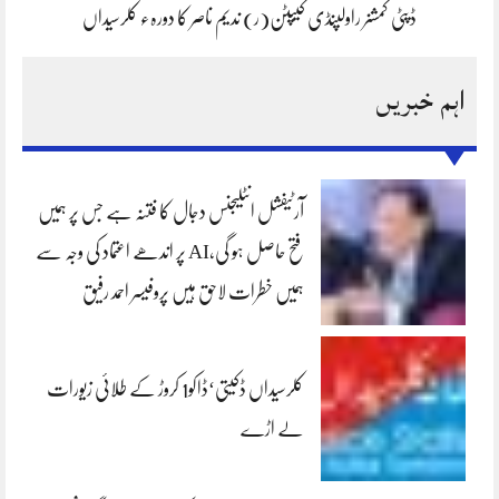
ڈپٹی کمشنر راولپنڈی کیپٹن(ر) ندیم ناصر کا دورہء کلرسیداں
اہم خبریں
آرٹیفشل انٹلیجنس دجال کا فتنہ ہے جس پر ہمیں
فتح حاصل ہو گی،AI پر اندھے اعتماد کی وجہ سے
ہمیں خطرات لاحق ہیں پروفیسر احمد رفیق
کلرسیداں ڈکیتی‘ڈاکو1 کروڑ کے طلائی زیورات
لے اڑے