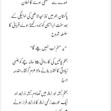
عہدے سے مستعفی ہونے کا اعلان
پاکستان بھر میں نمازِ عیدالاضحی کی ادائیگی کے
بعد سنتِ ابراہیمی کو زندہ رکھتے ہوئے قربانی کا
سلسلہ شروع
“یہ سسٹم اب نہیں چلے گا”
جہلم پولیس کی کارروائی،10 سالہ بچے کو جنسی
زیادتی کا نشانہ بنانے والا ملزم گرفتار،مقدمہ
درج
جہلم رکشہ اور ٹریلر میں تصادم رکشہ ڈرائیور اور
ایک عورت زخمی ٹریلر کا ڈرائیور فرار ہونے