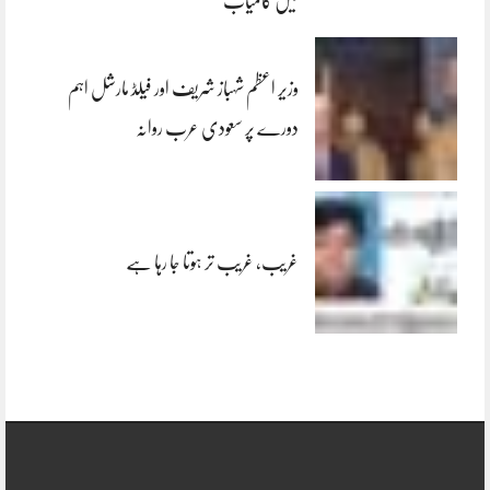
میں کامیاب
وزیر اعظم شہباز شریف اور فیلڈ مارشل اہم
دورے پر سعودی عرب روانہ
غریب، غریب تر ہوتا جا رہا ہے