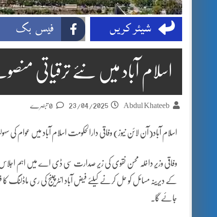
شیئر کریں
فیس بک
اسلام آباد میں نئے ترقیاتی منص
23/04/2025
Abdul Khateeb
0 تبصرے
اسلام آباد(آن لائن نیوز) وفاقی دارالحکومت اسلام آباد میں عوام کی س
وفاقی وزیر داخلہ محسن نقوی کی زیر صدارت سی ڈی اے میں اہم اجلاس 
جائے گا۔