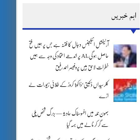
اہم خبریں
آرٹیفشل انٹلیجنس دجال کا فتنہ ہے جس پر ہمیں فتح
حاصل ہو گی،AI پر اندھے اعتماد کی وجہ سے ہمیں
خطرات لاحق ہیں پروفیسر احمد رفیق
کلرسیداں ڈکیتی‘ڈاکو1 کروڑ کے طلائی زیورات لے
اڑے
بھون نلہ میں افسوسناک حادثہ — بزرگ شخص پلی
سے گر کر نالے میں بہہ گیا