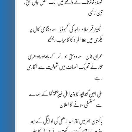
کہوٹہ: فائرنگ کے واقعے میں ایک شخص جاں بحق،
تین زخمی
انجینئر قمراسلام راجہ کی کمبوڈیا سے ہنگامی کال پر
چکری میں 16 افراد کا کامیاب ریسکیو
عمران خان سے دوستی ہونے کے باوجود چودھری
نثار نے تحریک انصاف میں شمولیت سے انکاری
رہے
علی امین گنڈاپور کا وزیراعلیٰ خیبرپختونخوا کے عہدے
سے مستعفی ہونے کا اعلان
پاکستان بھر میں نمازِ عیدالاضحی کی ادائیگی کے بعد
سنتِ ابراہیمی کو زندہ رکھتے ہوئے قربانی کا سلسلہ