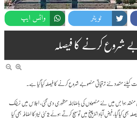
ٹویٹر
واٹس ایپ
وبے شروع کرنے کا فیصلہ
ہولت کیلئے متعدد نئے ترقیاتی منصوبے شروع کرنے کا فیصلہ کیا گیا ہے۔
منعقد ہوا جس میں نئے منصوبوں کی باضابطہ منظوری دی گئی، اجلاس میں ٹریفک
کے دیرینہ مسائل کو حل کرنے کیلئے فیض آباد انٹرچینج کی ری ماڈلنگ کا فیصلہ بھی کیا گیا، فیض آباد انٹرچینج میں توسیع کرتے ہوئے 2 نئی لینز کا اضافہ بھی کیا