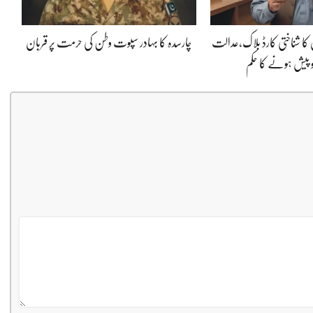
 کا شناختی کارڈ بلاک،عدالت
چارسدہ کا بہادر سپوت وطن کی حرمت پر قربان
و پیش ہونے کا حکم