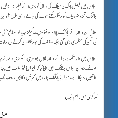
اجلاس میں
پلاننگ آئندہ ضروریات کو مدِنظر رکھتے ہوئے کی جائے، اسی طرح بلیو ایریا 
وفاقی وزیر داخلہ نے پارکنگ پلازہ اور فوڈ سٹریٹ کیلئے جدید اور منافع 
کی تعمیر کی منظوری دی گئی جبکہ مقامات کی جلد نشاندہی کرنے کی ہدا
اجلاس میں وزیر مملکت برائے داخلہ طلال چودھری، سیکرٹری داخلہ خرم آغ
ہوئے۔دورانِ اجلاس بریفنگ میں بتایا گیا کہ بلیو ایریا فوڈ سٹریٹ میں پی
کا تعین ہو چکا ہے، بلیو ایریا پارکنگ پلازہ میں کمرشل دکانیں، روف ٹاپ 
کیٹاگری میں :
اہم خبریں
مزی