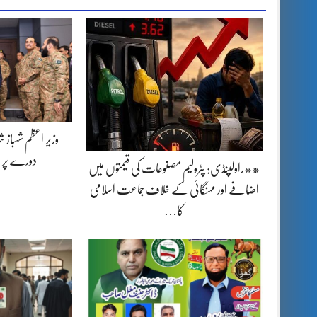
وزیر اعظم شہباز 
دورے پر 
**راولپنڈی: پٹرولیم مصنوعات کی قیمتوں میں
اضافے اور مہنگائی کے خلاف جماعت اسلامی
کا…