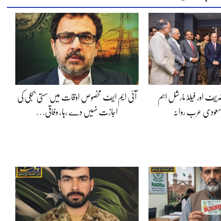
شریف اور فیلڈ مارشل اہم
آئی ایم ایف مخصوص اوقات میں سستی بجلی کی
سعودی عرب روانہ
اجازت نہیں دے رہا، وفاقی…