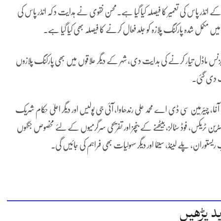
 فیصل چوک پر ٹریفک کی روانی کو بہتر بنانے کیلئے 2+2 لین کے انڈر پاس کی تعمیر کا فیصلہ کیا گیا ہے۔محسن نقوی نے ہدایت د کہ انڈر پاس کی
میں مکمل شدہ پارکنگ پلازہ کو جلد فعال کرنے کا فیصلہ بھی کیا گیا ہے۔
بخش بزنس ماڈل تیار کرنے کی ہدایت دی، شہر کے دیگر علاقوں میں بھی پارکنگ پلازوں
یت دی گئی۔
ا، چیئرمین سی ڈی اے محمد علی رندھاوا، آئی جی پولیس اور دیگر اعلیٰ حکام شریک
ڈسٹرین ٹریکس، فوڈ سٹالز، بیٹھنے کے بنچز اور تفریحی سرگرمیوں کے لئے مخصوص جگہوں
ریستوران، پلے لینڈ، سینما اور دیگر سہولیات بھی فراہم کی جائیں گی۔
د پڑھیں