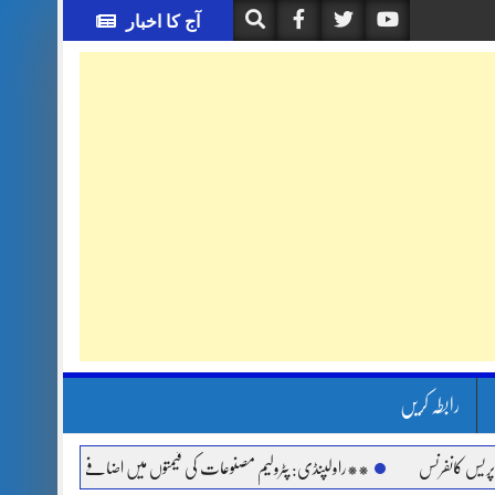
آج کا اخبار
رابطہ کریں
نس
**راولپنڈی: پٹرولیم مصنوعات کی قیمتوں میں اضافے اور مہنگائی کے خلاف جماعت 