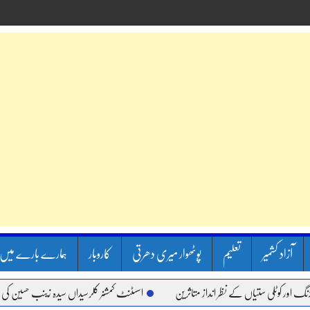
آزاد کشمیر
تعلیم
پوٹھوار میری دھرتی
کاروبار
ہمارے بارے میں
 ستیاں کے نظر انداز متاثرین
اسسٹنٹ کمشنر کلرسیداں سیدہ زینب حسین کی پریس کانفر