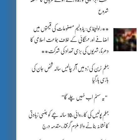
شروع
**راولپنڈی: پٹرولیم مصنوعات کی قیمتوں میں
اضافے اور مہنگائی کے خلاف جماعت اسلامی کا
دھرنا، شہریوں کی بڑی تعداد کی شرکت**
جہلم ٹرین کی زد میں آکر چالیس سالہ شخص جان کی
بازی ہارگیا
“یہ سسٹم اب نہیں چلے گا”
جہلم پولیس کی کارروائی،10 سالہ بچے کو جنسی زیادتی
کا نشانہ بنانے والا ملزم گرفتار،مقدمہ درج