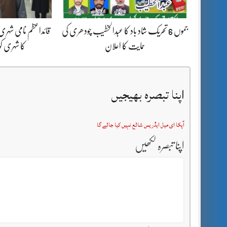
جموں 6 تحریک شاد باد کا عبدالخطیب چودھری کی
قائداعظم نامی شہری
حمایت کا اعلان
کا شہری ک
اپنا تبصرہ بھیجیں
آپکا ای میل ایڈریس شائع نہیں کیا جائے گا
اپنا تبصرہ لکھیں