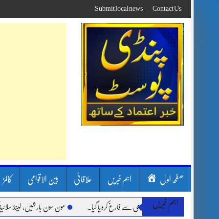
Skip
Submit local news
Contact Us
to
content
صفحہ اول
اہم خبریں
علاقائی
بین الاقوامی
کالمز
اہم خبریں
مون سون بارشیں، لینڈ سلائیڈنگ اور کوٹلی