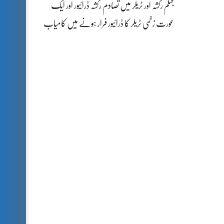
جہلم رکشہ اور ٹریلر میں تصادم رکشہ ڈرائیور اور ایک
عورت زخمی ٹریلر کا ڈرائیور فرار ہونے میں کامیاب