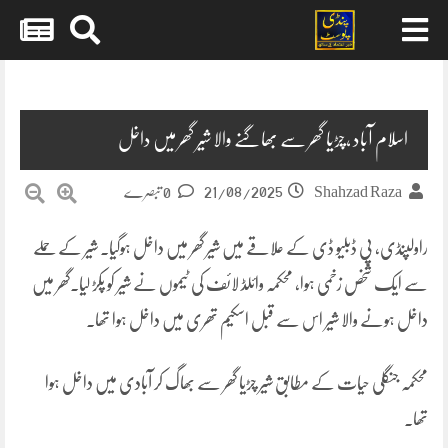
Skip
to
content
اسلام آباد ،چڑیا گھر سے بھاگنے والا شیر گھر میں داخل
21/08/2025
Shahzad Raza
0 تبصرے
راولپنڈی، پی ڈبلیو ڈی کے علاقے میں شیر گھر میں داخل ہوگیا۔ شیر کے حملے
سے ایک شخص زخمی ہوا، محکمہ وائلڈ لائف کی ٹیموں نے شیر کو پکڑ لیا۔گھر میں
داخل ہونے والا شیر اس سے قبل اسکیم تھری میں داخل ہوا تھا۔
محکمہ جنگلی حیات کے مطابق شیر چڑیا گھر سے بھاگ کر آبادی میں داخل ہوا
تھا۔