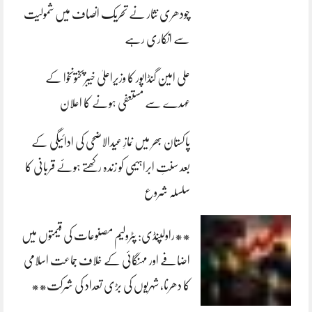
چودھری نثار نے تحریک انصاف میں شمولیت
سے انکاری رہے
علی امین گنڈاپور کا وزیراعلیٰ خیبرپختونخوا کے
عہدے سے مستعفی ہونے کا اعلان
پاکستان بھر میں نمازِ عیدالاضحی کی ادائیگی کے
بعد سنتِ ابراہیمی کو زندہ رکھتے ہوئے قربانی کا
سلسلہ شروع
**راولپنڈی: پٹرولیم مصنوعات کی قیمتوں میں
اضافے اور مہنگائی کے خلاف جماعت اسلامی
کا دھرنا، شہریوں کی بڑی تعداد کی شرکت**