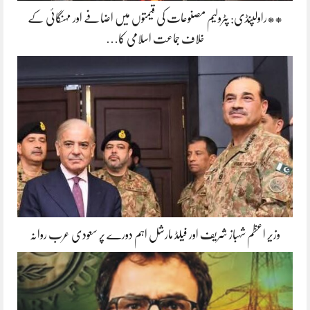
**راولپنڈی: پٹرولیم مصنوعات کی قیمتوں میں اضافے اور مہنگائی کے
خلاف جماعت اسلامی کا…
وزیر اعظم شہباز شریف اور فیلڈ مارشل اہم دورے پر سعودی عرب روانہ