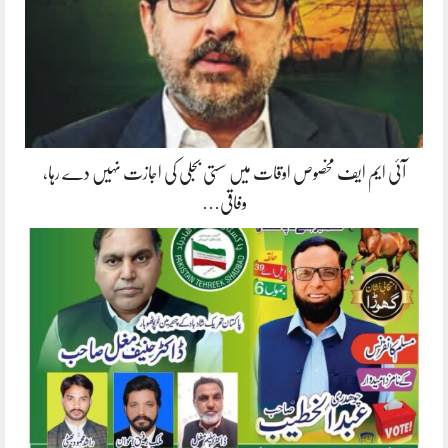
آئی ایم ایف مخصوص اوقات میں سستی بجلی کی اجازت نہیں دے رہا،
وفاقی…