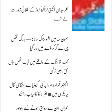
کلرسیداں ڈکیتی‘ڈاکو1 کروڑ کے طلائی زیورات
لے اڑے
بھون نلہ میں افسوسناک حادثہ — بزرگ شخص
پلی سے گر کر نالے میں بہہ گیا
کہوٹہ: فائرنگ کے واقعے میں ایک شخص جاں
بحق، تین زخمی
انجینئر قمراسلام راجہ کی کمبوڈیا سے ہنگامی کال
پر چکری میں 16 افراد کا کامیاب ریسکیو
عمران خان سے دوستی ہونے کے باوجود