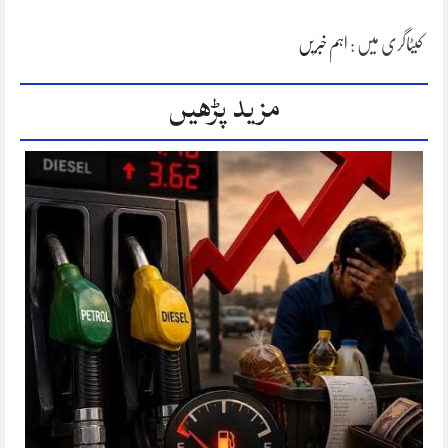
کیٹاگری میں :
اہم خبریں
مزید پڑھیں