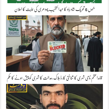
جموں 6 تحریک شاد باد کا عبدالخطیب چودھری کی حمایت کا اعلان
قائداعظم نامی شہری کا شناختی کارڈ بلاک،عدالت کا شہری کو پیش ہونے کا حکم