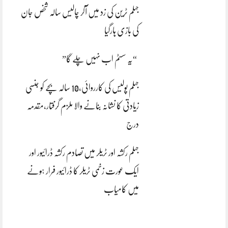
جہلم ٹرین کی زد میں آکر چالیس سالہ شخص جان
کی بازی ہارگیا
“یہ سسٹم اب نہیں چلے گا”
جہلم پولیس کی کارروائی،10 سالہ بچے کو جنسی
زیادتی کا نشانہ بنانے والا ملزم گرفتار،مقدمہ
درج
جہلم رکشہ اور ٹریلر میں تصادم رکشہ ڈرائیور اور
ایک عورت زخمی ٹریلر کا ڈرائیور فرار ہونے
میں کامیاب