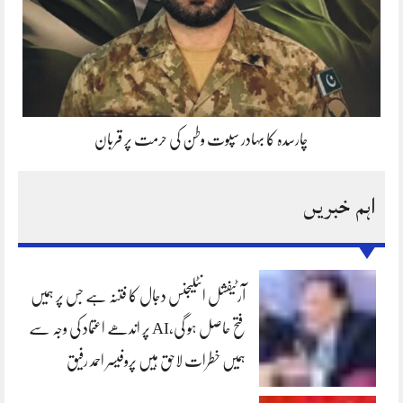
چارسدہ کا بہادر سپوت وطن کی حرمت پر قربان
اہم خبریں
آرٹیفشل انٹلیجنس دجال کا فتنہ ہے جس پر ہمیں
فتح حاصل ہو گی،AI پر اندھے اعتماد کی وجہ سے
ہمیں خطرات لاحق ہیں پروفیسر احمد رفیق