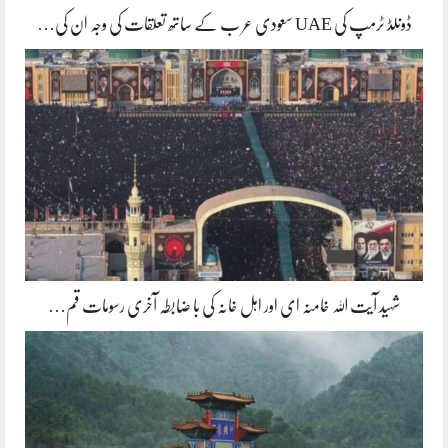
ڈونلڈ ٹرمپ کی UAE سعودی عر ب کے ساتھ تعلقات کی وجہ ان کی…
شہید آیت اللہ خامنہ ای اور اہل خانہ کی با ضابطہ آخری رسومات قم…