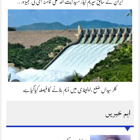
ایران کے سابق سپریم لیڈر شہید آیت اللہ علی خامنہ ای کی تجہیز و…
کلر سیداں ضلع راولپنڈی میں ڈیم بنانے کا فیصلہ کیا گیاہے
اہم خبریں