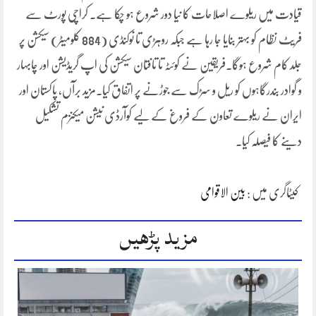
قیادت میں ریلوے اصلاحات کا نیا دور شروع ہو چکا ہے۔ کراچی پورٹ سے
فریٹ نظام کو بہتر بنایا جا رہا ہے جبکہ روہڑی تا نوکنڈی (884 کلومیٹر) سیکشن پر
جلد کام شروع ہوگا۔فریقین نے کوئٹہ تا تافتان سیکشن کی اپ گریڈیشن اور چابہار
و گوادر بندرگاہوں کو ریل و سڑک سے جوڑنے پر اتفاق کیا۔مزید برآں، پاکستان اور
ایران نے ریلوے تعاون کے فروغ کے لیے کوآرڈی نیشن میکنزم تشکیل
دینے کا فیصلہ کیا۔
کیٹاگری میں :
بین الاقوامی
مزید پڑھیں