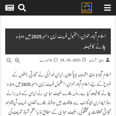
Skip
to
content
اسلام آباد، تہران، استنبول فریٹ ٹرین دسمبر 2025 میں دوبارہ
چلانے کا فیصلہ
24/10/2025
حذیفہ اشرف
0 تبصرے
اسلام آباد (حذیفہ اشرف) پاکستان، ایران اور ترکی نے تجارتی رابطوں کے
فروغ کے لیے اسلام آباد، تہران، استنبول فریٹ ٹرین دسمبر 2025 میں دوبارہ
چلانے کا فیصلہ کیا ہے۔وزیر ریلوے حنیف عباسی نے ایران کے وزیر برائے
روڈز اینڈ اربن ڈیولپمنٹ سے ملاقات میں دوطرفہ ریلوے تعاون، فریٹ آپریشنز اور
تجارتی تعلقات پر گفتگو کی۔حنیف عباسی کے مطابق وزیرِاعظم شہباز شریف کی