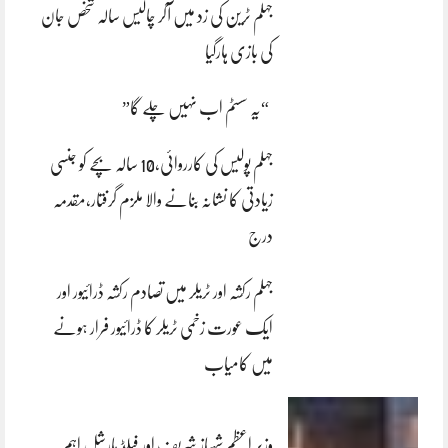
جہلم ٹرین کی زد میں آکر چالیس سالہ شخص جان
کی بازی ہارگیا
“یہ سسٹم اب نہیں چلے گا”
جہلم پولیس کی کارروائی،10 سالہ بچے کو جنسی
زیادتی کا نشانہ بنانے والا ملزم گرفتار،مقدمہ
درج
جہلم رکشہ اور ٹریلر میں تصادم رکشہ ڈرائیور اور
ایک عورت زخمی ٹریلر کا ڈرائیور فرار ہونے
میں کامیاب
وزیر اعظم شہباز شریف اور فیلڈ مارشل اہم