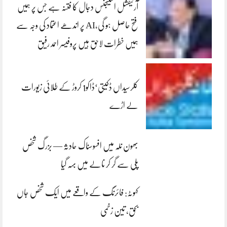
آرٹیفشل انٹلیجنس دجال کا فتنہ ہے جس پر ہمیں
فتح حاصل ہو گی،AI پر اندھے اعتماد کی وجہ سے
ہمیں خطرات لاحق ہیں پروفیسر احمد رفیق
کلرسیداں ڈکیتی‘ڈاکو1 کروڑ کے طلائی زیورات
لے اڑے
بھون نلہ میں افسوسناک حادثہ — بزرگ شخص
پلی سے گر کر نالے میں بہہ گیا
کہوٹہ: فائرنگ کے واقعے میں ایک شخص جاں
بحق، تین زخمی