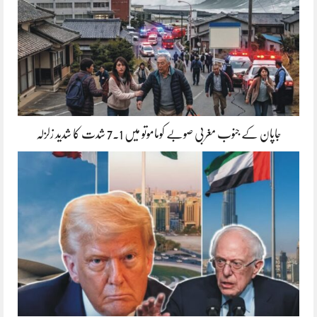
جاپان کے جنوب مغربی صوبے کوماموتو میں 7.1 شدت کا شدید زلزلہ