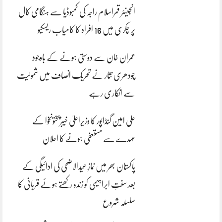
انجینئر قمراسلام راجہ کی کمبوڈیا سے ہنگامی کال
پر چکری میں 16 افراد کا کامیاب ریسکیو
عمران خان سے دوستی ہونے کے باوجود
چودھری نثار نے تحریک انصاف میں شمولیت
سے انکاری رہے
علی امین گنڈاپور کا وزیراعلیٰ خیبرپختونخوا کے
عہدے سے مستعفی ہونے کا اعلان
پاکستان بھر میں نمازِ عیدالاضحی کی ادائیگی کے
بعد سنتِ ابراہیمی کو زندہ رکھتے ہوئے قربانی کا
سلسلہ شروع