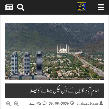
Skip
to
content
اسلام آباد:گاڑیوں کے ٹوکن ٹیکس بڑھانے کا فیصلہ
25/08/2025
Shahzad Raza
0 تبصرے