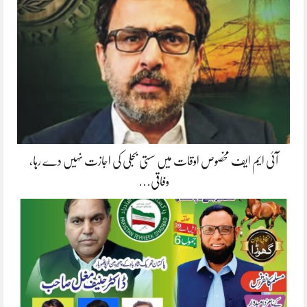
آئی ایم ایف مخصوص اوقات میں سستی بجلی کی اجازت نہیں دے رہا،
وفاقی…