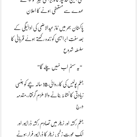
عہدے سے مستعفی ہونے کا اعلان
پاکستان بھر میں نمازِ عیدالاضحی کی ادائیگی کے
بعد سنتِ ابراہیمی کو زندہ رکھتے ہوئے قربانی کا
سلسلہ شروع
“یہ سسٹم اب نہیں چلے گا”
جہلم پولیس کی کارروائی،10 سالہ بچے کو جنسی
زیادتی کا نشانہ بنانے والا ملزم گرفتار،مقدمہ
درج
جہلم رکشہ اور ٹریلر میں تصادم رکشہ ڈرائیور اور
ایک عورت زخمی ٹریلر کا ڈرائیور فرار ہونے