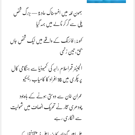
بھون نلہ میں افسوسناک حادثہ — بزرگ شخص
پلی سے گر کر نالے میں بہہ گیا
کہوٹہ: فائرنگ کے واقعے میں ایک شخص جاں
بحق، تین زخمی
انجینئر قمراسلام راجہ کی کمبوڈیا سے ہنگامی کال
پر چکری میں 16 افراد کا کامیاب ریسکیو
عمران خان سے دوستی ہونے کے باوجود
چودھری نثار نے تحریک انصاف میں شمولیت
سے انکاری رہے
علی امین گنڈاپور کا وزیراعلیٰ خیبرپختونخوا کے