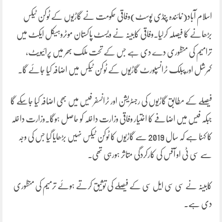
اسلام آباد(نمائندہ پنڈی پوسٹ)وفاقی حکومت نے گاڑیوں کے ٹوکن ٹیکس
بڑھانے کا فیصلہ کرلیا۔وفاقی کابینہ نے ویسٹ پاکستان موٹروہیکل ایکٹ میں
ترامیم کی منظوری دے دی ہے جس کے تحت ملک بھر میں پرائیویٹ،
کمرشل اور پبلک ٹرانسپورٹ گاڑیوں کے ٹوکن ٹیکس میں اضافہ کیا جائے گا۔
فیصلے کے مطابق گاڑیوں کی رجسٹریشن اور ٹرانسفر فیس میں بھی اضافہ کیا جاسکے گا
جبکہ فیس میں اضافے کا اختیار وفاقی وزارت داخلہ کو حاصل ہوگا۔وزارت داخلہ
کا کہنا ہے کہ سال 2019 سے گاڑیوں کا ٹوکن ٹیکس نہیں بڑھایا گیا جس کی وجہ
سے سی ٹی او آفس کی کارکردگی متاثر ہورہی تھی۔
کابینہ نے سی سی ایل سی کے فیصلے کی توثیق کرتے ہوئے ترمیم کی منظوری
دی ہے۔