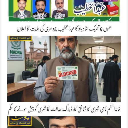
جموں 6 تحریک شاد باد کا عبدالخطیب چودھری کی حمایت کا اعلان
قائداعظم نامی شہری کا شناختی کارڈ بلاک،عدالت کا شہری کو پیش ہونے کا حکم