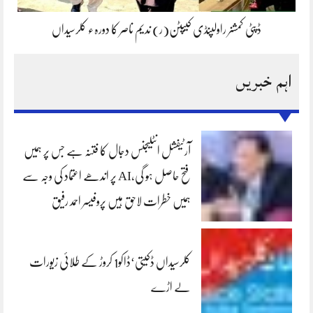
ڈپٹی کمشنر راولپنڈی کیپٹن(ر) ندیم ناصر کا دورہء کلرسیداں
اہم خبریں
آرٹیفشل انٹلیجنس دجال کا فتنہ ہے جس پر ہمیں
فتح حاصل ہو گی،AI پر اندھے اعتماد کی وجہ سے
ہمیں خطرات لاحق ہیں پروفیسر احمد رفیق
کلرسیداں ڈکیتی‘ڈاکو1 کروڑ کے طلائی زیورات
لے اڑے