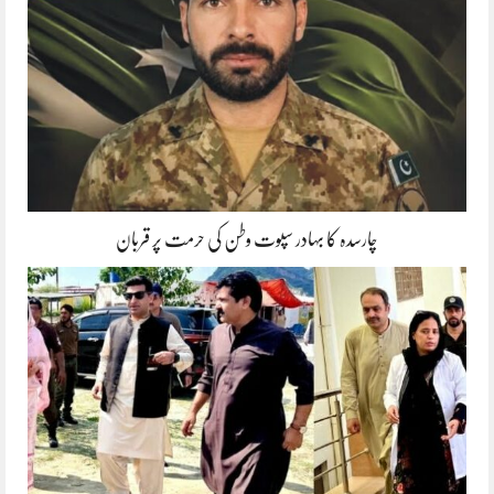
چارسدہ کا بہادر سپوت وطن کی حرمت پر قربان