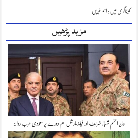
کیٹاگری میں :
اہم خبریں
مزید پڑھیں
وزیر اعظم شہباز شریف اور فیلڈ مارشل اہم دورے پر سعودی عرب روانہ