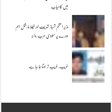
میں کامیاب
وزیر اعظم شہباز شریف اور فیلڈ مارشل اہم
دورے پر سعودی عرب روانہ
غریب، غریب تر ہوتا جا رہا ہے