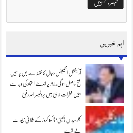
اہم خبریں
آرٹیفشل انٹلیجنس دجال کا فتنہ ہے جس پر ہمیں
فتح حاصل ہو گی،AI پر اندھے اعتماد کی وجہ سے
ہمیں خطرات لاحق ہیں پروفیسر احمد رفیق
کلرسیداں ڈکیتی‘ڈاکو1 کروڑ کے طلائی زیورات
لے اڑے