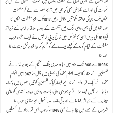
اور قبضوں سے بھری ہوئی ہے مختلف زمانوں میں مختلف سلطنتوں نے اس پر
حکومت کی اور اسے ناراض بھی کیا جن میں قدیم مصر سے لے کر سلطنت
عثمانیہ تک دنیا کی طاقتور حکومتیں شامل رہیں 1917تک غزہ سلطنت عثمانیہ کا
حصہ تھا جس کی پہلی عالمی جنگ میں شکست کے بعد یہ علاقہ بر طانیہ کے زیر اثر
آیا 1919کی پیرس امن کا نفرنس میں فاتح یورپی طاقتوں نے ایک متحدہ عرب
سلطنت کے قیام کو روکنے کیلئے پورے خطے کو تقسیم کر دیا غزہ برٹش مینڈیٹ کا
حصہ بنا
جو1920سے1948تک وجود میں رہا دوسری جنگ عظیم کے بعد بر طانیہ نے
فلسطین کے مقدر کا فیصلہ اقوام متحدہ کی جھولی میں ڈال دیا 1947میں اقوام
متحدہ نے ایک قرارداد کے زریعے فیصلہ کیا کہ فلسطین کو تین حصوں میں بانٹ
دیا جائے بچپس فیصد علاقے پر یہودی اپنی ریاست بنالیں بیت المقدس کو عالمی
مینڈ یٹ کے زیر اثر رکھا جائے اور باقی ماندہ حصہ بشمول غزہ مقامی عرب با
شرموں کے حصے میں چلا جائے مئی 1948ء کو جب اس قرار داد نے فلسطین