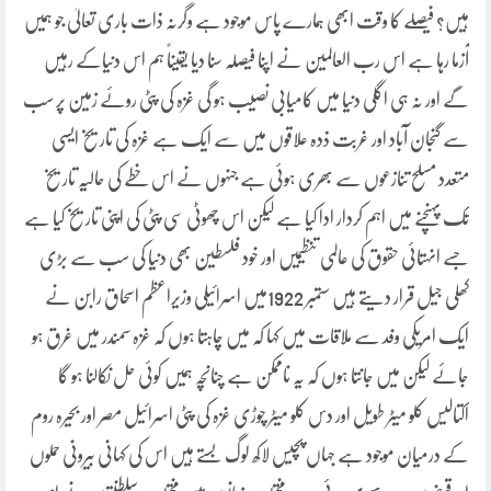
ہیں؟ فیصلے کا وقت ابھی ہمارے پاس موجود ہے وگرنہ ذات باری تعالیٰ جو ہمیں
آزما رہا ہے اس رب العالمین نے اپنا فیصلہ سنا دیا یقیناً ہم اس دنیاکے رہیں
گے اور نہ ہی اگلی دنیا میں کامیابی نصیب ہو گی غزہ کی پٹی روئے زمین پر سب
سے گنجان آباد اور غربت ذدہ علاقوں میں سے ایک ہے غزہ کی تاریخ ایسی
متعدد مسلح تنازعوں سے بھری ہوئی ہے جنہوں نے اس خطے کی حالیہ تاریخ
تک پہنچنے میں اہم کردار ادا کیا ہے لیکن اس چھوٹی سی پٹی کی اپنی تاریخ کیا ہے
جسے انہتائی حقوق کی عالمی تنظیمیں اور خود فلسطین بھی دنیا کی سب سے بڑی
کھلی جیل قرار دیتے ہیں ستمبر 1922میں اسرائیلی وزیراعظم اسحاق رابن نے
ایک امریکی وفد سے ملاقات میں کہا کہ میں چاہتا ہوں کہ غزہ سمندر میں غرق ہو
جائے لیکن میں جانتا ہوں کہ یہ ناممکن ہے چنانچہ ہمیں کوئی حل نکالنا ہو گا
اکتالیس کلو میٹر طویل اور دس کلو میٹر چوڑی غزہ کی پٹی اسرائیل مصر اور بحیرہ روم
کے درمیان موجود ہے جہاں پچیس لاکھ لوگ بستے ہیں اس کی کہانی بیرونی حملوں