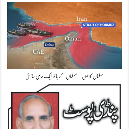
مسلمان کا خون۔۔مسلمان کے ہاتھ ایک عالمی سازش