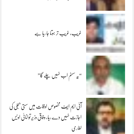
غریب، غریب تر ہوتا جا رہا ہے
“یہ سسٹم اب نہیں چلے گا”
آئی ایم ایف مخصوص اوقات میں سستی بجلی کی
اجازت نہیں دے رہا، وفاقی وزیر توانائی اویس
لغاری