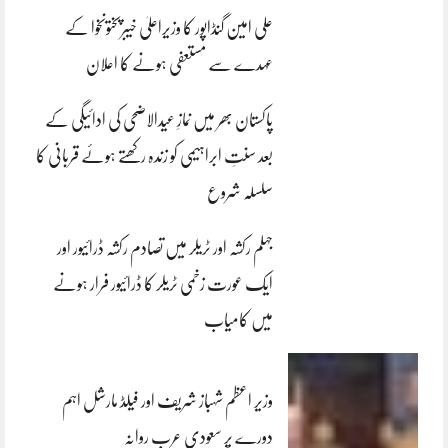
علی امین گنڈاپور کا وزیراعلیٰ خیبرپختونخوا کے
عہدے سے مستعفی ہونے کا اعلان
پاکستان بھر میں نمازِ عیدالاضحی کی ادائیگی کے
بعد سنتِ ابراہیمی کو زندہ رکھتے ہوئے قربانی کا
سلسلہ شروع
جہلم رکشہ اور ٹریلر میں تصادم رکشہ ڈرائیور اور
ایک عورت زخمی ٹریلر کا ڈرائیور فرار ہونے
میں کامیاب
وزیر اعظم شہباز شریف اور فیلڈ مارشل اہم
دورے پر سعودی عرب روانہ