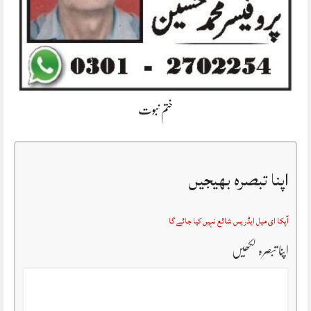
ختم نبوت
اپنا تبصرہ بھیجیں
آپکا ای میل ایڈریس شائع نہیں کیا جائے گا
اپنا تبصرہ لکھیں