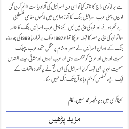
سے بر طانوی راج کا خاتمہ کیا تو اسی دن اسرائیل کی آزاد ریاست قائم کر لی گئی
اوریوں پہلی عرب اسرائیل جنگ کا آغاز ہوا جس میں لاکھوں مقامی فلسطینی
بے گھر ہوئے اور غزہ کی پٹی میں بس گئے پہلی عرب اسرائیل جنگ کا خاتمہ
ہوا تو غزہ کی پٹی پر مصر کا قبضہ ہو چکا تھا جو 1967ء تک بر قرار رہا 1969کی چھ روزہ
جنگ کے دوران اسرائیل نے مصر اور شام پر مشتمل متحدہ عرب ریپبلک
سمیت اور دن اور عراق کو شکست دی اور عرب اوردن اور مشرقی بیت المقدس
سسمیت غزہ پر بھی قبصہ کر لیا اسرائیل کی اس فتح نے پر تشد د واقعات کے
ایک ایسے تسلسل کو جنم دیا جو آج تک رُک نہیں سکا۔
کیٹاگری میں :
پروفیسر محمد حسین
،
کالم
مزید پڑھیں