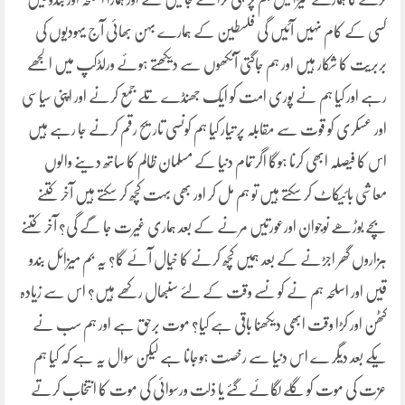
کسی کے کام نہیں آئیں گی فلسطین کے ہمارے بہن بھائی آج یہودیوں کی
بربریت کا شکار ہیں اور ہم جاگتی آنکھوں سے دیکھتے ہوئے ورلڈکپ میں الجھے
رہے اور کیا ہم نے پوری امت کو ایک جھنڈے تلے جمع کرنے اور اپنی سیاسی
اور عسکری کو قوت سے مقابلہ پر تیار کیا ہم کونسی تاریح رقم کرنے جا رہے ہیں
اس کا فیصلہ ابھی کرنا ہوگا اگر تمام دنیا کے مسلمان ظالم کا ساتھ دینے والوں
معاشی بائیکاٹ کر سکتے ہیں تو ہم مل کر اور بھی بہت کچھ کر سکتے ہیں آخر کتنے
بچے بوڑھے نوجوان اورعورتیں مرنے کے بعد ہماری غیرت جا گے گی؟ آخر کتنے
ہزاروں گھر اجڑنے کے بعد ہمیں کچھ کرنے کا خیال آئے گا؟ یہ بم میزائل بندو
قیں اور اسلحہ ہم نے کو نسے وقت کے لئے سنبھال رکھے ہیں؟ اس سے زیادہ
کٹھن اور کڑا وقت ابھی دیکھنا باقی ہے کیا؟ موت برحق ہے اور ہم سب نے
یکے بعد دیگر ے اس دنیا سے رخصت ہوجانا ہے لیکن سوال یہ ہے کہ کیا ہم
عزت کی موت کو گلے لگائے گئے یا ذلت ورسوائی کی موت کا انتخاب کرتے