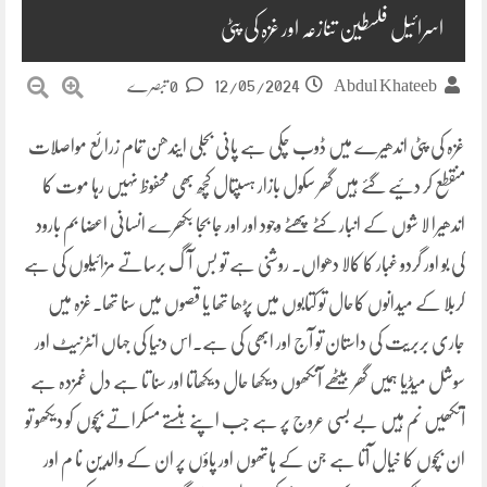
اسرائیل فلسطین تنازعہ اور غزہ کی پٹی
12/05/2024
Abdul Khateeb
0 تبصرے
غزہ کی پٹی اندھیرے میں ڈوب چکی ہے پانی بجلی ایندھن تمام زرائع مواصلات
منقطع کر دئیے گئے ہیں گھر سکول بازار ہسپتال کچھ بھی محفوظ نہیں رہا موت کا
اندھیرا لا شوں کے انبار کٹے پھٹے وجود اور اور جا بجا بکھرے انسانی اعضا بم بارود
کی بو اور گردو غبار کا کالا دھواں۔ روشنی ہے تو بس آگ برساتے مزائیلوں کی ہے
کربلا کے میدانوں کاحال تو کتابوں میں پڑھا تھا یا قصوں میں سنا تھا۔غزہ میں
جاری بربریت کی داستان تو آج اور ابھی کی ہے۔اس دنیا کی جہاں انٹرنیٹ اور
سوشل میڈیا ہمیں گھر بیٹھے آنکھوں دیکھا حال دیکھاتا اور سنا تا ہے دل غمزدہ ہے
آنکھیں نم ہیں بے بسی عروج پر ہے جب اپنے ہنستے مسکراتے بچوں کو دیکھو تو
ان بچوں کا خیال آتا ہے جن کے ہاتھوں اور پاؤں پر ان کے والدین نا م اور