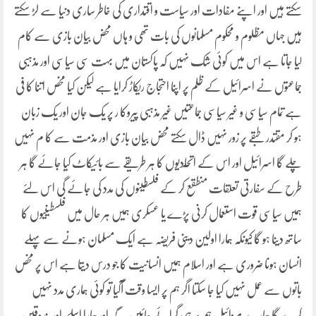
سکتے ہیں اور اپنے مفادات اور سیاست و اقتداری کی خاطر ساری دنیا سے لڑ سکتے
ہیں جہاں مظلوم و محکوم مسلمانوں کی بات تھی و ہاں محض بیان بازی سے کام
لیا جاتا ہے اس میں کوئی شک نہیں کہ پاکستان میں بہت سی سیاسی اور مذہبی
جماعتوں نے اسرائیل کے ظلم پر اپنا احتجاج ریکاڑ کرایا ہے لیکن کیا مخص اتنا کا فی
ہے تمام سیاسی و غیر سیاسی جماعتیں غیر مذہبی پیروکا ر پر یک جان اور یک زبان
ہو کر مقتدر طبقے پر زور نہیں ڈال سکتے محض بیان بازی اور مذمت سے کا م نہیں
چلے گا اسرائیل اور اس کے اتحٓادیوں کا ہر طریقے سے بائیکاٹ کیا جائے گا ہر
طرح کے سفارتی تعلقات منطقع کر کے فلسطینوں کی مدد کی جائے گی اس لئے
ہمیں سیاسی قوت استعمال کرنی پڑے یا عسکری ہمیں ہر حال میں فلسطینیوں کا
ساتھ دینا ہو گا کیونکہ ہمارا اولین دینی فریضہ ہے ایک مسلمان ہونے سے پہلے
انسان ہونا ضروری ہے اور اسلام ہمیں انسانیت کا جو درس دیتا ہے اس پر مخص
باتوں سے عمل نہیں کیا جا سکتا اگر ہم پر ایسا وقت آگیا تو کوئی ہماری مدد نہیں
کرے گا ہمارے میزائیل ہم پر ہی گرائے جائیں گے اور ہمارا اسلحہ اور بندوقیں