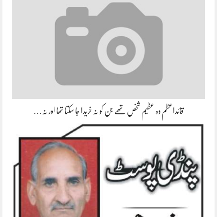
قائداعظم وہ عظیم شخص تھے جن کو نہ خریدا جا سکتا تھا اور نہ…