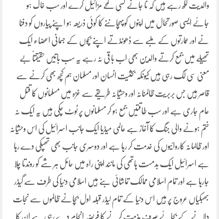
والدیت لکھ رہے ہیں کہ نا جانے کسی لمحے مزائیل گرے اور سب خاک ہو
جائے ایسی صورتحال میں اپنوں کوپہچاننے کا کوئی ذریعہ ہو اپنے پیاروں کو دفنا
نے اور عمارتوں کے ملبے سے ڈھونڈتے اپنے بچوں کے جسمانی اعضاء ایک
تھیلے میں جمع کرتے والدین بھی اب با قی نہ رہے یہ سب باتیں حقیقتاً بے
معنی سی لگ رہی ہیں کیونکہ بحثیت انسان اور مسلمان ہم کچھ بھی کرنے سے
قاصر ہیں جس بربریت ظالمنانہ اور وحشیانہ طریقے سے غزہ میں مسلمانوں کا قتل
عام جاری ہے اور سب طاقتیں جمع ہو کر مسلمانوں پر ٹوٹ چکی ہیں یہ ایک نہ
ختم ہونے والی جنگ کا آغاز ہے عالمی میڈیا ایک جانب اسرائیل کی اس وحشیانہ
اور ظالمانہ کاروائیوں کی خدمت کر رہا ہے اور دوسری جانب بھی تھپکی دے رہا
ہے اسرائیل ایک بدمست ہاتھی کی مانند اپنی راہ میں حائل ہر شے کو روندتا چلا
جارہا ہے اور تمام اسلامی ممالک تماشائی بنے ہیں اسلامی دنیا کی طرف سے گیڈر
بھبکیاں عروج پر ہیں اس دنیا کے تمام لیڈر قبلہ اول بچانے ظالموں سے نجات
دلانے کے بجائے صرف مذمت کرنے کا فریضہ انجام دے رہی ہے ان کا