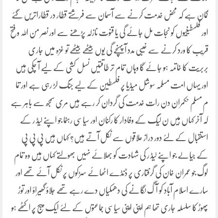
گمان ہے کہ محض خدمت کرنے سے آسمان سے فرشتے قطار در قطاراتریں گئے
اور فلسطینیوں کو نجات مل جائے گی یا قنوت نازلہ پڑھنے سے اور نصر من اللہ وفتح
قریب کا ورد کرنے سے غیبی مدد آپہنچے گی یوں بیٹھے بیٹھے تو غزہ میں جاری
بربریت کا خاتمہ ہو جائے گا وہاں تمام تر طاقتیں نسل کشی کے لیے آ چکی ہیں
اور یہاں امت مسلمہ سوشل میڈیا پر فلسطین کے لیے جنگ لڑ رہی ہے اور تما
م مسلم حکمران دن رات خدمت کی گردان کر رہے ہیں مری سمجھ سے باہر ہے
کہ آخر کہاں ہیں ن لیگ کے وفادار کا رکنان اور سیاسی رہنما جو اپنے لیڈ ر کے
استقبال کے لئے دور دراز علاقوں سے نکل آتے ہیں؟ کہاں ہیں پی پی پی
کے جیالے جو اپنے لیڈ ر کی شہادت کو بھلائے نہیں بھولتے کہاں ہیں وہ تمام
لوگ جو عمران خان کی گرفتاری پر ڈنڈے اٹھائے سڑکوں پر نکل آئے تھے اور
سارے اسلام آباد کو آگ لگانے کی دھمکیاں دے رہے تھے جلاؤ گھیراؤ اور توڑ
پھوڑ کا سلسلہ جاری تھا ہم اپنی اپنی سیاسی جماعتوں کے لئے ایک پبج پر اکٹھے ہو