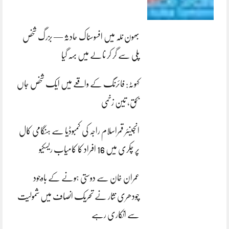
بھون نلہ میں افسوسناک حادثہ — بزرگ شخص
پلی سے گر کر نالے میں بہہ گیا
کہوٹہ: فائرنگ کے واقعے میں ایک شخص جاں
بحق، تین زخمی
انجینئر قمراسلام راجہ کی کمبوڈیا سے ہنگامی کال
پر چکری میں 16 افراد کا کامیاب ریسکیو
عمران خان سے دوستی ہونے کے باوجود
چودھری نثار نے تحریک انصاف میں شمولیت
سے انکاری رہے