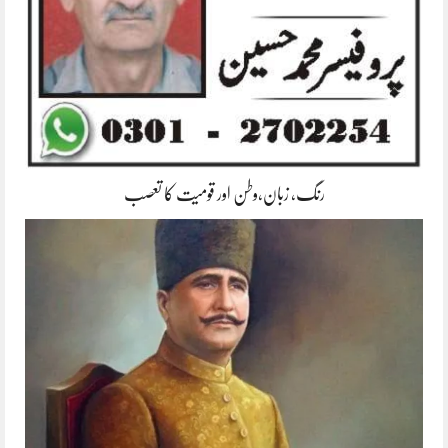
رنگ، زبان،وطن اور قومیت کا تعصب