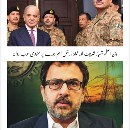
وزیر اعظم شہباز شریف اور فیلڈ مارشل اہم دورے پر سعودی عرب روانہ