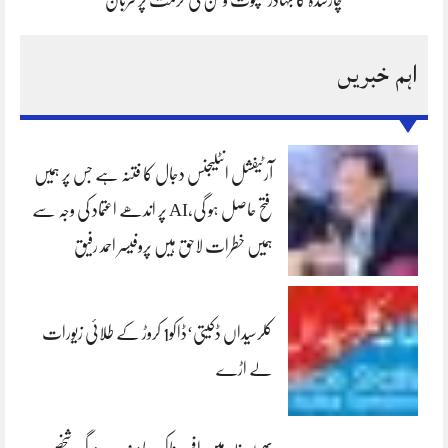
چارسدہ کا بہادر سپوت وطن کی حرمت پر قربان
اہم خبریں
آرٹیفشل انٹلیجنس دجال کا فتنہ ہے جس پر ہمیں
فتح حاصل ہو گی،AI پر اندھے اعتماد کی وجہ سے
ہمیں خطرات لاحق ہیں پروفیسر احمد رفیق
کلرسیداں ڈکیتی‘ڈاکو1 کروڑ کے طلائی زیورات
لے اڑے