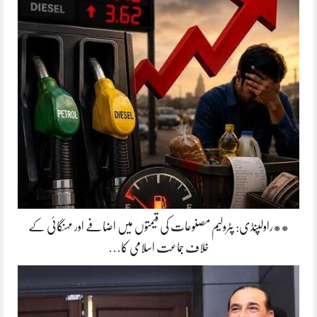
**راولپنڈی: پٹرولیم مصنوعات کی قیمتوں میں اضافے اور مہنگائی کے
خلاف جماعت اسلامی کا…