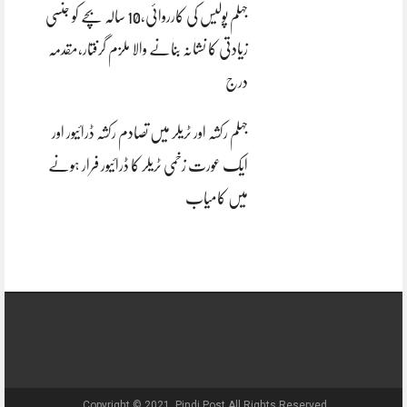
جہلم پولیس کی کارروائی،10 سالہ بچے کو جنسی
زیادتی کا نشانہ بنانے والا ملزم گرفتار،مقدمہ
درج
جہلم رکشہ اور ٹریلر میں تصادم رکشہ ڈرائیور اور
ایک عورت زخمی ٹریلر کا ڈرائیور فرار ہونے
میں کامیاب
Copyright © 2021, Pindi Post All Rights Reserved.