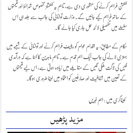
کنکشن فراہم کرنے کی منظوری دی ہے، تاہم یہ کنکشنز مخصوص شرائط اور قیمتوں
کے ساتھ فراہم کیے جائیں گے۔ وزارت توانائی کی جانب سے جلد ہی اس
سلسلے میں تفصیلی لائحہ عمل جاری کیا جائے گا۔
حکام کے مطابق، یہ اقدام عوام کو ریلیف فراہم کرنے اور توانائی کے شعبے میں
بہتری لانے کی جانب ایک اہم قدم ہے۔ تاہم ماہرین کا کہنا ہے کہ درآمدی
گیس کی لاگت ملکی گیس کے مقابلے میں زیادہ ہوتی ہے، اس لیے قیمتوں
کے تعین میں شفافیت اور صارفین کو اعتماد میں لینا ضروری ہوگا۔
کیٹاگری میں :
اہم خبریں
مزید پڑھیں