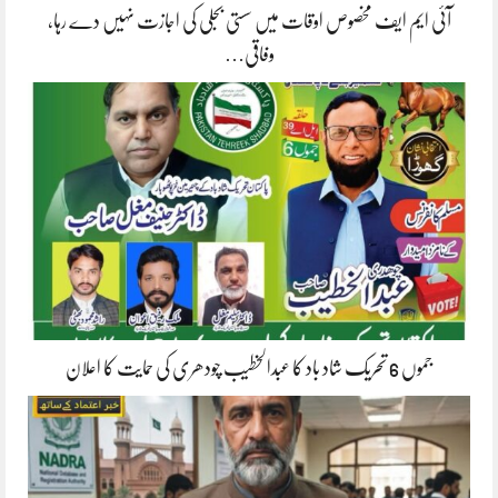
آئی ایم ایف مخصوص اوقات میں سستی بجلی کی اجازت نہیں دے رہا،
وفاقی…
جموں 6 تحریک شاد باد کا عبدالخطیب چودھری کی حمایت کا اعلان