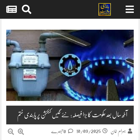
Skip
to
content
آٹھ سال بعد حکومت کا بڑا فیصلہ: نئے گیس کنکشن پر پابندی ختم
10/09/2025
بہرام خان
0 تبصرے