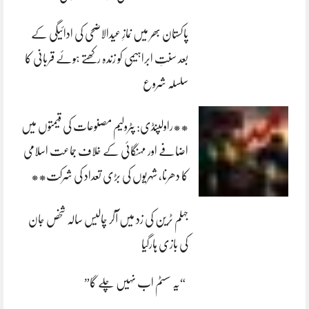
پاکستان بھر میں نمازِ عیدالاضحی کی ادائیگی کے
بعد سنتِ ابراہیمی کو زندہ رکھتے ہوئے قربانی کا
سلسلہ شروع
**راولپنڈی: پٹرولیم مصنوعات کی قیمتوں میں
اضافے اور مہنگائی کے خلاف جماعت اسلامی
کا دھرنا، شہریوں کی بڑی تعداد کی شرکت**
جہلم ٹرین کی زد میں آکر چالیس سالہ شخص جان
کی بازی ہارگیا
“یہ سسٹم اب نہیں چلے گا”