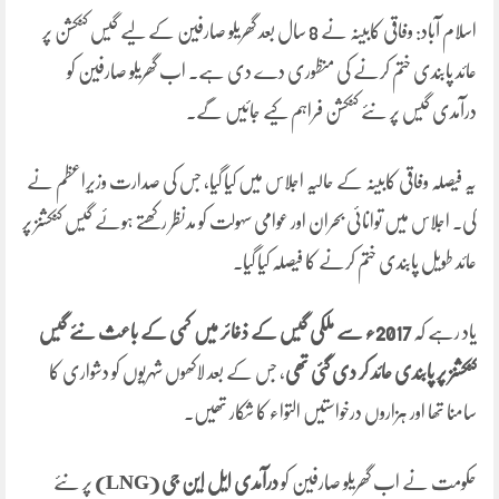
اسلام آباد: وفاقی کابینہ نے 8 سال بعد گھریلو صارفین کے لیے گیس کنکشن پر
عائد پابندی ختم کرنے کی منظوری دے دی ہے۔ اب گھریلو صارفین کو
درآمدی گیس پر نئے کنکشن فراہم کیے جائیں گے۔
یہ فیصلہ وفاقی کابینہ کے حالیہ اجلاس میں کیا گیا، جس کی صدارت وزیرِاعظم نے
کی۔ اجلاس میں توانائی بحران اور عوامی سہولت کو مدنظر رکھتے ہوئے گیس کنکشنز پر
عائد طویل پابندی ختم کرنے کا فیصلہ کیا گیا۔
یاد رہے کہ
2017ء سے ملکی گیس کے ذخائر میں کمی کے باعث نئے گیس
کنکشنز پر پابندی عائد کر دی گئی تھی
، جس کے بعد لاکھوں شہریوں کو دشواری کا
سامنا تھا اور ہزاروں درخواستیں التواء کا شکار تھیں۔
حکومت نے اب گھریلو صارفین کو
درآمدی ایل این جی (LNG)
پر نئے