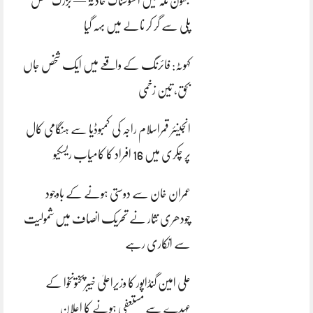
بھون نلہ میں افسوسناک حادثہ — بزرگ شخص
پلی سے گر کر نالے میں بہہ گیا
کہوٹہ: فائرنگ کے واقعے میں ایک شخص جاں
بحق، تین زخمی
انجینئر قمراسلام راجہ کی کمبوڈیا سے ہنگامی کال
پر چکری میں 16 افراد کا کامیاب ریسکیو
عمران خان سے دوستی ہونے کے باوجود
چودھری نثار نے تحریک انصاف میں شمولیت
سے انکاری رہے
علی امین گنڈاپور کا وزیراعلیٰ خیبرپختونخوا کے
عہدے سے مستعفی ہونے کا اعلان