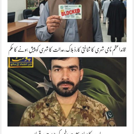
قائداعظم نامی شہری کا شناختی کارڈ بلاک،عدالت کا شہری کو پیش ہونے کا حکم