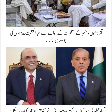
آزاد جموں و کشمیر کے انتخابات کے حوالے سے عبدالخطیت چودھری کی
چودھری ایاز…
آزاد کشمیر کی صورتحال پر پاکستان پیپلزپارٹی نے تشویش کا اظہار کیا،صدر مملکت