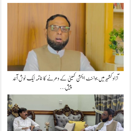
آزاد کشمیر میں جوائنٹ ایکشن کمیٹی کے دھرنے کا خاتمہ ایک خوش آئند
پیش…