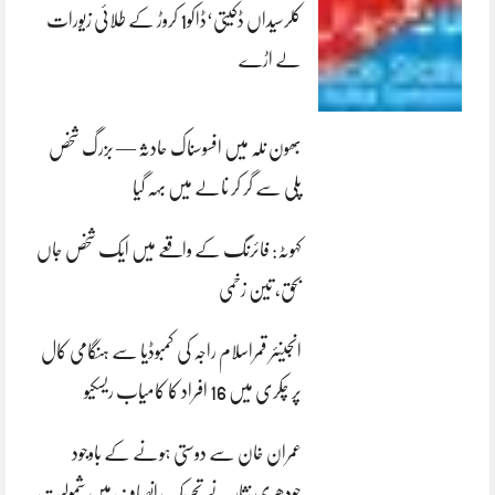
کلرسیداں ڈکیتی‘ڈاکو1 کروڑ کے طلائی زیورات
لے اڑے
بھون نلہ میں افسوسناک حادثہ — بزرگ شخص
پلی سے گر کر نالے میں بہہ گیا
کہوٹہ: فائرنگ کے واقعے میں ایک شخص جاں
بحق، تین زخمی
انجینئر قمراسلام راجہ کی کمبوڈیا سے ہنگامی کال
پر چکری میں 16 افراد کا کامیاب ریسکیو
عمران خان سے دوستی ہونے کے باوجود
چودھری نثار نے تحریک انصاف میں شمولیت