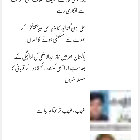
سے انکاری رہے
علی امین گنڈاپور کا وزیراعلیٰ خیبرپختونخوا کے
عہدے سے مستعفی ہونے کا اعلان
پاکستان بھر میں نمازِ عیدالاضحی کی ادائیگی کے
بعد سنتِ ابراہیمی کو زندہ رکھتے ہوئے قربانی کا
سلسلہ شروع
غریب، غریب تر ہوتا جا رہا ہے