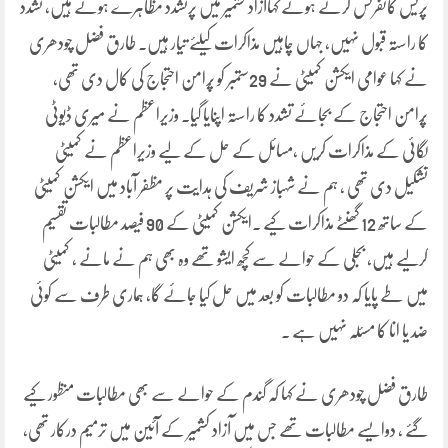
پریس کانفرنس کرتے ہوئے کہاآزاد کشمیر میں پرتشدد مظاہرے ہوئے ہیں، تشدد
کا راستہ قبول نہیں، جہاں چاہیں مذاکرات کیلئے تیار ہیں۔ طارق فضل چودھری
نے کہا عوامی ایکشن کمیٹی نے 29ستمبر کو پُرامن احتجاج کی کال دی تھی،
پُرامن احتجاج کے بجائے تشدد کا راستہ اپنایا گیا۔ وزیراعظم نے میری ڈیوٹی
لگائی کے مذاکرات کریں ،مسائل کے حل کے لیے وزیراعظم نے کمیٹی
تشکیل دی تھی ، ہم نے شہباز شریف کی ہدایت پر مظفر آباد میں ایکشن کمیٹی
کے ساتھ 12 گھنٹے مذاکرات کیے ۔ایکشن کمیٹی کے 90 فیصد مطالبات تقسیم
کرلیے ہیں، بجلی کے حوالے سے کچھ ایشو تھے وہ بھی ہم نے مانے ، کمیٹی
میں طے پایا کہ دو مطالبات کو بعد میں حل کیا جائے گا، ہماری طرف سے کوئی
ضد یا انا کا مسئلہ نہیں ہے ۔
طارق فضل چودھری نے کہا کہ گندم کے حوالے سے بھی مطالبات منظور کیے
گئے ، دوایسے مطالبات تھے جس میں آزاد کشمیر کے آئین میں ترمیم درکار تھی،