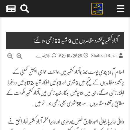
Skip
to
content
آزادکشمیر پرتشدد مظاہروں میں 9 شہید 69 زخمی ہو گئے
02/10/2025
Shahzad Raza
0 تبصرے
اسلام آباد(پنڈی پوسٹ نیوز)آزاد کشمیر میں جوائنٹ عوامی ایکشن کمیٹی کے
پرتشدد مظاہروں کے نتیجے میں 6شہری اور 3پولیس اہلکار شہید ،172پولیس و رینجرز
اہلکار زخمی ہوگئے ،جن میں 12پولیس اہلکار شدید زخمی ہیں،آزاد کشمیر حکومت کے
مطابق پرتشدد مظاہروں سے 50 شہری بھی زخمی ہوئے ہیں۔
وفاقی وزیر پارلیمانی امور طارق فضل چودھری اور وزیراعظم آزاد کشمیر انوار الحق نے