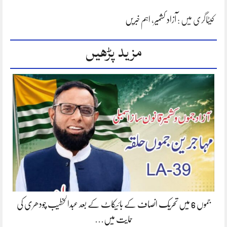
کیٹاگری میں :
آزاد کشمیر
،
اہم خبریں
مزید پڑھیں
جموں 6 میں تحریک انصاف کے بائیکاٹ کے بعد عبدالخطیب چودھری کی
حمایت میں…