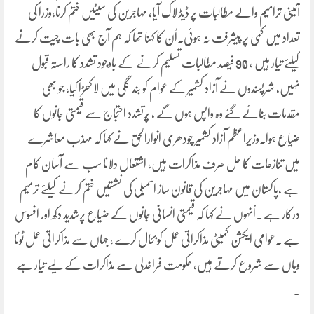
آئینی ترامیم والے مطالبات پر ڈیڈ لاک آیا، مہاجرین کی سیٹیں ختم کرنا،وزرا کی
تعداد میں کمی پر پیشرفت نہ ہوئی۔اُن کا کہنا تھا کہ ہم آج بھی بات چیت کرنے
کیلئے تیار ہیں ، 90 فیصد مطالبات تسلیم کرنے کے باوجود تشدد کا راستہ قبول
نہیں، شرپسندوں نے آزاد کشمیر کے عوام کو بند گلی میں لا کھڑا کیا، جو بھی
مقدمات بنائے گئے وہ واپس ہوں گے ، پُرتشدد احتجاج سے قیمتی جانوں کا
ضیاع ہوا۔وزیراعظم آزاد کشمیر چودھری انوارالحق نے کہا کہ مہذب معاشرے
میں تنازعات کا حل صرف مذاکرات ہیں، اشتعال دلانا سب سے آسان کام
ہے ،پاکستان میں مہاجرین کی قانون ساز اسمبلی کی نشستیں ختم کرنے کیلئے ترمیم
درکار ہے ۔اُنہوں نے کہا کہ قیمتی انسانی جانوں کے ضیاع پرشدید دکھ اور افسوس
ہے ۔عوامی ایکشن کمیٹی مذاکراتی عمل کوبحال کرے ، جہاں سے مذاکراتی عمل ٹوٹا
وہاں سے شروع کرتے ہیں، حکومت فراخدلی سے مذاکرات کے لیے تیار ہے
۔