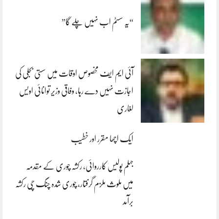
“یہ سسٹم اب نہیں چلے گا”
آئی ایم ایف مخصوص اوقات میں سستی بجلی کی
اجازت نہیں دے رہا، وفاقی وزیر توانائی اویس
لغاری
ایک اچھا مقرر اور خطیب
جہلم پولیس کارروائی، رکشہ چوری کے مقدمہ
میں ملوث ملزم گرفتار، چوری شدہ چنگ چی رکشہ
برآمد