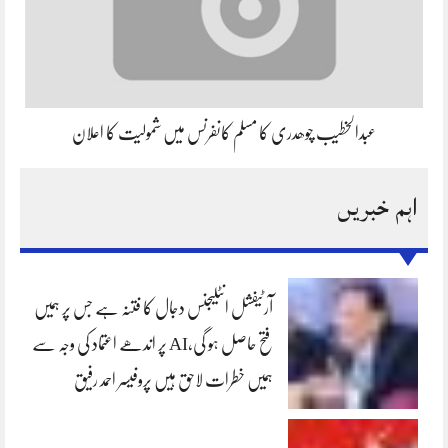
عبدالخطیب چوھدری کا مسلم کانفرنس میں شمولیت کا اعلان
اہم خبریں
آرٹیفشل انٹلیجنس دجال کا فتنہ ہے جس پر ہمیں
فتح حاصل ہو گی،AI پر اندھے اعتماد کی وجہ سے
ہمیں خطرات لاحق ہیں پروفیسر احمد رفیق